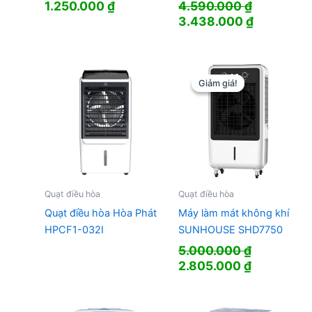
1.250.000
₫
4.590.000
₫
Giá
Giá
3.438.000
₫
gốc
hiện
là:
tại
4.590.000 ₫.
là:
3.438.000
Giảm giá!
Giảm giá!
Quạt điều hòa
Quạt điều hòa
Quạt điều hòa Hòa Phát
Máy làm mát không khí
HPCF1-032I
SUNHOUSE SHD7750
5.000.000
₫
Giá
Giá
2.805.000
₫
gốc
hiện
là:
tại
5.000.000 ₫.
là: