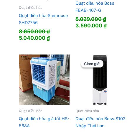
Quạt điều hòa Boss
Quạt điều hòa
FEAB-407-G
Quạt điều hòa Sunhouse
5.029.000
₫
SHD7756
Giá
Giá
3.590.000
₫
8.650.000
₫
gốc
hiện
Giá
Giá
5.040.000
₫
là:
tại
gốc
hiện
5.029.000 ₫.
là:
là:
tại
3.590.000
8.650.000 ₫.
là:
5.040.000 ₫.
Giảm giá!
Giảm giá!
Quạt điều hòa
Quạt điều hòa
Quạt điều hòa giá tốt HS-
Quạt điều hòa Boss S102
588A
Nhập Thái Lan