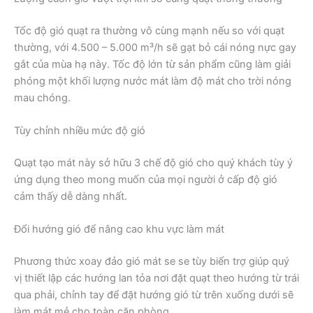
Tốc độ gió quạt ra thường vô cùng mạnh nếu so với quạt
thường, với 4.500 – 5.000 m³/h sẽ gạt bỏ cái nóng nực gay
gắt của mùa hạ này. Tốc độ lớn từ sản phẩm cũng làm giải
phóng một khối lượng nước mát làm độ mát cho trời nóng
mau chóng.
Tùy chỉnh nhiều mức độ gió
Quạt tạo mát này sở hữu 3 chế độ gió cho quý khách tùy ý
ứng dụng theo mong muốn của mọi người ở cấp độ gió
cảm thấy dễ dàng nhất.
Đổi hướng gió để nâng cao khu vực làm mát
Phương thức xoay đảo gió mát se se tùy biến trợ giúp quý
vị thiết lập các hướng lan tỏa nơi đặt quạt theo hướng từ trái
qua phải, chỉnh tay để đặt hướng gió từ trên xuống dưới sẽ
làm mát mẻ cho toàn căn phòng.