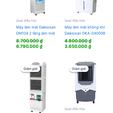
Quạt điều hòa
Quạt điều hòa
Máy làm mát Daikiosan
Máy làm mát không khí
DM104 2 tầng làm mát
Daikiosan DKA-04000B
8.700.000
₫
4.800.000
₫
Giá
Giá
Giá
Giá
6.790.000
₫
3.650.000
₫
gốc
hiện
gốc
hiện
là:
tại
là:
tại
8.700.000 ₫.
là:
4.800.000 ₫.
là:
6.790.000 ₫.
3.650.000
Giảm giá!
Giảm giá!
Giảm giá!
Giảm giá!
Quạt điều hòa