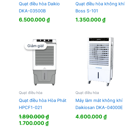
Quạt điều hòa Daikio
Quạt điều hòa không khí
DKA-03500B
Boss S-101
6.500.000
₫
1.350.000
₫
Giảm giá!
Giảm giá!
Quạt điều hòa
Quạt điều hòa
Quạt điều hòa Hòa Phát
Máy làm mát không khí
HPCF1-021
Daikiosan DKA-04000E
1.890.000
₫
4.600.000
₫
Giá
Giá
1.700.000
₫
gốc
hiện