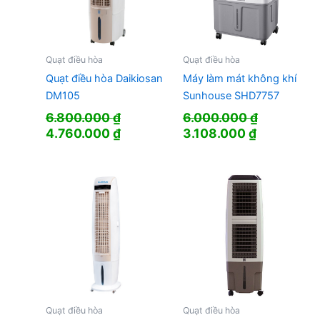
Quạt điều hòa
Quạt điều hòa
Quạt điều hòa Daikiosan
Máy làm mát không khí
DM105
Sunhouse SHD7757
6.800.000
₫
6.000.000
₫
Giá
Giá
Giá
Giá
4.760.000
₫
3.108.000
₫
gốc
hiện
gốc
hiện
là:
tại
là:
tại
6.800.000 ₫.
là:
6.000.000 ₫.
là:
4.760.000 ₫.
3.108.000 
Quạt điều hòa
Quạt điều hòa