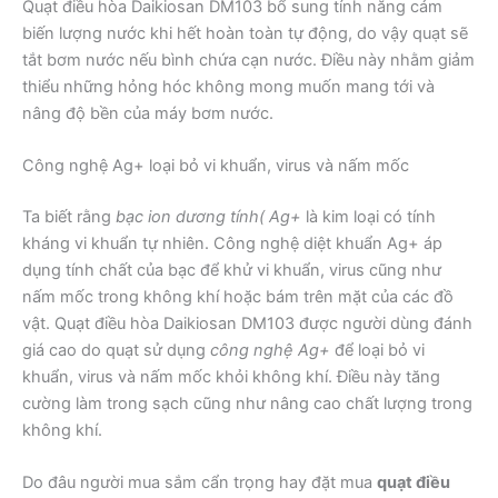
Quạt điều hòa Daikiosan DM103 bổ sung tính năng cảm
biến lượng nước khi hết hoàn toàn tự động, do vậy quạt sẽ
tắt bơm nước nếu bình chứa cạn nước. Điều này nhằm giảm
thiểu những hỏng hóc không mong muốn mang tới và
nâng độ bền của máy bơm nước.
Công nghệ Ag+ loại bỏ vi khuẩn, virus và nấm mốc
Ta biết rằng
bạc ion dương tính( Ag+
là kim loại có tính
kháng vi khuẩn tự nhiên. Công nghệ diệt khuẩn Ag+ áp
dụng tính chất của bạc để khử vi khuẩn, virus cũng như
nấm mốc trong không khí hoặc bám trên mặt của các đồ
vật. Quạt điều hòa Daikiosan DM103 được người dùng đánh
giá cao do quạt sử dụng
công nghệ Ag+
để loại bỏ vi
khuẩn, virus và nấm mốc khỏi không khí. Điều này tăng
cường làm trong sạch cũng như nâng cao chất lượng trong
không khí.
Do đâu người mua sắm cẩn trọng hay đặt mua
quạt điều