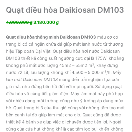
Quạt điều hòa Daikiosan DM103
Giá
Giá
4.000.000
₫
3.180.000
₫
gốc
hiện
là:
tại
Quạt điều hòa thông minh Daikiosan DM103
mẫu cơ có
4.000.000 ₫.
là:
trang bị có cả ngăn chứa đá giúp mát lạnh nước từ thương
3.180.000 ₫.
hiệu Tập đoàn Đại Việt. Quạt điều hòa hơi nước Daikiosan
DM103 thiết kế công suất ngưỡng cực đại là 175W, khoảng
không phủ mát ước lượng 45m2 – 55m2 m², khay đựng
nước 72 Lít, lưu lượng không khí 4.500 – 5.000 m³/h.
Máy
làm mát Daikiosan DM103
mang đến trải nghiệm tựa cơn
gió mát như đứng bên hồ đối với mọi người. Sử dụng quạt
điều hòa vô cùng tiết giảm điện. Máy làm mát này phù hợp
với nhiều dạng môi trường cũng như ý tưởng áp dụng mùa
hè. Quạt trang bị 3 cửa thu gió cùng với những tấm tạo mát
bên cạnh tại đó giúp làm mát cho gió. Quạt cũng đã được
thiết kế 4 bánh xe giúp việc di chuyển được tiện lợi. Ngoài
cùng của cửa hút không khí là các tấm lọc bụi khiến không