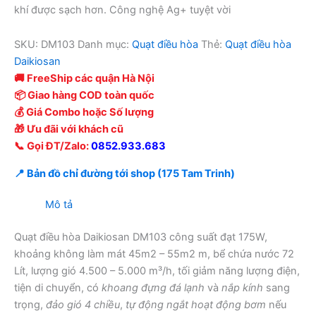
khí được sạch hơn. Công nghệ Ag+ tuyệt vời
SKU:
DM103
Danh mục:
Quạt điều hòa
Thẻ:
Quạt điều hòa
Daikiosan
🚚 FreeShip các quận Hà Nội
📦 Giao hàng COD toàn quốc
💰 Giá Combo hoặc Số lượng
🎁 Ưu đãi với khách cũ
📞 Gọi ĐT/Zalo:
0852.933.683
📍 Bản đồ chỉ đường tới shop (175 Tam Trinh)
Mô tả
Quạt điều hòa Daikiosan DM103 công suất đạt 175W,
khoảng không làm mát 45m2 – 55m2 m, bể chứa nước 72
Lít, lượng gió 4.500 – 5.000 m³/h, tối giảm năng lượng điện,
tiện di chuyển, có
khoang đựng đá lạnh
và
nắp kính
sang
trọng,
đảo gió 4 chiều
,
tự động ngắt hoạt động bơm
nếu