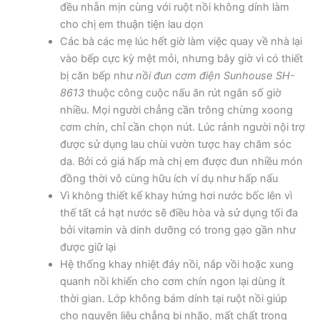
đều nhẵn mịn cùng với ruột nồi không dính làm
cho chị em thuận tiện lau dọn
Các bà các mẹ lúc hết giờ làm việc quay về nhà lại
vào bếp cực kỳ mệt mỏi, nhưng bây giờ vì có thiết
bị căn bếp như
nồi đun cơm điện Sunhouse SH-
8613
thuộc công cuộc nấu ăn rút ngắn số giờ
nhiều. Mọi người chẳng cần trông chừng xoong
cơm chín, chỉ cần chọn nút. Lúc rảnh người nội trợ
được sử dụng lau chùi vườn tược hay chăm sóc
da. Bởi có giá hấp mà chị em được đun nhiều món
đồng thời vô cùng hữu ích ví dụ như hấp nấu
Vì không thiết kế khay hứng hơi nước bốc lên vì
thế tất cả hạt nước sẽ điều hòa và sử dụng tối đa
bởi vitamin và dinh dưỡng có trong gạo gần như
được giữ lại
Hệ thống khay nhiệt đáy nồi, nắp vồi hoặc xung
quanh nồi khiến cho cơm chín ngon lại dùng ít
thời gian. Lớp không bám dính tại ruột nồi giúp
cho nguyên liệu chẳng bị nhão, mất chất trong