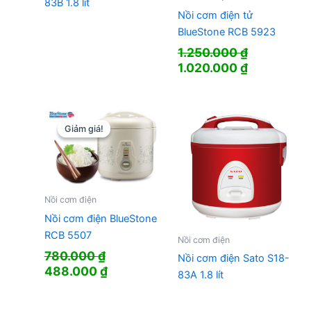
83B 1.8 lít
Nồi cơm điện tử
BlueStone RCB 5923
1.250.000
₫
Giá
Giá
1.020.000
₫
gốc
hiện
là:
tại
1.250.000 ₫.
là:
1.020.000 
Giảm giá!
Giảm giá!
Nồi cơm điện
Nồi cơm điện BlueStone
RCB 5507
Nồi cơm điện
780.000
₫
Nồi cơm điện Sato S18-
Giá
Giá
488.000
₫
83A 1.8 lít
gốc
hiện
là:
tại