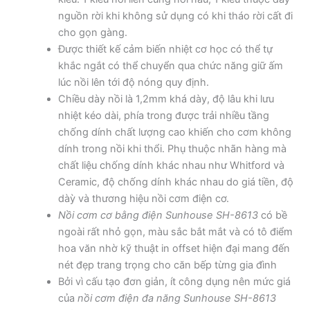
nguồn rời khi không sử dụng có khi tháo rời cất đi
cho gọn gàng.
Được thiết kế cảm biến nhiệt cơ học có thể tự
khắc ngắt có thể chuyển qua chức năng giữ ấm
lúc nồi lên tới độ nóng quy định.
Chiều dày nồi là 1,2mm khá dày, độ lâu khi lưu
nhiệt kéo dài, phía trong được trải nhiều tầng
chống dính chất lượng cao khiến cho cơm không
dính trong nồi khi thổi. Phụ thuộc nhãn hàng mà
chất liệu chống dính khác nhau như Whitford và
Ceramic, độ chống dính khác nhau do giá tiền, độ
dàỳ và thương hiệu nồi cơm điện cơ.
Nồi cơm cơ bằng điện Sunhouse SH-8613
có bề
ngoài rất nhỏ gọn, màu sắc bắt mắt và có tô điểm
hoa văn nhờ kỹ thuật in offset hiện đại mang đến
nét đẹp trang trọng cho căn bếp từng gia đình
Bởi vì cấu tạo đơn giản, ít công dụng nên mức giá
của
nồi cơm điện đa năng Sunhouse SH-8613