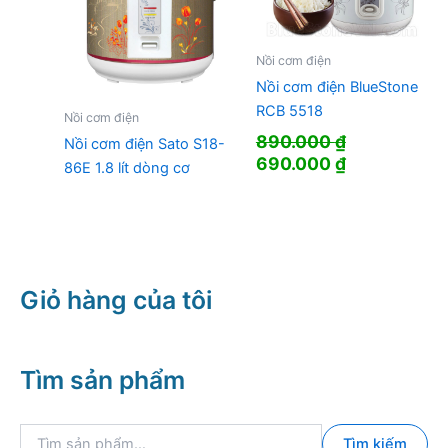
Nồi cơm điện
Nồi cơm điện BlueStone
RCB 5518
Nồi cơm điện
890.000
₫
Nồi cơm điện Sato S18-
Giá
Giá
690.000
₫
86E 1.8 lít dòng cơ
gốc
hiện
là:
tại
890.000 ₫.
là:
690.000 ₫.
Giỏ hàng của tôi
Tìm sản phẩm
T
Tìm kiếm