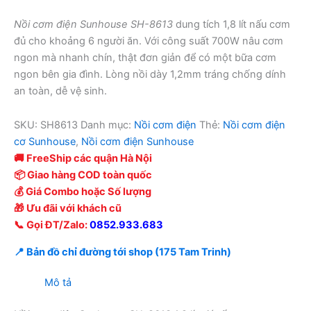
Nồi cơm điện Sunhouse SH-8613
dung tích 1,8 lít nấu cơm
đủ cho khoảng 6 người ăn. Với công suất 700W nâu cơm
ngon mà nhanh chín, thật đơn giản để có một bữa cơm
ngon bên gia đình. Lòng nồi dày 1,2mm tráng chống dính
an toàn, dễ vệ sinh.
SKU:
SH8613
Danh mục:
Nồi cơm điện
Thẻ:
Nồi cơm điện
cơ Sunhouse
,
Nồi cơm điện Sunhouse
🚚 FreeShip các quận Hà Nội
📦 Giao hàng COD toàn quốc
💰 Giá Combo hoặc Số lượng
🎁 Ưu đãi với khách cũ
📞 Gọi ĐT/Zalo:
0852.933.683
📍 Bản đồ chỉ đường tới shop (175 Tam Trinh)
Mô tả