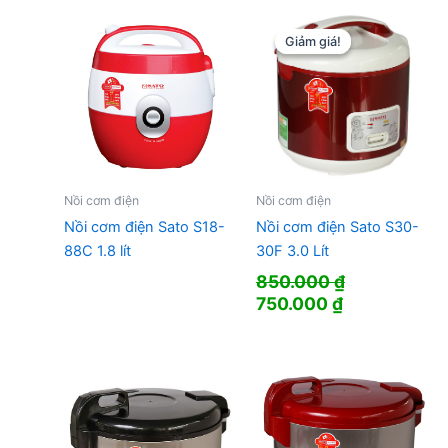
Giảm giá!
Giảm giá!
Nồi cơm điện
Nồi cơm điện
Nồi cơm điện Sato S18-
Nồi cơm điện Sato S30-
88C 1.8 lít
30F 3.0 Lít
850.000
₫
Giá
Giá
750.000
₫
gốc
hiện
là:
tại
850.000 ₫.
là:
750.000 ₫.