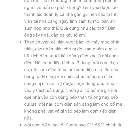
hơn mỗi lúc ta thưởng thức tô cơm trắng dẻo từ
người vợ nấu có phải không? Tình yêu được tạo
thành lúc đoàn tụ cả nhà gần gũi nên các thành
viên tại nhà càng ngày tình cảm từ mọi bàn ăn
sum họp như thế. Quá đúng như câu thơ ” Đàn
ông xây nhà, đàn bà xây tổ ấm”.
Theo chuyện cải tiến vượt bậc với máy móc phát
triển, các nhãn hiệu cho ra đời sản phẩm cực kì
hữu ích đến người tiêu dùng đích xác là nồi cơm
điện. Nồi cơm điện tách ra 3 dạng: nồi cơm điện
cơ, nồi cơm điện tử và nồi cơm điện cao tần nấu
bằng từ IH cùng với nhiều chức năng ưu điểm
riêng chị em nội trợ được chọn dùng phụ thuộc
vào ý thích sử dụng. Những ai có bố mẹ già nơi
quê nhà vẫn còn dùng bếp than tổ ong hay bếp
củi lửa, nồi nấu cơm điện sẵn sàng làm cho bố mẹ
không phải vất vả đi vào bếp làm cơm tiếp diễn
nữa.
Nồi cơm điện loại tốt Sunhouse SH-8613
chính là