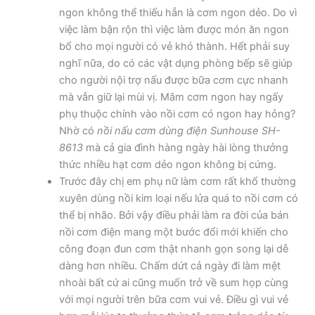
ngon không thể thiếu hẳn là cơm ngon dẻo. Do vì
việc làm bận rộn thì việc làm được món ăn ngon
bổ cho mọi người có vẻ khó thành. Hết phải suy
nghĩ nữa, do có các vật dụng phòng bếp sẽ giúp
cho người nội trợ nấu được bữa cơm cực nhanh
mà vẫn giữ lại mùi vị. Mâm cơm ngon hay ngấy
phụ thuộc chính vào nồi cơm có ngon hay hỏng?
Nhờ có
nồi nấu cơm dùng điện Sunhouse SH-
8613
mà cả gia đình hàng ngày hài lòng thưởng
thức nhiều hạt cơm dẻo ngon không bị cứng.
Trước đây chị em phụ nữ làm cơm rất khổ thường
xuyên dùng nồi kim loại nếu lửa quá to nồi cơm có
thể bị nhão. Bởi vậy điều phải làm ra đời của bán
nồi cơm điện mang một bước đổi mới khiến cho
công đoạn đun cơm thật nhanh gọn song lại dễ
dàng hơn nhiều. Chấm dứt cả ngày đi làm mệt
nhoài bất cứ ai cũng muốn trở về sum họp cùng
với mọi người trên bữa cơm vui vẻ. Điều gì vui vẻ