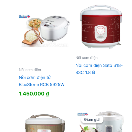
780.000 ₫.
là:
488.000 ₫.
Nồi cơm điện
Nồi cơm điện Sato S18-
Nồi cơm điện
83C 1.8 lít
Nồi cơm điện tử
BlueStone RCB 5925W
1.450.000
₫
Giảm giá!
Giảm giá!