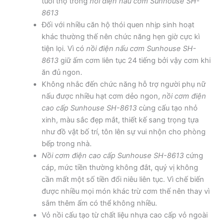
tuổi thọ trong
nồi điện nấu cơm Sunhouse SH-
8613
Đối với nhiều căn hộ thói quen nhịp sinh hoạt
khác thường thế nên chức năng hẹn giờ cực kì
tiện lọi. Vì có
nồi điện nấu cơm Sunhouse SH-
8613
giữ ấm cơm liên tục 24 tiếng bởi vậy cơm khi
ăn đủ ngon.
Không nhắc đến chức năng hỗ trợ người phụ nữ
nấu được nhiều hạt cơm dẻo ngon,
nồi cơm điện
cao cấp Sunhouse SH-8613
cùng cấu tạo nhỏ
xinh, màu sắc đẹp mắt, thiết kế sang trọng tựa
như đồ vật bố trí, tôn lên sự vui nhộn cho phòng
bếp trong nhà.
Nồi cơm điện cao cấp Sunhouse SH-8613
cứng
cáp, mức tiền thường không đắt, quý vị không
cần mất một số tiền đổi niêu liên tục. Vì chế biến
được nhiều mọi món khác trừ cơm thế nên thay vì
sắm thêm ấm có thể không nhiều.
Vỏ nồi cấu tạo từ chất liệu nhựa cao cấp vỏ ngoài