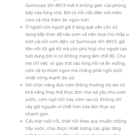
Sunhouse SH-8613
mát ít không gian của phòng
bếp của từng nhà. Bởi có nồi nấu điện mà mâm
cơm cả nhà thêm ăn ngon hơn.
Ở người còn người già ở làng quê vẫn còn sử
dụng bếp than để nấu cơm và nên mua cho thầy u
một cái
nồi cơm điện cơ Sunhouse SH-8613
, giá
tiền nồi tốt giá tốt mà còn phù hợp cho người cao
tuổi dùng bởi vì nó không mang lắm chế độ. Cha
mẹ chỉ việc vò gạo trút vào lòng nồi và ấn xuống,
cơm sẽ tự thơm ngon mà chẳng phải ngồi dưới
nhiệt nóng mạnh do củi.
Với chức năng đun cơm thông thường chị em có
khả năng thay thế thực đơn cho bé yêu như cơm
sườn, cơm ngũ cốc hay cơm rau củ. Không chỉ
vậy giữ nguyên vi chất hơn nữa làm thực sự
nhanh gọn.
Cấu trúc ruột nồi, thân nồi theo quy chuẩn chống
trầy xước, chịu được nhiệt lượng cao giúp tăng