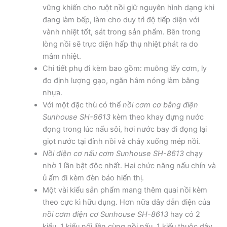
vững khiến cho ruột nồi giữ nguyên hình dạng khi
đang làm bếp, làm cho duy trì độ tiếp diện với
vành nhiệt tốt, sát trong sản phẩm. Bên trong
lòng nồi sẽ trực diện hấp thụ nhiệt phát ra do
mâm nhiệt.
Chi tiết phụ đi kèm bao gồm: muỗng lấy cơm, ly
đo định lượng gạo, ngăn hâm nóng làm bằng
nhựa.
Với một đặc thù có thể
nồi cơm cơ bằng điện
Sunhouse SH-8613
kèm theo khay đựng nước
đọng trong lúc nấu sôi, hơi nước bay đi đọng lại
giọt nước tại đỉnh nồi và chảy xuống mép nồi.
Nồi điện cơ nấu cơm Sunhouse SH-8613
chạy
nhờ 1 lần bật độc nhất. Hai chức năng nấu chín và
ủ ấm đi kèm đèn báo hiển thị.
Một vài kiểu sản phẩm mang thêm quai nồi kèm
theo cực kì hữu dụng. Hơn nữa dây dẫn điện của
nồi cơm điện cơ Sunhouse SH-8613
hay có 2
kiểu. 1 kiểu nối liền cùng nồi nấu, 1 kiểu thuộc dây