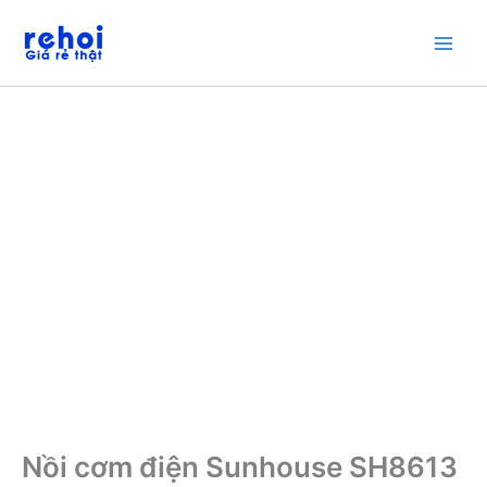
Nhảy
tới
nội
dung
Nồi cơm điện Sunhouse SH8613