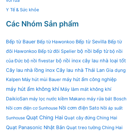
vòi rửa
Y Tế & Sức khỏe
Các Nhóm Sản phẩm
Bếp từ Bauer
Bếp từ Sevilla
Bếp từ Hawonkoo
Bếp từ
bộ nồi bếp từ
đôi Hawonkoo
Bếp từ đôi Spelier
bộ nồi
bộ nồi inox
cây lau nhà loại tốt
của Đức
bộ nồi fivestar
Cây lau nhà lồng inox
Cây lau nhà Thái Lan
Gia dụng
Kalpen
Máy hút mùi Bauer
máy hút ẩm công nghiệp
máy hút ẩm không khí
Máy làm mát không khí
DaikioSan
máy lọc nước kiềm Makano
máy rửa bát Bosch
Nồi cơm điện Sato
Nồi cơm điện cơ Sunhouse
Nồi áp suất
Quạt Ching Hai
Quạt cây đứng Ching Hai
Sunhouse
Quạt Panasonic Nhật Bản
Quạt treo tường Ching Hai