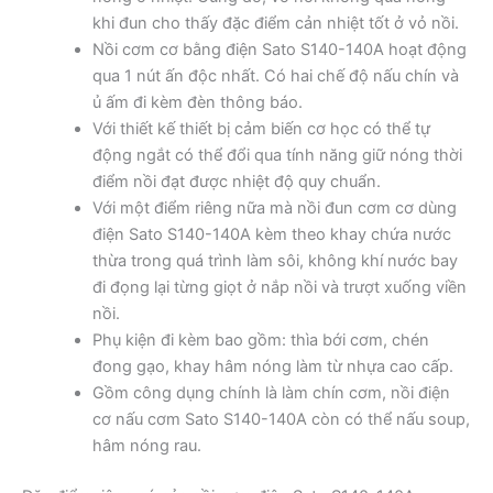
khi đun cho thấy đặc điểm cản nhiệt tốt ở vỏ nồi.
Nồi cơm cơ bằng điện Sato S140-140A hoạt động
qua 1 nút ấn độc nhất. Có hai chế độ nấu chín và
ủ ấm đi kèm đèn thông báo.
Với thiết kế thiết bị cảm biến cơ học có thể tự
động ngắt có thể đổi qua tính năng giữ nóng thời
điểm nồi đạt được nhiệt độ quy chuẩn.
Với một điểm riêng nữa mà nồi đun cơm cơ dùng
điện Sato S140-140A kèm theo khay chứa nước
thừa trong quá trình làm sôi, không khí nước bay
đi đọng lại từng giọt ở nắp nồi và trượt xuống viền
nồi.
Phụ kiện đi kèm bao gồm: thìa bới cơm, chén
đong gạo, khay hâm nóng làm từ nhựa cao cấp.
Gồm công dụng chính là làm chín cơm, nồi điện
cơ nấu cơm Sato S140-140A còn có thể nấu soup,
hâm nóng rau.