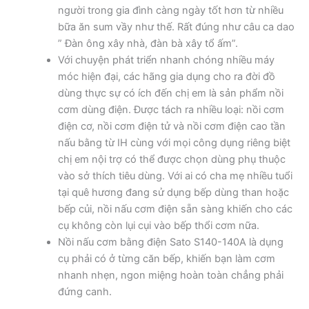
người trong gia đình càng ngày tốt hơn từ nhiều
bữa ăn sum vầy như thế. Rất đúng như câu ca dao
” Đàn ông xây nhà, đàn bà xây tổ ấm”.
Với chuyện phát triển nhanh chóng nhiều máy
móc hiện đại, các hãng gia dụng cho ra đời đồ
dùng thực sự có ích đến chị em là sản phẩm nồi
cơm dùng điện. Được tách ra nhiều loại: nồi cơm
điện cơ, nồi cơm điện tử và nồi cơm điện cao tần
nấu bằng từ IH cùng với mọi công dụng riêng biệt
chị em nội trợ có thể được chọn dùng phụ thuộc
vào sở thích tiêu dùng. Với ai có cha mẹ nhiều tuổi
tại quê hương đang sử dụng bếp dùng than hoặc
bếp củi, nồi nấu cơm điện sẵn sàng khiến cho các
cụ không còn lụi cụi vào bếp thổi cơm nữa.
Nồi nấu cơm bằng điện Sato S140-140A là dụng
cụ phải có ở từng căn bếp, khiến bạn làm cơm
nhanh nhẹn, ngon miệng hoàn toàn chẳng phải
đứng canh.