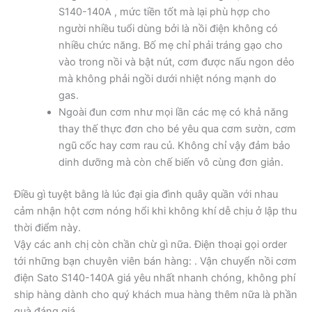
S140-140A , mức tiền tốt mà lại phù hợp cho
người nhiều tuổi dùng bởi là nồi điện không có
nhiều chức năng. Bố mẹ chỉ phải tráng gạo cho
vào trong nồi và bật nút, cơm được nấu ngon dẻo
mà không phải ngồi dưới nhiệt nóng mạnh do
gas.
Ngoài đun cơm như mọi lần các mẹ có khả năng
thay thế thực đơn cho bé yêu qua cơm sườn, cơm
ngũ cốc hay cơm rau củ. Không chỉ vậy đảm bảo
dinh dưỡng mà còn chế biến vô cùng đơn giản.
Điều gì tuyệt bằng là lúc đại gia đình quây quần với nhau
cảm nhận hột cơm nóng hổi khi không khí dễ chịu ở lập thu
thời điểm này.
Vậy các anh chị còn chần chừ gì nữa. Điện thoại gọi order
tới những bạn chuyên viên bán hàng: . Vận chuyển nồi cơm
điện Sato S140-140A giá yêu nhất nhanh chóng, không phí
ship hàng dành cho quý khách mua hàng thêm nữa là phần
quà đáng giá.