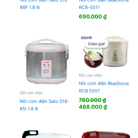
Nồi cơm điện Sato S18-
Nồi cơm điện BlueStone
86F 1.8 lít
RCB-5511
690.000
₫
Giảm giá!
Giảm giá!
Nồi cơm điện
Nồi cơm điện BlueStone
RCB 5507
Nồi cơm điện
780.000
₫
Nồi cơm điện Sato S18-
Giá
Giá
488.000
₫
85I 1.8 lít
gốc
hiện
là:
tại
780.000 ₫.
là:
488.000 ₫.