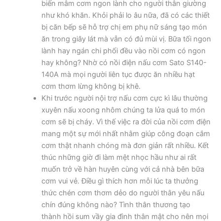
biến mâm cơm ngon lành cho người thân giường
như khó khăn. Khỏi phải lo âu nữa, đã có các thiết
bị căn bếp sẽ hỗ trợ chị em phụ nữ sáng tạo món
ăn trong giây lát mà vẫn có đủ mùi vị. Bữa tối ngon
lành hay ngán chi phối đều vào nồi cơm có ngon
hay không? Nhờ có nồi điện nấu cơm Sato S140-
140A mà mọi người liên tục được ăn nhiều hạt
cơm thơm lừng không bị khê.
Khi trước người nội trợ nấu cơm cực kì lâu thường
xuyên nấu xoong nhôm chúng ta lửa quá to món
cơm sẽ bị cháy. Vì thế việc ra đời của nồi cơm điện
mang một sự mới nhất nhằm giúp công đoạn cắm
cơm thật nhanh chóng mà đơn giản rất nhiều. Kết
thúc những giờ đi làm mệt nhọc hầu như ai rất
muốn trở về hàn huyên cùng với cả nhà bên bữa
cơm vui vẻ. Điều gì thích hơn mỗi lúc ta thưởng
thức chén cơm thơm dẻo do người thân yêu nấu
chín đúng không nào? Tình thân thương tạo
thành hồi sum vầy gia đình thân mật cho nên mọi