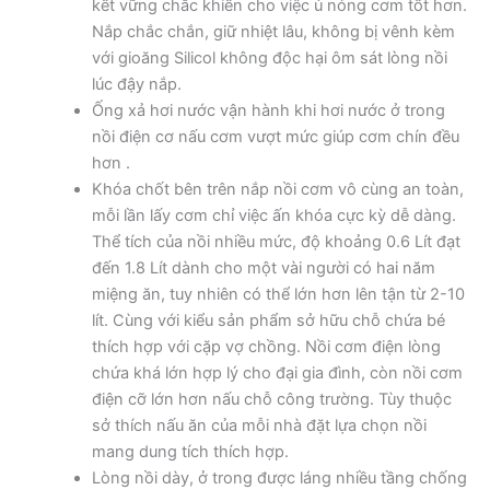
kết vững chắc khiến cho việc ủ nóng cơm tốt hơn.
Nắp chắc chắn, giữ nhiệt lâu, không bị vênh kèm
với gioăng Silicol không độc hại ôm sát lòng nồi
lúc đậy nắp.
Ống xả hơi nước vận hành khi hơi nước ở trong
nồi điện cơ nấu cơm vượt mức giúp cơm chín đều
hơn .
Khóa chốt bên trên nắp nồi cơm vô cùng an toàn,
mỗi lần lấy cơm chỉ việc ấn khóa cực kỳ dễ dàng.
Thể tích của nồi nhiều mức, độ khoảng 0.6 Lít đạt
đến 1.8 Lít dành cho một vài người có hai năm
miệng ăn, tuy nhiên có thể lớn hơn lên tận từ 2-10
lít. Cùng với kiểu sản phẩm sở hữu chỗ chứa bé
thích hợp với cặp vợ chồng. Nồi cơm điện lòng
chứa khá lớn hợp lý cho đại gia đình, còn nồi cơm
điện cỡ lớn hơn nấu chỗ công trường. Tùy thuộc
sở thích nấu ăn của mỗi nhà đặt lựa chọn nồi
mang dung tích thích hợp.
Lòng nồi dày, ở trong được láng nhiều tầng chống