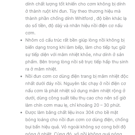
dính chất lượng tốt khiến cho cơm không bị dính
ở thành ruột khi đun. Tùy theo thương hiệu mà
thành phần chống dính Whitford , độ bền khác lạ
do số tiền, độ dàỳ và nhãn hiệu nồi điện cơ nấu
cơm.
Nhôm có cấu trúc rất bền giúp lòng nồi không bị
biến dạng trong khi làm bếp, làm cho tiếp tục giữ
sự tiếp diện với mâm nhiệt khỏe, như dính ở sản
phẩm. Bên trong lòng nồi sẽ trực tiếp hấp thu sinh
ra ở mâm nhiệt.
Nồi đun cơm cơ dùng điện trang bị mâm nhiệt độc
nhất dưới đáy nồi. Nguyên tắc chạy ở nồi điện cơ
nấu cơm là phát nhiệt sử dụng mâm nhiệt rộng ở
dưới, dùng công suất tiêu thụ cao cho nên số giờ
làm chín cơm mau lẹ, chỉ khoảng 20 – 30 phút.
Được làm bằng chất liệu inox 304 cho bề mặt
bóng loáng cho nồi đun cơm cơ dùng điện, chống
bụi bẩn hiệu quả. Vỏ ngoài không sợ cong bởi độ
nóng ở nhiệt. Cùng đó, vỏ nồi không quá nóng