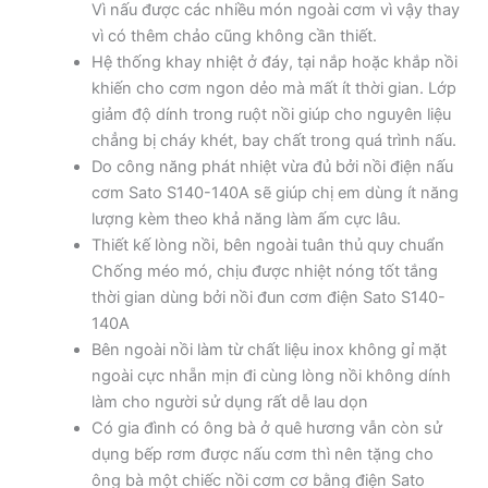
Vì nấu được các nhiều món ngoài cơm vì vậy thay
vì có thêm chảo cũng không cần thiết.
Hệ thống khay nhiệt ở đáy, tại nắp hoặc khắp nồi
khiến cho cơm ngon dẻo mà mất ít thời gian. Lớp
giảm độ dính trong ruột nồi giúp cho nguyên liệu
chẳng bị cháy khét, bay chất trong quá trình nấu.
Do công năng phát nhiệt vừa đủ bởi nồi điện nấu
cơm Sato S140-140A sẽ giúp chị em dùng ít năng
lượng kèm theo khả năng làm ấm cực lâu.
Thiết kế lòng nồi, bên ngoài tuân thủ quy chuẩn
Chống méo mó, chịu được nhiệt nóng tốt tắng
thời gian dùng bởi nồi đun cơm điện Sato S140-
140A
Bên ngoài nồi làm từ chất liệu inox không gỉ mặt
ngoài cực nhẵn mịn đi cùng lòng nồi không dính
làm cho người sử dụng rất dễ lau dọn
Có gia đình có ông bà ở quê hương vẫn còn sử
dụng bếp rơm được nấu cơm thì nên tặng cho
ông bà một chiếc nồi cơm cơ bằng điện Sato