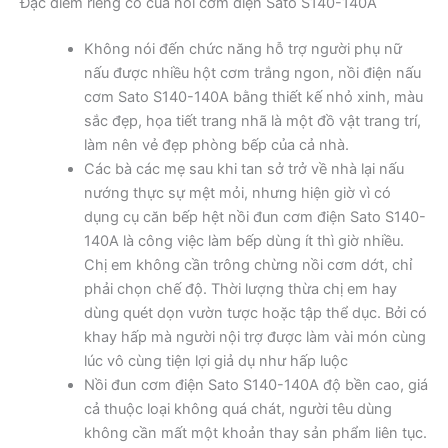
Đặc điểm riêng có của nồi cơm điện Sato S140-140A
Không nói đến chức năng hỗ trợ người phụ nữ
nấu được nhiều hột cơm trắng ngon, nồi điện nấu
cơm Sato S140-140A bằng thiết kế nhỏ xinh, màu
sắc đẹp, họa tiết trang nhã là một đồ vật trang trí,
làm nên vẻ đẹp phòng bếp của cả nhà.
Các bà các mẹ sau khi tan sở trở về nhà lại nấu
nướng thực sự mệt mỏi, nhưng hiện giờ vì có
dụng cụ căn bếp hệt nồi đun cơm điện Sato S140-
140A là công việc làm bếp dùng ít thì giờ nhiều.
Chị em không cần trông chừng nồi cơm dớt, chỉ
phải chọn chế độ. Thời lượng thừa chị em hay
dùng quét dọn vườn tược hoặc tập thể dục. Bởi có
khay hấp mà người nội trợ được làm vài món cùng
lúc vô cùng tiện lợi giả dụ như hấp luộc
Nồi đun cơm điện Sato S140-140A độ bền cao, giá
cả thuộc loại không quá chát, người têu dùng
không cần mất một khoản thay sản phẩm liên tục.