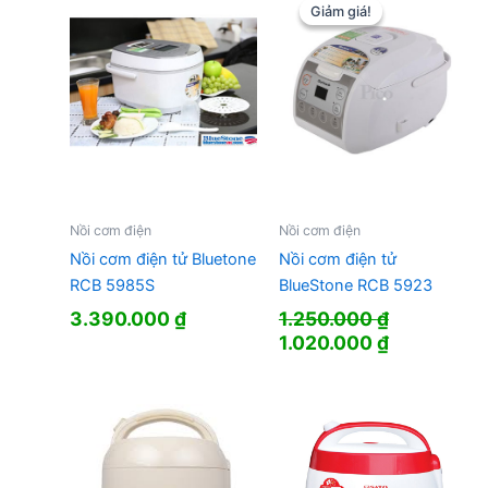
Giảm giá!
Giảm giá!
Nồi cơm điện
Nồi cơm điện
Nồi cơm điện tử Bluetone
Nồi cơm điện tử
RCB 5985S
BlueStone RCB 5923
3.390.000
₫
1.250.000
₫
Giá
Giá
1.020.000
₫
gốc
hiện
là:
tại
1.250.000 ₫.
là:
1.020.000 