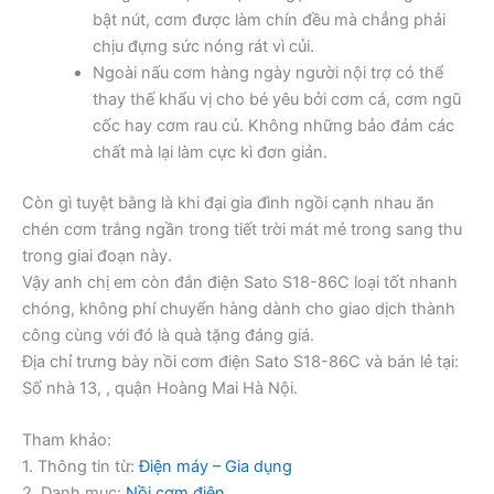
bật nút, cơm được làm chín đều mà chẳng phải
chịu đựng sức nóng rát vì củi.
Ngoài nấu cơm hàng ngày người nội trợ có thể
thay thế khẩu vị cho bé yêu bởi cơm cá, cơm ngũ
cốc hay cơm rau củ. Không những bảo đảm các
chất mà lại làm cực kì đơn giản.
Còn gì tuyệt bằng là khi đại gia đình ngồi cạnh nhau ăn
chén cơm trắng ngần trong tiết trời mát mẻ trong sang thu
trong giai đoạn này.
Vậy anh chị em còn đắn điện Sato S18-86C loại tốt nhanh
chóng, không phí chuyển hàng dành cho giao dịch thành
công cùng với đó là quà tặng đáng giá.
Địa chỉ trưng bày nồi cơm điện Sato S18-86C và bán lẻ tại:
Số nhà 13, , quận Hoàng Mai Hà Nội.
Tham khảo:
1. Thông tin từ:
Điện máy – Gia dụng
2. Danh mục:
Nồi cơm điện