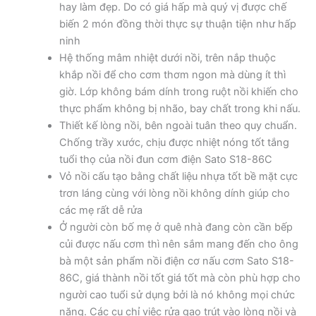
hay làm đẹp. Do có giá hấp mà quý vị được chế
biến 2 món đồng thời thực sự thuận tiện như hấp
ninh
Hệ thống mâm nhiệt dưới nồi, trên nắp thuộc
khắp nồi để cho cơm thơm ngon mà dùng ít thì
giờ. Lớp không bám dính trong ruột nồi khiến cho
thực phẩm không bị nhão, bay chất trong khi nấu.
Thiết kế lòng nồi, bên ngoài tuân theo quy chuẩn.
Chống trầy xước, chịu được nhiệt nóng tốt tắng
tuổi thọ của nồi đun cơm điện Sato S18-86C
Vỏ nồi cấu tạo bằng chất liệu nhựa tốt bề mặt cực
trơn láng cùng với lòng nồi không dính giúp cho
các mẹ rất dễ rửa
Ở người còn bố mẹ ở quê nhà đang còn cần bếp
củi được nấu cơm thì nên sắm mang đến cho ông
bà một sản phẩm nồi điện cơ nấu cơm Sato S18-
86C, giá thành nồi tốt giá tốt mà còn phù hợp cho
người cao tuổi sử dụng bởi là nó không mọi chức
năng. Các cụ chỉ việc rửa gạo trút vào lòng nồi và