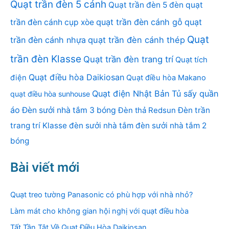
Quạt trần đèn 5 cánh
Quạt trần đèn 5 đèn
quạt
quạt trần đèn cánh gỗ
quạt
trần đèn cánh cụp xòe
Quạt
trần đèn cánh nhựa
quạt trần đèn cánh thép
trần đèn Klasse
Quạt trần đèn trang trí
Quạt tích
Quạt điều hòa Daikiosan
điện
Quạt điều hòa Makano
Quạt điện Nhật Bản
Tủ sấy quần
quạt điều hòa sunhouse
áo
Đèn sưởi nhà tắm 3 bóng
Đèn thả Redsun
Đèn trần
trang trí Klasse
đèn sưởi nhà tắm
đèn sưởi nhà tắm 2
bóng
Bài viết mới
Quạt treo tường Panasonic có phù hợp với nhà nhỏ?
Làm mát cho không gian hội nghị với quạt điều hòa
Tất Tần Tật Về Quạt Điều Hòa Daikiosan