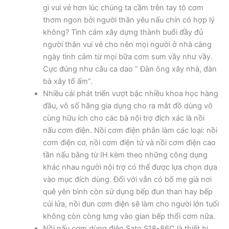
gì vui vẻ hơn lúc chúng ta cầm trên tay tô cơm
thơm ngon bởi người thân yêu nấu chín có hợp lý
không? Tình cảm xây dựng thành buổi đầy đủ
người thân vui vẻ cho nên mọi người ở nhà càng
ngày tình cảm từ mọi bữa cơm sum vầy như vầy.
Cực đúng như câu ca dao ” Đàn ông xây nhà, đàn
bà xây tổ ấm”.
Nhiều cái phát triển vượt bậc nhiều khoa học hàng
đầu, vô số hãng gia dụng cho ra mắt đồ dùng vô
cùng hữu ích cho các bà nội trợ đích xác là nồi
nấu cơm điện. Nồi cơm điện phân làm các loại: nồi
cơm điện cơ, nồi cơm điện tử và nồi cơm điện cao
tần nấu bằng từ IH kèm theo những công dụng
khác nhau người nội trợ có thể được lựa chọn dựa
vào mục đích dùng. Đối với vẫn có bố mẹ già nơi
quê yên bình còn sử dụng bếp đun than hay bếp
củi lửa, nồi đun cơm điện sẽ làm cho người lớn tuổi
không còn còng lưng vào gian bếp thổi cơm nữa.
Nồi nấu cơm dùng điện Sato S18-86C là thiết bị