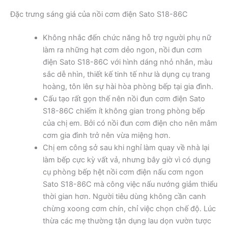
Đặc trưng sáng giá của nồi cơm điện Sato S18-86C
Không nhắc đến chức năng hỗ trợ người phụ nữ
làm ra những hạt cơm dẻo ngon, nồi đun cơm
điện Sato S18-86C với hình dáng nhỏ nhắn, màu
sắc dễ nhìn, thiết kế tinh tế như là dụng cụ trang
hoàng, tôn lên sự hài hòa phòng bếp tại gia đình.
Cấu tạo rất gọn thế nên nồi đun cơm điện Sato
S18-86C chiếm ít không gian trong phòng bếp
của chị em. Bởi có nồi đun cơm điện cho nên mâm
cơm gia đình trở nên vừa miệng hơn.
Chị em công sở sau khi nghỉ làm quay về nhà lại
làm bếp cực kỳ vất vả, nhưng bây giờ vì có dụng
cụ phòng bếp hệt nồi cơm điện nấu cơm ngon
Sato S18-86C mà công việc nấu nướng giảm thiểu
thời gian hơn. Người tiêu dùng không cần canh
chừng xoong cơm chín, chỉ việc chọn chế độ. Lúc
thừa các mẹ thường tận dụng lau dọn vườn tược