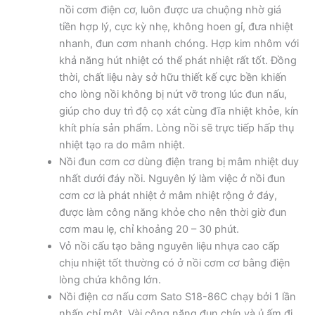
nồi cơm điện cơ, luôn được ưa chuộng nhờ giá
tiền hợp lý, cực kỳ nhẹ, không hoen gỉ, đưa nhiệt
nhanh, đun cơm nhanh chóng. Hợp kim nhôm với
khả năng hút nhiệt có thể phát nhiệt rất tốt. Đồng
thời, chất liệu này sở hữu thiết kế cực bền khiến
cho lòng nồi không bị nứt vỡ trong lúc đun nấu,
giúp cho duy trì độ cọ xát cùng đĩa nhiệt khỏe, kín
khít phía sản phẩm. Lòng nồi sẽ trực tiếp hấp thụ
nhiệt tạo ra do mâm nhiệt.
Nồi đun cơm cơ dùng điện trang bị mâm nhiệt duy
nhất dưới đáy nồi. Nguyên lý làm việc ở nồi đun
cơm cơ là phát nhiệt ở mâm nhiệt rộng ở đáy,
được làm công năng khỏe cho nên thời giờ đun
cơm mau lẹ, chỉ khoảng 20 – 30 phút.
Vỏ nồi cấu tạo bằng nguyên liệu nhựa cao cấp
chịu nhiệt tốt thường có ở nồi cơm cơ bằng điện
lòng chứa không lớn.
Nồi điện cơ nấu cơm Sato S18-86C chạy bởi 1 lần
nhấn chỉ một. Vài công năng đun chín và ủ ấm đi