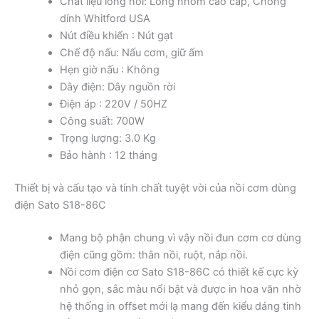
Chất liệu lòng nồi: Lòng nhôm cao cấp, Chống
dính Whitford USA
Nút điều khiển : Nút gạt
Chế độ nấu: Nấu cơm, giữ ấm
Hẹn giờ nấu : Không
Dây điện: Dây nguồn rời
Điện áp : 220V / 50HZ
Công suất: 700W
Trọng lượng: 3.0 Kg
Bảo hành : 12 tháng
Thiết bị và cấu tạo và tính chất tuyệt vời của nồi cơm dùng
điện Sato S18-86C
Mang bộ phận chung vì vậy nồi đun cơm cơ dùng
điện cũng gồm: thân nồi, ruột, nắp nồi.
Nồi cơm điện cơ Sato S18-86C có thiết kế cực kỳ
nhỏ gọn, sắc màu nổi bật và được in hoa văn nhờ
hệ thống in offset mới lạ mang đến kiểu dáng tinh