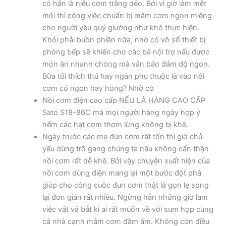
có hẳn là niêu cơm trắng dẻo. Bởi vì giờ làm mệt
mỏi thì công việc chuẩn bị mâm cơm ngon miệng
cho người yêu quý giường như khó thực hiện.
Khỏi phải buồn phiền nữa, nhờ có vô số thiết bị
phòng bếp sẽ khiến cho các bà nội trợ nấu được
món ăn nhanh chóng mà vẫn bảo đảm độ ngon.
Bữa tối thích thú hay ngán phụ thuộc là vào nồi
cơm có ngon hay hỏng? Nhờ có
Nồi cơm điện cao cấp NẾU LÀ HÀNG CAO CẤP
Sato S18-86C mà mọi người hàng ngày hợp ý
nếm các hạt cơm thơm lừng không bị khê.
Ngày trước các mẹ đun cơm rất tốn thì giờ chủ
yếu dùng trõ gang chúng ta nấu không cẩn thận
nồi cơm rất dễ khê. Bởi vậy chuyện xuất hiện của
nồi cơm dùng điện mang lại một bước đột phá
giúp cho công cuộc đun cơm thật là gọn lẹ song
lại đơn giản rất nhiều. Ngừng hẳn những giờ làm
việc vất vả bất kì ai rất muốn về với sum họp cùng
cả nhà cạnh mâm cơm đầm ấm. Không còn điều