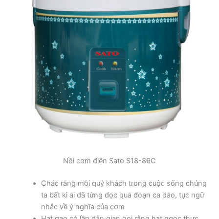
Nồi cơm điện Sato S18-86C
Chắc rằng mỗi quý khách trong cuộc sống chúng
ta bất kì ai đã từng đọc qua đoạn ca dao, tục ngữ
nhắc về ý nghĩa của cơm
Hạt gạo có lần dân gian gọi rằng hạt ngọc thực,