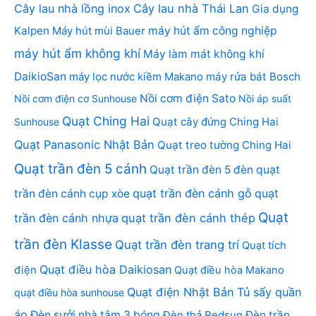
Cây lau nhà lồng inox
Cây lau nhà Thái Lan
Gia dụng
Kalpen
Máy hút mùi Bauer
máy hút ẩm công nghiệp
máy hút ẩm không khí
Máy làm mát không khí
DaikioSan
máy lọc nước kiềm Makano
máy rửa bát Bosch
Nồi cơm điện Sato
Nồi cơm điện cơ Sunhouse
Nồi áp suất
Quạt Ching Hai
Quạt cây đứng Ching Hai
Sunhouse
Quạt Panasonic Nhật Bản
Quạt treo tường Ching Hai
Quạt trần đèn 5 cánh
Quạt trần đèn 5 đèn
quạt
quạt trần đèn cánh gỗ
quạt
trần đèn cánh cụp xòe
Quạt
trần đèn cánh nhựa
quạt trần đèn cánh thép
trần đèn Klasse
Quạt trần đèn trang trí
Quạt tích
Quạt điều hòa Daikiosan
điện
Quạt điều hòa Makano
Quạt điện Nhật Bản
Tủ sấy quần
quạt điều hòa sunhouse
áo
Đèn sưởi nhà tắm 3 bóng
Đèn thả Redsun
Đèn trần