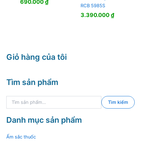
690.000
₫
RCB 5985S
3.390.000
₫
Giỏ hàng của tôi
Tìm sản phẩm
T
Tìm kiếm
ì
m
k
Danh mục sản phẩm
i
ế
m
Ấm sắc thuốc