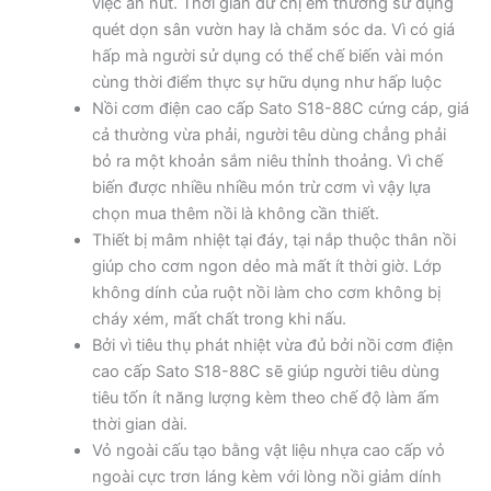
việc ấn nút. Thời gian dư chị em thường sử dụng
quét dọn sân vườn hay là chăm sóc da. Vì có giá
hấp mà người sử dụng có thể chế biến vài món
cùng thời điểm thực sự hữu dụng như hấp luộc
Nồi cơm điện cao cấp Sato S18-88C cứng cáp, giá
cả thường vừa phải, người têu dùng chẳng phải
bỏ ra một khoản sắm niêu thỉnh thoảng. Vì chế
biến được nhiều nhiều món trừ cơm vì vậy lựa
chọn mua thêm nồi là không cần thiết.
Thiết bị mâm nhiệt tại đáy, tại nắp thuộc thân nồi
giúp cho cơm ngon dẻo mà mất ít thời giờ. Lớp
không dính của ruột nồi làm cho cơm không bị
cháy xém, mất chất trong khi nấu.
Bởi vì tiêu thụ phát nhiệt vừa đủ bởi nồi cơm điện
cao cấp Sato S18-88C sẽ giúp người tiêu dùng
tiêu tốn ít năng lượng kèm theo chế độ làm ấm
thời gian dài.
Vỏ ngoài cấu tạo bằng vật liệu nhựa cao cấp vỏ
ngoài cực trơn láng kèm với lòng nồi giảm dính