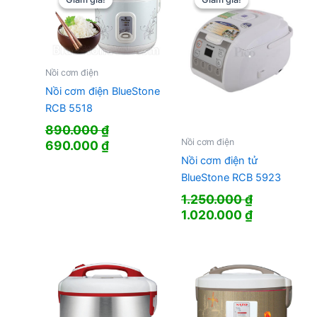
Nồi cơm điện
Nồi cơm điện BlueStone
RCB 5518
890.000
₫
Nồi cơm điện
Giá
Giá
690.000
₫
gốc
hiện
Nồi cơm điện tử
là:
tại
BlueStone RCB 5923
890.000 ₫.
là:
1.250.000
₫
690.000 ₫.
Giá
Giá
1.020.000
₫
gốc
hiện
là:
tại
1.250.000 ₫.
là:
1.020.000 