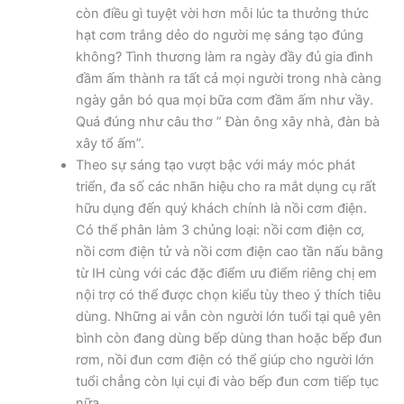
còn điều gì tuyệt vời hơn mỗi lúc ta thưởng thức
hạt cơm trắng dẻo do người mẹ sáng tạo đúng
không? Tình thương làm ra ngày đầy đủ gia đình
đầm ấm thành ra tất cả mọi người trong nhà càng
ngày gắn bó qua mọi bữa cơm đầm ấm như vầy.
Quá đúng như câu thơ ” Đàn ông xây nhà, đàn bà
xây tổ ấm”.
Theo sự sáng tạo vượt bậc với máy móc phát
triển, đa số các nhãn hiệu cho ra mắt dụng cụ rất
hữu dụng đến quý khách chính là nồi cơm điện.
Có thể phân làm 3 chủng loại: nồi cơm điện cơ,
nồi cơm điện tử và nồi cơm điện cao tần nấu bằng
từ IH cùng với các đặc điểm ưu điểm riêng chị em
nội trợ có thể được chọn kiểu tùy theo ý thích tiêu
dùng. Những ai vẫn còn người lớn tuổi tại quê yên
bình còn đang dùng bếp dùng than hoặc bếp đun
rơm, nồi đun cơm điện có thể giúp cho người lớn
tuổi chẳng còn lụi cụi đi vào bếp đun cơm tiếp tục
nữa.