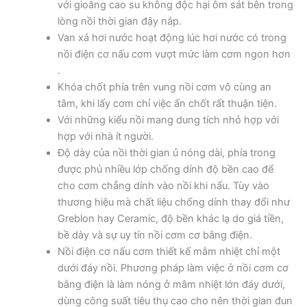
với gioăng cao su không độc hại ôm sát bên trong
lòng nồi thời gian đậy nắp.
Van xả hơi nước hoạt động lúc hơi nước có trong
nồi điện cơ nấu cơm vượt mức làm cơm ngon hơn
.
Khóa chốt phía trên vung nồi cơm vô cùng an
tâm, khi lấy cơm chỉ việc ấn chốt rất thuận tiện.
Với những kiểu nồi mang dung tích nhỏ hợp với
hợp với nhà ít người.
Độ dày của nồi thời gian ủ nóng dài, phía trong
được phủ nhiều lớp chống dính độ bền cao để
cho cơm chẳng dính vào nồi khi nấu. Tùy vào
thương hiệu mà chất liệu chống dính thay đổi như
Greblon hay Ceramic, độ bền khác lạ do giá tiền,
bề dày và sự uy tín nồi cơm cơ bằng điện.
Nồi điện cơ nấu cơm thiết kế mâm nhiệt chỉ một
dưới đáy nồi. Phương pháp làm việc ở nồi cơm cơ
bằng điện là làm nóng ở mâm nhiệt lớn đáy dưới,
dùng công suất tiêu thụ cao cho nên thời gian đun