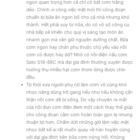
ngon quan trọng hơn cả chỉ có bát cơm trắng
dẻo. Chính vì công việc mệt mỏi thì công đoạn
chuẩn bị bữa ăn ngon bổ cho cả nhà nhưng khó
thành. Hết phải suy tư nữa, do có vô số công cụ
nhà bếp sẽ khiến cho quý vị sáng tạo món ăn
nhanh gọn mà vẫn giữ nguyên dưỡng chất. Bữa
cơm ngon hay chán phụ thuộc chủ yếu vào nồi
cơm có được hay dở? Nhờ có nồi điện nấu cơm
Sato S18-88C mà đại gia đình thường xuyên được
hưởng thụ nhiều hạt cơm thơm lừng được chín
đều.
Từ thời xưa người phụ nữ làm cơm vô cùng khó
nhọc năng dùng trõ gang nếu như nấu không cẩn
thận nồi cơm dễ bị sống. Do vậy chuyện ra mắt
của nồi đun cơm điện đem một cách thay thế giúp
cho công đoạn cắm cơm hoàn toàn gọn lẹ nhưng
thuận lợi hơn. Chấm dứt những giờ làm việc mệt
nhọc bất kể ai rất muốn quay về hàn huyên cùng
với đại gia đình bên bữa cơm nóng hổi. Không