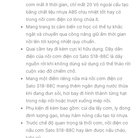
cơm mất ít thời gian, chỉ mất 20 Vỏ ngoài cấu tạo
bằng chất liệu nhựa ABS chịu nhiệt tốt hay có
trong nồi cơm điện cơ lòng chứa ít.
Mang trang bị cảm biến cơ học có thể tự khắc
ngắt và chuyển qua công năng giữ ấm thời gian
nồi lên tới lượng nhiệt quy chuẩn.
Quai cầm tay đi kèm cực kì hữu dụng. Dây dẫn
điện của nồi cơm điện cơ Sato S18-88C là dây
nguồn rời khi không dùng sử dụng có thể tháo rời
cuộn vào đỡ chiếm chỗ.
Mang một điểm riêng nữa mà nồi cơm điện cơ
Sato S18-88C mang thêm ngăn đựng nước thừa
khi đang đun sôi, hơi bay đi hình thành từng hạt
trong nắp nồi hoặc trượt xuống mép nồi.
Phụ kiện đi kèm bao gồm: cùi dìa lấy cơm, ly đong
định lượng gạo, khay hâm nóng cấu tạo từ nhựa.
Trước chế độ quan trọng là thổi cơm, nồi điện cơ
nấu cơm Sato S18-88C hay làm được nấu cháo,
luộc củ.