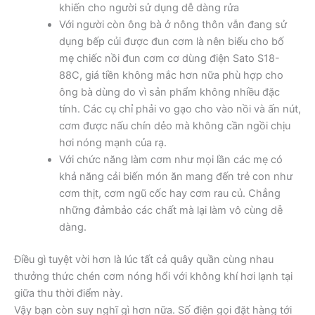
khiến cho người sử dụng dễ dàng rửa
Với người còn ông bà ở nông thôn vẫn đang sử
dụng bếp củi được đun cơm là nên biếu cho bố
mẹ chiếc nồi đun cơm cơ dùng điện Sato S18-
88C, giá tiền không mắc hơn nữa phù hợp cho
ông bà dùng do vì sản phẩm không nhiều đặc
tính. Các cụ chỉ phải vo gạo cho vào nồi và ấn nút,
cơm được nấu chín dẻo mà không cần ngồi chịu
hơi nóng mạnh của rạ.
Với chức năng làm cơm như mọi lần các mẹ có
khả năng cải biến món ăn mang đến trẻ con như
cơm thịt, cơm ngũ cốc hay cơm rau củ. Chẳng
những đảmbảo các chất mà lại làm vô cùng dễ
dàng.
Điều gì tuyệt vời hơn là lúc tất cả quây quần cùng nhau
thưởng thức chén cơm nóng hổi với không khí hơi lạnh tại
giữa thu thời điểm này.
Vậy bạn còn suy nghĩ gì hơn nữa. Số điện gọi đặt hàng tới