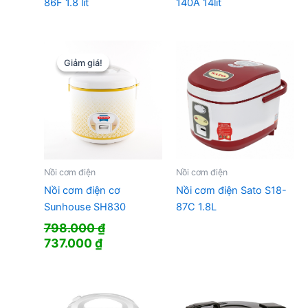
86F 1.8 lít
140A 14lít
Giảm giá!
Giảm giá!
Nồi cơm điện
Nồi cơm điện
Nồi cơm điện cơ
Nồi cơm điện Sato S18-
Sunhouse SH830
87C 1.8L
798.000
₫
Giá
Giá
737.000
₫
gốc
hiện
là:
tại
798.000 ₫.
là:
737.000 ₫.