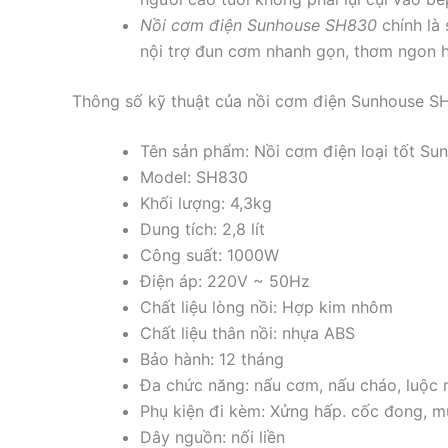
Nồi cơm điện Sunhouse SH830
chính là 
nội trợ đun cơm nhanh gọn, thơm ngon 
Thông số kỹ thuật của nồi cơm điện Sunhouse S
Tên sản phẩm: Nồi cơm điện loại tốt Su
Model: SH830
Khối lượng: 4,3kg
Dung tích: 2,8 lít
Công suất: 1000W
Điện áp: 220V ~ 50Hz
Chất liệu lòng nồi: Hợp kim nhôm
Chất liệu thân nồi: nhựa ABS
Bảo hành: 12 tháng
Đa chức năng: nấu cơm, nấu cháo, luộc 
Phụ kiện đi kèm: Xửng hấp. cốc đong, m
Dây nguồn: nối liền