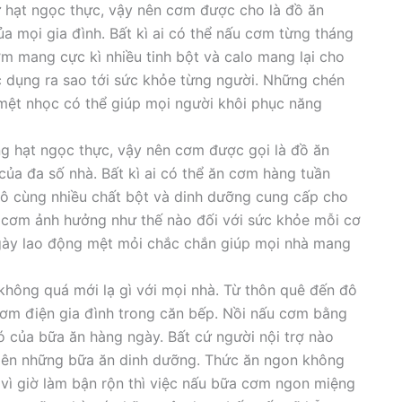
 hạt ngọc thực, vậy nên cơm được cho là đồ ăn
a mọi gia đình. Bất kì ai có thể nấu cơm từng tháng
 mang cực kì nhiều tinh bột và calo mang lại cho
c dụng ra sao tới sức khỏe từng người. Những chén
mệt nhọc có thể giúp mọi người khôi phục năng
g hạt ngọc thực, vậy nên cơm được gọi là đồ ăn
ủa đa số nhà. Bất kì ai có thể ăn cơm hàng tuần
ô cùng nhiều chất bột và dinh dưỡng cung cấp cho
 cơm ảnh hưởng như thế nào đối với sức khỏe mỗi cơ
ngày lao động mệt mỏi chắc chắn giúp mọi nhà mang
không quá mới lạ gì với mọi nhà. Từ thôn quê đến đô
cơm điện gia đình trong căn bếp. Nồi nấu cơm bằng
 của bữa ăn hàng ngày. Bất cứ người nội trợ nào
iên những bữa ăn dinh dưỡng. Thức ăn ngon không
 vì giờ làm bận rộn thì việc nấu bữa cơm ngon miệng