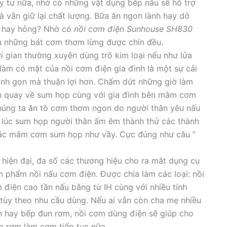
uy tư nữa, nhờ có những vật dụng bếp nấu sẽ hỗ trợ
à vẫn giữ lại chất lượng. Bữa ăn ngon lành hay dở
n hay hỏng? Nhờ có
nồi cơm điện Sunhouse SH830
hụ những bát cơm thơm lừng được chín đều.
ời gian thường xuyên dùng trõ kim loại nếu như lửa
 làm có mặt của nồi cơm điện gia đình là một sự cải
anh gọn mà thuận lợi hơn. Chấm dứt những giờ làm
ốn quay về sum họp cùng với gia đình bên mâm cơm
 chúng ta ăn tô cơm thơm ngon do người thân yêu nấu
 lúc sum họp người thân ấm êm thành thử các thành
 các mâm cơm sum họp như vầy. Cực đúng như câu ”
 hiện đại, đa số các thương hiệu cho ra mắt dụng cụ
ản phẩm nồi nấu cơm điện. Được chia làm các loại: nồi
 điện cao tần nấu bằng từ IH cùng với nhiều tính
 tùy theo nhu cầu dùng. Nếu ai vẫn còn cha mẹ nhiều
n hay bếp đun rơm, nồi cơm dùng điện sẽ giúp cho
ếp rơm làm cơm tiếp tục nữa.