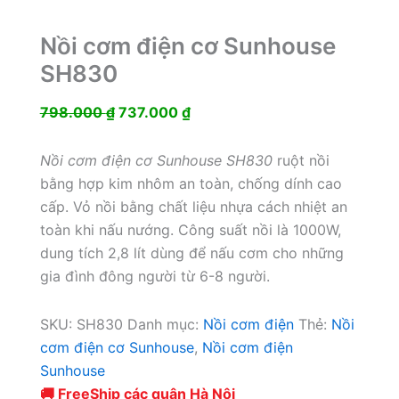
Nồi cơm điện cơ Sunhouse
SH830
Giá
Giá
798.000
₫
737.000
₫
gốc
hiện
là:
tại
Nồi cơm điện cơ Sunhouse SH830
ruột nồi
798.000 ₫.
là:
bằng hợp kim nhôm an toàn, chống dính cao
737.000 ₫.
cấp. Vỏ nồi bằng chất liệu nhựa cách nhiệt an
toàn khi nấu nướng. Công suất nồi là 1000W,
dung tích 2,8 lít dùng để nấu cơm cho những
gia đình đông người từ 6-8 người.
SKU:
SH830
Danh mục:
Nồi cơm điện
Thẻ:
Nồi
cơm điện cơ Sunhouse
,
Nồi cơm điện
Sunhouse
🚚 FreeShip các quận Hà Nội