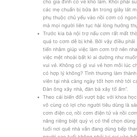
cho gia đình có vẻ khó làm. Khỏi phải s
các mẹ chuẩn bị bữa ăn trong giây lát m
phụ thuộc chủ yếu vào nồi cơm có ngo
mà mọi người liên tục hài lòng hưởng t
Trước kia bà nội trợ nấu cơm rất mất th
quá to cơm dễ bị khê. Bởi vậy điều phải
tiến nhằm giúp việc làm cơm trở nên nh
việc mệt nhoài bất kì ai dường như mu
vui vẻ. Không có gì vui vẻ hơn mỗi lúc
có hợp lý không? Tình thương làm thành
viên tại nhà càng ngày tốt hơn nhờ tới
Đàn ông xây nhà, đàn bà xây tổ ấm”.
Theo cái biến đổi vượt bậc với khoa học
vô cùng có lợi cho người tiêu dùng là s
cơm điện cơ, nồi cơm điện tử và nồi cơm
năng riêng biệt quý vị có thể chọn dùng
tuổi nơi quê nhà vẫn đang dùng bếp tha
người cao tuổi không phải lụi cụi vào b