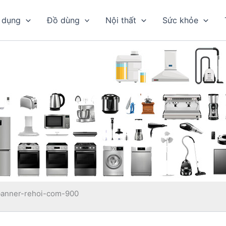
 dụng
Đồ dùng
Nội thất
Sức khỏe
banner-rehoi-com-900