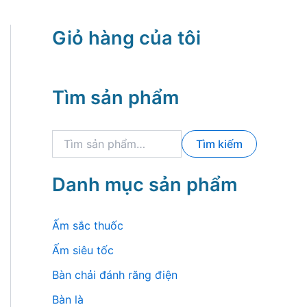
Giỏ hàng của tôi
Tìm sản phẩm
T
Tìm kiếm
ì
m
k
Danh mục sản phẩm
i
ế
m
Ấm sắc thuốc
:
Ấm siêu tốc
Bàn chải đánh răng điện
Bàn là