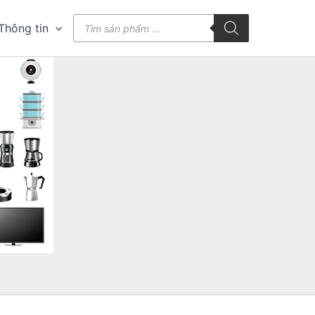
Tìm
Thông tin
kiếm
sản
phẩm