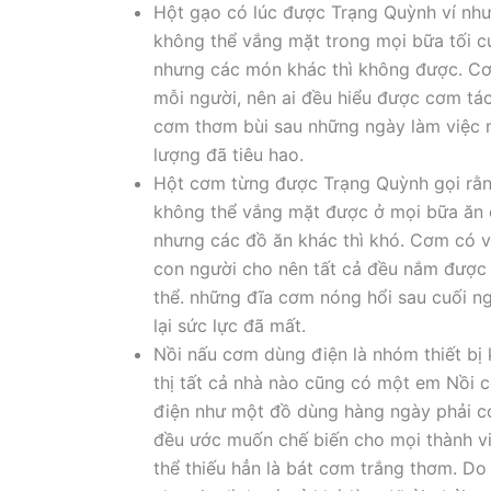
Hột gạo có lúc được Trạng Quỳnh ví như
không thể vắng mặt trong mọi bữa tối củ
nhưng các món khác thì không được. Cơm
mỗi người, nên ai đều hiểu được cơm tá
cơm thơm bùi sau những ngày làm việc 
lượng đã tiêu hao.
Hột cơm từng được Trạng Quỳnh gọi rằn
không thể vắng mặt được ở mọi bữa ăn c
nhưng các đồ ăn khác thì khó. Cơm có v
con người cho nên tất cả đều nắm được
thể. những đĩa cơm nóng hổi sau cuối 
lại sức lực đã mất.
Nồi nấu cơm dùng điện là nhóm thiết bị 
thị tất cả nhà nào cũng có một em Nồi 
điện như một đồ dùng hàng ngày phải có
đều ước muốn chế biến cho mọi thành v
thể thiếu hẳn là bát cơm trắng thơm. Do