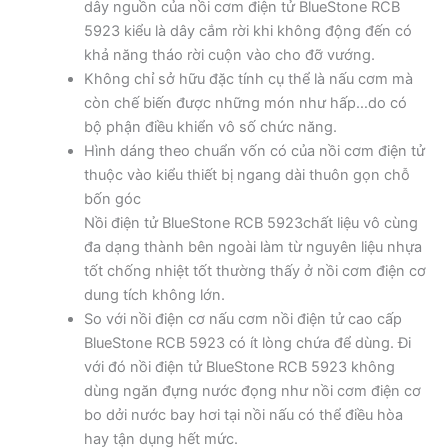
dây nguồn của nồi cơm điện tử BlueStone RCB
5923 kiểu là dây cắm rời khi không động đến có
khả năng tháo rời cuộn vào cho đỡ vướng.
Không chỉ sở hữu đặc tính cụ thể là nấu cơm mà
còn chế biến được những món như hấp…do có
bộ phận điều khiển vô số chức năng.
Hình dáng theo chuẩn vốn có của nồi cơm điện tử
thuộc vào kiểu thiết bị ngang dài thuôn gọn chỗ
bốn góc
Nồi điện tử BlueStone RCB 5923chất liệu vô cùng
đa dạng thành bên ngoài làm từ nguyên liệu nhựa
tốt chống nhiệt tốt thường thấy ở nồi cơm điện cơ
dung tích không lớn.
So với nồi điện cơ nấu cơm nồi điện tử cao cấp
BlueStone RCB 5923 có ít lòng chứa để dùng. Đi
với đó nồi điện tử BlueStone RCB 5923 không
dùng ngăn đựng nước đọng như nồi cơm điện cơ
bo dởi nước bay hơi tại nồi nấu có thể điều hòa
hay tận dụng hết mức.