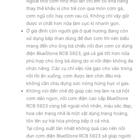
Ngoài thổi cơm như mọi lần chị em có khả năng
thay thế khẩu vị cho trẻ con qua món cơm gà,
cơm ngũ cốc hay cơm rau củ. Không chỉ vậy giữ
được vi chất hơn nữa làm cực kì nhanh gọn.
Ở gia đình còn người già ở quê hương đang còn
sử dụng bếp than dùng để đun cơm thì nên biếu
mang đến cho ông bà chiếc nồi đun cơm cơ dùng
điện BlueStone RCB 5923, giá cả giá tốt hơn nữa
phù hợp cho ông bà dùng do vì nồi điện không đa
chức năng. Các cụ chỉ việc rửa gạo cho vào trong
nồi rồi ấn xuống, cơm được làm chín đều mà
không cần chịu đựng sức nóng hừng hực vì gas.
Không nói đến chế độ giúp các mẹ làm ra cá hột
cơm dẻo ngon, nồi cơm điện cao cấp BlueStone
RCB 5923 cùng bề ngoài nhỏ nhắn, màu sắc đẹp,
hoa văn trang nhã là một vật dụng trang hoàng,
tôn lên sự hài hòa phòng bếp ở cả nhà.
Tại công suất tản nhiệt không quá cao nên nồi
đun cơm điện BlueStone RCB 5923 sẽ giúp người