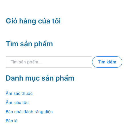
5.190.000 ₫.
là:
453.000 ₫.
Giỏ hàng của tôi
Tìm sản phẩm
T
Tìm kiếm
ì
m
k
Danh mục sản phẩm
i
ế
m
Ấm sắc thuốc
:
Ấm siêu tốc
Bàn chải đánh răng điện
Bàn là