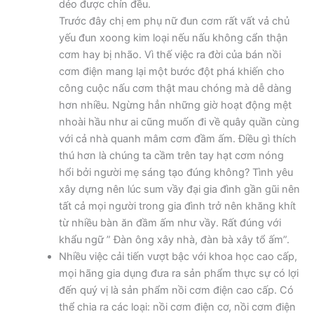
dẻo được chín đều.
Trước đây chị em phụ nữ đun cơm rất vất vả chủ
yếu đun xoong kim loại nếu nấu không cẩn thận
cơm hay bị nhão. Vì thế việc ra đời của bán nồi
cơm điện mang lại một bước đột phá khiến cho
công cuộc nấu cơm thật mau chóng mà dễ dàng
hơn nhiều. Ngừng hẳn những giờ hoạt động mệt
nhoài hầu như ai cũng muốn đi về quây quần cùng
với cả nhà quanh mâm cơm đầm ấm. Điều gì thích
thú hơn là chúng ta cầm trên tay hạt cơm nóng
hổi bởi người mẹ sáng tạo đúng không? Tình yêu
xây dựng nên lúc sum vầy đại gia đình gần gũi nên
tất cả mọi người trong gia đình trở nên khăng khít
từ nhiều bàn ăn đầm ấm như vầy. Rất đúng với
khẩu ngữ ” Đàn ông xây nhà, đàn bà xây tổ ấm”.
Nhiều việc cải tiến vượt bậc với khoa học cao cấp,
mọi hãng gia dụng đưa ra sản phẩm thực sự có lợi
đến quý vị là sản phẩm nồi cơm điện cao cấp. Có
thể chia ra các loại: nồi cơm điện cơ, nồi cơm điện