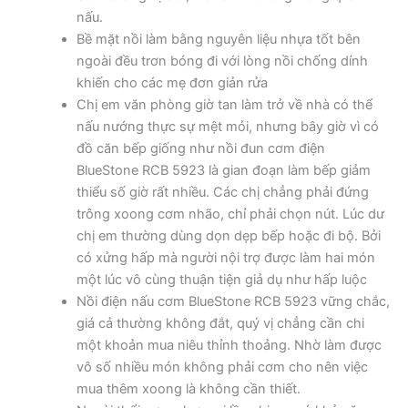
nấu.
Bề mặt nồi làm bằng nguyên liệu nhựa tốt bên
ngoài đều trơn bóng đi với lòng nồi chống dính
khiến cho các mẹ đơn giản rửa
Chị em văn phòng giờ tan làm trở về nhà có thể
nấu nướng thực sự mệt mỏi, nhưng bây giờ vì có
đồ căn bếp giống như nồi đun cơm điện
BlueStone RCB 5923 là gian đoạn làm bếp giảm
thiểu số giờ rất nhiều. Các chị chẳng phải đứng
trông xoong cơm nhão, chỉ phải chọn nút. Lúc dư
chị em thường dùng dọn dẹp bếp hoặc đi bộ. Bởi
có xửng hấp mà người nội trợ được làm hai món
một lúc vô cùng thuận tiện giả dụ như hấp luộc
Nồi điện nấu cơm BlueStone RCB 5923 vững chắc,
giá cả thường không đắt, quý vị chẳng cần chi
một khoản mua niêu thỉnh thoảng. Nhờ làm được
vô số nhiều món không phải cơm cho nên việc
mua thêm xoong là không cần thiết.