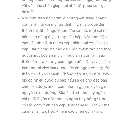
vất vả chắc chắn giúp mọi nhà hồi phục sức lực
đã mất.
Nồi cơm điện nấu cơm là những vật dụng chẳng
còn lạ lẫm gì với mọi gia đình. Từ nhà ở quê đến
thành thị tất cả người nào đều sở hữu một cái nồi
nấu cơm dùng điện trong căn bếp. Nồi cơm điện
cao cấp như là dụng cụ cấp thiết phải có của căn
bếp. Bất cứ các bà nào đều ước muốn tạo cho mọi
người một bữa ăn mỹ vị. Thức ăn ngon làm sao
thiếu được là xoong cơm ngon dẻo. Do vì việc làm
bận rộn thì việc làm được bữa ăn ngon cho người
thân có vẻ khó thành. Không cần suy tư nữa, bây
giờ có nhiều dụng cụ bếp nấu sẽ để cho các bạn
chế biến được mâm cơm nhanh gọn mà vẫn giữ
nguyên dinh dưỡng. Bữa ăn thích thú hay ngán
chi phối là vào nồi cơm có ngon hay hỏng? Nhờ
có Nồi cơm điện cao cấp BlueStone RCB 5923 mà
cả nhà liên tục hợp ý nếm các chén cơm trắng