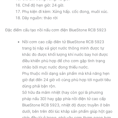
Chế độ hẹn giờ: 24 giờ.
Phụ kiện đi kèm: Xửng hấp. cốc đong, muôi xúc.
Dây nguồn: tháo rời
Đặc điểm cấu tạo nồi nấu cơm điện BlueStone RCB 5923
Nồi cơm cao cấp điên tử BlueStone RCB 5923
trang bị nắp xả giọt nước thông minh được tự
khắc đo được khối lượng khí nước bay hơi được
điều khiển phù hợp để cho cơm gặp tình trạng
nhão bởi mực nước đong thiếu nước.
Phụ thuộc mỗi dạng sản phẩm mà khả năng hẹn
giờ đạt đến 24 giờ vô cùng phù hợp tới người tiêu
dùng phải bận rộn.
Sở hữu đa mâm nhiệt (hay còn gọi là phương
pháp nấu 3D) hay gặp phía nồi điện tử cao cấp
BlueStone RCB 5923, nhiệt độ được truyền ở bên
dưới, bên trên đôi lúc khắp sản phẩm giúp hột gạo
chín đều từ ở trong, nhờ vậy cơm thơm ngon hơn,