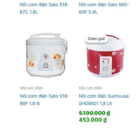
Nồi cơm điện Sato S18-
Nồi cơm điện Sato S60-
87C 1.8L
60P 5.6L
Giảm giá!
Giảm giá!
Nồi cơm điện
Nồi cơm điện
Nồi cơm điện Sato S18-
Nồi cơm điện Sunhouse
86F 1.8 lít
SHD8601 1,8 Lít
5.190.000
₫
Giá
Giá
453.000
₫
gốc
hiện
là:
tại