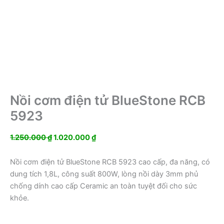
Nồi cơm điện tử BlueStone RCB
5923
Giá
Giá
1.250.000
₫
1.020.000
₫
gốc
hiện
là:
tại
Nồi cơm điện tử BlueStone RCB 5923 cao cấp, đa năng, có
1.250.000 ₫.
là:
dung tích 1,8L, công suất 800W, lòng nồi dày 3mm phủ
1.020.000 ₫.
chống dính cao cấp Ceramic an toàn tuyệt đối cho sức
khỏe.