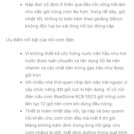
Nắp đun cố định ở thân qua đầu nồi vững trãi làm
cho việc giữ nóng cơm lâu hơn. Vung rất dày, giữ
nhiệt tốt, không bị méo kèm theo gioăng Silicon
không độc hại bo sát lòng nồi lúc đóng nắp
Ưu điểm nổi bật của nồi cơm điện
Vì không thiết kế cốc hứng nước nên hầu như hơi
nước được luân chuyển và tận dụng tối đa nên
vitamin và các chất bên trong gạo hầu như được
giữ trọn
Với nhiều nhà thói quen nhịp làm việc trái ngược vì
vậy chức năng đặt giờ cực kì tiện dụng. Vì có nồi
điện nấu cơm BlueStone RCB 5923 giữ nóng cơm
liên tục 12 giờ nên cơm khi dùng đều nóng.
Thiết bị mâm nhiệt đáy nồi, tại nắp và bao quanh
nồi khiến cho cơm chín đều mà mất ít thì giờ.
Màng không bám dính trong lòng nồi giúp cho
cơm chẳng bị dớt, mất dinh dưỡng trong quá trình