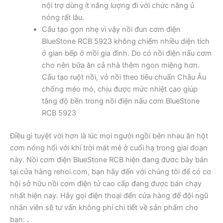
nội trợ dùng ít năng lượng đi với chức năng ủ
nóng rất lâu.
Cấu tạo gọn nhẹ vì vậy nồi đun cơm điện
BlueStone RCB 5923 không chiếm nhiều diện tích
ở gian bếp ở mồi gia đình. Do có nồi điện nấu cơm
cho nên bữa ăn cả nhà thêm ngon miệng hơn.
Cấu tạo ruột nồi, vỏ nồi theo tiêu chuẩn Châu Âu
chống méo mó, chịu được mức nhiệt cao giúp
tăng độ bền trong nồi điện nấu cơm BlueStone
RCB 5923
Điều gì tuyệt vời hơn là lúc mọi người ngồi bên nhau ăn hột
cơm nóng hổi với khí trời mát mẻ ở cuối hạ trong giai đoạn
này. Nồi cơm điện BlueStone RCB hiện đang đươc bày bán
tại cửa hàng rehoi.com, bạn hãy đến với chúng tôi để có cơ
hội sở hữu nồi cơm điện tử cao cấp đang được bán chạy
nhất hiện nay. Hãy gọi điện thoại đến cửa hàng để đội ngũ
nhân viên sẽ tư vấn không phí chi tiết về sản phẩm cho
bạn:
.