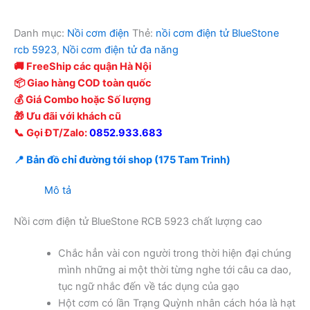
Danh mục:
Nồi cơm điện
Thẻ:
nồi cơm điện tử BlueStone
rcb 5923
,
Nồi cơm điện tử đa năng
🚚 FreeShip các quận Hà Nội
📦 Giao hàng COD toàn quốc
💰 Giá Combo hoặc Số lượng
🎁 Ưu đãi với khách cũ
📞 Gọi ĐT/Zalo:
0852.933.683
📍 Bản đồ chỉ đường tới shop (175 Tam Trinh)
Mô tả
Nồi cơm điện tử BlueStone RCB 5923 chất lượng cao
Chắc hẳn vài con người trong thời hiện đại chúng
mình những ai một thời từng nghe tới câu ca dao,
tục ngữ nhắc đến về tác dụng của gạo
Hột cơm có lần Trạng Quỳnh nhân cách hóa là hạt