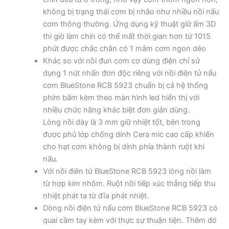
không bị trạng thái cơm bị nhão như nhiều nồi nấu
cơm thông thường. Ứng dụng kỹ thuật giữ ấm 3D
thì giờ làm chín có thể mất thời gian hơn từ 1015
phút được chắc chắn có 1 mâm cơm ngon dẻo
Khác so với nồi đun cơm cơ dùng điện chỉ sử
dụng 1 nút nhấn đơn độc riêng với nồi điện tử nấu
cơm BlueStone RCB 5923 chuẩn bị cả hệ thống
phím bấm kèm theo màn hình led hiển thị với
nhiều chức năng khác biệt đơn giản dùng.
Lòng nồi dày là 3 mm giữ nhiệt tốt, bên trong
được phủ lớp chống dính Cera mic cao cấp khiến
cho hạt cơm không bị dính phía thành ruột khi
nấu.
Với nồi điên tử BlueStone RCB 5923 lòng nồi làm
từ hợp kim nhôm. Ruột nồi tiếp xúc thẳng tiếp thu
nhiệt phát ta từ đĩa phát nhiệt.
Dòng nồi điện tử nấu cơm BlueStone RCB 5923 có
quai cầm tay kèm với thực sự thuận tiện. Thêm đó