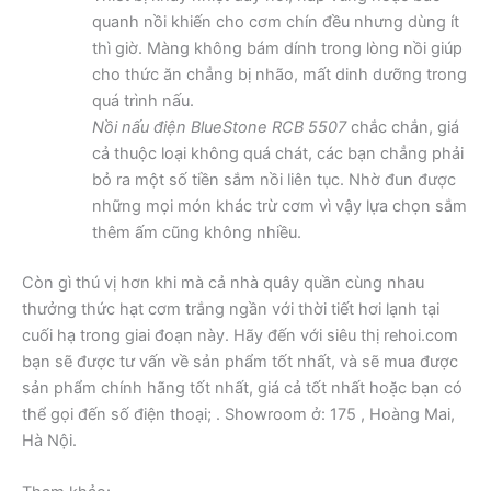
quanh nồi khiến cho cơm chín đều nhưng dùng ít
thì giờ. Màng không bám dính trong lòng nồi giúp
cho thức ăn chẳng bị nhão, mất dinh dưỡng trong
quá trình nấu.
Nồi nấu điện BlueStone RCB 5507
chắc chắn, giá
cả thuộc loại không quá chát, các bạn chẳng phải
bỏ ra một số tiền sắm nồi liên tục. Nhờ đun được
những mọi món khác trừ cơm vì vậy lựa chọn sắm
thêm ấm cũng không nhiều.
Còn gì thú vị hơn khi mà cả nhà quây quần cùng nhau
thưởng thức hạt cơm trắng ngần với thời tiết hơi lạnh tại
cuối hạ trong giai đoạn này. Hãy đến với siêu thị rehoi.com
bạn sẽ được tư vấn về sản phẩm tốt nhất, và sẽ mua được
sản phẩm chính hãng tốt nhất, giá cả tốt nhất hoặc bạn có
thể gọi đến số điện thoại; . Showroom ở: 175 , Hoàng Mai,
Hà Nội.