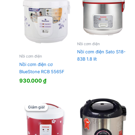
Nồi cơm điện
Nồi cơm điện Sato S18-
Nồi cơm điện
83B 1.8 lít
Nồi cơm điện cơ
BlueStone RCB 5565F
930.000
₫
Giảm giá!
Giảm giá!