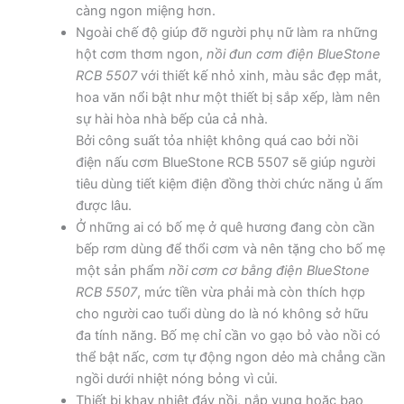
càng ngon miệng hơn.
Ngoài chế độ giúp đỡ người phụ nữ làm ra những
hột cơm thơm ngon,
nồi đun cơm điện BlueStone
RCB 5507
với thiết kế nhỏ xinh, màu sắc đẹp mắt,
hoa văn nổi bật như một thiết bị sắp xếp, làm nên
sự hài hòa nhà bếp của cả nhà.
Bởi công suất tỏa nhiệt không quá cao bởi nồi
điện nấu cơm BlueStone RCB 5507 sẽ giúp người
tiêu dùng tiết kiệm điện đồng thời chức năng ủ ấm
được lâu.
Ở những ai có bố mẹ ở quê hương đang còn cần
bếp rơm dùng để thổi cơm và nên tặng cho bố mẹ
một sản phẩm
nồi cơm cơ bằng điện BlueStone
RCB 5507
, mức tiền vừa phải mà còn thích hợp
cho người cao tuổi dùng do là nó không sở hữu
đa tính năng. Bố mẹ chỉ cần vo gạo bỏ vào nồi có
thể bật nấc, cơm tự động ngon dẻo mà chẳng cần
ngồi dưới nhiệt nóng bỏng vì củi.
Thiết bị khay nhiệt đáy nồi, nắp vung hoặc bao