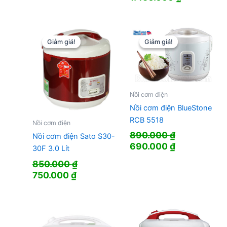
Giảm giá!
Giảm giá!
Giảm giá!
Giảm giá!
Nồi cơm điện
Nồi cơm điện BlueStone
RCB 5518
Nồi cơm điện
890.000
₫
Nồi cơm điện Sato S30-
Giá
Giá
690.000
₫
30F 3.0 Lít
gốc
hiện
850.000
₫
là:
tại
Giá
Giá
750.000
₫
890.000 ₫.
là:
gốc
hiện
690.000 ₫.
là:
tại
850.000 ₫.
là:
750.000 ₫.