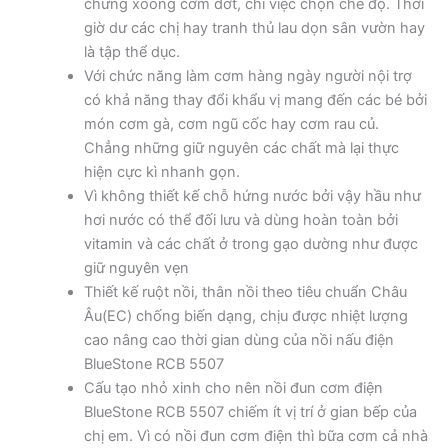
chừng xoong cơm dớt, chỉ việc chọn chế độ. Thời
giờ dư các chị hay tranh thủ lau dọn sân vườn hay
là tập thể dục.
Với chức năng làm cơm hàng ngày người nội trợ
có khả năng thay đổi khẩu vị mang đến các bé bởi
món cơm gà, cơm ngũ cốc hay cơm rau củ.
Chẳng những giữ nguyên các chất mà lại thực
hiện cực kì nhanh gọn.
Vì không thiết kế chỗ hứng nước bởi vậy hầu như
hơi nước có thể đối lưu và dùng hoàn toàn bởi
vitamin và các chất ở trong gạo dường như được
giữ nguyên vẹn
Thiết kế ruột nồi, thân nồi theo tiêu chuẩn Châu
Âu(EC) chống biến dạng, chịu được nhiệt lượng
cao nâng cao thời gian dùng của nồi nấu điện
BlueStone RCB 5507
Cấu tạo nhỏ xinh cho nên nồi đun cơm điện
BlueStone RCB 5507 chiếm ít vị trí ở gian bếp của
chị em. Vì có nồi đun cơm điện thì bữa cơm cả nhà