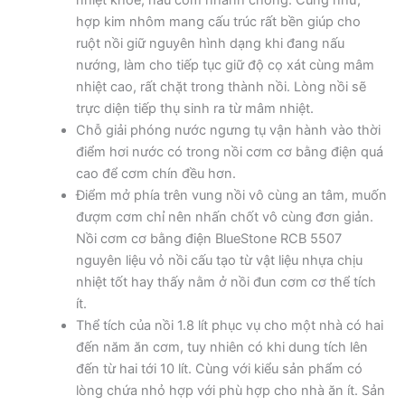
nhiệt khỏe, nấu cơm nhanh chóng. Cũng như,
hợp kim nhôm mang cấu trúc rất bền giúp cho
ruột nồi giữ nguyên hình dạng khi đang nấu
nướng, làm cho tiếp tục giữ độ cọ xát cùng mâm
nhiệt cao, rất chặt trong thành nồi. Lòng nồi sẽ
trực diện tiếp thụ sinh ra từ mâm nhiệt.
Chỗ giải phóng nước ngưng tụ vận hành vào thời
điểm hơi nước có trong nồi cơm cơ bằng điện quá
cao để cơm chín đều hơn.
Điểm mở phía trên vung nồi vô cùng an tâm, muốn
đượm cơm chỉ nên nhấn chốt vô cùng đơn giản.
Nồi cơm cơ bằng điện BlueStone RCB 5507
nguyên liệu vỏ nồi cấu tạo từ vật liệu nhựa chịu
nhiệt tốt hay thấy nằm ở nồi đun cơm cơ thể tích
ít.
Thể tích của nồi 1.8 lít phục vụ cho một nhà có hai
đến năm ăn cơm, tuy nhiên có khi dung tích lên
đến từ hai tới 10 lít. Cùng với kiểu sản phẩm có
lòng chứa nhỏ hợp với phù hợp cho nhà ăn ít. Sản