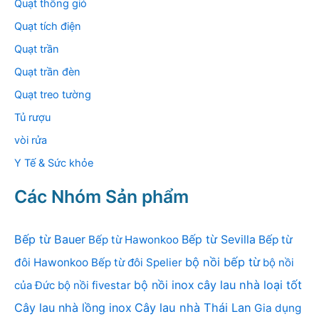
Quạt thông gió
Quạt tích điện
Quạt trần
Quạt trần đèn
Quạt treo tường
Tủ rượu
vòi rửa
Y Tế & Sức khỏe
Các Nhóm Sản phẩm
Bếp từ Bauer
Bếp từ Sevilla
Bếp từ Hawonkoo
Bếp từ
bộ nồi bếp từ
đôi Hawonkoo
Bếp từ đôi Spelier
bộ nồi
bộ nồi inox
cây lau nhà loại tốt
của Đức
bộ nồi fivestar
Cây lau nhà lồng inox
Cây lau nhà Thái Lan
Gia dụng