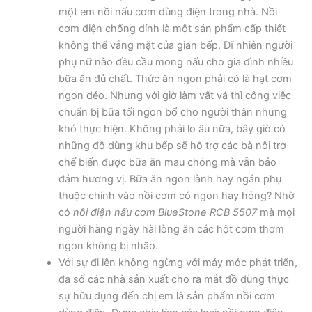
một em nồi nấu cơm dùng điện trong nhà. Nồi
cơm điện chống dính là một sản phẩm cấp thiết
không thể vắng mặt của gian bếp. Dĩ nhiên người
phụ nữ nào đều cầu mong nấu cho gia đình nhiều
bữa ăn đủ chất. Thức ăn ngon phải có là hạt cơm
ngon dẻo. Nhưng với giờ làm vất vả thì công việc
chuẩn bị bữa tối ngon bổ cho người thân nhưng
khó thực hiện. Không phải lo âu nữa, bây giờ có
những đồ dùng khu bếp sẽ hỗ trợ các bà nội trợ
chế biến được bữa ăn mau chóng mà vẫn bảo
đảm hương vị. Bữa ăn ngon lành hay ngán phụ
thuộc chính vào nồi cơm có ngon hay hỏng? Nhờ
có
nồi điện nấu cơm BlueStone RCB 5507
mà mọi
người hàng ngày hài lòng ăn các hột cơm thơm
ngon không bị nhão.
Với sự đi lên không ngừng với máy móc phát triển,
đa số các nhà sản xuất cho ra mắt đồ dùng thực
sự hữu dụng đến chị em là sản phẩm nồi cơm