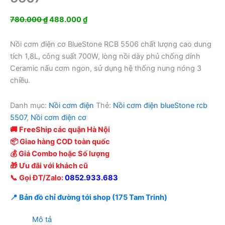
Giá
Giá
780.000
₫
488.000
₫
gốc
hiện
là:
tại
Nồi cơm điện cơ BlueStone RCB 5506 chất lượng cao dung
780.000 ₫.
là:
tích 1,8L, công suất 700W, lòng nồi dày phủ chống dính
488.000 ₫.
Ceramic nấu cơm ngon, sử dụng hệ thống nung nóng 3
chiều.
Danh mục:
Nồi cơm điện
Thẻ:
Nồi cơm điện blueStone rcb
5507
,
Nồi cơm điện cơ
🚚 FreeShip các quận Hà Nội
📦 Giao hàng COD toàn quốc
💰 Giá Combo hoặc Số lượng
🎁 Ưu đãi với khách cũ
📞 Gọi ĐT/Zalo:
0852.933.683
📍 Bản đồ chỉ đường tới shop (175 Tam Trinh)
Mô tả