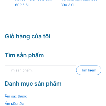
60P 5.6L
30A 3.0L
Giỏ hàng của tôi
Tìm sản phẩm
T
Tìm kiếm
ì
m
k
Danh mục sản phẩm
i
ế
m
Ấm sắc thuốc
:
Ấm siêu tốc