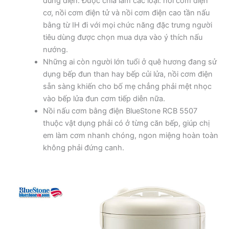
dùng điện. Được chia làm các loại: nồi cơm điện
cơ, nồi cơm điện tử và nồi cơm điện cao tần nấu
bằng từ IH đi với mọi chức năng đặc trưng người
tiêu dùng được chọn mua dựa vào ý thích nấu
nướng.
Những ai còn người lớn tuổi ở quê hương đang sử
dụng bếp đun than hay bếp củi lửa, nồi cơm điện
sẵn sàng khiến cho bố mẹ chẳng phải mệt nhọc
vào bếp lửa đun cơm tiếp diễn nữa.
Nồi nấu cơm bằng điện BlueStone RCB 5507
thuộc vật dụng phải có ở từng căn bếp, giúp chị
em làm cơm nhanh chóng, ngon miệng hoàn toàn
không phải đứng canh.