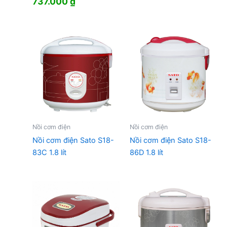
Giá
Giá
737.000
₫
gốc
hiện
là:
tại
798.000 ₫.
là:
737.000 ₫.
Nồi cơm điện
Nồi cơm điện
Nồi cơm điện Sato S18-
Nồi cơm điện Sato S18-
83C 1.8 lít
86D 1.8 lít