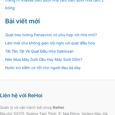
trang trí Klasse
đèn sưởi nhà tắm
đèn sưởi nhà tắm 2
bóng
Bài viết mới
Quạt treo tường Panasonic có phù hợp với nhà nhỏ?
Làm mát cho không gian hội nghị với quạt điều hòa
Tất Tần Tật Về Quạt Điều Hòa Daikiosan
Nên Mua Máy Sưởi Dầu Hay Máy Sưởi Gốm?
Nước ion kiềm có tốt cho người đau dạ dày
Liên hệ với ReHoi
Quản lý và vận hành bởi shop
ReHoi
.
Địa chỉ: Số175, Đường Tam Trinh, P. Mai Động, Hoàng Mai, Hà