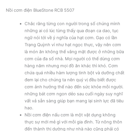
Nồi cơm điện BlueStone RCB 5507
Chắc rằng từng con người trong số chúng mình
những ai có lúc từng thấy qua đoạn ca dao, tục
ngữ nói tới về ý nghĩa của hạt cơm. Gạo có lần
Trạng Quỳnh ví như hạt ngọc thực, vậy nên cơm
là món ăn không thể vắng mặt được ở những bữa
cơm của đa số nhà. Mọi người có thể dùng cơm
hàng năm nhưng mọi đồ ăn khác thì khó. Cơm
chứa quá nhiều hàm lượng tinh bột và dưỡng chất
đem lại cho chúng ta nên quý vị đều biết được
cơm ảnh hưởng thế nào đến sức khỏe mỗi người.
những bát cơm ngon dẻo sau cuối ngày suy nghĩ
vất vả sẵn sàng giúp bạn mang lại sinh lực đã tiêu
hao.
Nồi cơm điện nấu cơm là một vật dụng không
thực sự mới mẻ gì với mỗi gia đình. Từ nông thôn
đến thành thị dường như nhà nào cũng phải có