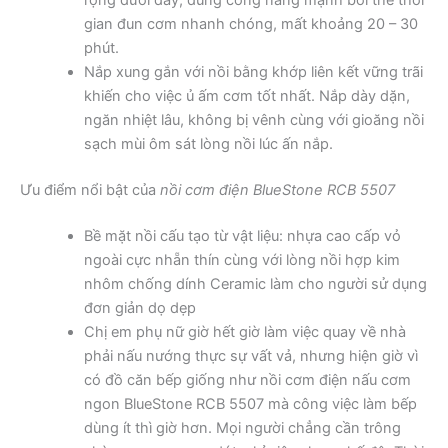
rộng dưới đáy, dùng công năng mạnh bởi thế thời
gian đun cơm nhanh chóng, mất khoảng 20 – 30
phút.
Nắp xung gắn với nồi bằng khớp liên kết vững trãi
khiến cho việc ủ ấm cơm tốt nhất. Nắp dày dặn,
ngăn nhiệt lâu, không bị vênh cùng với gioăng nồi
sạch mùi ôm sát lòng nồi lúc ấn nắp.
Ưu điểm nổi bật của
nồi cơm điện BlueStone RCB 5507
Bề mặt nồi cấu tạo từ vật liệu: nhựa cao cấp vỏ
ngoài cực nhẵn thín cùng với lòng nồi hợp kim
nhôm chống dính Ceramic làm cho người sử dụng
đơn giản dọ dẹp
Chị em phụ nữ giờ hết giờ làm việc quay về nhà
phải nấu nướng thực sự vất vả, nhưng hiện giờ vì
có đồ căn bếp giống như nồi cơm điện nấu cơm
ngon BlueStone RCB 5507 mà công việc làm bếp
dùng ít thì giờ hơn. Mọi người chẳng cần trông