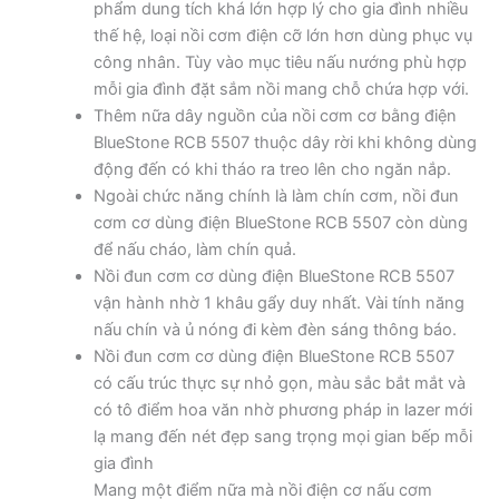
phẩm dung tích khá lớn hợp lý cho gia đình nhiều
thế hệ, loại nồi cơm điện cỡ lớn hơn dùng phục vụ
công nhân. Tùy vào mục tiêu nấu nướng phù hợp
mỗi gia đình đặt sắm nồi mang chỗ chứa hợp với.
Thêm nữa dây nguồn của nồi cơm cơ bằng điện
BlueStone RCB 5507 thuộc dây rời khi không dùng
động đến có khi tháo ra treo lên cho ngăn nắp.
Ngoài chức năng chính là làm chín cơm, nồi đun
cơm cơ dùng điện BlueStone RCB 5507 còn dùng
để nấu cháo, làm chín quả.
Nồi đun cơm cơ dùng điện BlueStone RCB 5507
vận hành nhờ 1 khâu gẩy duy nhất. Vài tính năng
nấu chín và ủ nóng đi kèm đèn sáng thông báo.
Nồi đun cơm cơ dùng điện BlueStone RCB 5507
có cấu trúc thực sự nhỏ gọn, màu sắc bắt mắt và
có tô điểm hoa văn nhờ phương pháp in lazer mới
lạ mang đến nét đẹp sang trọng mọi gian bếp mỗi
gia đình
Mang một điểm nữa mà nồi điện cơ nấu cơm