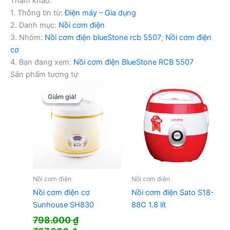
Tham khảo:
1. Thông tin từ:
Điện máy – Gia dụng
2. Danh mục:
Nồi cơm điện
3. Nhóm:
Nồi cơm điện blueStone rcb 5507
;
Nồi cơm điện
cơ
4. Bạn đang xem:
Nồi cơm điện BlueStone RCB 5507
Sản phẩm tương tự
Giảm giá!
Giảm giá!
Nồi cơm điện
Nồi cơm điện
Nồi cơm điện cơ
Nồi cơm điện Sato S18-
Sunhouse SH830
88C 1.8 lít
798.000
₫