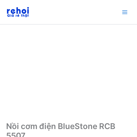
Nhảy
Giảm giá!
tới
nội
dung
Nồi cơm điện BlueStone RCB
5507