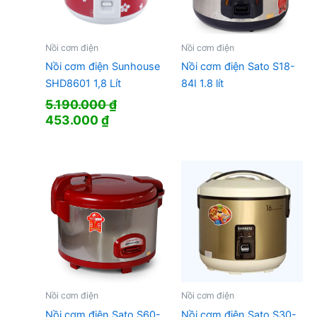
Nồi cơm điện
Nồi cơm điện
Nồi cơm điện Sunhouse
Nồi cơm điện Sato S18-
SHD8601 1,8 Lít
84I 1.8 lít
5.190.000
₫
Giá
Giá
453.000
₫
gốc
hiện
là:
tại
5.190.000 ₫.
là:
453.000 ₫.
Nồi cơm điện
Nồi cơm điện
Nồi cơm điện Sato S60-
Nồi cơm điện Sato S30-