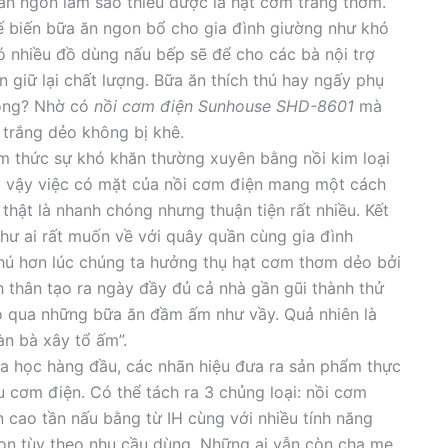
 ngon làm sao thiếu được là hạt cơm trắng thơm.
hế biến bữa ăn ngon bổ cho gia đình giường như khó
ó nhiều đồ dùng nấu bếp sẽ để cho các bà nội trợ
giữ lại chất lượng. Bữa ăn thích thú hay ngấy phụ
ỏng? Nhờ có
nồi cơm điện Sunhouse SHD-8601
mà
 trắng dẻo không bị khê.
ơm thức sự khó khăn thường xuyên bằng nồi kim loại
o vậy việc có mặt của nồi cơm điện mang một cách
hật là nhanh chóng nhưng thuận tiện rất nhiều. Kết
hư ai rất muốn về với quây quần cùng gia đình
ú hơn lúc chúng ta hưởng thụ hạt cơm thơm dẻo bởi
 thân tạo ra ngày đầy đủ cả nhà gần gũi thành thử
bó qua những bữa ăn đầm ấm như vầy. Quả nhiên là
àn bà xây tổ ấm”.
oa học hàng đầu, các nhãn hiệu đưa ra sản phẩm thực
u cơm điện. Có thể tách ra 3 chủng loại: nồi cơm
n cao tần nấu bằng từ IH cùng với nhiều tính năng
họn tùy theo nhu cầu dùng. Những ai vẫn còn cha mẹ