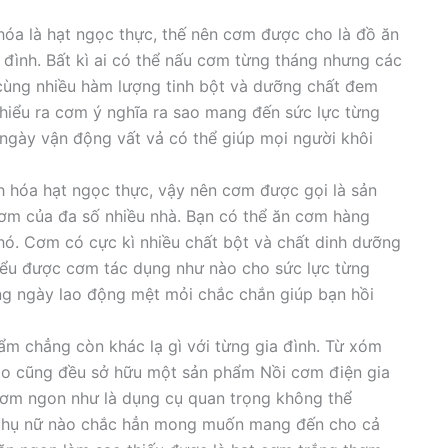
óa là hạt ngọc thực, thế nên cơm được cho là đồ ăn
 đình. Bất kì ai có thể nấu cơm từng tháng nhưng các
ùng nhiều hàm lượng tinh bột và dưỡng chất đem
 hiểu ra cơm ý nghĩa ra sao mang đến sức lực từng
ngày vận động vất vả có thể giúp mọi người khôi
 hóa hạt ngọc thực, vậy nên cơm được gọi là sản
ơm của đa số nhiều nhà. Bạn có thể ăn cơm hàng
hó. Cơm có cực kì nhiều chất bột và chất dinh dưỡng
iểu được cơm tác dụng như nào cho sức lực từng
ng ngày lao động mệt mỏi chắc chắn giúp bạn hồi
m chẳng còn khác lạ gì với từng gia đình. Từ xóm
nào cũng đều sở hữu một sản phẩm Nồi cơm điện gia
cơm ngon như là dụng cụ quan trọng không thể
 phụ nữ nào chắc hẳn mong muốn mang đến cho cả