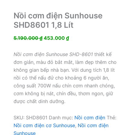
Nồi cơm điện Sunhouse
SHD8601 1,8 Lít
Giá
Giá
5.190.000
₫
453.000
₫
gốc
hiện
là:
tại
Nồi cơm điện Sunhouse SHD-8601
thiết kế
5.190.000 ₫.
là:
đơn giản, màu đỏ bắt mắt, làm đẹp thêm cho
453.000 ₫.
không gian bếp nhà bạn. Với dung tích 1,8 lít
nồi có thể nấu đử cho khoảng 6 người ăn,
công suất 700W nấu chín cơm nhanh chóng,
cơm không bị nát, chín đều, thơm ngon, giữ
được chất dinh dưỡng.
SKU:
SHD8601
Danh mục:
Nồi cơm điện
Thẻ:
Nồi cơm điện cơ Sunhouse
,
Nồi cơm điện
Sunhouse