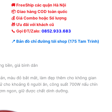
🚚 FreeShip các quận Hà Nội
📦 Giao hàng COD toàn quốc
💰 Giá Combo hoặc Số lượng
🎁 Ưu đãi với khách cũ
📞 Gọi ĐT/Zalo:
0852.933.683
📍 Bản đồ chỉ đường tới shop (175 Tam Trinh)
g bền, giá bình dân
iản, màu đỏ bắt mắt, làm đẹp thêm cho không gian
u đử cho khoảng 6 người ăn, công suất 700W nấu chín
hơm ngon, giữ được chất dinh dưỡng.