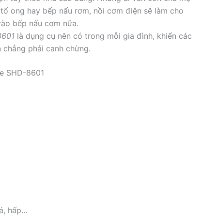
 tổ ong hay bếp nấu rơm, nồi cơm điện sẽ làm cho
vào bếp nấu cơm nữa.
8601
là dụng cụ nên có trong mỗi gia đình, khiến các
 chẳng phải canh chừng.
se SHD-8601
uả, hấp…