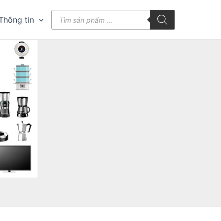
Tìm
Thông tin
kiếm
sản
phẩm