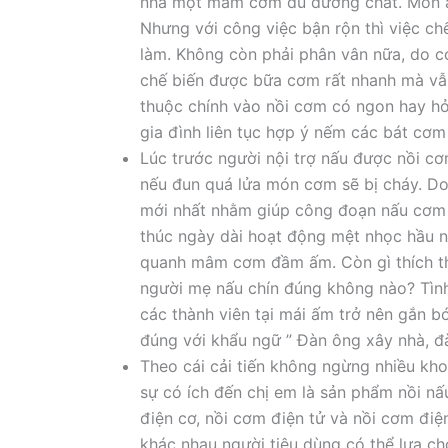
nhà một mâm cơm đủ dưỡng chất. Món ăn
Nhưng với công việc bận rộn thì việc c
làm. Không còn phải phân vân nữa, do c
chế biến được bữa cơm rất nhanh mà vẫn 
thuộc chính vào nồi cơm có ngon hay h
gia đình liên tục hợp ý nếm các bát cơm
Lúc trước người nội trợ nấu được nồi c
nếu đun quá lửa món cơm sẽ bị cháy. D
mới nhất nhằm giúp công đoạn nấu cơm t
thúc ngày dài hoạt động mệt nhọc hầu n
quanh mâm cơm đầm ấm. Còn gì thích th
người mẹ nấu chín đúng không nào? Tình
các thành viên tại mái ấm trở nên gắn 
đúng với khẩu ngữ ” Đàn ông xây nhà, đ
Theo cái cải tiến không ngừng nhiều kh
sự có ích đến chị em là sản phẩm nồi nấ
điện cơ, nồi cơm điện tử và nồi cơm điệ
khác nhau người tiêu dùng có thể lựa c