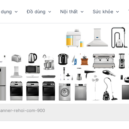
 dụng
Đồ dùng
Nội thất
Sức khỏe
banner-rehoi-com-900