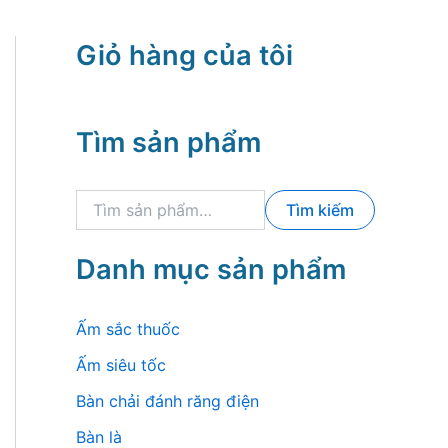
Giỏ hàng của tôi
Tìm sản phẩm
T
Tìm kiếm
ì
m
k
Danh mục sản phẩm
i
ế
m
Ấm sắc thuốc
:
Ấm siêu tốc
Bàn chải đánh răng điện
Bàn là