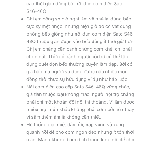
cao thời gian dùng bởi nồi đun cơm điện Sato
S46-46Q
Chị em công sở giờ nghỉ làm về nhà lại đứng bếp
cực kỳ mệt nhọc, nhưng hiện giờ do có vật dụng
phòng bếp giống như nồi đun cơm điện Sato S46-
46Q thuộc gian đoạn vào bếp dùng ít thời giờ hơn.
Chị em chẳng cần canh chừng cơm khê, chỉ phải
chọn nút. Thời giờ rảnh người nội trợ có thể tận
dụng quét dọn bếp thường xuyên làm đẹp. Bởi có
giá hấp mà người sử dụng được nấu nhiều món
đồng thời thực sự hữu dụng ví dụ như hấp luộc
Nồi cơm điện cao cấp Sato S46-46Q vững chắc,
giá tiền thuộc loại không mắc, người nội trợ chẳng
phải chi một khoản đổi nồi thi thoảng. Vì làm được
nhiều mọi món khác không phải cơm bởi nên thay
vì sắm thêm ấm là không cần thiết.
Hệ thống gia nhiệt đáy nồi, nắp vung và xung
quanh nồi để cho cơm ngon dẻo nhưng ít tốn thời
gian. Màng không bám dính trong lòng nồi để cho