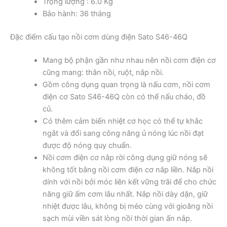
Trọng lượng : 6.0 Kg
Bảo hành: 36 tháng
Đặc điểm cấu tạo nồi cơm dùng điện Sato S46-46Q
Mang bộ phận gần như nhau nên nồi cơm điện cơ
cũng mang: thân nồi, ruột, nắp nồi.
Gồm công dụng quan trọng là nấu cơm, nồi cơm
điện cơ Sato S46-46Q còn có thể nấu cháo, đồ
củ.
Có thêm cảm biến nhiệt cơ học có thể tự khắc
ngắt và đổi sang công năng ủ nóng lúc nồi đạt
được độ nóng quy chuẩn.
Nồi cơm điện cơ nắp rời công dụng giữ nóng sẽ
không tốt bằng nồi cơm điện cơ nắp liền. Nắp nồi
dính với nồi bởi móc liên kết vững trãi để cho chức
năng giữ ấm cơm lâu nhất. Nắp nồi dày dặn, giữ
nhiệt được lâu, không bị méo cùng với gioăng nồi
sạch mùi viền sát lòng nồi thời gian ấn nắp.