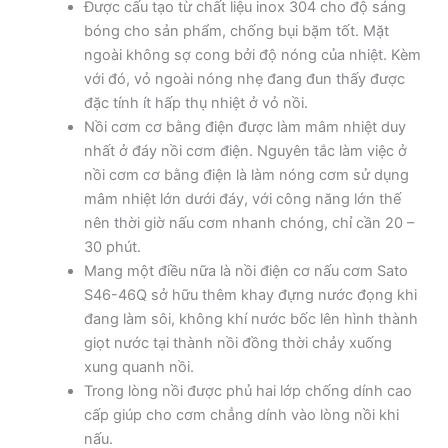
Được cấu tạo từ chất liệu inox 304 cho độ sáng
bóng cho sản phẩm, chống bụi bặm tốt. Mặt
ngoài không sợ cong bởi độ nóng của nhiệt. Kèm
với đó, vỏ ngoài nóng nhẹ đang đun thấy được
đặc tính ít hấp thụ nhiệt ở vỏ nồi.
Nồi cơm cơ bằng điện được làm mâm nhiệt duy
nhất ở đáy nồi cơm điện. Nguyên tắc làm việc ở
nồi cơm cơ bằng điện là làm nóng cơm sử dụng
mâm nhiệt lớn dưới đáy, với công năng lớn thế
nên thời giờ nấu cơm nhanh chóng, chỉ cần 20 –
30 phút.
Mang một điều nữa là nồi điện cơ nấu cơm Sato
S46-46Q sở hữu thêm khay đựng nước đọng khi
đang làm sôi, không khí nước bốc lên hình thành
giọt nước tại thành nồi đồng thời chảy xuống
xung quanh nồi.
Trong lòng nồi được phủ hai lớp chống dính cao
cấp giúp cho cơm chẳng dính vào lòng nồi khi
nấu.