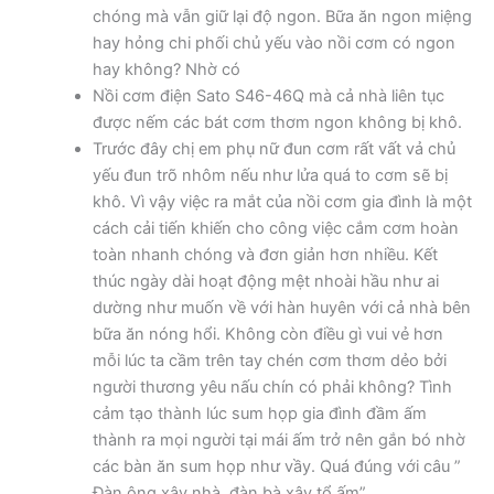
chóng mà vẫn giữ lại độ ngon. Bữa ăn ngon miệng
hay hỏng chi phối chủ yếu vào nồi cơm có ngon
hay không? Nhờ có
Nồi cơm điện Sato S46-46Q mà cả nhà liên tục
được nếm các bát cơm thơm ngon không bị khô.
Trước đây chị em phụ nữ đun cơm rất vất vả chủ
yếu đun trõ nhôm nếu như lửa quá to cơm sẽ bị
khô. Vì vậy việc ra mắt của nồi cơm gia đình là một
cách cải tiến khiến cho công việc cắm cơm hoàn
toàn nhanh chóng và đơn giản hơn nhiều. Kết
thúc ngày dài hoạt động mệt nhoài hầu như ai
dường như muốn về với hàn huyên với cả nhà bên
bữa ăn nóng hổi. Không còn điều gì vui vẻ hơn
mỗi lúc ta cầm trên tay chén cơm thơm dẻo bởi
người thương yêu nấu chín có phải không? Tình
cảm tạo thành lúc sum họp gia đình đầm ấm
thành ra mọi người tại mái ấm trở nên gắn bó nhờ
các bàn ăn sum họp như vầy. Quá đúng với câu ”
Đàn ông xây nhà, đàn bà xây tổ ấm”.