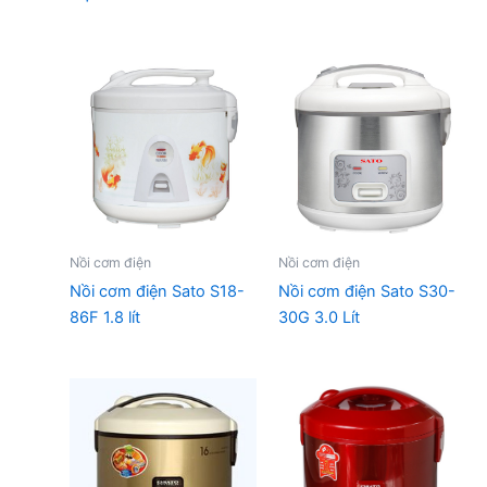
gốc
hiện
là:
tại
780.000 ₫.
là:
488.000 ₫.
Nồi cơm điện
Nồi cơm điện
Nồi cơm điện Sato S18-
Nồi cơm điện Sato S30-
86F 1.8 lít
30G 3.0 Lít