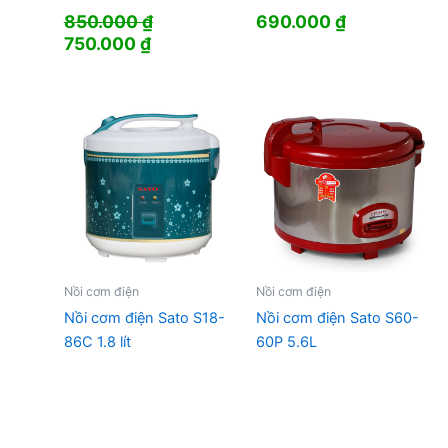
850.000
₫
690.000
₫
Giá
Giá
750.000
₫
gốc
hiện
là:
tại
850.000 ₫.
là:
750.000 ₫.
Nồi cơm điện
Nồi cơm điện
Nồi cơm điện Sato S18-
Nồi cơm điện Sato S60-
86C 1.8 lít
60P 5.6L