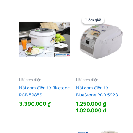
gốc
hiện
là:
tại
5.190.000 ₫.
là:
453.000 ₫.
Giảm giá!
Giảm giá!
Nồi cơm điện
Nồi cơm điện
Nồi cơm điện tử Bluetone
Nồi cơm điện tử
RCB 5985S
BlueStone RCB 5923
3.390.000
₫
1.250.000
₫
Giá
Giá
1.020.000
₫
gốc
hiện
là:
tại
1.250.000 ₫.
là: