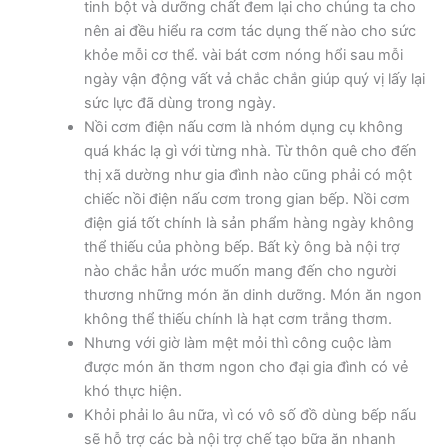
tinh bột và dưỡng chất đem lại cho chúng ta cho
nên ai đều hiểu ra cơm tác dụng thế nào cho sức
khỏe mỗi cơ thể. vài bát cơm nóng hổi sau mỗi
ngày vận động vất vả chắc chắn giúp quý vị lấy lại
sức lực đã dùng trong ngày.
Nồi cơm điện nấu cơm là nhóm dụng cụ không
quá khác lạ gì với từng nhà. Từ thôn quê cho đến
thị xã dường như gia đình nào cũng phải có một
chiếc nồi điện nấu cơm trong gian bếp. Nồi cơm
điện giá tốt chính là sản phẩm hàng ngày không
thể thiếu của phòng bếp. Bất kỳ ông bà nội trợ
nào chắc hẳn ước muốn mang đến cho người
thương những món ăn dinh dưỡng. Món ăn ngon
không thể thiếu chính là hạt cơm trắng thơm.
Nhưng với giờ làm mệt mỏi thì công cuộc làm
được món ăn thơm ngon cho đại gia đình có vẻ
khó thực hiện.
Khỏi phải lo âu nữa, vì có vô số đồ dùng bếp nấu
sẽ hỗ trợ các bà nội trợ chế tạo bữa ăn nhanh