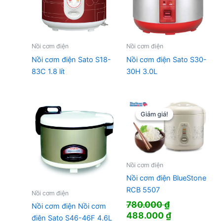
Nồi cơm điện
Nồi cơm điện
Nồi cơm điện Sato S18-
Nồi cơm điện Sato S30-
83C 1.8 lít
30H 3.0L
Giảm giá!
Giảm giá!
Nồi cơm điện
Nồi cơm điện BlueStone
RCB 5507
Nồi cơm điện
780.000
₫
Nồi cơm điện Nồi cơm
Giá
Giá
488.000
₫
điện Sato S46-46F 4.6L