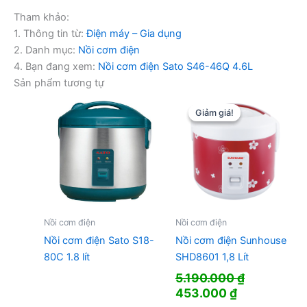
Tham khảo:
1. Thông tin từ:
Điện máy – Gia dụng
2. Danh mục:
Nồi cơm điện
4. Bạn đang xem:
Nồi cơm điện Sato S46-46Q 4.6L
Sản phẩm tương tự
Giảm giá!
Giảm giá!
Nồi cơm điện
Nồi cơm điện
Nồi cơm điện Sato S18-
Nồi cơm điện Sunhouse
80C 1.8 lít
SHD8601 1,8 Lít
5.190.000
₫
Giá
Giá
453.000
₫