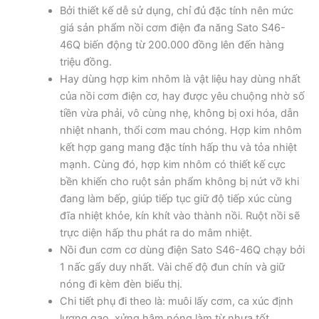
Bởi thiết kế dễ sử dụng, chỉ đủ đặc tính nên mức
giá sản phẩm nồi cơm điện đa năng Sato S46-
46Q biến động từ 200.000 đồng lên đến hàng
triệu đồng.
Hay dùng hợp kim nhôm là vật liệu hay dùng nhất
của nồi cơm điện cơ, hay được yêu chuộng nhờ số
tiền vừa phải, vô cùng nhẹ, không bị oxi hóa, dẫn
nhiệt nhanh, thổi cơm mau chóng. Hợp kim nhôm
kết hợp gang mang đặc tính hấp thu và tỏa nhiệt
mạnh. Cùng đó, hợp kim nhôm có thiết kế cực
bền khiến cho ruột sản phẩm không bị nứt vỡ khi
đang làm bếp, giúp tiếp tục giữ độ tiếp xúc cùng
đĩa nhiệt khỏe, kín khít vào thành nồi. Ruột nồi sẽ
trực diện hấp thu phát ra do mâm nhiệt.
Nồi đun cơm cơ dùng điện Sato S46-46Q chạy bởi
1 nấc gẩy duy nhất. Vài chế độ đun chín và giữ
nóng đi kèm đèn biểu thị.
Chi tiết phụ đi theo là: muôi lấy cơm, ca xúc định
lượng gạo, xửng hâm nóng làm từ nhựa tốt.