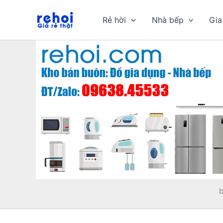
Nhảy
tới
Rẻ hời
Nhà bếp
Gia
nội
dung