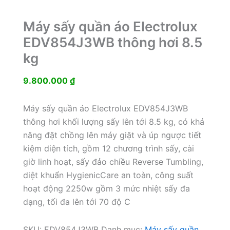
Máy sấy quần áo Electrolux
EDV854J3WB thông hơi 8.5
kg
9.800.000
₫
Máy sấy quần áo Electrolux EDV854J3WB
thông hơi khối lượng sấy lên tới 8.5 kg, có khả
năng đặt chồng lên máy giặt và úp ngược tiết
kiệm diện tích, gồm 12 chương trình sấy, cài
giờ linh hoạt, sấy đảo chiều Reverse Tumbling,
diệt khuẩn HygienicCare an toàn, công suất
hoạt động 2250w gồm 3 mức nhiệt sấy đa
dạng, tối đa lên tới 70 độ C
SKU:
EDV854J3WB
Danh mục:
Máy sấy quần