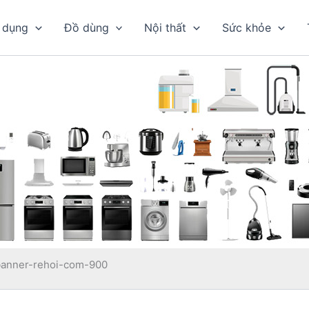
 dụng
Đồ dùng
Nội thất
Sức khỏe
banner-rehoi-com-900