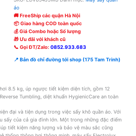
áo
🚚 FreeShip các quận Hà Nội
📦 Giao hàng COD toàn quốc
💰 Giá Combo hoặc Số lượng
🎁 Ưu đãi với khách cũ
📞 Gọi ĐT/Zalo:
0852.933.683
📍 Bản đồ chỉ đường tới shop (175 Tam Trinh)
i 8.5 kg, úp ngược tiết kiệm diện tích, gồm 12
u Reverse Tumbling, diệt khuẩn HygienicCare an toàn
ện đại và tiện dụng trong việc sấy khô quần áo. Với
ầu sấy của cả gia đình lớn. Một trong những đặc điểm
giúp tiết kiệm năng lượng và bảo vệ màu sắc cũng
ệ thống thông hơi thông minh, máy sấy Electrolux