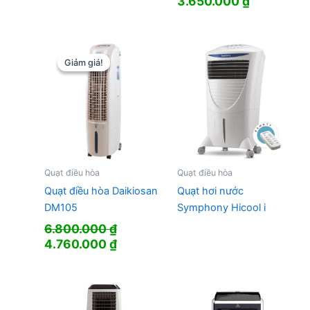
Giá
Giá
3.650.000
₫
gốc
hiện
là:
tại
4.800.000 ₫.
là:
3.650.000
Giảm giá!
Giảm giá!
Quạt điều hòa
Quạt điều hòa
Quạt điều hòa Daikiosan
Quạt hơi nước
DM105
Symphony Hicool i
6.800.000
₫
Giá
Giá
4.760.000
₫
gốc
hiện
là:
tại
6.800.000 ₫.
là:
4.760.000 ₫.