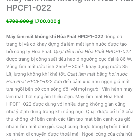
HPCF1-022
Giá
Giá
1.790.000
₫
1.700.000
₫
gốc
hiện
là:
tại
Máy làm mát không khí Hòa Phát HPCF1-022
dòng cơ
1.790.000 ₫.
là:
trang bị và có khay đựng đá làm mát lạnh nước được tạo
1.700.000 ₫.
bởi công ty Hòa Phát.
Quạt điều hòa Hòa Phát HPCF1-022
được trang bị công suất tiêu hao ở ngưỡng cực đại là 86 W.
Vùng làm mát ước tính 25m² – 30m², khay đựng nước 35
Lít, lượng không khí khá tốt.
Quạt làm mát bằng hơi nước
Hòa Phát HPCF1-022
đưa đến cảm xúc như ngọn gió mát
tựa ngồi bên bờ con sông đối với mọi người. Vận hành máy
làm mát thật sự giảm thiểu điện. Máy làm mát Hòa Phát
HPCF1-022 được dùng với nhiều dạng không gian cũng
như ý định dùng trong khi nóng nực. Quạt được bố trí 3 cửa
thu không khí bên cạnh các tấm tạo mát bên cạnh cửa gió
nhằm làm mát cho gió. Quạt cũng được trang bị bốn bánh
xe nhằm di chuyển được thoải mái. Ngoài cùng của cửa hút