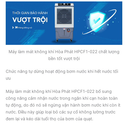
Máy làm mát không khí Hòa Phát HPCF1-022 chất lượng
bền tốt vượt trội
Chức năng tự dừng hoạt động bơm nước khi hết nước tối
ưu
Máy làm mát không khí Hòa Phát HPCF1-022 bổ sung
công năng cảm nhận nước trong ngăn khi cạn hoàn toàn
tự động, do đó nó sẽ ngừng vận hành bơm nước khi còn ít
nước. Điều này giúp loại bỏ các sự cố không lường trước
đem lại và kéo dài tuổi thọ của bơm của quạt.