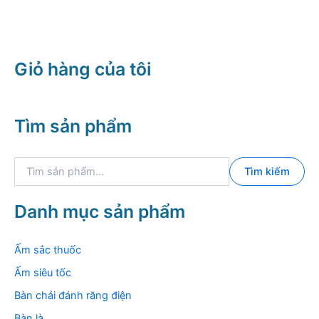
là:
tại
4.800.000 ₫.
là:
3.900.000 ₫.
Giỏ hàng của tôi
Tìm sản phẩm
T
Tìm kiếm
ì
m
k
Danh mục sản phẩm
i
ế
m
Ấm sắc thuốc
:
Ấm siêu tốc
Bàn chải đánh răng điện
Bàn là