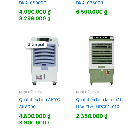
DKA-03500B
DKA-05000G
6.500.000
₫
4.990.000
₫
Giá
Giá
3.299.000
₫
gốc
hiện
là:
tại
4.990.000 ₫.
là:
3.299.000 ₫.
Giảm giá!
Giảm giá!
Quạt điều hòa
Quạt điều hòa
Quạt điều hòa AKYO
Quạt điều hòa làm mát
AK8000
Hòa Phát HPCF1-010
4.800.000
₫
2.380.000
₫
Giá
Giá
3.900.000
₫
gốc
hiện