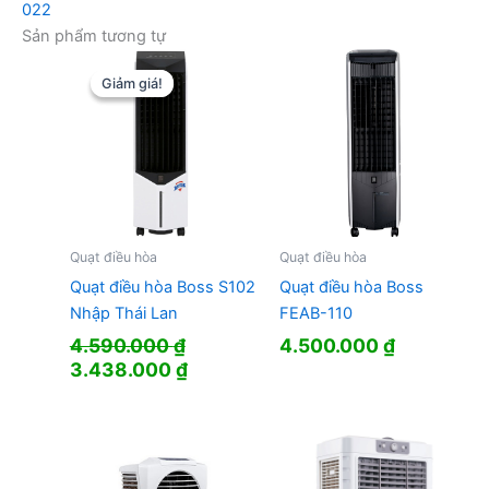
022
Sản phẩm tương tự
Giảm giá!
Giảm giá!
Quạt điều hòa
Quạt điều hòa
Quạt điều hòa Boss S102
Quạt điều hòa Boss
Nhập Thái Lan
FEAB-110
4.590.000
₫
4.500.000
₫
Giá
Giá
3.438.000
₫
gốc
hiện
là:
tại
4.590.000 ₫.
là:
3.438.000 ₫.