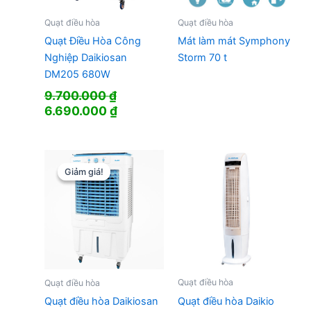
Quạt điều hòa
Quạt điều hòa
Quạt Điều Hòa Công
Mát làm mát Symphony
Nghiệp Daikiosan
Storm 70 t
DM205 680W
9.700.000
₫
Giá
Giá
6.690.000
₫
gốc
hiện
là:
tại
9.700.000 ₫.
là:
6.690.000 ₫.
Giảm giá!
Giảm giá!
Quạt điều hòa
Quạt điều hòa
Quạt điều hòa Daikio
Quạt điều hòa Daikiosan