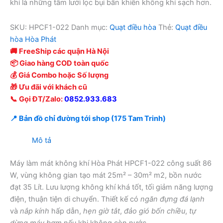
khí là những tấm lưới lọc bụi bẩn khiến không khí sạch hơn.
SKU:
HPCF1-022
Danh mục:
Quạt điều hòa
Thẻ:
Quạt điều
hòa Hòa Phát
🚚 FreeShip các quận Hà Nội
📦 Giao hàng COD toàn quốc
💰 Giá Combo hoặc Số lượng
🎁 Ưu đãi với khách cũ
📞 Gọi ĐT/Zalo:
0852.933.683
📍 Bản đồ chỉ đường tới shop (175 Tam Trinh)
Mô tả
Máy làm mát không khí Hòa Phát HPCF1-022 công suất 86
W, vùng không gian tạo mát 25m² – 30m² m2, bồn nước
đạt 35 Lít. Lưu lượng không khí khá tốt, tối giảm năng lượng
điện, thuận tiện di chuyển. Thiết kế có
ngăn đựng đá lạnh
và
nắp kính
hấp dẫn,
hẹn giờ tắt
,
đảo gió bốn chiều
,
tự
dừng máy bơm
nếu khi không còn nước