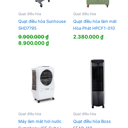
Quạt điều hòa
Quạt điều hòa
Quạt điều hòa Sunhouse
Quạt điều hòa làm mát
SHD7795
Hòa Phát HPCF1-010
9.900.000
₫
2.380.000
₫
Giá
Giá
8.900.000
₫
gốc
hiện
là:
tại
9.900.000 ₫.
là:
8.900.000 ₫.
Quạt điều hòa
Quạt điều hòa
Máy làm mát hơi nước
Quạt điều hòa Boss