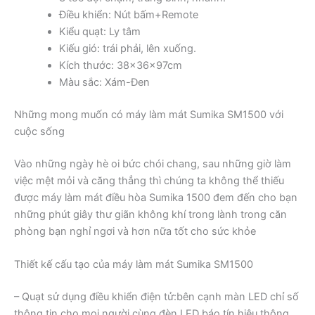
Điều khiển: Nút bấm+Remote
Kiểu quạt: Ly tâm
Kiếu gió: trái phải, lên xuống.
Kích thước: 38x36x97cm
Màu sắc: Xám-Đen
Những mong muốn có máy làm mát Sumika SM1500 với
cuộc sống
Vào những ngày hè oi bức chói chang, sau những giờ làm
việc mệt mỏi và căng thẳng thì chúng ta không thể thiếu
được máy làm mát điều hòa Sumika 1500 đem đến cho bạn
những phút giây thư giãn không khí trong lành trong căn
phòng bạn nghỉ ngơi và hơn nữa tốt cho sức khỏe
Thiết kế cấu tạo của máy làm mát Sumika SM1500
– Quạt sử dụng điều khiển điện tử:bên cạnh màn LED chỉ số
thông tin cho mọi người cùng đèn LED báo tín hiệu thông