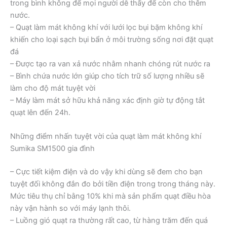
trong bình không để mọi người dễ thấy để còn cho thêm
nước.
– Quạt làm mát không khí với lưới lọc bụi bặm không khí
khiến cho loại sạch bụi bẩn ở môi trường sống nơi đặt quạt
đá
– Được tạo ra van xả nước nhằm nhanh chóng rút nước ra
– Bình chứa nước lớn giúp cho tích trữ số lượng nhiều sẽ
làm cho độ mát tuyệt vời
– Máy làm mát sở hữu khả năng xác định giờ tự động tắt
quạt lên đến 24h.
Những điểm nhấn tuyệt vời của quạt làm mát không khí
Sumika SM1500 gia đình
– Cực tiết kiệm điện và do vậy khi dùng sẽ đem cho bạn
tuyệt đối không đắn đo bởi tiền điện trong trong tháng này.
Mức tiêu thụ chỉ bằng 10% khi mà sản phẩm quạt điều hòa
này vận hành so với máy lạnh thôi.
– Luồng gió quạt ra thường rất cao, từ hàng trăm đến quá