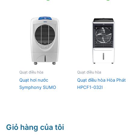
gốc
hiện
gốc
hiện
là:
tại
là:
tại
1.890.000 ₫.
là:
4.590.000 ₫.
là:
1.700.000 ₫.
3.438.000
Quạt điều hòa
Quạt điều hòa
Quạt hơi nước
Quạt điều hòa Hòa Phát
Symphony SUMO
HPCF1-032I
Giỏ hàng của tôi