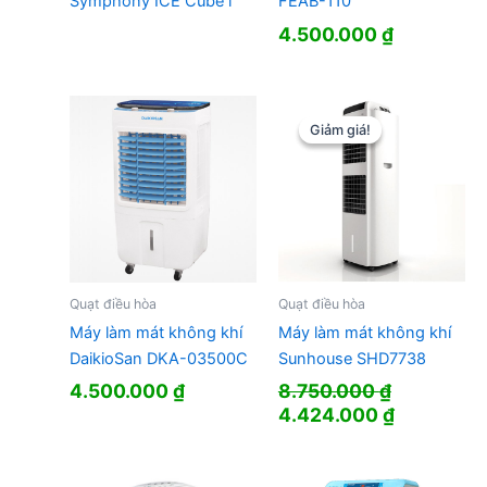
Symphony ICE Cube i
FEAB-110
4.500.000
₫
Giảm giá!
Giảm giá!
Quạt điều hòa
Quạt điều hòa
Máy làm mát không khí
Máy làm mát không khí
DaikioSan DKA-03500C
Sunhouse SHD7738
4.500.000
₫
8.750.000
₫
Giá
Giá
4.424.000
₫
gốc
hiện
là:
tại
8.750.000 ₫.
là: