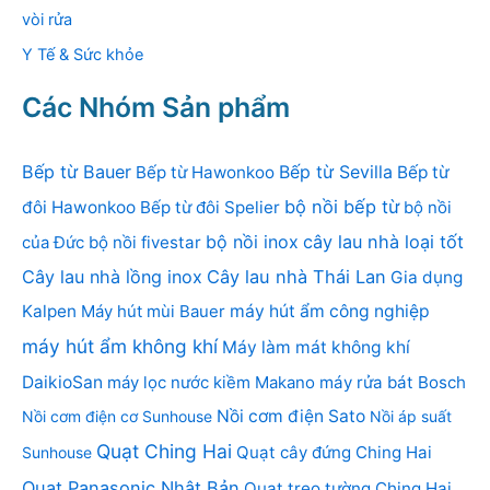
vòi rửa
Y Tế & Sức khỏe
Các Nhóm Sản phẩm
Bếp từ Bauer
Bếp từ Sevilla
Bếp từ Hawonkoo
Bếp từ
bộ nồi bếp từ
đôi Hawonkoo
Bếp từ đôi Spelier
bộ nồi
bộ nồi inox
cây lau nhà loại tốt
của Đức
bộ nồi fivestar
Cây lau nhà lồng inox
Cây lau nhà Thái Lan
Gia dụng
Kalpen
Máy hút mùi Bauer
máy hút ẩm công nghiệp
máy hút ẩm không khí
Máy làm mát không khí
DaikioSan
máy lọc nước kiềm Makano
máy rửa bát Bosch
Nồi cơm điện Sato
Nồi cơm điện cơ Sunhouse
Nồi áp suất
Quạt Ching Hai
Quạt cây đứng Ching Hai
Sunhouse
Quạt Panasonic Nhật Bản
Quạt treo tường Ching Hai