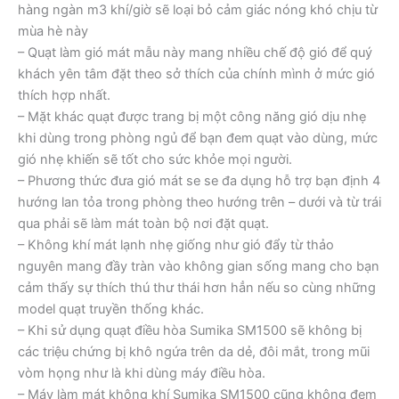
hàng ngàn m3 khí/giờ sẽ loại bỏ cảm giác nóng khó chịu từ
mùa hè này
– Quạt làm gió mát mẫu này mang nhiều chế độ gió để quý
khách yên tâm đặt theo sở thích của chính mình ở mức gió
thích hợp nhất.
– Mặt khác quạt được trang bị một công năng gió dịu nhẹ
khi dùng trong phòng ngủ để bạn đem quạt vào dùng, mức
gió nhẹ khiến sẽ tốt cho sức khỏe mọi người.
– Phương thức đưa gió mát se se đa dụng hỗ trợ bạn định 4
hướng lan tỏa trong phòng theo hướng trên – dưới và từ trái
qua phải sẽ làm mát toàn bộ nơi đặt quạt.
– Không khí mát lạnh nhẹ giống như gió đẩy từ thảo
nguyên mang đầy tràn vào không gian sống mang cho bạn
cảm thấy sự thích thú thư thái hơn hẳn nếu so cùng những
model quạt truyền thống khác.
– Khi sử dụng quạt điều hòa Sumika SM1500 sẽ không bị
các triệu chứng bị khô ngứa trên da dẻ, đôi mắt, trong mũi
vòm họng như là khi dùng máy điều hòa.
– Máy làm mát không khí Sumika SM1500 cũng không đem