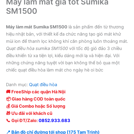
Máy làm mát giá tốt Sumika
SM1500
Máy làm mát Sumika SM1500
là sản phẩm đến từ thương
hiệu nhật bản, với thiết kế đa chức năng tạo gió mát khử
mùi ion để thanh lọc không khí căn phòng luôn thoáng mát.
Quạt điều hòa sumika SM1500
với tốc độ gió đảo 3 chiều
điều khiển từ xa tiện lợi, kiểu dáng mới lạ và hiện đại. Với
những chứng năng tuyệt vời bạn không thể bỏ qua một
chiếc quạt điều hòa làm mát cho ngày hè oi bức
Danh mục:
Quạt điều hòa
🚚 FreeShip các quận Hà Nội
📦 Giao hàng COD toàn quốc
💰 Giá Combo hoặc Số lượng
🎁 Ưu đãi với khách cũ
📞 Gọi ĐT/Zalo:
0852.933.683
📍 Bản đồ chỉ đường tới shop (175 Tam Trinh)