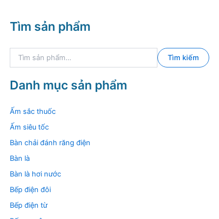
Tìm sản phẩm
T
Tìm kiếm
ì
m
k
Danh mục sản phẩm
i
ế
m
Ấm sắc thuốc
:
Ấm siêu tốc
Bàn chải đánh răng điện
Bàn là
Bàn là hơi nước
Bếp điện đôi
Bếp điện từ