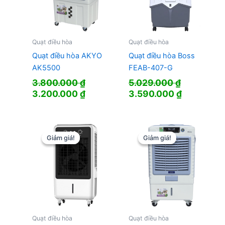
Quạt điều hòa
Quạt điều hòa
Quạt điều hòa AKYO
Quạt điều hòa Boss
AK5500
FEAB-407-G
3.800.000
₫
5.029.000
₫
Giá
Giá
Giá
Giá
3.200.000
₫
3.590.000
₫
gốc
hiện
gốc
hiện
là:
tại
là:
tại
3.800.000 ₫.
là:
5.029.000 ₫.
là:
3.200.000 ₫.
3.590.000
Giảm giá!
Giảm giá!
Giảm giá!
Giảm giá!
Quạt điều hòa
Quạt điều hòa