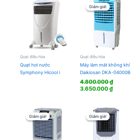
4.424.000
Giảm giá!
Giảm giá!
Quạt điều hòa
Quạt điều hòa
Quạt hơi nước
Máy làm mát không khí
Symphony Hicool i
Daikiosan DKA-04000B
4.800.000
₫
Giá
Giá
3.650.000
₫
gốc
hiện
là:
tại
4.800.000 ₫.
là:
3.650.000
Giảm giá!
Giảm giá!
Giảm giá!
Giảm giá!