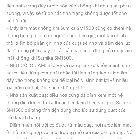
đến hơi sương đầy nước hòa vào không khí như quạt phun
sương, vì vậy sẽ từ bỏ các tình trạng không được tốt cho
hệ hô hấp.
– Máy làm mát không khí Sumika SM1500 cũng có thêm hệ
thống hẹn giờ tắt cho người dùng hẹn giờ, một khi chỉnh
thời điểm bộ phận ghi nhớ của quạt sẽ nhớ và đếm đến lúc
đã định bộ phận này sẽ tắt hẳn các hoạt động của máy làm
mát không khí Sumika SM1500.
– NẾU CÓ ION ÂM: Bảo vệ và nâng cao sự khỏe mạnh cho
người tiêu dùng còn phải nhắc tới tính năng tạo ra ion âm
đẩy vào trong không khí để loại bỏ vi sinh bất lợi và nhiều
loại nấm có hại, làm sạch không khí
– Nhà sản xuất quạt điều hòa cũng đã đính kèm một hệ
thống điều khiển từ xa thuận tiện kèm theo với quạt Sumika
SM1500 để tăng tính tiện dụng cho lúc sử dụng quạt của
các khách hàng.
– Điểm nhấn nổi trội có được từ mẫu quạt hơi nước làm mát
ở chỗ tương hợp với môi trường mở cửa của căn phòng. Nó