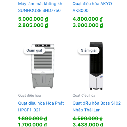
Máy làm mát không khí
Quạt điều hòa AKYO
SUNHOUSE SHD7750
AK8000
5.000.000
₫
4.800.000
₫
Giá
Giá
Giá
Giá
2.805.000
₫
3.900.000
₫
gốc
hiện
gốc
hiện
là:
tại
là:
tại
5.000.000 ₫.
là:
4.800.000 ₫.
là:
2.805.000 ₫.
3.900.000
Giảm giá!
Giảm giá!
Giảm giá!
Giảm giá!
Quạt điều hòa
Quạt điều hòa
Quạt điều hòa Hòa Phát
Quạt điều hòa Boss S102
HPCF1-021
Nhập Thái Lan
1.890.000
₫
4.590.000
₫
Giá
Giá
Giá
Giá
1.700.000
₫
3.438.000
₫