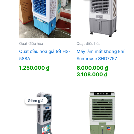
Quạt điều hòa
Quạt điều hòa
Quạt điều hòa giá tốt HS-
Máy làm mát không khí
588A
Sunhouse SHD7757
1.250.000
₫
6.000.000
₫
Giá
Giá
3.108.000
₫
gốc
hiện
là:
tại
6.000.000 ₫.
là:
3.108.000 
Giảm giá!
Giảm giá!