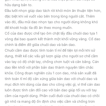
hữu dạng bản to.
Đầu lưỡi nhọn giúp dao tách rời khỏi món ăn thuận tiện hơn,
đặc biệt khi xẻ vuốt vào bên trong lòng người cắt. Thêm
vào đó, đầu mũi dao nhọn tạo cho người dùng không khó
để khoét hoặc tỉa đồ ăn theo mong muốn.
Cổ của dao được chế tạo ôm chặt lấy đầu chuôi dao tựa 1
vòng đai bao quanh kết thành một khối vững vàng. Cổ dao
chính là điểm đỡ giữa chuôi dao và bản dao.
Chuôi cầm dao được tính toán tỉ mỉ để tiện lợi mỗi khi sử
dụng, thiết kế các vấu gờ lượn giúp cho người sơ chế cầm
vào tay có độ chặt tay, chống chơn tuột và cân bằng. Cán
dao liền khối với phần bản dao thành nguyên tấm chắc
khỏe. Công đoạn nghiên cứu 1 con dao, nhà sản xuất đã
tính toán tỉ mỉ độ cân xứng giữa bản dao với chuôi dao và
mục đích khi dùng của dao cho công việc gì, vì thế cán dao
luôn được tính cân đối cao với bản dao giúp tối ưu với tay
cầm của người dùng. Phần cuối đuôi của chuôi dao có chồi
gờ nhô ra mang độ ổn định cho việc cầm và chống trơn