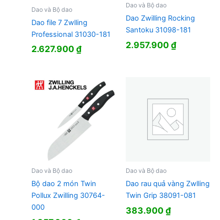
Dao và Bộ dao
Dao và Bộ dao
Dao Zwilling Rocking
Dao file 7 Zwlling
Santoku 31098-181
Professional 31030-181
2.957.900
₫
2.627.900
₫
Dao và Bộ dao
Dao và Bộ dao
Bộ dao 2 món Twin
Dao rau quả vàng Zwlling
Pollux Zwilling 30764-
Twin Grip 38091-081
000
383.900
₫