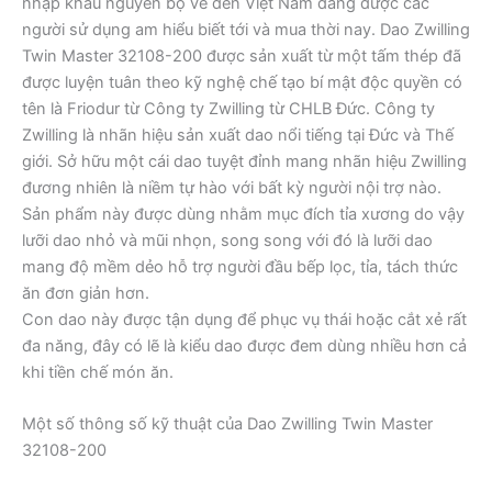
nhập khẩu nguyên bộ về đến Việt Nam đang được các
người sử dụng am hiểu biết tới và mua thời nay. Dao Zwilling
Twin Master 32108-200 được sản xuất từ một tấm thép đã
được luyện tuân theo kỹ nghệ chế tạo bí mật độc quyền có
tên là Friodur từ Công ty Zwilling từ CHLB Đức. Công ty
Zwilling là nhãn hiệu sản xuất dao nổi tiếng tại Đức và Thế
giới. Sở hữu một cái dao tuyệt đỉnh mang nhãn hiệu Zwilling
đương nhiên là niềm tự hào với bất kỳ người nội trợ nào.
Sản phẩm này được dùng nhằm mục đích tỉa xương do vậy
lưỡi dao nhỏ và mũi nhọn, song song với đó là lưỡi dao
mang độ mềm dẻo hỗ trợ người đầu bếp lọc, tỉa, tách thức
ăn đơn giản hơn.
Con dao này được tận dụng để phục vụ thái hoặc cắt xẻ rất
đa năng, đây có lẽ là kiểu dao được đem dùng nhiều hơn cả
khi tiền chế món ăn.
Một số thông số kỹ thuật của Dao Zwilling Twin Master
32108-200