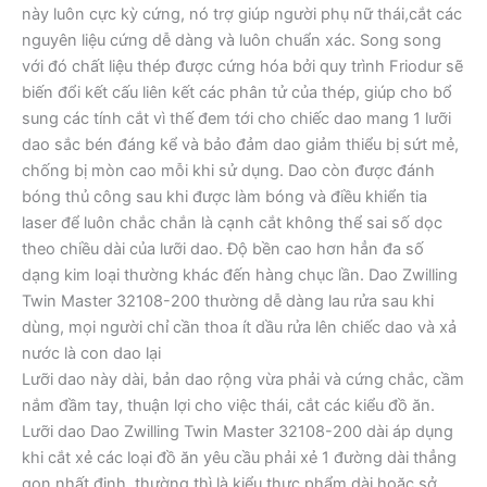
này luôn cực kỳ cứng, nó trợ giúp người phụ nữ thái,cắt các
nguyên liệu cứng dễ dàng và luôn chuẩn xác. Song song
với đó chất liệu thép được cứng hóa bởi quy trình Friodur sẽ
biến đổi kết cấu liên kết các phân tử của thép, giúp cho bổ
sung các tính cắt vì thế đem tới cho chiếc dao mang 1 lưỡi
dao sắc bén đáng kể và bảo đảm dao giảm thiểu bị sứt mẻ,
chống bị mòn cao mỗi khi sử dụng. Dao còn được đánh
bóng thủ công sau khi được làm bóng và điều khiển tia
laser để luôn chắc chắn là cạnh cắt không thể sai số dọc
theo chiều dài của lưỡi dao. Độ bền cao hơn hẳn đa số
dạng kim loại thường khác đến hàng chục lần. Dao Zwilling
Twin Master 32108-200 thường dễ dàng lau rửa sau khi
dùng, mọi người chỉ cần thoa ít dầu rửa lên chiếc dao và xả
nước là con dao lại
Lưỡi dao này dài, bản dao rộng vừa phải và cứng chắc, cầm
nắm đầm tay, thuận lợi cho việc thái, cắt các kiểu đồ ăn.
Lưỡi dao Dao Zwilling Twin Master 32108-200 dài áp dụng
khi cắt xẻ các loại đồ ăn yêu cầu phải xẻ 1 đường dài thẳng
gọn nhất định, thường thì là kiểu thực phẩm dài hoặc sở