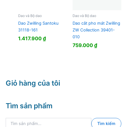
Dao và Bộ dao
Dao và Bộ dao
Dao Zwilling Santoku
Dao cắt pho mát Zwilling
31118-161
ZW Collection 39401-
010
1.417.900
₫
759.000
₫
Giỏ hàng của tôi
Tìm sản phẩm
T
Tìm kiếm
ì