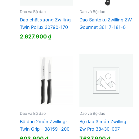
Dao và Bộ dao
Dao và Bộ dao
Dao chặt xương Zwilling
Dao Santoku Zwilling ZW
Twin Pollux 30790-170
Gourmet 36117-181-0
2.627.900
₫
Dao và Bộ dao
Dao và Bộ dao
Bộ dao 2món Zwilling-
Bộ dao 3 món Zwilling
Twin Grip – 38159 -200
Zw Pro 38430-007
603.900
₫
7.687.900
₫