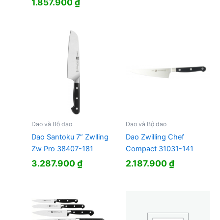
1.857.900
₫
Dao và Bộ dao
Dao và Bộ dao
Dao Santoku 7” Zwlling
Dao Zwilling Chef
Zw Pro 38407-181
Compact 31031-141
3.287.900
₫
2.187.900
₫