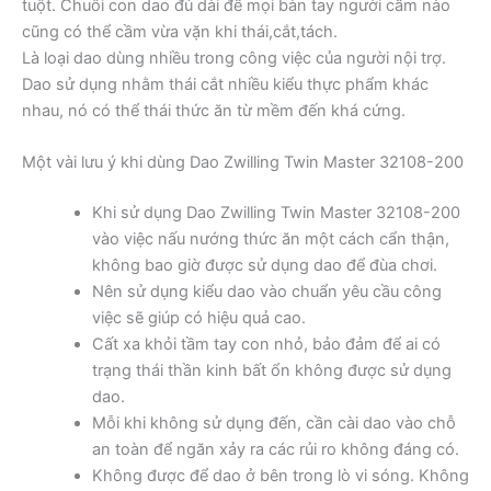
tuột. Chuôi con dao đủ dài để mọi bàn tay người cầm nào
cũng có thể cầm vừa vặn khi thái,cắt,tách.
Là loại dao dùng nhiều trong công việc của người nội trợ.
Dao sử dụng nhằm thái cắt nhiều kiểu thực phẩm khác
nhau, nó có thể thái thức ăn từ mềm đến khá cứng.
Một vài lưu ý khi dùng Dao Zwilling Twin Master 32108-200
Khi sử dụng Dao Zwilling Twin Master 32108-200
vào việc nấu nướng thức ăn một cách cẩn thận,
không bao giờ được sử dụng dao để đùa chơi.
Nên sử dụng kiểu dao vào chuẩn yêu cầu công
việc sẽ giúp có hiệu quả cao.
Cất xa khỏi tầm tay con nhỏ, bảo đảm để ai có
trạng thái thần kinh bất ổn không được sử dụng
dao.
Mỗi khi không sử dụng đến, cần cài dao vào chỗ
an toàn để ngăn xảy ra các rủi ro không đáng có.
Không được để dao ở bên trong lò vi sóng. Không