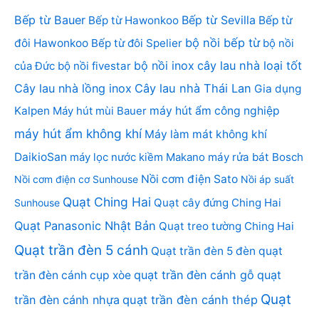
Bếp từ Bauer
Bếp từ Sevilla
Bếp từ Hawonkoo
Bếp từ
bộ nồi bếp từ
đôi Hawonkoo
Bếp từ đôi Spelier
bộ nồi
bộ nồi inox
cây lau nhà loại tốt
của Đức
bộ nồi fivestar
Cây lau nhà lồng inox
Cây lau nhà Thái Lan
Gia dụng
Kalpen
Máy hút mùi Bauer
máy hút ẩm công nghiệp
máy hút ẩm không khí
Máy làm mát không khí
DaikioSan
máy lọc nước kiềm Makano
máy rửa bát Bosch
Nồi cơm điện Sato
Nồi cơm điện cơ Sunhouse
Nồi áp suất
Quạt Ching Hai
Quạt cây đứng Ching Hai
Sunhouse
Quạt Panasonic Nhật Bản
Quạt treo tường Ching Hai
Quạt trần đèn 5 cánh
Quạt trần đèn 5 đèn
quạt
quạt trần đèn cánh gỗ
quạt
trần đèn cánh cụp xòe
Quạt
trần đèn cánh nhựa
quạt trần đèn cánh thép