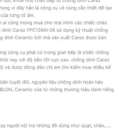
àn sức khỏe như chảo bếp từ chống dính Carez
ung vì đây hẳn là công cụ vô cùng cần thiết để tạo
 của từng tổ ấm.
ên ai cũng mong mua cho nhà mình các chiếc chảo
 dính Carez FPC139AI-26 sử dụng kỹ thuật chống
ống dính Ceramic bởi nhà sản xuất Carez được bán
ng công cụ phải có trong gian bếp là chiếc chống
thời nay với độ bền tốt cực cao. chống dính Carez
i và được đông đảo chị em tìm kiếm mua nhiều kể
 bền tuyệt đối, nguyên liệu chống dính hoàn hảo
BLON, Ceramic của từ những thương hiệu danh tiếng
ay người nội trợ những đồ dùng như: quạt, chảo,….