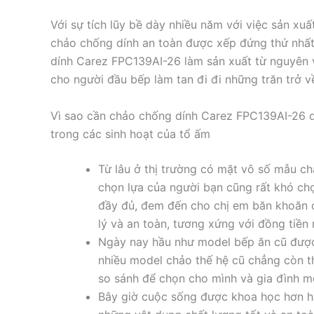
Với sự tích lũy bề dày nhiều năm với việc sản 
chảo chống dính an toàn được xếp đứng thứ nhất 
dính Carez FPC139AI-26 làm sản xuất từ nguyên v
cho người đầu bếp làm tan đi đi những trăn trở v
Vì sao cần chảo chống dính Carez FPC139AI-26 
trong các sinh hoạt của tổ ấm
Từ lâu ở thị trường có mặt vô số mẫu ch
chọn lựa của người bạn cũng rất khó ch
đầy đủ, đem đến cho chị em băn khoăn 
lý và an toàn, tương xứng với đồng tiền 
Ngày nay hầu như model bếp ăn cũ được 
nhiều model chảo thế hệ cũ chẳng còn th
so sánh để chọn cho mình và gia đình mộ
Bây giờ cuộc sống được khoa học hơn hẳ