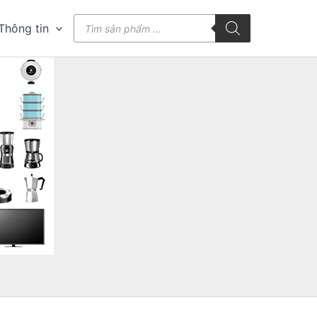
Tìm
Thông tin
kiếm
sản
phẩm