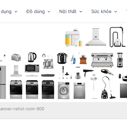
 dụng
Đồ dùng
Nội thất
Sức khỏe
banner-rehoi-com-900