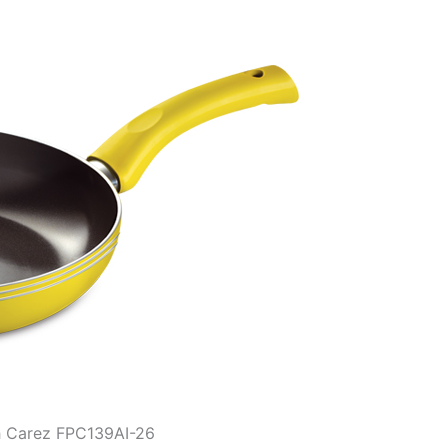
h Carez FPC139AI-26