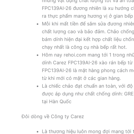
những vật dụng chất lượng tốt và an to
FPC139AI-26 đương nhiên là xu hướng ch
ra thực phẩm mang hương vị ở gian bếp
Mỗi khi mất tiền để sắm sửa đương nhi
chất lượng cao và bảo đảm. Chảo chống
bám dính hiện đại kết hợp chất liệu ch
chạy nhất là công cụ nhà bếp rất hot.
Hôm nay rehoi.com mang tới 1 trong nhữ
dính Carez FPC139AI-26 xào rán bếp từ 
FPC139AI-26 là mặt hàng phong cách mớ
từ khi mới có mặt ở các gian hàng.
Là chiếc chảo đạt chuẩn an toàn, với độ
được áp dụng như chất chống dính: GRE
tại Hàn Quốc
Đôi dòng về Công ty Carez
Là thương hiệu luôn mong đợi mang tới t