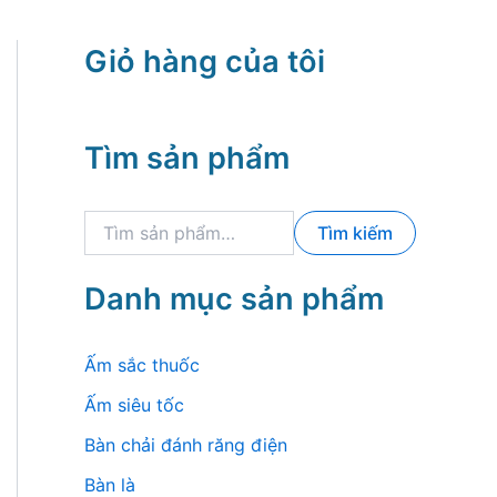
Giỏ hàng của tôi
Tìm sản phẩm
T
Tìm kiếm
ì
m
k
Danh mục sản phẩm
i
ế
m
Ấm sắc thuốc
:
Ấm siêu tốc
Bàn chải đánh răng điện
Bàn là