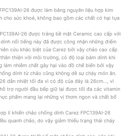
FPC139AI-26 được làm bằng nguyên liệu hợp kim
 cho sức khoẻ, không bao gồm các chất có hại tựa
FPC139AI-26 được tráng bề mặt Ceramic cao cấp với
g dính nổi tiếng này đã được công nhận những điểm
ghiên cứu khác biệt của Carez bởi vậy chảo cao cấp
hân thiện với môi trường, có độ loại bám dính khi
 làm nhiễm chất gây hại vào đồ chế biến bởi vậy
chống dính từ chảo cũng không dễ sự cháy món ăn.
 dẫn nhiệt tối đa vì có độ của đáy là 26cm…, vì
hỗ trợ người đầu bếp giữ lại được tối đa các vitamin
thực phẩm mang lại những vị thơm ngon và chất bổ
hợp lí khiến chảo chống dính Carez FPC139AI-26
đều quanh chảo, do vậy giảm thiểu trạng thái cháy