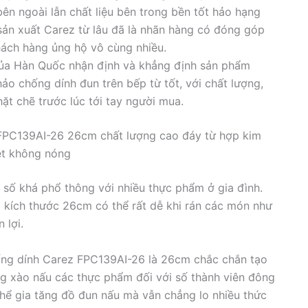
ên ngoài lẫn chất liệu bên trong bền tốt hảo hạng
 sản xuất Carez từ lâu đã là nhãn hàng có đóng góp
khách hàng ủng hộ vô cùng nhiều.
ủa Hàn Quốc nhận định và khẳng định sản phẩm
ảo chống dính đun trên bếp từ tốt, với chất lượng,
t chẽ trước lúc tới tay người mua.
FPC139AI-26 26cm chất lượng cao đáy từ hợp kim
ệt không nóng
 số khá phổ thông với nhiều thực phẩm ở gia đình.
kích thước 26cm có thể rất dễ khi rán các món như
 lợi.
ng dính Carez FPC139AI-26 là 26cm chắc chắn tạo
ng xào nấu các thực phẩm đối với số thành viên đông
thể gia tăng đồ đun nấu mà vẫn chẳng lo nhiều thức