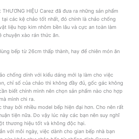
xuất THƯƠNG HIỆU Carez đã đưa ra những sản phẩm
tại các kệ chảo tốt nhất, đó chính là chảo chống
ật liệu hợp kim nhôm bền lâu và cực an toàn làm
ề chuyện xào rán thức ăn.
dùng bếp từ 26cm thấp thành, hay để chiên món ăn
ảo chống dính với kiểu dáng mới lạ làm cho việc
ọn, chỉ số của chảo thì không đầy đủ, gốc gác không
cần biết chính mình nên chọn sản phẩm nào cho hợp
mà mình chi ra.
thay bởi nhiều model bếp hiện đại hơn. Cho nên rất
uận tiện nữa. Do vậy lúc này các bạn nên suy nghĩ
t thương hiệu tốt và không độc hại.
n với mỗi ngày, việc dành cho gian bếp nhà bạn