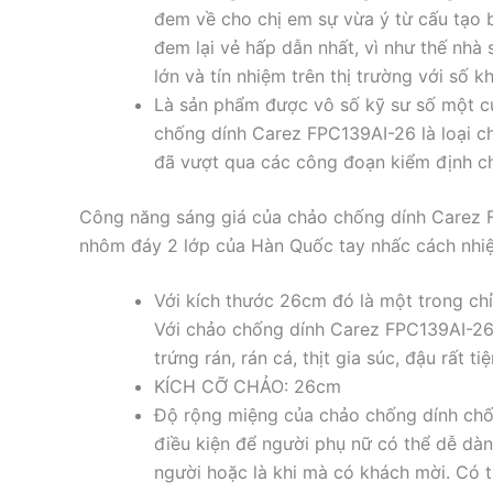
đem về cho chị em sự vừa ý từ cấu tạo b
đem lại vẻ hấp dẫn nhất, vì như thế nhà
lớn và tín nhiệm trên thị trường với số 
Là sản phẩm được vô số kỹ sư số một c
chống dính Carez FPC139AI-26 là loại ch
đã vượt qua các công đoạn kiểm định chặ
Công năng sáng giá của chảo chống dính Carez 
nhôm đáy 2 lớp của Hàn Quốc tay nhấc cách nhi
Với kích thước 26cm đó là một trong chỉ
Với chảo chống dính Carez FPC139AI-26 
trứng rán, rán cá, thịt gia súc, đậu rất tiện
KÍCH CỠ CHẢO: 26cm
Độ rộng miệng của chảo chống dính chố
điều kiện để người phụ nữ có thể dễ dà
người hoặc là khi mà có khách mời. Có 