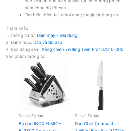
bảo sẽ luôn đưa tới quý bạn tất cả thương phẩm
hàm chứa độ tốt cao.
Tìm hiểu thêm tại: rehoi.com; thegioidodung.vn
Tham khảo:
1. Thông tin từ:
Điện máy – Gia dụng
2. Danh mục:
Dao và Bộ dao
4. Bạn đang xem:
Xẻng chiên Zwilling Twin Prof 37810-000
Sản phẩm tương tự
Dao và Bộ dao
Dao và Bộ dao
Bộ dao INOX ELMICH
Dao Chef Compact
EL3800 7 món chất
Zwilling Four Star 31074-