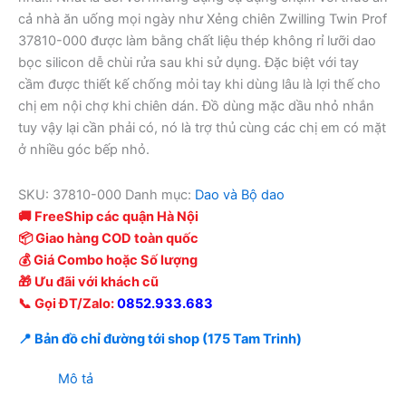
cả nhà ăn uống mọi ngày như Xẻng chiên Zwilling Twin Prof
37810-000 được làm bằng chất liệu thép không rỉ lưỡi dao
bọc silicon dễ chùi rửa sau khi sử dụng. Đặc biệt với tay
cầm được thiết kế chống mỏi tay khi dùng lâu là lợi thế cho
chị em nội chợ khi chiên dán. Đồ dùng mặc dầu nhỏ nhắn
tuy vậy lại cần phải có, nó là trợ thủ cùng các chị em có mặt
ở nhiều góc bếp nhỏ.
SKU:
37810-000
Danh mục:
Dao và Bộ dao
🚚 FreeShip các quận Hà Nội
📦 Giao hàng COD toàn quốc
💰 Giá Combo hoặc Số lượng
🎁 Ưu đãi với khách cũ
📞 Gọi ĐT/Zalo:
0852.933.683
📍 Bản đồ chỉ đường tới shop (175 Tam Trinh)
Mô tả