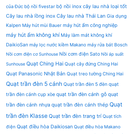
bộ nồi inox
cây lau nhà loại tốt
của Đức
bộ nồi fivestar
Cây lau nhà lồng inox
Cây lau nhà Thái Lan
Gia dụng
Kalpen
Máy hút mùi Bauer
máy hút ẩm công nghiệp
máy hút ẩm không khí
Máy làm mát không khí
DaikioSan
máy lọc nước kiềm Makano
máy rửa bát Bosch
Nồi cơm điện Sato
Nồi cơm điện cơ Sunhouse
Nồi áp suất
Quạt Ching Hai
Quạt cây đứng Ching Hai
Sunhouse
Quạt Panasonic Nhật Bản
Quạt treo tường Ching Hai
Quạt trần đèn 5 cánh
Quạt trần đèn 5 đèn
quạt
quạt trần đèn cánh gỗ
quạt
trần đèn cánh cụp xòe
Quạt
trần đèn cánh nhựa
quạt trần đèn cánh thép
trần đèn Klasse
Quạt trần đèn trang trí
Quạt tích
Quạt điều hòa Daikiosan
điện
Quạt điều hòa Makano