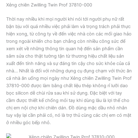
Xẻng chiên Zwilling Twin Prof 37810-000
Thời nay nhiều khi mọi người khi nói tới người phụ nữ rất
bận bịu với quá nhiều việc phải làm và trọng trách phải thực
hiện xong, từ công ty về đến việc nhà còn các mối giao hảo
trong ngoài khiến cho bạn chẳng còn nhiều công sức để
xem xét về những thông tin quan hệ đến sản phẩm cần
sắm sửa cho thật tường tận từ thương hiệu chất liệu sản
xuất đến tính năng và sự đáng tin cậy cho sức khỏe của cả
nhà… Nhất là đối với những dụng cụ đụng chạm với thức ăn
cả nhà ăn uống mọi ngày như Xẻng chiên Zwilling Twin Prof
37810-000 được làm bằng chất liệu thép không rỉ lưỡi dao
bọc silicon dễ chùi rửa sau khi sử dụng. Đặc biệt với tay
cầm được thiết kế chống mỏi tay khi dùng lâu là lợi thế cho
chị em nội chợ khi chiên dán. Đồ dùng mặc dầu nhỏ nhắn
tuy vậy lại cần phải có, nó là trợ thủ cùng các chị em có mặt
ở nhiều góc bếp nhỏ.