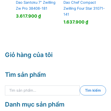
Dao Santoku 7” Zwilling
Dao Chef Compact
Zw Pro 38408-181
Zwilling Four Star 31071-
141
3.617.900
₫
1.637.900
₫
Giỏ hàng của tôi
Tìm sản phẩm
T
Tìm kiếm
ì
m
k
Danh mục sản phẩm
i