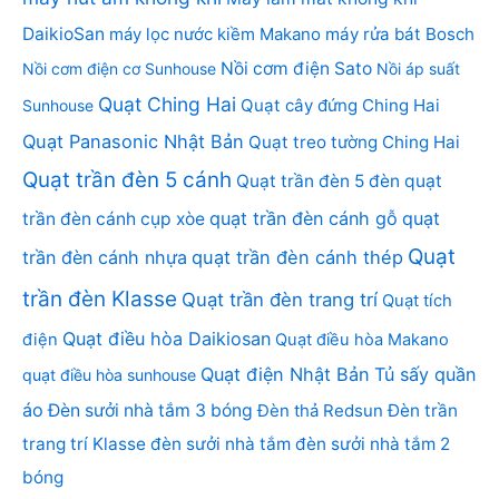
DaikioSan
máy lọc nước kiềm Makano
máy rửa bát Bosch
Nồi cơm điện Sato
Nồi cơm điện cơ Sunhouse
Nồi áp suất
Quạt Ching Hai
Quạt cây đứng Ching Hai
Sunhouse
Quạt Panasonic Nhật Bản
Quạt treo tường Ching Hai
Quạt trần đèn 5 cánh
Quạt trần đèn 5 đèn
quạt
quạt trần đèn cánh gỗ
quạt
trần đèn cánh cụp xòe
Quạt
trần đèn cánh nhựa
quạt trần đèn cánh thép
trần đèn Klasse
Quạt trần đèn trang trí
Quạt tích
Quạt điều hòa Daikiosan
điện
Quạt điều hòa Makano
Quạt điện Nhật Bản
Tủ sấy quần
quạt điều hòa sunhouse
áo
Đèn sưởi nhà tắm 3 bóng
Đèn thả Redsun
Đèn trần
trang trí Klasse
đèn sưởi nhà tắm
đèn sưởi nhà tắm 2
bóng