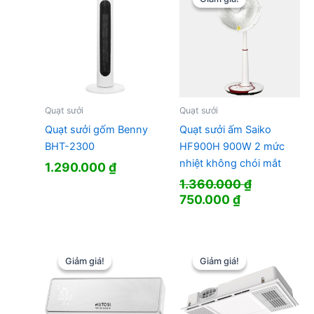
Quạt sưởi
Quạt sưởi
Quạt sưởi gốm Benny
Quạt sưởi ấm Saiko
BHT-2300
HF900H 900W 2 mức
nhiệt không chói mắt
1.290.000
₫
1.360.000
₫
Giá
Giá
750.000
₫
gốc
hiện
là:
tại
1.360.000 ₫.
là:
750.000 ₫.
Giảm giá!
Giảm giá!
Giảm giá!
Giảm giá!