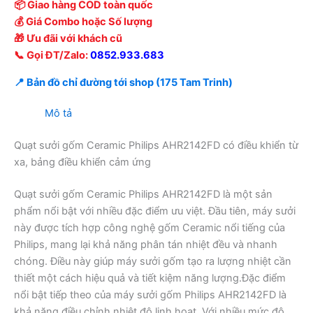
📦 Giao hàng COD toàn quốc
💰 Giá Combo hoặc Số lượng
🎁 Ưu đãi với khách cũ
📞 Gọi ĐT/Zalo:
0852.933.683
📍 Bản đồ chỉ đường tới shop (175 Tam Trinh)
Mô tả
Quạt sưởi gốm Ceramic Philips AHR2142FD có điều khiển từ
xa, bảng điều khiển cảm ứng
Quạt sưởi gốm Ceramic Philips AHR2142FD là một sản
phẩm nổi bật với nhiều đặc điểm ưu việt. Đầu tiên, máy sưởi
này được tích hợp công nghệ gốm Ceramic nổi tiếng của
Philips, mang lại khả năng phân tán nhiệt đều và nhanh
chóng. Điều này giúp máy sưởi gốm tạo ra lượng nhiệt cần
thiết một cách hiệu quả và tiết kiệm năng lượng.Đặc điểm
nổi bật tiếp theo của máy sưởi gốm Philips AHR2142FD là
khả năng điều chỉnh nhiệt độ linh hoạt. Với nhiều mức độ