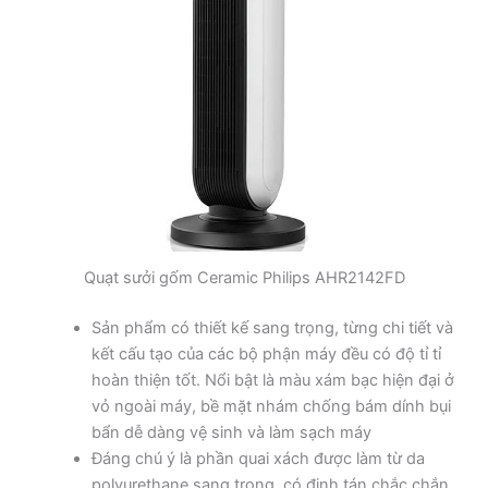
Quạt sưởi gốm Ceramic Philips AHR2142FD
Sản phẩm có thiết kế sang trọng, từng chi tiết và
kết cấu tạo của các bộ phận máy đều có độ tỉ tỉ
hoàn thiện tốt. Nổi bật là màu xám bạc hiện đại ở
vỏ ngoài máy, bề mặt nhám chống bám dính bụi
bẩn dễ dàng vệ sinh và làm sạch máy
Đáng chú ý là phần quai xách được làm từ da
polyurethane sang trọng, có đinh tán chắc chắn