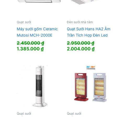
Quạt sưởi
Đèn sưởi nhà tắm
Máy sưởi gốm Ceramic
Quạt Sưởi Hans HA2 Âm
Mutosi MCH-2000E
Trần Tích Hợp Đèn Led
2.450.000
₫
2.950.000
₫
Giá
Giá
Giá
Giá
1.385.000
₫
2.004.000
₫
gốc
hiện
gốc
hiện
là:
tại
là:
tại
2.450.000 ₫.
là:
2.950.000 ₫.
là:
1.385.000 ₫.
2.004.000
Quạt sưởi
Quạt sưởi