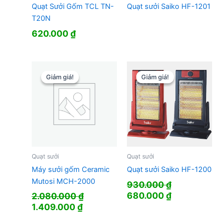
Quạt Sưởi Gốm TCL TN-
Quạt sưởi Saiko HF-1201
T20N
620.000
₫
Giảm giá!
Giảm giá!
Giảm giá!
Giảm giá!
Quạt sưởi
Quạt sưởi
Máy sưởi gốm Ceramic
Quạt sưởi Saiko HF-1200
Mutosi MCH-2000
930.000
₫
Giá
Giá
680.000
₫
2.080.000
₫
gốc
hiện
Giá
Giá
1.409.000
₫
là:
tại
gốc
hiện