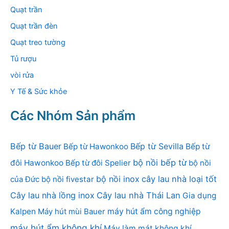
Quạt trần
Quạt trần đèn
Quạt treo tường
Tủ rượu
vòi rửa
Y Tế & Sức khỏe
Các Nhóm Sản phẩm
Bếp từ Bauer
Bếp từ Sevilla
Bếp từ Hawonkoo
Bếp từ
bộ nồi bếp từ
đôi Hawonkoo
Bếp từ đôi Spelier
bộ nồi
bộ nồi inox
cây lau nhà loại tốt
của Đức
bộ nồi fivestar
Cây lau nhà lồng inox
Cây lau nhà Thái Lan
Gia dụng
Kalpen
Máy hút mùi Bauer
máy hút ẩm công nghiệp
máy hút ẩm không khí
Máy làm mát không khí