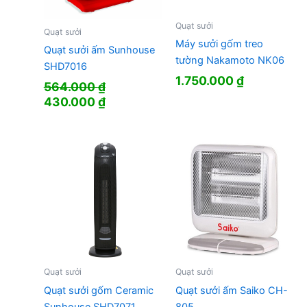
Quạt sưởi
Quạt sưởi
Máy sưởi gốm treo
Quạt sưởi ấm Sunhouse
tường Nakamoto NK06
SHD7016
1.750.000
₫
564.000
₫
Giá
Giá
430.000
₫
gốc
hiện
là:
tại
564.000 ₫.
là:
430.000 ₫.
Quạt sưởi
Quạt sưởi
Quạt sưởi gốm Ceramic
Quạt sưởi ấm Saiko CH-
Sunhouse SHD7071
805