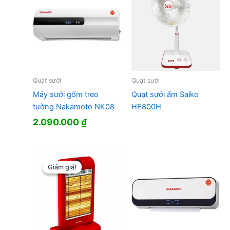
Quạt sưởi
Quạt sưởi
Máy sưởi gốm treo
Quạt sưởi ấm Saiko
tường Nakamoto NK08
HF800H
2.090.000
₫
Giảm giá!
Giảm giá!