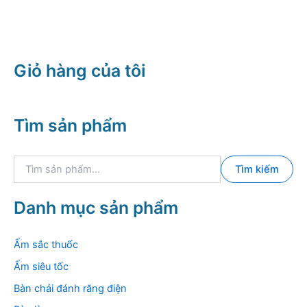
930.000 ₫.
là:
là:
tại
680.000 ₫.
2.080.000 ₫.
là:
1.409.000 ₫.
Giỏ hàng của tôi
Tìm sản phẩm
T
Tìm kiếm
ì
m
k
Danh mục sản phẩm
i
ế
m
Ấm sắc thuốc
:
Ấm siêu tốc
Bàn chải đánh răng điện