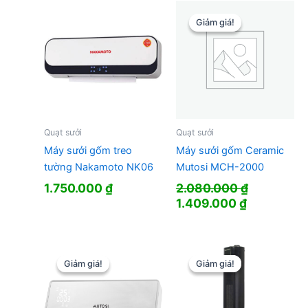
Giảm giá!
Giảm giá!
Quạt sưởi
Quạt sưởi
Máy sưởi gốm treo
Máy sưởi gốm Ceramic
tường Nakamoto NK06
Mutosi MCH-2000
1.750.000
₫
2.080.000
₫
Giá
Giá
1.409.000
₫
gốc
hiện
là:
tại
2.080.000 ₫.
là:
1.409.000 
Giảm giá!
Giảm giá!
Giảm giá!
Giảm giá!