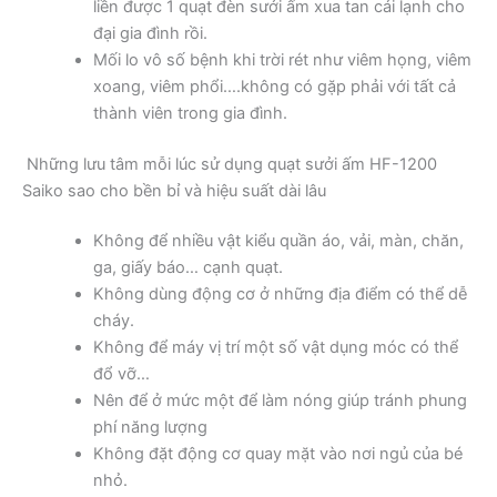
liền được 1 quạt đèn sưởi ấm xua tan cái lạnh cho
đại gia đình rồi.
Mối lo vô số bệnh khi trời rét như viêm họng, viêm
xoang, viêm phổi….không có gặp phải với tất cả
thành viên trong gia đình.
Những lưu tâm mỗi lúc sử dụng quạt sưởi ấm HF-1200
Saiko sao cho bền bỉ và hiệu suất dài lâu
Không để nhiều vật kiểu quần áo, vải, màn, chăn,
ga, giấy báo… cạnh quạt.
Không dùng động cơ ở những địa điểm có thể dễ
cháy.
Không để máy vị trí một số vật dụng móc có thể
đổ vỡ…
Nên để ở mức một để làm nóng giúp tránh phung
phí năng lượng
Không đặt động cơ quay mặt vào nơi ngủ của bé
nhỏ.