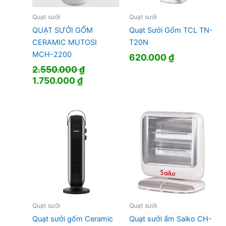
Quạt sưởi
Quạt sưởi
QUẠT SƯỞI GỐM
Quạt Sưởi Gốm TCL TN-
CERAMIC MUTOSI
T20N
MCH-2200
620.000
₫
2.550.000
₫
Giá
Giá
1.750.000
₫
gốc
hiện
là:
tại
2.550.000 ₫.
là:
1.750.000 ₫.
Quạt sưởi
Quạt sưởi
Quạt sưởi gốm Ceramic
Quạt sưởi ấm Saiko CH-