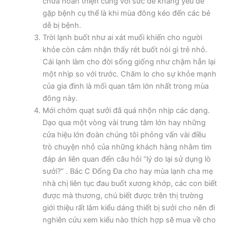
chưa hoàn thiện cùng với sức đề kháng yếu dễ
gặp bệnh cụ thể là khi mùa đông kéo đến các bé
dễ bị bệnh.
Trời lạnh buốt như ai xát muối khiến cho người
khỏe còn cảm nhận thấy rét buốt nói gì trẻ nhỏ.
Cái lạnh làm cho đời sống giống như chậm hẳn lại
một nhịp so với trước. Chăm lo cho sự khỏe mạnh
của gia đình là mối quan tâm lớn nhất trong mùa
đông này.
Mới chớm quạt sưởi đã quá nhộn nhịp các dạng.
Dạo qua một vòng vài trung tâm lớn hay những
cửa hiệu lớn đoàn chúng tôi phỏng vấn vài điều
trò chuyện nhỏ của những khách hàng nhằm tìm
đáp án liên quan đến câu hỏi “lý do lại sử dụng lò
sưởi?” . Bác C Đống Đa cho hay mùa lạnh cha mẹ
nhà chị liên tục đau buốt xương khớp, các con biết
được mà thương, chú biết được trên thị trường
giới thiệu rất lắm kiểu dáng thiết bị sưởi cho nên đi
nghiên cứu xem kiểu nào thích hợp sẽ mua về cho