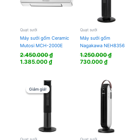
Quạt sưởi
Quạt sưởi
Máy sưởi gốm Ceramic
Máy sưởi gốm
Mutosi MCH-2000E
Nagakawa NEH8356
2.450.000
₫
1.250.000
₫
Giá
Giá
Giá
Giá
1.385.000
₫
730.000
₫
gốc
hiện
gốc
hiện
là:
tại
là:
tại
2.450.000 ₫.
là:
1.250.000 ₫.
là:
1.385.000 ₫.
730.000 ₫.
Giảm giá!
Giảm giá!
Quạt sưởi
Quạt sưởi