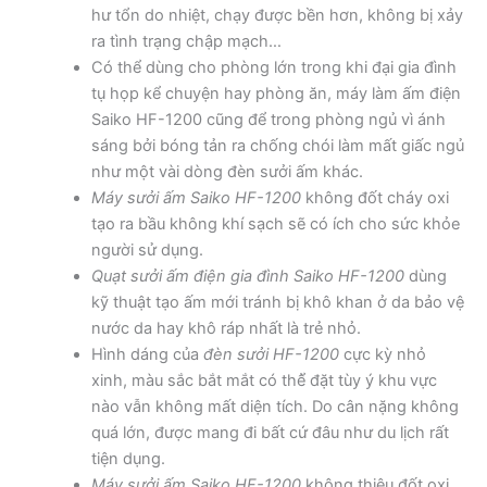
hư tổn do nhiệt, chạy được bền hơn, không bị xảy
ra tình trạng chập mạch…
Có thể dùng cho phòng lớn trong khi đại gia đình
tụ họp kể chuyện hay phòng ăn, máy làm ấm điện
Saiko HF-1200 cũng để trong phòng ngủ vì ánh
sáng bởi bóng tản ra chống chói làm mất giấc ngủ
như một vài dòng đèn sưởi ấm khác.
Máy sưởi ấm Saiko HF-1200
không đốt cháy oxi
tạo ra bầu không khí sạch sẽ có ích cho sức khỏe
người sử dụng.
Quạt sưởi ấm điện gia đình Saiko HF-1200
dùng
kỹ thuật tạo ấm mới tránh bị khô khan ở da bảo vệ
nước da hay khô ráp nhất là trẻ nhỏ.
Hình dáng của
đèn sưởi HF-1200
cực kỳ nhỏ
xinh, màu sắc bắt mắt có thể̉ đặt tùy ý khu vực
nào vẫn không mất diện tích. Do cân nặng không
quá lớn, được mang đi bất cứ đâu như du lịch rất
tiện dụng.
Máy sưởi ấm Saiko HF-1200
không thiêu đốt oxi