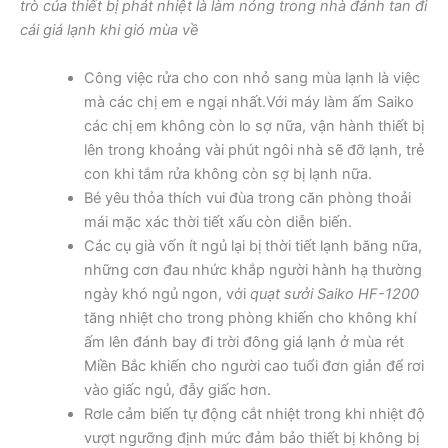
trò của thiết bị phát nhiệt là làm nóng trong nhà đánh tan đi
cái giá lạnh khi gió mùa về
Công việc rửa cho con nhỏ sang mùa lạnh là việc
mà các chị em e ngại nhất.Với máy làm ấm Saiko
các chị em không còn lo sợ nữa, vận hành thiết bị
lên trong khoảng vài phút ngôi nhà sẽ đỡ lạnh, trẻ
con khi tắm rửa không còn sợ bị lạnh nữa.
Bé yêu thỏa thích vui đùa trong căn phòng thoải
mái mặc xác thời tiết xấu còn diễn biến.
Các cụ già vốn ít ngủ lại bị thời tiết lạnh băng nữa,
những cơn đau nhức khắp người hành hạ thường
ngày khó ngủ ngon, với
quạt sưởi Saiko HF-1200
tăng nhiệt cho trong phòng khiến cho không khí
ấm lên đánh bay đi trời đông giá lạnh ở mùa rét
Miền Bắc khiến cho người cao tuổi đơn giản để rơi
vào giấc ngủ, đẫy giấc hơn.
Rơle cảm biến tự động cắt nhiệt trong khi nhiệt độ
vượt ngưỡng định mức đảm bảo thiết bị không bị