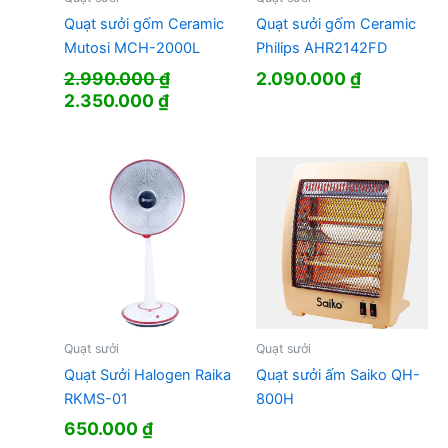
Quạt sưởi gốm Ceramic
Quạt sưởi gốm Ceramic
Mutosi MCH-2000L
Philips AHR2142FD
2.990.000
₫
2.090.000
₫
Giá
Giá
2.350.000
₫
gốc
hiện
là:
tại
2.990.000 ₫.
là:
2.350.000 ₫.
Quạt sưởi
Quạt sưởi
Quạt Sưởi Halogen Raika
Quạt sưởi ấm Saiko QH-
RKMS-01
800H
650.000
₫