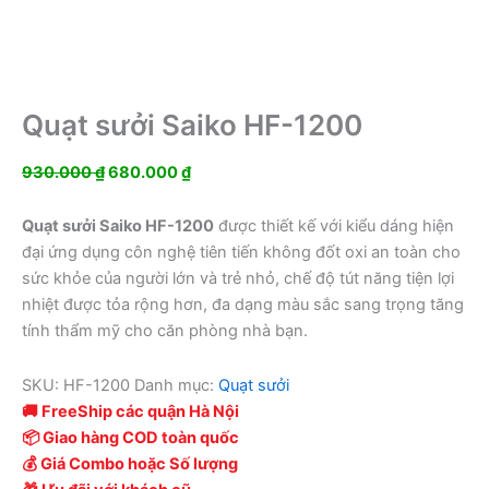
Quạt sưởi Saiko HF-1200
Giá
Giá
930.000
₫
680.000
₫
gốc
hiện
là:
tại
Quạt sưởi Saiko HF-1200
được thiết kế với kiểu dáng hiện
930.000 ₫.
là:
đại ứng dụng côn nghệ tiên tiến không đốt oxi an toàn cho
680.000 ₫.
sức khỏe của người lớn và trẻ nhỏ, chế độ tút năng tiện lợi
nhiệt được tỏa rộng hơn, đa dạng màu sắc sang trọng tăng
tính thẩm mỹ cho căn phòng nhà bạn.
SKU:
HF-1200
Danh mục:
Quạt sưởi
🚚 FreeShip các quận Hà Nội
📦 Giao hàng COD toàn quốc
💰 Giá Combo hoặc Số lượng