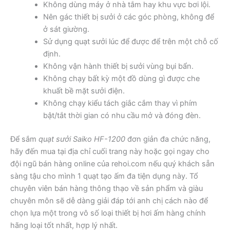
Không dùng máy ở nhà tắm hay khu vực bơi lội.
Nên gác thiết bị sưởi ở các góc phòng, không để
ở sát giường.
Sử dụng quạt sưởi lúc để được để trên một chỗ cố
định.
Không vận hành thiết bị sưởi vùng bụi bẩn.
Không chạy bất kỳ một đồ dùng gì được che
khuất bề mặt sưởi điện.
Không chạy kiểu tách giắc cắm thay vì phím
bật/tắt thời gian có nhu cầu mở và đóng đèn.
Để sắm
quạt sưởi Saiko HF-1200
đơn giản đa chức năng,
hãy đến mua tại địa chỉ cuối trang này hoặc gọi ngay cho
đội ngũ bán hàng online của rehoi.com nếu quý khách sẵn
sàng tậu cho mình 1 quạt tạo ấm đa tiện dụng này. Tổ
chuyên viên bán hàng thông thạo về sản phẩm và giàu
chuyên môn sẽ dễ dàng giải đáp tới anh chị cách nào để
chọn lựa một trong vô số loại thiết bị hơi ấm hàng chính
hãng loại tốt nhất, hợp lý nhất.