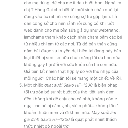
cha mẹ dùng, để cha mẹ ít đau buốt hơn. Ngoài ra
chị T Hàng Gai cho biết tôi mới sinh cháu nhỏ lại
đúng vào úc rét nên vô cùng sợ trẻ gặp lạnh. Là
dân công sở cho nên rảnh rỗi cũng có khi lướt
web dành cho mẹ bỉm sữa giả dụ như webtretho,
lamchame tham khảo cách nhìn chăm bẵm các bé
từ nhiều chị em từ các nơi. Từ đó bản thân cũng
nắm bắt được sự truyền đạt hiện tại đang bày bán
loại thiết bị sưởi sở hữu chức năng tối ưu hơn nữa
không gây hại đối với sức khỏe của bé con nữa.
Giá tiền tất nhiên thật hợp lý so với thu nhập của
mỗi người. Chắc hẳn tôi sẽ mang một chiếc về rồi.
Một chiếc
quạt sưởi Saiko HF-1200
là biện pháp
tối ưu xóa bỏ sự rét buốt của thời tiết lạnh đem
đến không khí dễ chịu cho cả nhà, không còn e
ngại các bé bị cảm lạnh, viêm phổi….không tốn 1
khoản thuốc men và đi khám nữa.
Máy sưởi ấm
gia đình Saiko HF-1200
là quạt phát nhiệt thách
thức nhiệt độ ngoài trời.