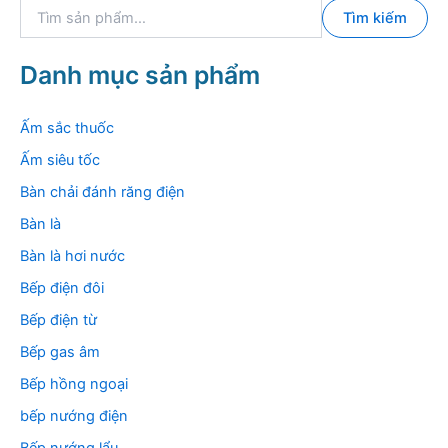
T
Tìm kiếm
ì
m
k
Danh mục sản phẩm
i
ế
m
Ấm sắc thuốc
:
Ấm siêu tốc
Bàn chải đánh răng điện
Bàn là
Bàn là hơi nước
Bếp điện đôi
Bếp điện từ
Bếp gas âm
Bếp hồng ngoại
bếp nướng điện
Bếp nướng lẩu