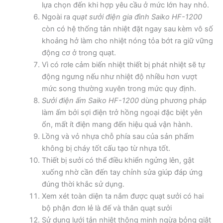
lựa chọn đến khi hợp yêu cầu ở mức lớn hay nhỏ.
Ngoài ra
quạt sưởi điện gia đình Saiko HF-1200
còn có hệ thống tản nhiệt đặt ngay sau kèm vô số
khoảng hở làm cho nhiệt nóng tỏa bớt ra giữ vững
động cơ ở trong quạt.
Vì có rơle cảm biến nhiệt thiết bị phát nhiệt sẽ tự
động ngưng nếu như nhiệt độ nhiều hơn vượt
mức song thường xuyên trong mức quy định.
Sưởi điện ấm Saiko HF-1200
dùng phương pháp
làm ấm bởi sợi điện trở hồng ngoại đặc biệt yên
ổn, mất ít điện mang đến hiệu quả vận hành.
Lồng và vỏ nhựa chỗ phía sau của sản phẩm
không bị cháy tốt cấu tạo từ nhựa tốt.
Thiết bị sưởi có thể điều khiển ngửng lên, gật
xuống nhờ cần đến tay chỉnh sửa giúp đáp ứng
đúng thời khắc sử dụng.
Xem xét toàn diện ta nắm được quạt sưởi có hai
bộ phận đơn lẻ là đế và thân quạt sưởi
Sử dụng lưới tản nhiệt thông minh ngừa bỏng giật