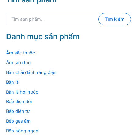
T
Tìm kiếm
ì
m
k
Danh mục sản phẩm
i
ế
m
Ấm sắc thuốc
:
Ấm siêu tốc
Bàn chải đánh răng điện
Bàn là
Bàn là hơi nước
Bếp điện đôi
Bếp điện từ
Bếp gas âm
Bếp hồng ngoại