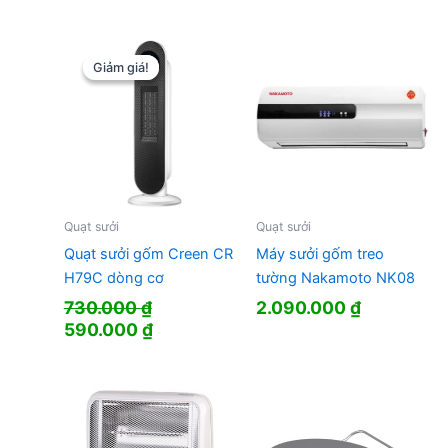
là:
tại
650.000 ₫.
là:
564.000 ₫.
Giảm giá!
Giảm giá!
Quạt sưởi
Quạt sưởi
Quạt sưởi gốm Creen CR
Máy sưởi gốm treo
H79C dòng cơ
tường Nakamoto NK08
730.000
₫
2.090.000
₫
Giá
Giá
590.000
₫
gốc
hiện
là:
tại
730.000 ₫.
là:
590.000 ₫.