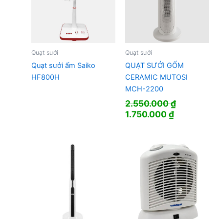
Quạt sưởi
Quạt sưởi
Quạt sưởi ấm Saiko
QUẠT SƯỞI GỐM
HF800H
CERAMIC MUTOSI
MCH-2200
2.550.000
₫
Giá
Giá
1.750.000
₫
gốc
hiện
là:
tại
2.550.000 ₫.
là:
1.750.000 