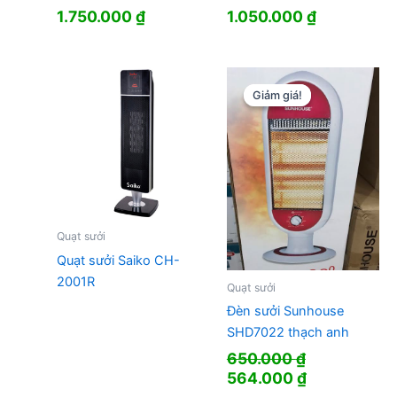
1.750.000
₫
1.050.000
₫
Giảm giá!
Giảm giá!
Quạt sưởi
Quạt sưởi Saiko CH-
2001R
Quạt sưởi
Đèn sưởi Sunhouse
SHD7022 thạch anh
650.000
₫
Giá
Giá
564.000
₫
gốc
hiện