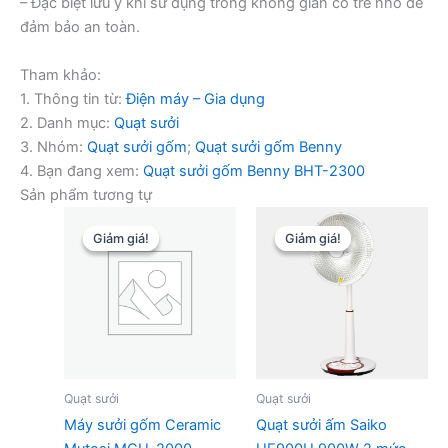
– Đặc biệt lưu ý khi sử dụng trong không gian có trẻ nhỏ để
đảm bảo an toàn.
Tham khảo:
1. Thông tin từ:
Điện máy – Gia dụng
2. Danh mục:
Quạt sưởi
3. Nhóm:
Quạt sưởi gốm
;
Quạt sưởi gốm Benny
4. Bạn đang xem:
Quạt sưởi gốm Benny BHT-2300
Sản phẩm tương tự
Giảm giá!
Giảm giá!
Giảm giá!
Giảm giá!
Quạt sưởi
Quạt sưởi
Máy sưởi gốm Ceramic
Quạt sưởi ấm Saiko