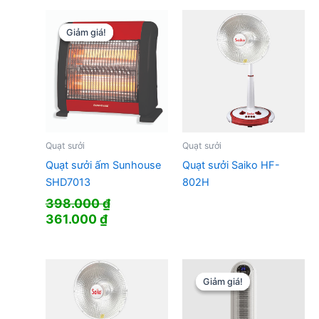
930.000 ₫.
là:
680.000 ₫.
Giảm giá!
Giảm giá!
Quạt sưởi
Quạt sưởi
Quạt sưởi ấm Sunhouse
Quạt sưởi Saiko HF-
SHD7013
802H
398.000
₫
Giá
Giá
361.000
₫
gốc
hiện
là:
tại
398.000 ₫.
là:
361.000 ₫.
Giảm giá!
Giảm giá!