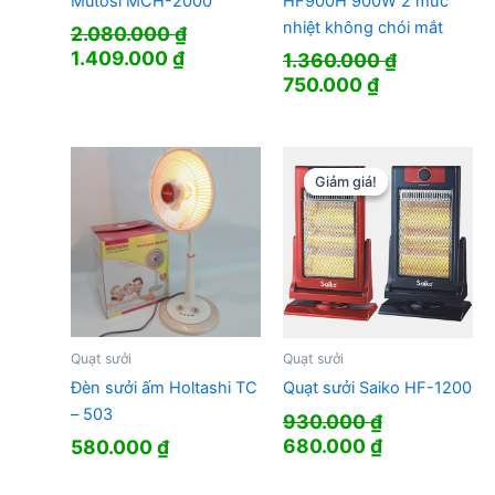
Mutosi MCH-2000
HF900H 900W 2 mức
nhiệt không chói mắt
2.080.000
₫
Giá
Giá
1.409.000
₫
1.360.000
₫
gốc
hiện
Giá
Giá
750.000
₫
là:
tại
gốc
hiện
2.080.000 ₫.
là:
là:
tại
1.409.000 ₫.
1.360.000 ₫.
là:
750.000 ₫.
Giảm giá!
Giảm giá!
Quạt sưởi
Quạt sưởi
Đèn sưởi ấm Holtashi TC
Quạt sưởi Saiko HF-1200
– 503
930.000
₫
Giá
Giá
680.000
₫
580.000
₫
gốc
hiện
là:
tại