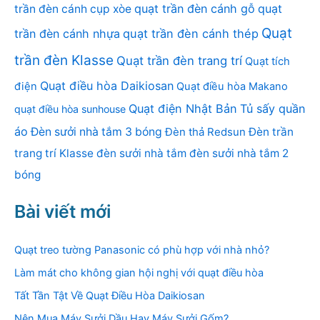
quạt trần đèn cánh gỗ
quạt
trần đèn cánh cụp xòe
Quạt
trần đèn cánh nhựa
quạt trần đèn cánh thép
trần đèn Klasse
Quạt trần đèn trang trí
Quạt tích
Quạt điều hòa Daikiosan
điện
Quạt điều hòa Makano
Quạt điện Nhật Bản
Tủ sấy quần
quạt điều hòa sunhouse
áo
Đèn sưởi nhà tắm 3 bóng
Đèn thả Redsun
Đèn trần
trang trí Klasse
đèn sưởi nhà tắm
đèn sưởi nhà tắm 2
bóng
Bài viết mới
Quạt treo tường Panasonic có phù hợp với nhà nhỏ?
Làm mát cho không gian hội nghị với quạt điều hòa
Tất Tần Tật Về Quạt Điều Hòa Daikiosan
Nên Mua Máy Sưởi Dầu Hay Máy Sưởi Gốm?