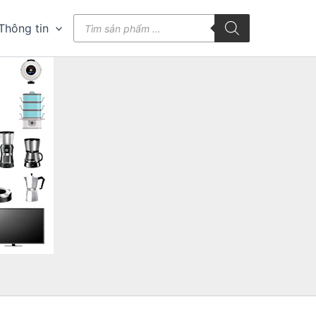
Tìm
Thông tin
kiếm
sản
phẩm