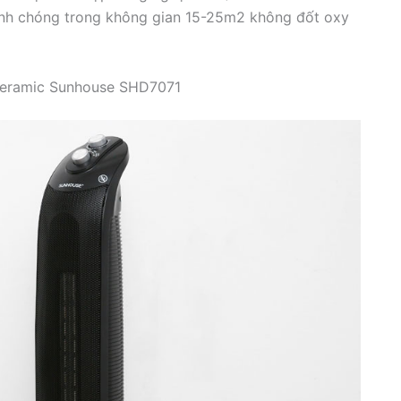
anh chóng trong không gian 15-25m2 không đốt oxy
Ceramic Sunhouse SHD7071