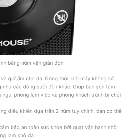
hỉnh bằng núm vặn giản đơn
à giữ ẩm cho da. Đồng thời, bởi máy không sử
g như các dòng sưởi đèn khác. Giúp bạn yên tâm
g ngủ, phòng làm việc và phòng khách tránh bị chói
ng điều khiển dựa trên 2 núm tùy chỉnh, bạn có thể
 đảm bảo an toàn sức khỏe bởi quạt vận hành nhờ
ng làm khô da