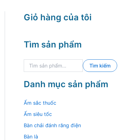
Giỏ hàng của tôi
Tìm sản phẩm
T
Tìm kiếm
ì
m
k
Danh mục sản phẩm
i
ế
m
Ấm sắc thuốc
:
Ấm siêu tốc
Bàn chải đánh răng điện
Bàn là