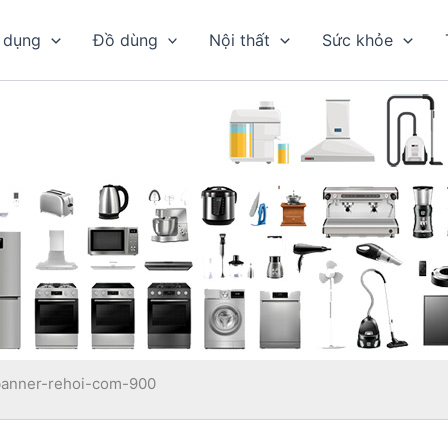
 dụng
Đồ dùng
Nội thất
Sức khỏe
banner-rehoi-com-900