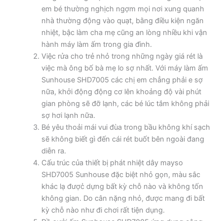
em bé thường nghịch ngợm mọi nơi xung quanh
nhà thường động vào quạt, bằng điều kiện ngăn
nhiệt, bậc làm cha mẹ cũng an lòng nhiều khi vận
hành máy làm ấm trong gia đình.
Việc rửa cho trẻ nhỏ trong những ngày giá rét là
việc mà ông bố bà mẹ lo sợ nhất. Với máy làm ấm
Sunhouse SHD7005 các chị em chẳng phải e sợ
nữa, khởi động động cơ lên khoảng độ vài phút
gian phòng sẽ đỡ lạnh, các bé lúc tắm không phải
sợ hơi lạnh nữa.
Bé yêu thoải mái vui đùa trong bầu không khí sạch
sẽ không biết gì đến cái rét buốt bên ngoài đang
diễn ra.
Cấu trúc của thiết bị phát nhiệt dây mayso
SHD7005 Sunhouse đặc biệt nhỏ gọn, màu sắc
khác lạ được̉ dựng bất kỳ chỗ nào và không tốn
không gian. Do cân nặng nhỏ, được mang đi bất
kỳ chỗ nào như đi chơi rất tiện dụng.