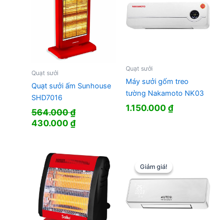
Quạt sưởi
Quạt sưởi
Máy sưởi gốm treo
Quạt sưởi ấm Sunhouse
tường Nakamoto NK03
SHD7016
1.150.000
₫
564.000
₫
Giá
Giá
430.000
₫
gốc
hiện
là:
tại
564.000 ₫.
là:
430.000 ₫.
Giảm giá!
Giảm giá!