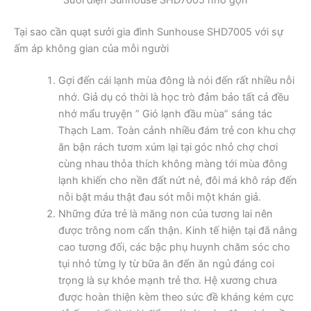
Sưởi điện Sunhouse SHD7005 nhỏ gọn
Tại sao cần quạt sưởi gia đình Sunhouse SHD7005 với sự
ấm áp không gian của mỗi người
Gợi đến cái lạnh mùa đông là nói đến rất nhiều nỗi
nhớ. Giả dụ có thời là học trò đảm bảo tất cả đều
nhớ mẩu truyện ” Gió lạnh đầu mùa” sáng tác
Thạch Lam. Toàn cảnh nhiều đám trẻ con khu chợ
ăn bận rách tươm xúm lại tại góc nhỏ chợ chơi
cùng nhau thỏa thích không màng tới mùa đông
lạnh khiến cho nền đất nứt nẻ, đôi má khô ráp đến
nỗi bật máu thật đau sót mỗi một khán giả.
Những đứa trẻ là măng non của tương lai nên
được trông nom cẩn thận. Kinh tế hiện tại đã nâng
cao tương đối, các bậc phụ huynh chăm sóc cho
tụi nhỏ từng ly từ bữa ăn đến ăn ngủ đáng coi
trọng là sự khỏe mạnh trẻ thơ. Hệ xương chưa
được hoàn thiện kèm theo sức đề kháng kém cực