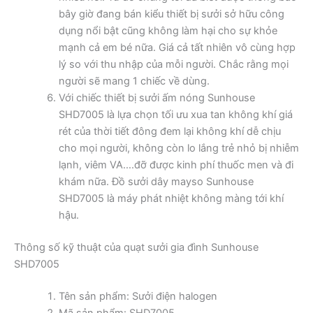
bây giờ đang bán kiểu thiết bị sưởi sở hữu công
dụng nổi bật cũng không làm hại cho sự khỏe
mạnh cả em bé nữa. Giá cả tất nhiên vô cùng hợp
lý so với thu nhập của mỗi người. Chắc rằng mọi
người sẽ mang 1 chiếc về dùng.
Với chiếc thiết bị sưởi ấm nóng Sunhouse
SHD7005 là lựa chọn tối ưu xua tan không khí giá
rét của thời tiết đông đem lại không khí dễ chịu
cho mọi người, không còn lo lắng trẻ nhỏ bị nhiễm
lạnh, viêm VA….đỡ được kinh phí thuốc men và đi
khám nữa. Đồ sưởi dây mayso Sunhouse
SHD7005 là máy phát nhiệt không màng tới khí
hậu.
Thông số kỹ thuật của quạt sưởi gia đình Sunhouse
SHD7005
Tên sản phẩm: Sưởi điện halogen
Mã sản phẩm: SHD7005