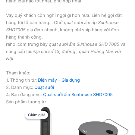
hãng loại nào tốt nhất, phù hợp nhất.
Vậy quý khách còn nghĩ ngợi gì hơn nữa. Liên hệ gọi đặt
hàng tới tổ bán hàng: . Chở
quạt sưởi ấm áp Sunhouse
SHD7005
gia đình nhanh, không phí ship hàng với đơn
hàng thành công.
rehoi.com trưng bày
quạt sưởi ấm Sunhouse SHD 7005
và
cung cấp tại:
Địa chỉ số 13, đường , quận Hoàng Mai, Hà
Nội.
Tham khảo:
1. Thông tin từ:
Điện máy – Gia dụng
2. Danh mục:
Quạt sưởi
4. Bạn đang xem:
Quạt sưởi ấm Sunhouse SHD7005
Sản phẩm tương tự
Giảm giá!
Giảm giá!