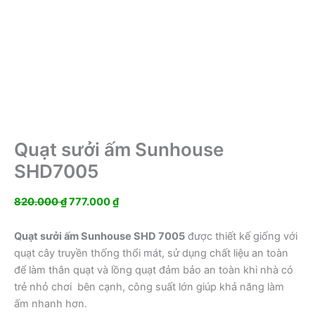
Quạt sưởi ấm Sunhouse
SHD7005
Giá
Giá
820.000
₫
777.000
₫
gốc
hiện
là:
tại
Quạt sưởi ấm Sunhouse SHD 7005
được thiết kế giống với
820.000 ₫.
là:
quạt cây truyền thống thổi mát, sử dụng chất liệu an toàn
777.000 ₫.
để làm thân quạt và lồng quạt đảm bảo an toàn khi nhà có
trẻ nhỏ chơi bên cạnh, công suất lớn giúp khả năng làm
ấm nhanh hơn.