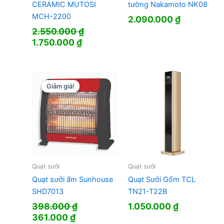
CERAMIC MUTOSI
tường Nakamoto NK08
MCH-2200
2.090.000
₫
2.550.000
₫
Giá
Giá
1.750.000
₫
gốc
hiện
là:
tại
2.550.000 ₫.
là:
1.750.000 ₫.
Giảm giá!
Giảm giá!
Quạt sưởi
Quạt sưởi
Quạt sưởi ấm Sunhouse
Quạt Sưởi Gốm TCL
SHD7013
TN21-T22B
398.000
₫
1.050.000
₫
Giá
Giá
361.000
₫