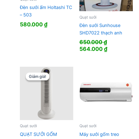
Đèn sưởi ấm Holtashi TC
– 503
Quạt sưởi
580.000
₫
Đèn sưởi Sunhouse
SHD7022 thạch anh
650.000
₫
Giá
Giá
564.000
₫
gốc
hiện
là:
tại
650.000 ₫.
là:
564.000 ₫.
Giảm giá!
Giảm giá!
Quạt sưởi
Quạt sưởi
QUẠT SƯỞI GỐM
Máy sưởi gốm treo