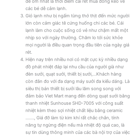
dễ ốm nhất là thời điểm cái rét mùa đông kéo về
các bé dễ cảm lạnh.
Gió lạnh như bị ngấm từng thớ thịt đến mức người
lớn còn cảm giác tê cứng huống chi các bé. Cái
lạnh làm cho cuộc sống có vẻ như chậm mất một
nhịp so với ngày thường. Chăm lo tới sức khỏe
mọi người là điều quan trọng đầu tiên của ngày giá
rét.
Hiện nay trên nhiều nơi có mặt cực kỳ nhiều dạng
đồ phát nhiệt đáp lại nhu cầu của người già như
đèn sưởi, quạt sưởi, thiết bị sưởi,…Khách hàng
còn đắn đo với đa dạng máy sưởi đa kiểu dáng. Là
siêu thị bán thiết bị sưởi lâu lăm song song với
đảm bảo Viet Mart mang đến dòng quạt sưởi bằng
thanh nhiệt Sunhouse SHD-7005 với công suất
nhiệt kèm theo sợi nhiệt chất liệu bằng ceramic
……., Giá đỡ làm từ kim khí rất chắc chắn, tính
năng tự ngừng điện nếu mà nhiệt độ quá cao, là
sự tin dùng thông minh của các bà nội trợ của việc