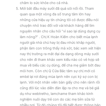
chăm lo sức khỏe cho cả nhà.
Mới bắt đầu máy sưởi đã quá sôi nổi rồi. Tham
quan qua một vòng đa số trung tâm lớn hay
những cửa hiệu uy tín chúng tôi có được điều nói
chuyện nhỏ trao đổi với vài khách hàng để tìm
nguyên nhân cho câu hỏi “vì sao lại dùng dụng cụ
làm nóng?” . Chị K Hoàn Kiếm cho biết mùa lạnh
người già nhà chú hay bị đau nhức khắp người,
phận làm con trông thấy mà xót, bác xem xét hiện
nay thị trường ra mắt đại đa dạng dòng máy sưởi
cho nên đi tham khảo xem kiểu nào có vẻ hợp sẽ
mua về biếu các cụ dùng, để cha mẹ giảm bớt đau
mỏi hơn. Còn chị Q Cửa Bắc tâm sự chị mới có
embé lại rơi đúng mùa lạnh nên cực kỳ sợ con bị
lạnh. Với một nhân viên bàn giấy cho nên rảnh rỗi
cũng đôi lúc vào diễn đàn lập ra cho mẹ và bé giả
dụ như webtretho, lamchame tham khảo kinh
nghiệm nuôi dạy trẻ con do các mẹ bỉm sữa từ
nhiều nơi. Từ đó chúng tôi đã biết được thông báo