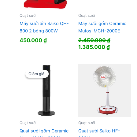
Quạt sưởi
Quạt sưởi
Máy sưởi ấm Saiko QH-
Máy sưởi gốm Ceramic
800 2 bóng 800W
Mutosi MCH-2000E
450.000
₫
2.450.000
₫
Giá
Giá
1.385.000
₫
gốc
hiện
là:
tại
2.450.000 ₫.
là:
1.385.000 
Giảm giá!
Giảm giá!
Quạt sưởi
Quạt sưởi
Quạt sưởi gốm Ceramic
Quạt sưởi Saiko HF-