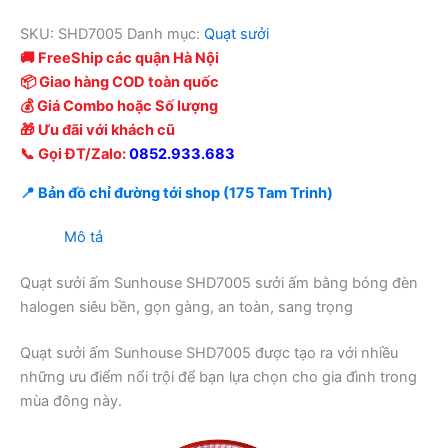
SKU:
SHD7005
Danh mục:
Quạt sưởi
🚚 FreeShip các quận Hà Nội
📦 Giao hàng COD toàn quốc
💰 Giá Combo hoặc Số lượng
🎁 Ưu đãi với khách cũ
📞 Gọi ĐT/Zalo:
0852.933.683
📍 Bản đồ chỉ đường tới shop (175 Tam Trinh)
Mô tả
Quạt sưởi ấm Sunhouse SHD7005 sưởi ấm bằng bóng đèn
halogen siêu bền, gọn gàng, an toàn, sang trọng
Quạt sưởi ấm Sunhouse SHD7005 được tạo ra với nhiều
những ưu điểm nổi trội để bạn lựa chọn cho gia đình trong
mùa đông này.