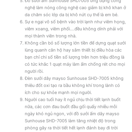
Đồ sưởi ấm Sunhouse SHD7005 ứng dụng công
nghệ làm nóng công nghệ cao giảm bị khô khan ở
da chăm sóc lớp da bị khô nứt cụ thể là em bé.
Sự e ngại vô số bệnh vào trời lạnh như viêm họng,
viêm xoang, viêm phổi….đều không dính phải với
mọi thành viên trong nhà.
Không cần bỏ số lượng lớn tiền để dựng quạt sưởi
lùng quanh căn hộ hay sắm thiết bị điều hòa các
bạn chỉ chi số tiền số lượng trên hơn triệu đồng là
có tức khắc 1 quạt máy làm ấm chống rét cho mọi
người rồi.
Đèn sưởi dây mayso Sunhouse SHD-7005 không
thiêu đốt oxi tạo ra bầu không khí trong lành có
ích cho sự khỏe mạnh mọi người.
Người cao tuổi hay ít ngủ chịu thời tiết lạnh buốt
nữa, các cơn đau buốt đầu gối quấy nhiễu mỗi
ngày khó ngủ ngon, với đồ sưởi ấm dây mayso
Sunhouse SHD-7005 làm tăng nhiệt độ trong
phòng gây ra thời tiết hết lạnh đánh bay đi trời