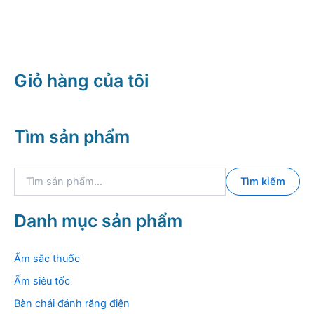
gốc
hiện
680.000 ₫.
là:
tại
1.360.000 ₫.
là:
750.000 ₫.
Giỏ hàng của tôi
Tìm sản phẩm
T
Tìm kiếm
ì
m
k
Danh mục sản phẩm
i
ế
m
Ấm sắc thuốc
:
Ấm siêu tốc
Bàn chải đánh răng điện