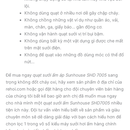
lội.
Không dùng quạt ở nhiều nơi dễ gây chập cháy.
Không chồng những vật ví dụ như quần áo, vải,
màn, chăn, ga, giấy báo… gần động cơ.
Không vận hành quạt sưởi vị trí bụi bặm.
Không dùng bất kỳ một vật dụng gì được che mất
trên mặt sưởi điện.
Không để quạt vào những đồ dùng móc có thể đổ
nứt…
Để mua ngay
quạt sưởi ấm áp Sunhouse SHD 7005
sang
trọng không đốt cháy oxi, hãy xem sản phẩm ở địa chỉ của
rehoi.com hoặc gọi đặt hàng cho đội chuyên viên bán hàng
của chúng tôi bất kể bao giờ anh chị đã muốn mua ngay
cho nhà mình một
quạt sưởi ấm Sunhouse SHD7005
nhiều
tiện ích này. Đội tư vấn viên hiểu biết về sản phẩm và giàu
chuyên môn sẽ dễ dàng giải đáp với bạn cách hiểu hơn để
chọn lọc 1 trong vô số kiểu máy sưởi hơi ấm hàng chính