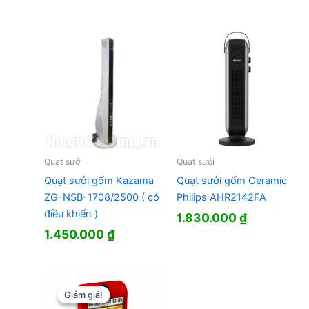
gốc
hiện
là:
tại
398.000 ₫.
là:
361.000 ₫.
Quạt sưởi
Quạt sưởi
Quạt sưởi gốm Kazama
Quạt sưởi gốm Ceramic
ZG-NSB-1708/2500 ( có
Philips AHR2142FA
điều khiển )
1.830.000
₫
1.450.000
₫
Giảm giá!
Giảm giá!