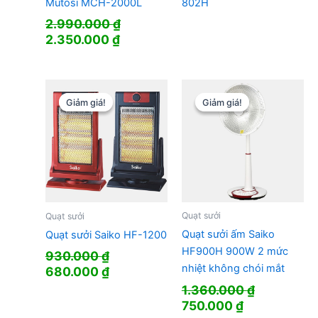
Mutosi MCH-2000L
802H
2.990.000
₫
Giá
Giá
2.350.000
₫
gốc
hiện
là:
tại
2.990.000 ₫.
là:
2.350.000 ₫.
Giảm giá!
Giảm giá!
Giảm giá!
Giảm giá!
Quạt sưởi
Quạt sưởi
Quạt sưởi ấm Saiko
Quạt sưởi Saiko HF-1200
HF900H 900W 2 mức
930.000
₫
nhiệt không chói mắt
Giá
Giá
680.000
₫
gốc
hiện
1.360.000
₫
là:
tại
Giá
Giá
750.000
₫
930.000 ₫.
là: