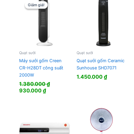
Giảm giá!
Giảm giá!
Quạt sưởi
Quạt sưởi
Máy sưởi gốm Creen
Quạt sưởi gốm Ceramic
CR-H28DT công suất
Sunhouse SHD7071
2000W
1.450.000
₫
1.380.000
₫
Giá
Giá
930.000
₫
gốc
hiện
là:
tại
1.380.000 ₫.
là:
930.000 ₫.