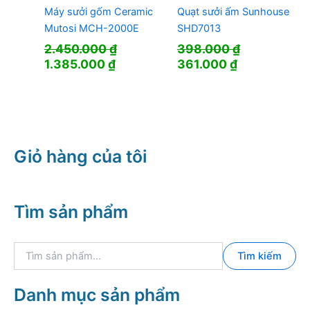
Máy sưởi gốm Ceramic
Quạt sưởi ấm Sunhouse
Mutosi MCH-2000E
SHD7013
2.450.000
₫
398.000
₫
Giá
Giá
Giá
Giá
1.385.000
₫
361.000
₫
gốc
hiện
gốc
hiện
là:
tại
là:
tại
2.450.000 ₫.
là:
398.000 ₫.
là:
1.385.000 ₫.
361.000 ₫.
Giỏ hàng của tôi
Tìm sản phẩm
T
Tìm kiếm
ì
m
k
Danh mục sản phẩm
i