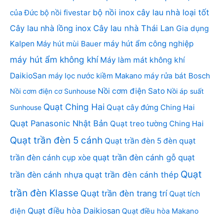
bộ nồi inox
cây lau nhà loại tốt
của Đức
bộ nồi fivestar
Cây lau nhà lồng inox
Cây lau nhà Thái Lan
Gia dụng
Kalpen
Máy hút mùi Bauer
máy hút ẩm công nghiệp
máy hút ẩm không khí
Máy làm mát không khí
DaikioSan
máy lọc nước kiềm Makano
máy rửa bát Bosch
Nồi cơm điện Sato
Nồi cơm điện cơ Sunhouse
Nồi áp suất
Quạt Ching Hai
Quạt cây đứng Ching Hai
Sunhouse
Quạt Panasonic Nhật Bản
Quạt treo tường Ching Hai
Quạt trần đèn 5 cánh
Quạt trần đèn 5 đèn
quạt
quạt trần đèn cánh gỗ
quạt
trần đèn cánh cụp xòe
Quạt
trần đèn cánh nhựa
quạt trần đèn cánh thép
trần đèn Klasse
Quạt trần đèn trang trí
Quạt tích
Quạt điều hòa Daikiosan
điện
Quạt điều hòa Makano