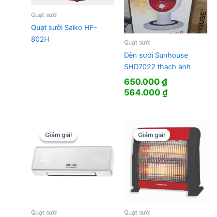
Quạt sưởi
Quạt sưởi Saiko HF-
802H
Quạt sưởi
Đèn sưởi Sunhouse
SHD7022 thạch anh
650.000
₫
Giá
Giá
564.000
₫
gốc
hiện
là:
tại
650.000 ₫.
là:
564.000 ₫.
Giảm giá!
Giảm giá!
Giảm giá!
Giảm giá!
Quạt sưởi
Quạt sưởi