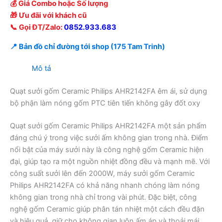
💰 Giá Combo hoặc Số lượng
🎁 Ưu đãi với khách cũ
📞 Gọi ĐT/Zalo:
0852.933.683
📍 Bản đồ chỉ đường tới shop (175 Tam Trinh)
Mô tả
Quạt sưởi gốm Ceramic Philips AHR2142FA êm ái, sử dụng
bộ phận làm nóng gốm PTC tiên tiến không gây đốt oxy
Quạt sưởi gốm Ceramic Philips AHR2142FA một sản phẩm
đáng chú ý trong việc sưởi ấm không gian trong nhà. Điểm
nổi bật của máy sưởi này là công nghệ gốm Ceramic hiện
đại, giúp tạo ra một nguồn nhiệt đồng đều và mạnh mẽ. Với
công suất sưởi lên đến 2000W, máy sưởi gốm Ceramic
Philips AHR2142FA có khả năng nhanh chóng làm nóng
không gian trong nhà chỉ trong vài phút. Đặc biệt, công
nghệ gốm Ceramic giúp phân tán nhiệt một cách đều đặn
và hiệu quả, giữ cho không gian luôn ấm áp và thoải mái.