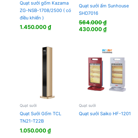
Quạt sưởi gốm Kazama
Quạt sưởi ấm Sunhouse
ZG-NSB-1708/2500 ( có
SHD7016
điều khiển )
564.000
₫
1.450.000
₫
Giá
Giá
430.000
₫
gốc
hiện
là:
tại
564.000 ₫.
là:
430.000 ₫.
Quạt sưởi
Quạt sưởi
Quạt Sưởi Gốm TCL
Quạt sưởi Saiko HF-1201
TN21-T22B
1.050.000
₫