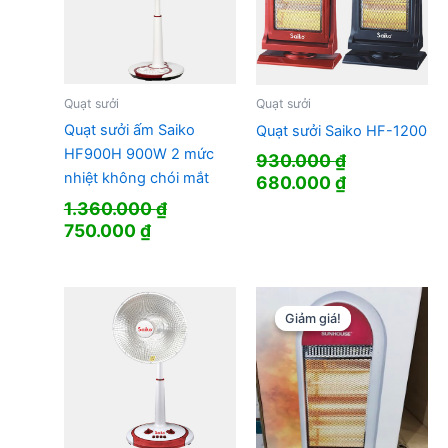
Quạt sưởi
Quạt sưởi
Quạt sưởi ấm Saiko
Quạt sưởi Saiko HF-1200
HF900H 900W 2 mức
930.000
₫
nhiệt không chói mắt
Giá
Giá
680.000
₫
gốc
hiện
1.360.000
₫
là:
tại
Giá
Giá
750.000
₫
930.000 ₫.
là:
gốc
hiện
680.000 ₫.
là:
tại
1.360.000 ₫.
là:
750.000 ₫.
Giảm giá!
Giảm giá!