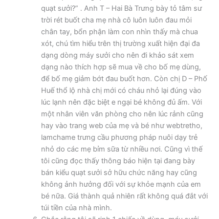
quạt sưởi?” . Anh T – Hai Bà Trưng bày tỏ tâm sư
trời rét buốt cha mẹ nhà cô luôn luôn đau mỏi
chân tay, bổn phận làm con nhìn thấy mà chua
xót, chú tìm hiểu trên thị trường xuất hiện đại đa
dạng dòng máy sưởi cho nên đi khảo sát xem
dạng nào thích hợp sẽ mua về cho bố mẹ dùng,
để bố mẹ giảm bớt đau buốt hơn. Còn chị D – Phố
Huế thổ lộ nhà chị mới có cháu nhỏ lại đúng vào
lúc lạnh nên đặc biệt e ngại bé không đủ ấm. Với
một nhân viên văn phòng cho nên lúc rảnh cũng
hay vào trang web của mẹ và bé như webtretho,
lamchame trưng cầu phương pháp nuôi dạy trẻ
nhỏ do các mẹ bỉm sữa từ nhiều nơi. Cũng vì thế
tôi cũng đọc thấy thông báo hiện tại đang bày
bán kiểu quạt sưởi sở hữu chức năng hay cũng
không ảnh hưởng đối với sự khỏe mạnh của em
bé nữa. Giá thành quả nhiên rất không quá đắt với
túi tiền của nhà mình.