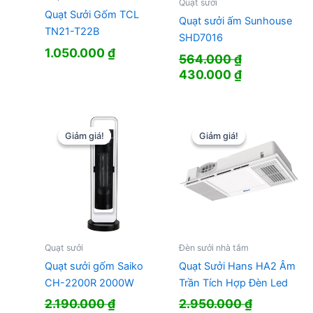
Quạt sưởi
Quạt Sưởi Gốm TCL
Quạt sưởi ấm Sunhouse
TN21-T22B
SHD7016
1.050.000
₫
564.000
₫
Giá
Giá
430.000
₫
gốc
hiện
là:
tại
564.000 ₫.
là:
430.000 ₫.
Giảm giá!
Giảm giá!
Giảm giá!
Giảm giá!
Quạt sưởi
Đèn sưởi nhà tắm
Quạt sưởi gốm Saiko
Quạt Sưởi Hans HA2 Âm
CH-2200R 2000W
Trần Tích Hợp Đèn Led
2.190.000
₫
2.950.000
₫