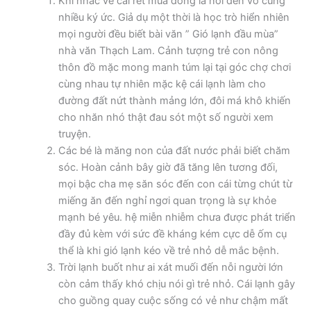
Khi nhắc về cái rét mùa đông là nói đến vô cùng
nhiều ký ức. Giả dụ một thời là học trò hiển nhiên
mọi người đều biết bài văn ” Gió lạnh đầu mùa”
nhà văn Thạch Lam. Cảnh tượng trẻ con nông
thôn đồ mặc mong manh túm lại tại góc chợ chơi
cùng nhau tự nhiên mặc kệ cái lạnh làm cho
đường đất nứt thành mảng lớn, đôi má khô khiến
cho nhăn nhó thật đau sót một số người xem
truyện.
Các bé là măng non của đất nước phải biết chăm
sóc. Hoàn cảnh bây giờ đã tăng lên tương đối,
mọi bậc cha mẹ săn sóc đến con cái từng chút từ
miếng ăn đến nghỉ ngơi quan trọng là sự khỏe
mạnh bé yêu. hệ miễn nhiễm chưa được phát triển
đầy đủ kèm với sức đề kháng kém cực dễ ốm cụ
thể là khi gió lạnh kéo về trẻ nhỏ dễ mắc bệnh.
Trời lạnh buốt như ai xát muối đến nỗi người lớn
còn cảm thấy khó chịu nói gì trẻ nhỏ. Cái lạnh gây
cho guồng quay cuộc sống có vẻ như chậm mất