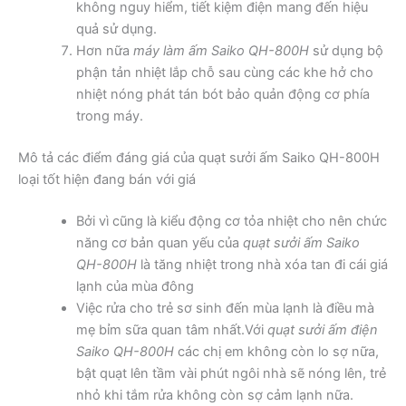
không nguy hiểm, tiết kiệm điện mang đến hiệu
quả sử dụng.
Hơn nữa
máy làm ấm Saiko QH-800H
sử dụng bộ
phận tản nhiệt lắp chỗ sau cùng các khe hở cho
nhiệt nóng phát tán bót bảo quản động cơ phía
trong máy.
Mô tả các điểm đáng giá của quạt sưởi ấm Saiko QH-800H
loại tốt hiện đang bán với giá
Bởi vì cũng là kiểu động cơ tỏa nhiệt cho nên chức
năng cơ bản quan yếu của
quạt sưởi ấm Saiko
QH-800H
là tăng nhiệt trong nhà xóa tan đi cái giá
lạnh của mùa đông
Việc rửa cho trẻ sơ sinh đến mùa lạnh là điều mà
mẹ bỉm sữa quan tâm nhất.Với
quạt sưởi ấm điện
Saiko QH-800H
các chị em không còn lo sợ nữa,
bật quạt lên tầm vài phút ngôi nhà sẽ nóng lên, trẻ
nhỏ khi tắm rửa không còn sợ cảm lạnh nữa.