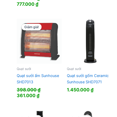
Giá
Giá
777.000
₫
là:
tại
gốc
hiện
730.000 ₫.
là:
là:
tại
590.000 ₫.
820.000 ₫.
là:
777.000 ₫.
Giảm giá!
Giảm giá!
Quạt sưởi
Quạt sưởi
Quạt sưởi ấm Sunhouse
Quạt sưởi gốm Ceramic
SHD7013
Sunhouse SHD7071
398.000
₫
1.450.000
₫
Giá
Giá
361.000
₫
gốc
hiện
là:
tại
398.000 ₫.
là: