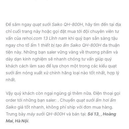
Để sắm ngay
quạt sưởi Saiko QH-800H
, hãy tìm đến tại địa
chỉ cuối trang này hoặc gọi đặt mua tới đội chuyên viên tư
vấn của
rehoi.com 13 Lĩnh nam
khi quý bạn sẵn sàng tậu
ngay cho tổ ấm 1
thiết bị tạo ấm Saiko QH-800H
đa thuận
tiện này. Những bạn saler vững vàng về thương phẩm và
dày dạn kinh nghiệm sẽ nhanh chóng tư vấn giúp quý
khách cách làm sao để lựa chọn một trong các kiểu quạt
sưởi ấm nóng xuất xứ chính hãng loại nào tốt nhất, hợp lý
nhất.
Vậy quý khách còn ngại ngùng gì thêm nữa. Điện thoại gọi
order tới những bạn saler:
. Chuyển
quạt sưởi ấm hơi ấm
Saiko
giá tốt nhanh, không phí ship với đơn mua hàng.
Trưng bày
máy sưởi QH-800H
và bán tại:
Số 13, , Hoàng
Mai, Hà Nội
.