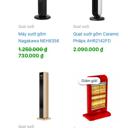
Quạt sưởi
Quạt sưởi
Máy sưởi gốm
Quạt sưởi gốm Ceramic
Nagakawa NEH8356
Philips AHR2142FD
1.250.000
₫
2.090.000
₫
Giá
Giá
730.000
₫
gốc
hiện
là:
tại
1.250.000 ₫.
là:
730.000 ₫.
Giảm giá!
Giảm giá!
Quạt sưởi