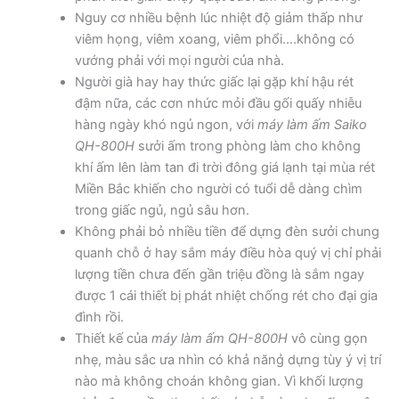
Nguy cơ nhiều bệnh lúc nhiệt độ giảm thấp như
viêm họng, viêm xoang, viêm phổi….không có
vướng phải với mọi người của nhà.
Người già hay hay thức giấc lại gặp khí hậu rét
đậm nữa, các cơn nhức mỏi đầu gối quấy nhiễu
hàng ngày khó ngủ ngon, với
máy làm ấm Saiko
QH-800H
sưởi ấm trong phòng làm cho không
khí ấm lên làm tan đi trời đông giá lạnh tại mùa rét
Miền Bắc khiến cho người có tuổi dễ dàng chìm
trong giấc ngủ, ngủ sâu hơn.
Không phải bỏ nhiều tiền để dựng đèn sưởi chung
quanh chỗ ở hay sắm máy điều hòa quý vị chỉ phải
lượng tiền chưa đến gần triệu đồng là sắm ngay
được 1 cái thiết bị phát nhiệt chống rét cho đại gia
đình rồi.
Thiết kế của
máy làm ấm QH-800H
vô cùng gọn
nhẹ, màu sắc ưa nhìn có khả năng̉ dựng tùy ý vị trí
nào mà không choán không gian. Vì khối lượng