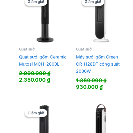
361.000 ₫.
Giảm giá!
Giảm giá!
Giảm giá!
Giảm giá!
Quạt sưởi
Quạt sưởi
Quạt sưởi gốm Ceramic
Máy sưởi gốm Creen
Mutosi MCH-2000L
CR-H28DT công suất
2000W
2.990.000
₫
Giá
Giá
2.350.000
₫
1.380.000
₫
gốc
hiện
Giá
Giá
930.000
₫
là:
tại
gốc
hiện
2.990.000 ₫.
là:
là:
tại
2.350.000 ₫.
1.380.000 ₫.
là:
930.000 ₫.
Giảm giá!
Giảm giá!