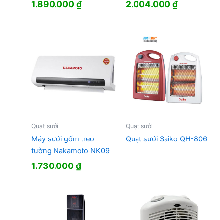
Giá
Giá
Giá
Giá
1.890.000
₫
2.004.000
₫
gốc
hiện
gốc
hiện
là:
tại
là:
tại
2.190.000 ₫.
là:
2.950.000 ₫.
là:
1.890.000 ₫.
2.004.000
Quạt sưởi
Quạt sưởi
Máy sưởi gốm treo
Quạt sưởi Saiko QH-806
tường Nakamoto NK09
1.730.000
₫