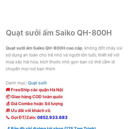
Quạt sưởi ấm Saiko QH-800H
Quạt sưởi ấm Saiko QH-800H cao cấp
, không đốt cháy oxi
sử dụng an toàn cho trẻ nhỏ và người lớn tuổi, thiết kế với
mùa sắc hài hòa, kích thước nhỏ gọn bạn có thể cầm di
chuyển mọi nơi bạn thích
Danh mục:
Quạt sưởi
🚚 FreeShip các quận Hà Nội
📦 Giao hàng COD toàn quốc
💰 Giá Combo hoặc Số lượng
🎁 Ưu đãi với khách cũ
📞 Gọi ĐT/Zalo:
0852.933.683
📍 Bản đồ chỉ đường tới shop (175 Tam Trinh)