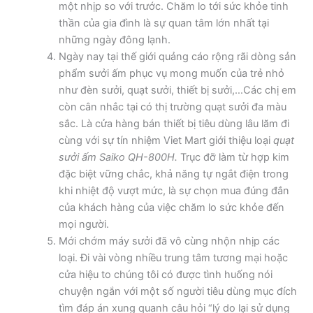
một nhịp so với trước. Chăm lo tới sức khỏe tinh
thần của gia đình là sự quan tâm lớn nhất tại
những ngày đông lạnh.
Ngày nay tại thế giới quảng cáo rộng rãi dòng sản
phẩm sưởi ấm phục vụ mong muốn của trẻ nhỏ
như đèn sưởi, quạt sưởi, thiết bị sưởi,…Các chị em
còn cân nhắc tại có thị trường quạt sưởi đa màu
sắc. Là cửa hàng bán thiết bị tiêu dùng lâu lăm đi
cùng với sự tín nhiệm Viet Mart giới thiệu loại
quạt
sưởi ấm Saiko QH-800H.
Trục đỡ làm từ hợp kim
đặc biệt vững chắc, khả năng tự ngắt điện trong
khi nhiệt độ vượt mức, là sự chọn mua đúng đắn
của khách hàng của việc chăm lo sức khỏe đến
mọi người.
Mới chớm máy sưởi đã vô cùng nhộn nhịp các
loại. Đi vài vòng nhiều trung tâm tương mại hoặc
cửa hiệu to chúng tôi có được tình huống nói
chuyện ngắn với một số người tiêu dùng mục đích
tìm đáp án xung quanh câu hỏi “lý do lại sử dụng