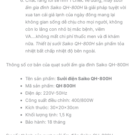
Chắc rằng tôi sẽ rinh 1 chiếc về dùng,
máy sưởi
ấm gia đình Saiko QH-800H
là giải pháp tuyệt vời
xua tan cái giá lạnh của ngày đông mang lại
không gian sống dễ chịu cho mọi người, không
còn lo lắng con nhỏ bị mắc bệnh, viêm
VA….không mất chi phí thuốc men và đi khám
nữa.
Thiết bị sưởi Saiko QH-800H
sản phẩm tỏa
nhiệt bất chấp nhiệt độ bên ngoài.
Thông số cơ bản của quạt sưởi ấm gia đình Saiko QH-800H
Tên sản phẩm:
Sưởi điện Saiko QH-800H
Mã sản phẩm:
QH 800H
Điện áp: 220V-50Hz
Công suất điều chỉnh: 400/800W
Kích thước: 30x20x30cm
Khối lượng tịnh: 1,5 Kg
Bảo hành: 18 tháng