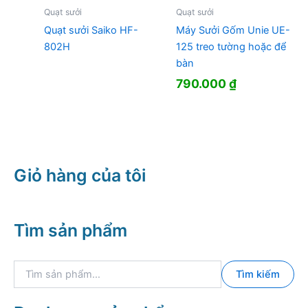
Quạt sưởi
Quạt sưởi
Quạt sưởi Saiko HF-
Máy Sưởi Gốm Unie UE-
802H
125 treo tường hoặc để
bàn
790.000
₫
Giỏ hàng của tôi
Tìm sản phẩm
T
Tìm kiếm
ì
m
k