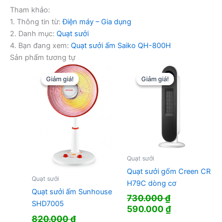
Tham khảo:
1. Thông tin từ:
Điện máy – Gia dụng
2. Danh mục:
Quạt sưởi
4. Bạn đang xem:
Quạt sưởi ấm Saiko QH-800H
Sản phẩm tương tự
Giảm giá!
Giảm giá!
Giảm giá!
Giảm giá!
Quạt sưởi
Quạt sưởi gốm Creen CR
Quạt sưởi
H79C dòng cơ
Quạt sưởi ấm Sunhouse
730.000
₫
SHD7005
Giá
Giá
590.000
₫
820.000
₫
gốc
hiện