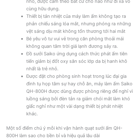
nhỏ, được cầm theo bất cứ chỗ nào như đi xa vô
cùng hữu dụng.
Thiết bị tản nhiệt của máy làm ấm không tạo ra
phản chiếu sáng lóa mắt, nhưng phóng ra những
vệt sáng dịu mát không tổn thương tới hai mắt
Bé yêu vô tư vui vẻ trong căn phòng thoải mái
không quan tâm trời giá lạnh đương sảy ra.
Đồ sưởi Saiko ứng dụng cách thức phát ấm tiên
tiến giảm bị đốt oxy săn sóc lớp da bị hanh khô
nhất là trẻ nhỏ.
Được đặt cho phòng sinh hoạt trong lúc đại gia
đình tụ họp tâm sự hay chỗ ăn, máy làm ấm Saiko
QH-800H được dùng được phòng riêng để nghỉ vì
luồng sáng bởi đèn tản ra giảm chói mắt làm khó
giấc nghỉ như một vài dạng thiết bị phát nhiệt
khác.
Một số điểm chú ý mỗi khi vận hành quạt sưởi ấm QH-
800H làm sao cho bền bỉ và hiệu quả lâu dài