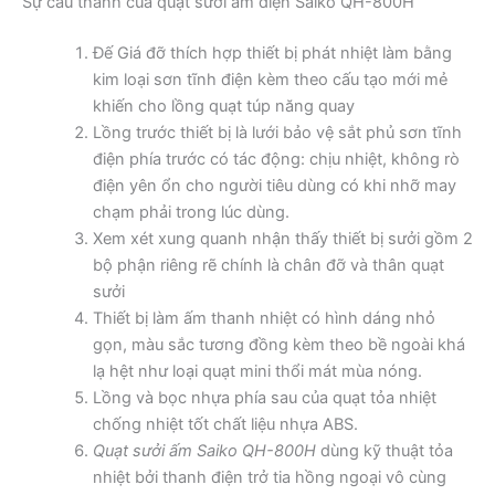
Sự cấu thành của quạt sưởi ấm điện Saiko QH-800H
Đế Giá đỡ thích hợp thiết bị phát nhiệt làm bằng
kim loại sơn tĩnh điện kèm theo cấu tạo mới mẻ
khiến cho lồng quạt túp năng quay
Lồng trước thiết bị là lưới bảo vệ sắt phủ sơn tĩnh
điện phía trước có tác động: chịu nhiệt, không rò
điện yên ổn cho người tiêu dùng có khi nhỡ may
chạm phải trong lúc dùng.
Xem xét xung quanh nhận thấy thiết bị sưởi gồm 2
bộ phận riêng rẽ chính là chân đỡ và thân quạt
sưởi
Thiết bị làm ấm thanh nhiệt có hình dáng nhỏ
gọn, màu sắc tương đồng kèm theo bề ngoài khá
lạ hệt như loại quạt mini thổi mát mùa nóng.
Lồng và bọc nhựa phía sau của quạt tỏa nhiệt
chống nhiệt tốt chất liệu nhựa ABS.
Quạt sưởi ấm Saiko QH-800H
dùng kỹ thuật tỏa
nhiệt bởi thanh điện trở tia hồng ngoại vô cùng