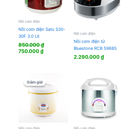
Nồi cơm điện
Nồi cơm điện Sato S30-
Nồi cơm điện
30F 3.0 Lít
Nồi cơm điện tử
850.000
₫
Bluestone RCB 5968S
Giá
Giá
750.000
₫
2.290.000
₫
gốc
hiện
là:
tại
850.000 ₫.
là:
750.000 ₫.
Giảm giá!
Giảm giá!
Nồi cơm điện
Nồi cơm điện