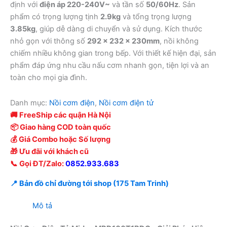
1.980.000 ₫.
là:
định với
điện áp 220-240V~
và tần số
50/60Hz
. Sản
1.380.000 ₫.
phẩm có trọng lượng tịnh
2.9kg
và tổng trọng lượng
3.85kg
, giúp dễ dàng di chuyển và sử dụng. Kích thước
nhỏ gọn với thông số
292 x 232 x 230mm
, nồi không
chiếm nhiều không gian trong bếp. Với thiết kế hiện đại, sản
phẩm đáp ứng nhu cầu nấu cơm nhanh gọn, tiện lợi và an
toàn cho mọi gia đình.
Danh mục:
Nồi cơm điện
,
Nồi cơm điện tử
🚚 FreeShip các quận Hà Nội
📦 Giao hàng COD toàn quốc
💰 Giá Combo hoặc Số lượng
🎁 Ưu đãi với khách cũ
📞 Gọi ĐT/Zalo:
0852.933.683
📍 Bản đồ chỉ đường tới shop (175 Tam Trinh)
Mô tả