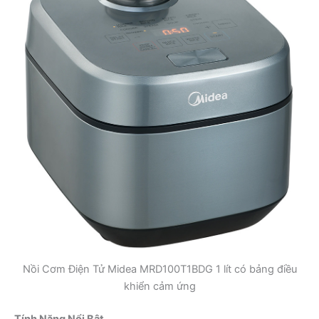
Nồi Cơm Điện Tử Midea MRD100T1BDG 1 lít có bảng điều
khiển cảm ứng
Tính Năng Nổi Bật