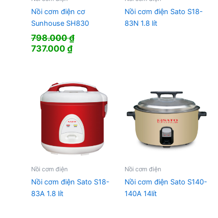
Nồi cơm điện cơ
Nồi cơm điện Sato S18-
Sunhouse SH830
83N 1.8 lít
798.000
₫
Giá
Giá
737.000
₫
gốc
hiện
là:
tại
798.000 ₫.
là:
737.000 ₫.
Nồi cơm điện
Nồi cơm điện
Nồi cơm điện Sato S18-
Nồi cơm điện Sato S140-
83A 1.8 lít
140A 14lít