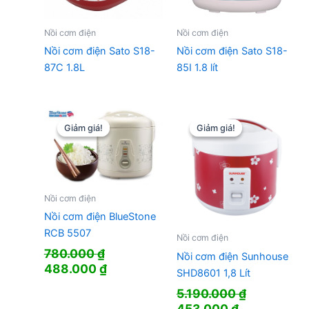
Nồi cơm điện
Nồi cơm điện
Nồi cơm điện Sato S18-
Nồi cơm điện Sato S18-
87C 1.8L
85I 1.8 lít
Giảm giá!
Giảm giá!
Giảm giá!
Giảm giá!
Nồi cơm điện
Nồi cơm điện BlueStone
RCB 5507
Nồi cơm điện
780.000
₫
Nồi cơm điện Sunhouse
Giá
Giá
488.000
₫
SHD8601 1,8 Lít
gốc
hiện
5.190.000
₫
là:
tại
Giá
Giá
453.000
₫