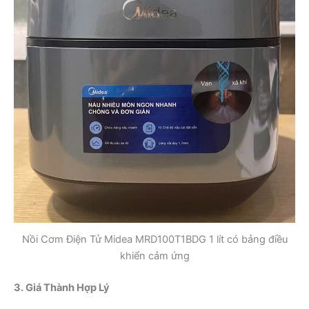
Nồi Cơm Điện Tử Midea MRD100T1BDG 1 lít có bảng điều
khiển cảm ứng
3. Giá Thành Hợp Lý