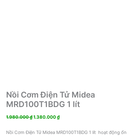
Nồi Cơm Điện Tử Midea
MRD100T1BDG 1 lít
Giá
Giá
1.980.000
₫
1.380.000
₫
gốc
hiện
là:
tại
Nồi Cơm Điện Tử Midea MRD100T1BDG 1 lít hoạt động ổn