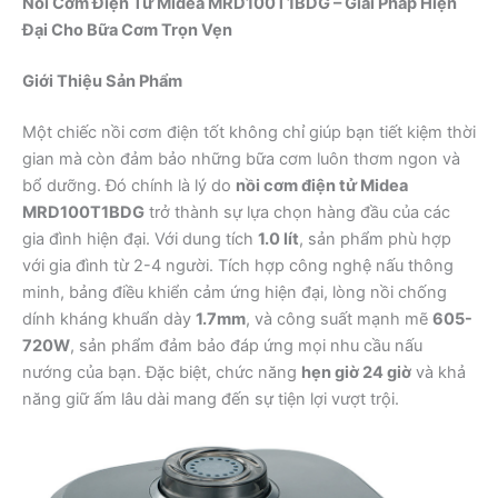
Nồi Cơm Điện Tử Midea MRD100T1BDG – Giải Pháp Hiện
Đại Cho Bữa Cơm Trọn Vẹn
Giới Thiệu Sản Phẩm
Một chiếc nồi cơm điện tốt không chỉ giúp bạn tiết kiệm thời
gian mà còn đảm bảo những bữa cơm luôn thơm ngon và
bổ dưỡng. Đó chính là lý do
nồi cơm điện tử Midea
MRD100T1BDG
trở thành sự lựa chọn hàng đầu của các
gia đình hiện đại. Với dung tích
1.0 lít
, sản phẩm phù hợp
với gia đình từ 2-4 người. Tích hợp công nghệ nấu thông
minh, bảng điều khiển cảm ứng hiện đại, lòng nồi chống
dính kháng khuẩn dày
1.7mm
, và công suất mạnh mẽ
605-
720W
, sản phẩm đảm bảo đáp ứng mọi nhu cầu nấu
nướng của bạn. Đặc biệt, chức năng
hẹn giờ 24 giờ
và khả
năng giữ ấm lâu dài mang đến sự tiện lợi vượt trội.