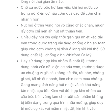
lòng nồi thời gian ấn nắp.
Chỗ xả nước bốc hơi làm việc khi hơi nước có
trong nồi điện cơ nấu cơm quá cao để cơm chín
nhanh hơn .
Nút mở ở trên vung nồi vô cùng chắc chắn, muốn
lấy cơm chỉ nên ấn nút rất thuận tiện.
Chiều dày nồi lớn giúp thời gian giữ nhiệt kéo dài,
bên trong được tráng vài tầng chống dính an toàn
giúp cho cơm không bị dính ở lòng nồi khi thổi.Sử
dụng chất liệu chống dính Whitford ủa Mỹ.
Hay sử dụng hợp kim nhôm là chất liệu thông
dụng nhất của nồi điện cơ nấu cơm, thường được
ưa chuộng vì giá cả không hề đắt, rất nhẹ, chống
gỉ sét, tải nhiệt nhanh, làm chín cơm mau chóng.
Gang mang tính năng hút nhiệt và có khả năng
tản nhiệt cực tốt. Kèm với đó, hợp kim nhôm có
cấu trúc bền vững làm cho ruột sản phẩm không
bị biến dạng trong quá trình nấu nướng, giúp duy
trì mức cọ xát với mâm nhiệt tốt, kín khít vào