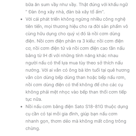
bữa ăn sum vầy như vầy. Thật đúng với khẩu ngữ
” Đàn ông xây nhà, đàn bà xây tổ ấm”.
Với cái phát triển không ngừng nhiều công nghệ
tiên tiến, mọi thương hiệu cho ra đời sản phẩm vô
cùng hữu dụng cho quý vị đó là nồi cơm dùng
điện. Nồi cơm điện phân ra 3 kiểu: nồi cơm điện
cơ, nồi cơm điện tử và nồi cơm điện cao tần nấu
bằng từ IH đi với những tính năng khác nhau
người nấu có thể lựa mua tùy theo sở thích nấu
nướng. Với ai vẫn có ông bà lớn tuổi tại quê hương
vẫn còn dùng bếp dùng than hoặc bếp nấu rơm,
nồi cơm dùng điện có thể không để cho các cụ
không phải mệt nhọc vào bếp than thổi cơm tiếp
tục nữa.
Nồi nấu cơm bằng điện Sato S18-81G thuộc dụng
cụ cần có tại mỗi gia đình, giúp bạn nấu cơm
nhanh gọn, thơm dẻo mà không mất công trông
chừng.