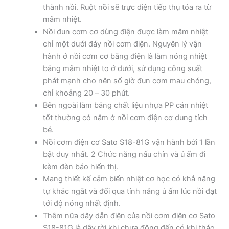
thành nồi. Ruột nồi sẽ trực diện tiếp thụ tỏa ra từ
mâm nhiệt.
Nồi đun cơm cơ dùng điện được làm mâm nhiệt
chỉ một dưới đáy nồi cơm điện. Nguyên lý vận
hành ở nồi cơm cơ bằng điện là làm nóng nhiệt
bằng mâm nhiệt to ở dưới, sử dụng công suất
phát mạnh cho nên số giờ đun cơm mau chóng,
chỉ khoảng 20 – 30 phút.
Bên ngoài làm bằng chất liệu nhựa PP cản nhiệt
tốt thường có nằm ở nồi cơm điện cơ dung tích
bé.
Nồi cơm điện cơ Sato S18-81G vận hành bởi 1 lần
bật duy nhất. 2 Chức năng nấu chín và ủ ấm đi
kèm đèn báo hiển thị.
Mang thiết kế cảm biến nhiệt cơ học có khẳ năng
tự khắc ngắt và đổi qua tính năng ủ ấm lúc nồi đạt
tới độ nóng nhất định.
Thêm nữa dây dẫn điện của nồi cơm điện cơ Sato
S18-81G là dây rời khi chưa động đến có khi tháo