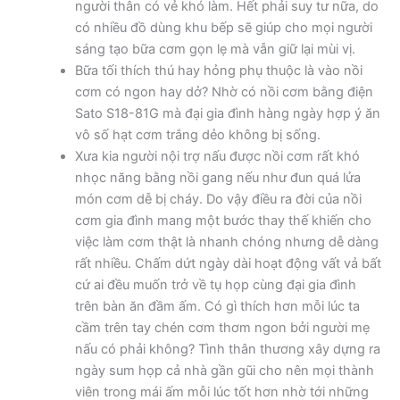
người thân có vẻ khó làm. Hết phải suy tư nữa, do
có nhiều đồ dùng khu bếp sẽ giúp cho mọi người
sáng tạo bữa cơm gọn lẹ mà vẫn giữ lại mùi vị.
Bữa tối thích thú hay hỏng phụ thuộc là vào nồi
cơm có ngon hay dở? Nhờ có nồi cơm bằng điện
Sato S18-81G mà đại gia đình hàng ngày hợp ý ăn
vô số hạt cơm trắng dẻo không bị sống.
Xưa kia người nội trợ nấu được nồi cơm rất khó
nhọc năng bằng nồi gang nếu như đun quá lửa
món cơm dễ bị cháy. Do vậy điều ra đời của nồi
cơm gia đình mang một bước thay thế khiến cho
việc làm cơm thật là nhanh chóng nhưng dễ dàng
rất nhiều. Chấm dứt ngày dài hoạt động vất vả bất
cứ ai đều muốn trở về tụ họp cùng đại gia đình
trên bàn ăn đầm ấm. Có gì thích hơn mỗi lúc ta
cầm trên tay chén cơm thơm ngon bởi người mẹ
nấu có phải không? Tình thân thương xây dựng ra
ngày sum họp cả nhà gần gũi cho nên mọi thành
viên trong mái ấm mỗi lúc tốt hơn nhờ tới những