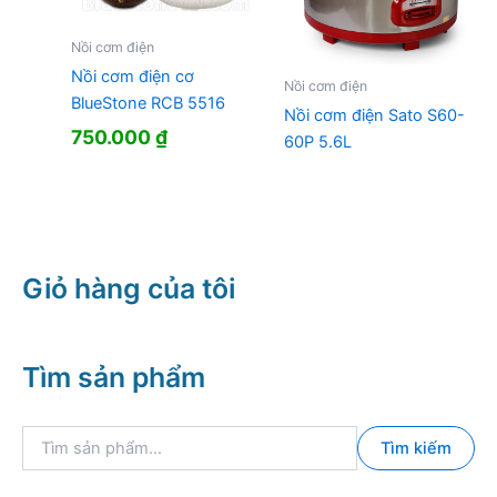
Nồi cơm điện
Nồi cơm điện cơ
Nồi cơm điện
BlueStone RCB 5516
Nồi cơm điện Sato S60-
750.000
₫
60P 5.6L
Giỏ hàng của tôi
Tìm sản phẩm
T
Tìm kiếm
ì
m