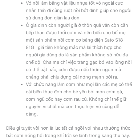
Vỏ nồi làm bằng vật liệu nhựa tốt vỏ ngoài cực
nhẵn thín đi cùng ruột nồi bớt dính giúp cho người
sử dụng đơn giản lau dọn
Ở gia đình còn người già ở thôn quê vẫn còn cần
bếp than được thổi cơm và nên biếu cho bố mẹ
một sản phẩm nồi cơm cơ bằng điện Sato S18-
81G , giá tiền không mắc mà lại thích hợp cho
người già dùng do là sản phẩm không sở hữu đa
chế độ. Cha mẹ chỉ việc tráng gạo bỏ vào lòng nồi
có thể bật nấc, cơm được nấu thơm ngon mà
chẳng phải chịu đựng cái nóng mạnh bởi rạ.
Với chức năng làm cơm như mọi lần các mẹ có thể
cải biến thực đơn cho bé yêu bởi món cơm gà,
cơm ngũ cốc hay cơm rau củ. Không chỉ thế giữ
nguyên vi chất mà còn thực hiện vô cùng dễ
dàng.
Điều gì tuyệt vời hơn là lúc tất cả ngồi với nhau thưởng thức
bát cơm nóng hổi trong khí trời se lạnh trong sang thu này.