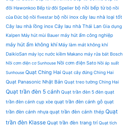
bộ nồi bếp từ
đôi Hawonkoo
Bếp từ đôi Spelier
bộ nồi
bộ nồi inox
cây lau nhà loại tốt
của Đức
bộ nồi fivestar
Cây lau nhà lồng inox
Cây lau nhà Thái Lan
Gia dụng
Kalpen
Máy hút mùi Bauer
máy hút ẩm công nghiệp
máy hút ẩm không khí
Máy làm mát không khí
DaikioSan
máy lọc nước kiềm Makano
máy rửa bát Bosch
Nồi cơm điện Sato
Nồi cơm điện cơ Sunhouse
Nồi áp suất
Quạt Ching Hai
Quạt cây đứng Ching Hai
Sunhouse
Quạt Panasonic Nhật Bản
Quạt treo tường Ching Hai
Quạt trần đèn 5 cánh
Quạt trần đèn 5 đèn
quạt
quạt trần đèn cánh gỗ
quạt
trần đèn cánh cụp xòe
Quạt
trần đèn cánh nhựa
quạt trần đèn cánh thép
trần đèn Klasse
Quạt trần đèn trang trí
Quạt tích