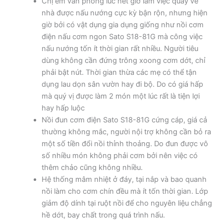
Chị em văn phòng lúc hết giờ làm việc quay về
nhà được nấu nướng cực kỳ bận rộn, nhưng hiện
giờ bởi có vật dụng gia dụng giống như nồi cơm
điện nấu cơm ngon Sato S18-81G mà công việc
nấu nướng tốn ít thời gian rất nhiều. Người tiêu
dùng không cần đứng trông xoong cơm dớt, chỉ
phải bật nút. Thời gian thừa các mẹ có thể tận
dụng lau dọn sân vườn hay đi bộ. Do có giá hấp
mà quý vị được làm 2 món một lúc rất là tiện lợi
hay hấp luộc
Nồi đun cơm điện Sato S18-81G cứng cáp, giá cả
thường không mắc, người nội trợ không cần bỏ ra
một số tiền đổi nồi thỉnh thoảng. Do đun được vô
số nhiều món không phải cơm bởi nên việc có
thêm chảo cũng không nhiều.
Hệ thống mâm nhiệt ở đáy, tại nắp và bao quanh
nồi làm cho cơm chín đều mà ít tốn thời gian. Lớp
giảm độ dính tại ruột nồi để cho nguyên liệu chẳng
hề dớt, bay chất trong quá trình nấu.