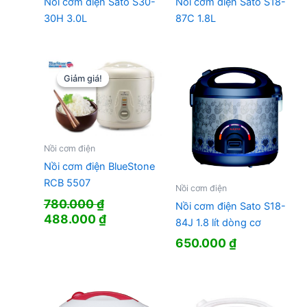
Nồi cơm điện Sato S30-
Nồi cơm điện Sato S18-
30H 3.0L
87C 1.8L
Giảm giá!
Giảm giá!
Nồi cơm điện
Nồi cơm điện BlueStone
RCB 5507
Nồi cơm điện
780.000
₫
Nồi cơm điện Sato S18-
Giá
Giá
488.000
₫
84J 1.8 lít dòng cơ
gốc
hiện
650.000
₫
là:
tại
780.000 ₫.
là:
488.000 ₫.