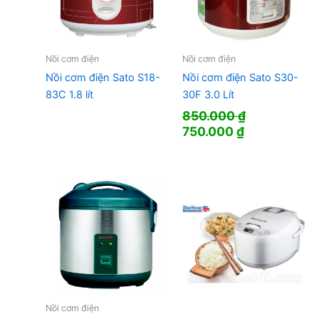
Nồi cơm điện
Nồi cơm điện
Nồi cơm điện Sato S18-
Nồi cơm điện Sato S30-
83C 1.8 lít
30F 3.0 Lít
850.000
₫
Giá
Giá
750.000
₫
gốc
hiện
là:
tại
850.000 ₫.
là:
750.000 ₫.
Nồi cơm điện