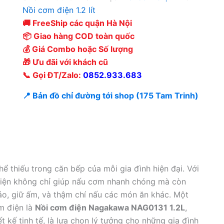
Nồi cơm điện 1.2 lít
🚚 FreeShip các quận Hà Nội
📦 Giao hàng COD toàn quốc
💰 Giá Combo hoặc Số lượng
🎁 Ưu đãi với khách cũ
📞 Gọi ĐT/Zalo:
0852.933.683
📍 Bản đồ chỉ đường tới shop (175 Tam Trinh)
ể thiếu trong căn bếp của mỗi gia đình hiện đại. Với
 điện không chỉ giúp nấu cơm nhanh chóng mà còn
cháo, giữ ấm, và thậm chí nấu các món ăn khác. Một
m điện là
Nồi cơm điện Nagakawa NAG0131 1.2L
,
ết kế tinh tế, là lựa chọn lý tưởng cho những gia đình