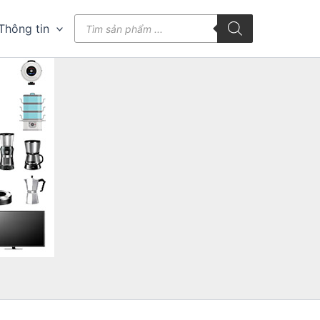
Tìm
Thông tin
kiếm
sản
phẩm