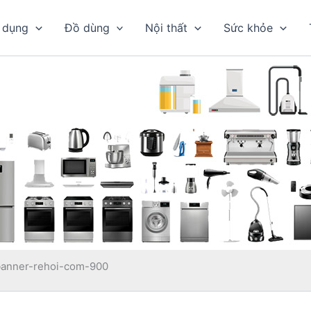
 dụng
Đồ dùng
Nội thất
Sức khỏe
banner-rehoi-com-900