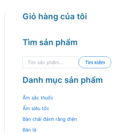
Giỏ hàng của tôi
Tìm sản phẩm
T
Tìm kiếm
ì
m
k
Danh mục sản phẩm
i
ế
m
Ấm sắc thuốc
:
Ấm siêu tốc
Bàn chải đánh răng điện
Bàn là