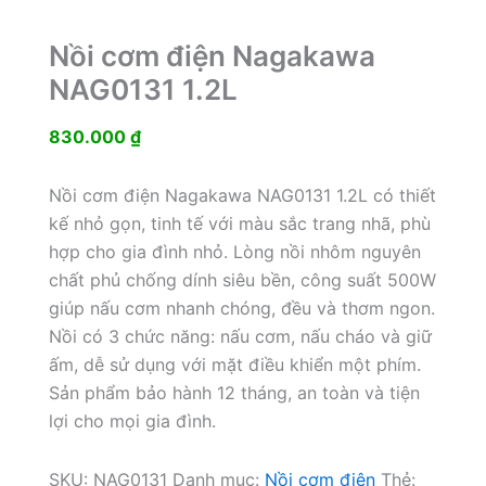
Nồi cơm điện Nagakawa
NAG0131 1.2L
830.000
₫
Nồi cơm điện Nagakawa NAG0131 1.2L có thiết
kế nhỏ gọn, tinh tế với màu sắc trang nhã, phù
hợp cho gia đình nhỏ. Lòng nồi nhôm nguyên
chất phủ chống dính siêu bền, công suất 500W
giúp nấu cơm nhanh chóng, đều và thơm ngon.
Nồi có 3 chức năng: nấu cơm, nấu cháo và giữ
ấm, dễ sử dụng với mặt điều khiển một phím.
Sản phẩm bảo hành 12 tháng, an toàn và tiện
lợi cho mọi gia đình.
SKU:
NAG0131
Danh mục:
Nồi cơm điện
Thẻ: