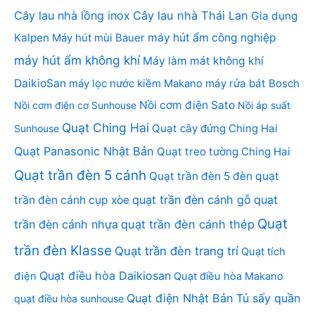
Cây lau nhà lồng inox
Cây lau nhà Thái Lan
Gia dụng
Kalpen
Máy hút mùi Bauer
máy hút ẩm công nghiệp
máy hút ẩm không khí
Máy làm mát không khí
DaikioSan
máy lọc nước kiềm Makano
máy rửa bát Bosch
Nồi cơm điện Sato
Nồi cơm điện cơ Sunhouse
Nồi áp suất
Quạt Ching Hai
Quạt cây đứng Ching Hai
Sunhouse
Quạt Panasonic Nhật Bản
Quạt treo tường Ching Hai
Quạt trần đèn 5 cánh
Quạt trần đèn 5 đèn
quạt
quạt trần đèn cánh gỗ
quạt
trần đèn cánh cụp xòe
Quạt
trần đèn cánh nhựa
quạt trần đèn cánh thép
trần đèn Klasse
Quạt trần đèn trang trí
Quạt tích
Quạt điều hòa Daikiosan
điện
Quạt điều hòa Makano
Quạt điện Nhật Bản
Tủ sấy quần
quạt điều hòa sunhouse