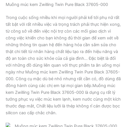
Muỗng múc kem Zwilling Twin Pure Black 37605-000
Trong cuộc sống nhiều khi mọi người phải kể tới phụ nữ rất
tất bật với rất nhiều việc và trọng trách phải thực hiện xong,
từ công sở về đến việc nội trợ còn các mối giao dịch vì
công việc khiến cho bạn không đủ thời gian để xem xét về
những thông tin quan hệ đến hàng hóa cần sắm sửa cho
thật chi tiết từ nhãn hàng chất liệu tạo ra đến hiệu năng và
độ an toàn cho sức khỏe của cả gia đình… Đặc biệt là đối
với những đồ dùng liên quan với thực phẩm ta ăn uống mọi
ngày như Muỗng múc kem Zwilling Twin Pure Black 37605-
000. Công cụ mặc dù bé nhỏ nhưng rất cần có, đồ dùng đã
đồng hành cùng các chị em tại mọi gian bếp.Muỗng múc
kem Zwilling Twin Pure Black 37605-000 là dụng cụ rất lý
tưởng phục vụ việc múc kem lạnh, kem nước cùng một kích
thước đẹp mắt, Chất liệu lưỡi là thép không rỉ cán được bọc
silicon cao cấp chắc chắn.