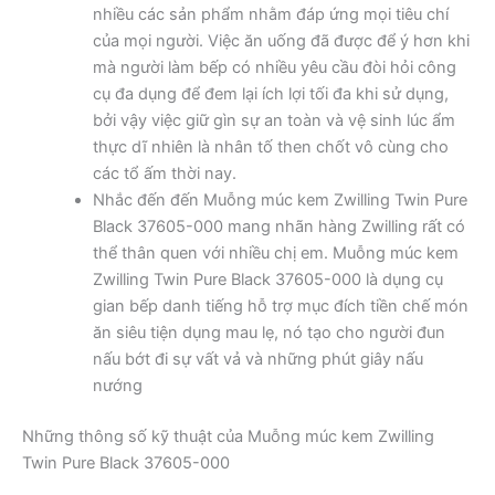
nhiều các sản phẩm nhằm đáp ứng mọi tiêu chí
của mọi người. Việc ăn uống đã được để ý hơn khi
mà người làm bếp có nhiều yêu cầu đòi hỏi công
cụ đa dụng để đem lại ích lợi tối đa khi sử dụng,
bởi vậy việc giữ gìn sự an toàn và vệ sinh lúc ẩm
thực dĩ nhiên là nhân tố then chốt vô cùng cho
các tổ ấm thời nay.
Nhắc đến đến Muỗng múc kem Zwilling Twin Pure
Black 37605-000 mang nhãn hàng Zwilling rất có
thể thân quen với nhiều chị em. Muỗng múc kem
Zwilling Twin Pure Black 37605-000 là dụng cụ
gian bếp danh tiếng hỗ trợ mục đích tiền chế món
ăn siêu tiện dụng mau lẹ, nó tạo cho người đun
nấu bớt đi sự vất vả và những phút giây nấu
nướng
Những thông số kỹ thuật của Muỗng múc kem Zwilling
Twin Pure Black 37605-000