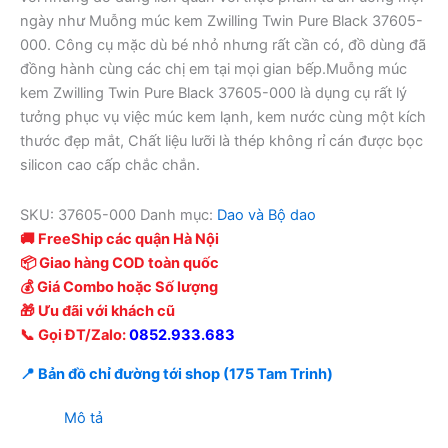
ngày như Muỗng múc kem Zwilling Twin Pure Black 37605-
000. Công cụ mặc dù bé nhỏ nhưng rất cần có, đồ dùng đã
đồng hành cùng các chị em tại mọi gian bếp.Muỗng múc
kem Zwilling Twin Pure Black 37605-000 là dụng cụ rất lý
tưởng phục vụ việc múc kem lạnh, kem nước cùng một kích
thước đẹp mắt, Chất liệu lưỡi là thép không rỉ cán được bọc
silicon cao cấp chắc chắn.
SKU:
37605-000
Danh mục:
Dao và Bộ dao
🚚 FreeShip các quận Hà Nội
📦 Giao hàng COD toàn quốc
💰 Giá Combo hoặc Số lượng
🎁 Ưu đãi với khách cũ
📞 Gọi ĐT/Zalo:
0852.933.683
📍 Bản đồ chỉ đường tới shop (175 Tam Trinh)
Mô tả