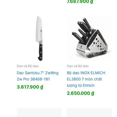
7.687.900
₫
Dao và Bộ dao
Dao và Bộ dao
Dao Santoku 7” Zwilling
Bộ dao INOX ELMICH
Zw Pro 38408-181
EL3800 7 món chất
lượng từ Elmich
3.617.900
₫
2.650.000
₫