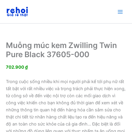
Nhảy
tới
nội
dung
Muỗng múc kem Zwilling Twin
Pure Black 37605-000
702.900
₫
Trong cuộc sống nhiều khi mọi người phải kể tới phụ nữ rất
tất bật với rất nhiều việc và trọng trách phải thực hiện xong,
từ công sở về đến việc nội trợ còn các mối giao dịch vì
công việc khiến cho bạn không đủ thời gian để xem xét về
những thông tin quan hệ đến hàng hóa cần sắm sửa cho
thật chi tiết từ nhãn hàng chất liệu tạo ra đến hiệu năng và
độ an toàn cho sức khỏe của cả gia đình… Đặc biệt là đối
với những đồ dùng liên quan với thực phẩm ta ăn uống mọi