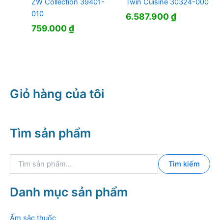
ZW Collection 39401-
Twin Cuisine 30324-000
010
6.587.900
₫
759.000
₫
Giỏ hàng của tôi
Tìm sản phẩm
T
Tìm kiếm
ì
m
k
Danh mục sản phẩm
i
ế
m
Ấm sắc thuốc