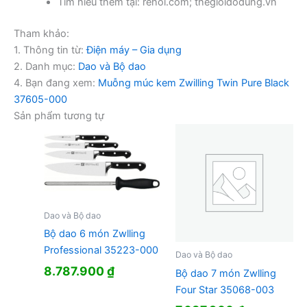
Tìm hiểu thêm tại: rehoi.com; thegioidodung.vn
Tham khảo:
1. Thông tin từ:
Điện máy – Gia dụng
2. Danh mục:
Dao và Bộ dao
4. Bạn đang xem:
Muỗng múc kem Zwilling Twin Pure Black
37605-000
Sản phẩm tương tự
Dao và Bộ dao
Bộ dao 6 món Zwlling
Professional 35223-000
Dao và Bộ dao
8.787.900
₫
Bộ dao 7 món Zwlling
Four Star 35068-003