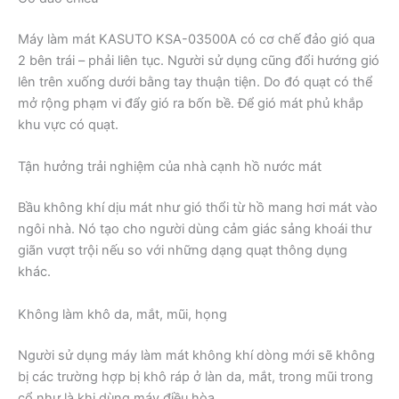
Máy làm mát KASUTO KSA-03500A có cơ chế đảo gió qua
2 bên trái – phải liên tục. Người sử dụng cũng đổi hướng gió
lên trên xuống dưới bằng tay thuận tiện. Do đó quạt có thể
mở rộng phạm vi đẩy gió ra bốn bề. Để gió mát phủ khắp
khu vực có quạt.
Tận hưởng trải nghiệm của nhà cạnh hồ nước mát
Bầu không khí dịu mát như gió thổi từ hồ mang hơi mát vào
ngôi nhà. Nó tạo cho người dùng cảm giác sảng khoái thư
giãn vượt trội nếu so với những dạng quạt thông dụng
khác.
Không làm khô da, mắt, mũi, họng
Người sử dụng máy làm mát không khí dòng mới sẽ không
bị các trường hợp bị khô ráp ở làn da, mắt, trong mũi trong
cổ như là khi dùng máy điều hòa.