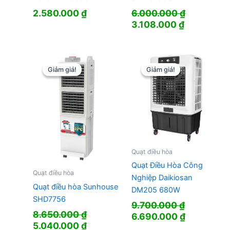
2.580.000
₫
6.000.000
₫
Giá
Giá
3.108.000
₫
gốc
hiện
là:
tại
6.000.000 ₫.
là:
3.108.000 
Giảm giá!
Giảm giá!
Giảm giá!
Giảm giá!
Quạt điều hòa
Quạt Điều Hòa Công
Quạt điều hòa
Nghiệp Daikiosan
Quạt điều hòa Sunhouse
DM205 680W
SHD7756
9.700.000
₫
8.650.000
₫
Giá
Giá
6.690.000
₫
Giá
Giá
5.040.000
₫
gốc
hiện