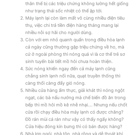
thân thể bị các triệu chứng không lường hết giống
như trạng thái sốc nhiệt có thể ập tới.
Máy lạnh lại còn làm mất vô cùng nhiều điện tiêu
thụ, việc chi trả tiền điện hàng tháng mang lại
nhiều nỗi sợ hãi cho người dùng.
Còn với em nhỏ quanh quẩn trong điều hòa lạnh
cả ngày cũng thường gặp triệu chứng về ho, mà
cứ ở ngoài phòng thì nóng quá vì là cơ thể trẻ sơ
sinh tuyến bài tiết mồ hôi chưa hoàn thiện.
Sức nóng khiến ngay đến cả máy lạnh cũng
chẳng sinh lạnh nổi nữa, quạt truyền thống thì
càng thổi càng đẩy gió nóng.
Nhiều cửa hàng ẩm thực, giải khát thì nóng ngột
ngạt, các bà nấu nướng mà chế biến đồ ăn trong
bếp thì mồ hôi mồ kê nhễ nhại…. Nhưng nếu chốt
cửa rồi chạy điều hòa máy lạnh có được chăng?
Đồ rán mùi cá rán như vậy có thấy ngấy không?
Cửa hiệu đóng kín bưng thì có bán được hàng?
Nhà lợp ngói, nhà tôn, nhà rộng và dễ thoát khí