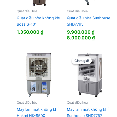
Quạt điều hòa
Quạt điều hòa
Quạt điều hòa không khí
Quạt điều hòa Sunhouse
Boss S-101
SHD7795
1.350.000
₫
9.900.000
₫
Giá
Giá
8.900.000
₫
gốc
hiện
là:
tại
9.900.000 ₫.
là:
8.900.000
Giảm giá!
Giảm giá!
Quạt điều hòa
Quạt điều hòa
Máy làm mát không khí
Máy làm mát không khí
Hakari HK-8500
Sunhouse SHD7757