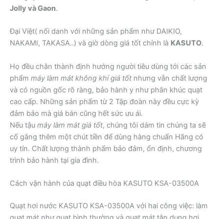
Jolly và Gaon
.
Đại Việt( nổi danh với những sản phẩm như DAIKIO,
NAKAMI, TAKASA..) và giờ dòng giá tốt chính là
KASUTO
.
Họ đều chân thành định hướng người tiêu dùng tới các sản
phẩm
máy làm mát không khí giá tốt
nhưng vẫn chất lượng
và có nguồn gốc rõ ràng, bảo hành y như phân khúc quạt
cao cấp. Những sản phẩm từ 2 Tập đoàn này đều cực kỳ
đảm bảo mà giá bán cũng hết sức ưu ái.
Nếu tậu
máy làm mát giá tốt
, chúng tôi dám tin chúng ta sẽ
cố gắng thêm một chút tiền để dùng hàng chuẩn Hãng có
uy tín. Chất lượng thành phẩm bảo đảm, ổn định, chương
trình bảo hành tại gia đình.
Cách vận hành của quạt điều hòa KASUTO KSA-03500A
Quạt hơi nước KASUTO KSA-03500A với hai công việc: làm
quạt mát như quạt bình thường và quạt mát tận dụng hơi