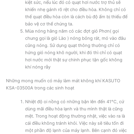
kiệt sức, nếu lúc đó có quạt hơi nước trợ thủ sẽ
khiến nhẹ gánh rõ rệt cho điều hòa. Không chỉ có
thế quạt điều hòa còn là cách bù độ ẩm bị thiếu để
bảo vệ cơ thể chúng ta.
Mùa nóng hằng năm có các đợt gió Phơn( gọi
chung gọi là gió Lào ) nóng bỏng rát, mó vào đâu
cũng nóng. Sử dụng quạt thông thường chỉ có
hứng gió nóng khô người, khi đó thì chỉ có quạt
hơi nước mới thật sự chinh phục tận gốc không
khí nóng rẫy
Những mong muốn có máy làm mát không khí KASUTO
KSA-03500A trong các sinh hoạt
Nhiệt độ oi nồng có những bận lên đến 41°C, cứ
dùng mãi điều hòa lạnh và thu mình thật là cũng
mệt. Trong hoạt động thường nhật, việc vào ra là
cái điều không tránh khỏi. Việc này sẽ tiêu tốn đi
một phần độ lạnh của máy lạnh. Bên cạnh đó việc