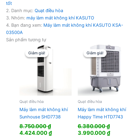
tốt
2. Danh mục:
Quạt điều hòa
3. Nhóm:
máy làm mát không khí KASUTO
4. Bạn đang xem:
Máy làm mát không khí KASUTO KSA-
03500A
Sản phẩm tương tự
Giảm giá!
Giảm giá!
Giảm giá!
Giảm giá!
Quạt điều hòa
Quạt điều hòa
Máy làm mát không khí
Máy làm mát không khí
Sunhouse SHD7738
Happy Time HTD7743
8.750.000
₫
6.380.000
₫
Giá
Giá
Giá
Giá
4.424.000
₫
3.990.000
₫