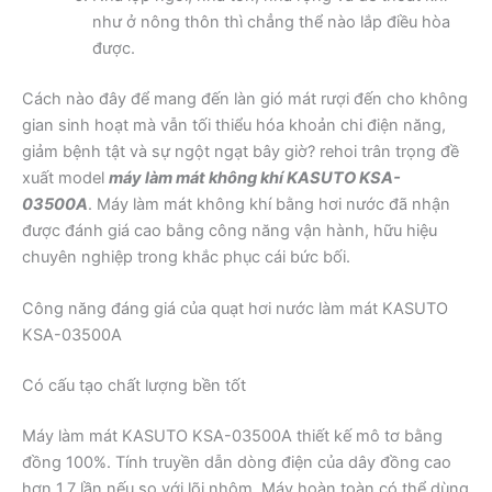
như ở nông thôn thì chẳng thể nào lắp điều hòa
được.
Cách nào đây để mang đến làn gió mát rượi đến cho không
gian sinh hoạt mà vẫn tối thiểu hóa khoản chi điện năng,
giảm bệnh tật và sự ngột ngạt bây giờ? rehoi trân trọng đề
xuất model
máy làm mát không khí KASUTO KSA-
03500A
. Máy làm mát không khí bằng hơi nước đã nhận
được đánh giá cao bằng công năng vận hành, hữu hiệu
chuyên nghiệp trong khắc phục cái bức bối.
Công năng đáng giá của quạt hơi nước làm mát KASUTO
KSA-03500A
Có cấu tạo chất lượng bền tốt
Máy làm mát KASUTO KSA-03500A thiết kế mô tơ bằng
đồng 100%. Tính truyền dẫn dòng điện của dây đồng cao
hơn 1,7 lần nếu so với lõi nhôm. Máy hoàn toàn có thể dùng