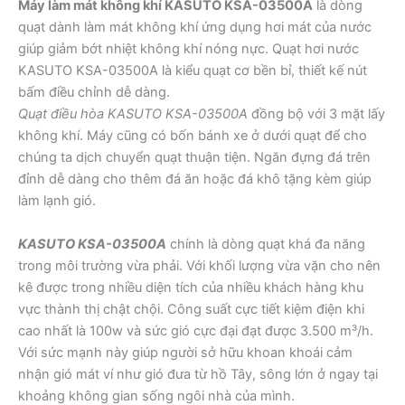
Máy làm mát không khí KASUTO KSA-03500A
là dòng
quạt dành làm mát không khí ứng dụng hơi mát của nước
giúp giảm bớt nhiệt không khí nóng nực. Quạt hơi nước
KASUTO KSA-03500A là kiểu quạt cơ bền bỉ, thiết kế nút
bấm điều chỉnh dễ dàng.
Quạt điều hòa KASUTO KSA-03500A
đồng bộ với 3 mặt lấy
không khí. Máy cũng có bốn bánh xe ở dưới quạt để cho
chúng ta dịch chuyển quạt thuận tiện. Ngăn đựng đá trên
đỉnh dễ dàng cho thêm đá ăn hoặc đá khô tặng kèm giúp
làm lạnh gió.
KASUTO KSA-03500A
chính là dòng quạt khá đa năng
trong môi trường vừa phải. Với khối lượng vừa vặn cho nên
kê được trong nhiều diện tích của nhiều khách hàng khu
vực thành thị chật chội. Công suất cực tiết kiệm điện khi
cao nhất là 100w và sức gió cực đại đạt được 3.500 m³/h.
Với sức mạnh này giúp người sở hữu khoan khoái cảm
nhận gió mát ví như gió đưa từ hồ Tây, sông lớn ở ngay tại
khoảng không gian sống ngôi nhà của mình.