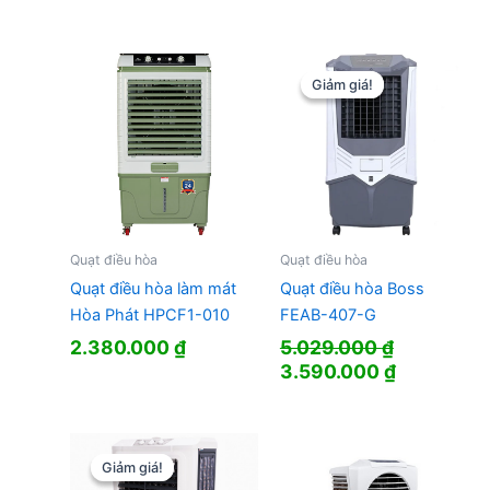
gốc
hiện
gốc
hiện
là:
tại
là:
tại
8.750.000 ₫.
là:
6.380.000 ₫.
là:
4.424.000 ₫.
3.990.000
Giảm giá!
Giảm giá!
Quạt điều hòa
Quạt điều hòa
Quạt điều hòa làm mát
Quạt điều hòa Boss
Hòa Phát HPCF1-010
FEAB-407-G
2.380.000
₫
5.029.000
₫
Giá
Giá
3.590.000
₫
gốc
hiện
là:
tại
5.029.000 ₫.
là:
3.590.000
Giảm giá!
Giảm giá!