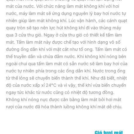
mát của nước. Với chức năng làm mát không khí với hơi
nước, máy làm mát sẽ ứng dụng nguyên lý bay hơi nước tự
nhiên giúp làm mát không khí. Lúc vận hành, các cánh quạt
quay tròn sẽ tạo nên lực hút không khí đi vào thùng máy
qua 3 cửa thu gió. Ngay ở cửa thu gió có thiết kế tấm làm
mát. Tấm làm mát này được chế tạo với hình dạng vô số
đường ống dẫn khí với mặt cắt như tổ ong. Tấm làm mát có
thể truyền dẫn và chứa đẫm nước. Khi không khí nóng bên
ngoài chui qua tấm làm mát có sẵn nước sẽ làm bay hơi của
nước tự nhiên phía trong các ống dẫn khí. Nước trong ống
từ thể lỏng sẽ chuyển biến thành thể khí. Như đã biết, nhiệt
độ của nước xấp xỉ 24°C và vì vậy, thể khí vừa biến chuyển
ngay tức khắc từ nước cũng có nhiệt độ tương đồng.
Không khí nóng nực được cân bằng làm mát bởi hơi mát
rượi của nước đã hóa thành luồng không khí mát dễ chịu.