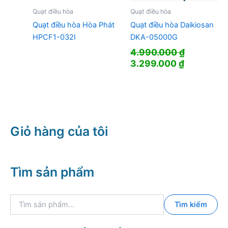
Quạt điều hòa
Quạt điều hòa
Quạt điều hòa Hòa Phát
Quạt điều hòa Daikiosan
HPCF1-032I
DKA-05000G
4.990.000
₫
Giá
Giá
3.299.000
₫
gốc
hiện
là:
tại
4.990.000 ₫.
là:
3.299.000
Giỏ hàng của tôi
Tìm sản phẩm
T
Tìm kiếm
ì
m