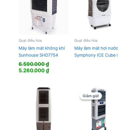
Quạt điều hòa
Quạt điều hòa
Máy làm mát không khí
Máy làm mát hơi nước
Sunhouse SHD7754
Symphony ICE Cube i
6.590.000
₫
Giá
Giá
5.260.000
₫
gốc
hiện
là:
tại
6.590.000 ₫.
là:
5.260.000 ₫.
Giảm giá!
Giảm giá!