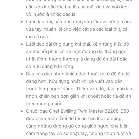
cần xoa ít dầu rửa bát lên bề mặt dao và xối dưới
vòi nước là chiếc dao lại
Lưỡi dao dài, bản dao rộng vừa tầm và cứng, cầm
vừa tay, thuận lợi cho việc cắt xẻ các loại thịt, cá,
rau củ quả.
Lưỡi dao dài ứng dụng khi thái, xẻ những kiểu đồ
ăn đòi hỏi phải cắt xẻ một đường dài thẳng gọn
nhất định, thông thường là dạng đồ ăn dài hoặc
sở hữu dạng bản rộng.
Đầu của dao nhọn khiến dao thoát ra từ đồ ăn dễ
dàng hơn, hữu dụng nhất khi xẻ vuốt vào bên
trong lòng người dùng. Thêm vào đó, đầu mũi dao
nhọn khiến bạn đơn giản khi khoét hoặc tỉa đồ ăn
theo mong muốn.
Chuôi dao Chef Zwilling Twin Master 32208-250
được tính toán tỉ mỉ để thuận tiện lúc sử dụng,
cùng những đường gờ cong giúp người chế biến
cầm trong tay có sự chặt tay, chống chơn tuột và