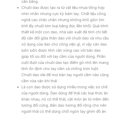
cân bằng.
Chuôi dao được tạo ra từ vật liệu nhựa tổng hợp
nhìn nhẵn nhưng cực kỳ bám tay. Chất liệu công
nghệ cao chắc chắn nhưng không khô giòn ôm
khít lấy chuôi kim loại bằng đúc liền khối. Quá trình
thiết kế một con dao, nhà sản xuất đã tính chi tiết
độ cân đối giữa thân dao với chuôi dao và nhu cầu
xử dụng của dao cho công việc gì, vì vậy cán dao
luôn luôn được tính cân xứng cao với bản dao
giúp tối ưu đối với tay cầm của người dùng. Phần
cuối đuôi của chuôi dao tạo điểm gờ nhô lên mang
tính ổn định cho tay cầm và chống trơn tuột.
Chuôi dao dài để mọi bàn tay người cầm nào cũng
cầm vừa vặn khi thái
Là con dao được sử dụng nhiều trong việc sơ chế
của người dùng. Dao dùng để thái các loại thức ăn
khác nhau, nó có thể thái, cắt món ăn từ mềm đến
tương đối cứng. Bản dao tương đối rộng cho nên
người thái có thể dùng chối ngón tay ghim đồ ăn