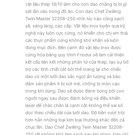
vật liệu thép 18/10 làm cho con dao chẳng bị bị gỉ
sét lẫn vào trong đồ ăn. Con dao Chef Zwilling
Twin Master 32208-250 nhìn lúc nào cũng sạch
sẽ, sáng láng, cao cấp. Vật liệu inox luyện qua kỹ
nghệ này luôn cực cứng, nó khiến cho chị em thái
các thực phẩm cứng không khó khăn và luôn
đúng mục đích. Bên cạnh đó vật liệu inox được
cứng hóa bằng quy trình Friodur sẽ làm cải thiện
kết cấu liên kết những phân tử của thép, tạo sự bổ
trợ các tính chất cắt bởi thế mang lại cho chiếc
dao có một lưỡi dao sắc ngọt ấn tượng và bảo
đảm sản phẩm ít bị sứt mẻ, chống bị mòn cao
trong khi dùng. Dao sẽ được đánh bóng bởi con
người ngay sau được đánh bóng và điều khiển
laser để chắc chắn là cạnh cắt không thể sai số
dọc theo chiều dài của lưỡi dao. Độ bền vượt trội
hơn hẳn những loại kim loại thường khác đến cả
chục lần. Dao Chef Zwilling Twin Master 32208-
250 rất không khó làm sạch sau khi dùng, bạn chỉ