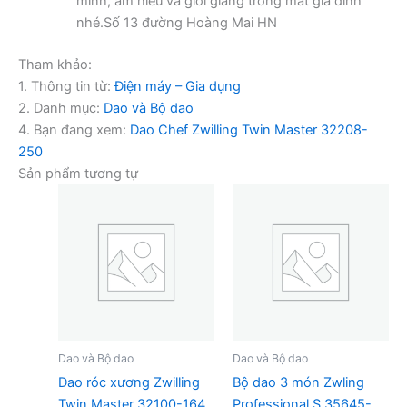
minh, am hiểu và giỏi giang trong mắt gia đình
nhé.Số 13 đường Hoàng Mai HN
Tham khảo:
1. Thông tin từ:
Điện máy – Gia dụng
2. Danh mục:
Dao và Bộ dao
4. Bạn đang xem:
Dao Chef Zwilling Twin Master 32208-
250
Sản phẩm tương tự
Dao và Bộ dao
Dao và Bộ dao
Dao róc xương Zwilling
Bộ dao 3 món Zwling
Twin Master 32100-164
Professional S 35645-