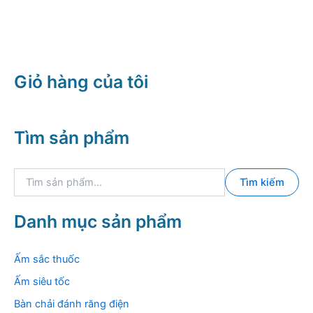
Giỏ hàng của tôi
Tìm sản phẩm
T
Tìm kiếm
ì
m
k
Danh mục sản phẩm
i
ế
m
Ấm sắc thuốc
:
Ấm siêu tốc
Bàn chải đánh răng điện