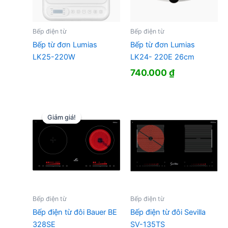
Bếp điện từ
Bếp điện từ
Bếp từ đơn Lumias
Bếp từ đơn Lumias
LK25-220W
LK24- 220E 26cm
740.000
₫
Giảm giá!
Giảm giá!
Bếp điện từ
Bếp điện từ
Bếp điện từ đôi Bauer BE
Bếp điện từ đôi Sevilla
328SE
SV-135TS