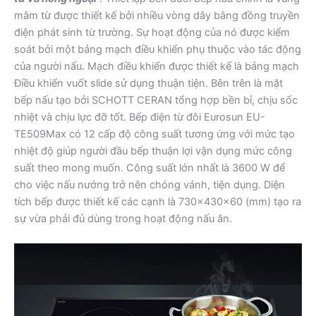
mâm từ được thiết kế bởi nhiều vòng dây bằng đồng truyền
điện phát sinh từ trường. Sự hoạt động của nó được kiểm
soát bởi một bảng mạch điều khiển phụ thuộc vào tác động
của người nấu. Mạch điều khiển được thiết kế là bảng mạch
Điều khiển vuốt slide sử dụng thuận tiện. Bên trên là mặt
bếp nấu tạo bởi SCHOTT CERAN tổng hợp bền bỉ, chịu sốc
nhiệt và chịu lực đỡ tốt. Bếp điện từ đôi Eurosun EU-
TE509Max có 12 cấp độ công suất tương ứng với mức tạo
nhiệt độ giúp người đầu bếp thuận lợi vận dụng mức công
suất theo mong muốn. Công suất lớn nhất là 3600 W để
cho việc nấu nướng trở nên chóng vánh, tiện dụng. Diện
tích bếp được thiết kế các cạnh là 730x430x60 (mm) tạo ra
sự vừa phải đủ dùng trong hoạt động nấu ăn.