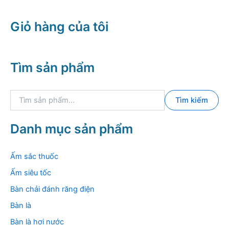
Giỏ hàng của tôi
Tìm sản phẩm
T
Tìm kiếm
ì
m
k
Danh mục sản phẩm
i
ế
m
Ấm sắc thuốc
:
Ấm siêu tốc
Bàn chải đánh răng điện
Bàn là
Bàn là hơi nước