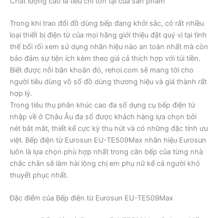
Chất lượng cao là tiêu chí tồn tại của sản phẩm
Trong khi trao đổi đồ dùng bếp đang khởi sắc, có rất nhiều
loại thiết bị điện từ của mọi hãng giới thiệu đặt quý vị tại tình
thế bối rối xem sử dụng nhãn hiệu nào an toàn nhất mà còn
bảo đảm sự tiện ích kèm theo giá cả thích hợp với túi tiền.
Biết được nỗi băn khoăn đó, rehoi.com sẽ mang tới cho
người tiêu dùng vô số đồ dùng thương hiệu và giá thành rất
hợp lý.
Trong tiêu thụ phân khúc cao đa số dụng cụ bếp điện từ
nhập về ở Châu Âu đa số được khách hàng lựa chọn bởi
nét bắt mắt, thiết kế cực kỳ thu hút và có những đặc tính ưu
việt. Bếp điện từ Eurosun EU-TE509Max nhãn hiệu Eurosun
luôn là lựa chọn phù hợp nhất trong căn bếp của từng nhà
chắc chắn sẽ làm hài lòng chị em phụ nữ kể cả người khó
thuyết phục nhất.
Đặc điểm của Bếp điện từ Eurosun EU-TE509Max