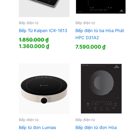
Bếp điện từ
Bếp điện từ
Bếp Từ Kalpen ICK-1613
Bếp điện từ ba Hòa Phát
HPC D31A2
1.850.000
₫
Giá
Giá
1.360.000
₫
7.590.000
₫
gốc
hiện
là:
tại
1.850.000 ₫.
là:
1.360.000 ₫.
Bếp điện từ
Bếp điện từ
Bếp từ đơn Lumias
Bếp điện từ đơn Hòa