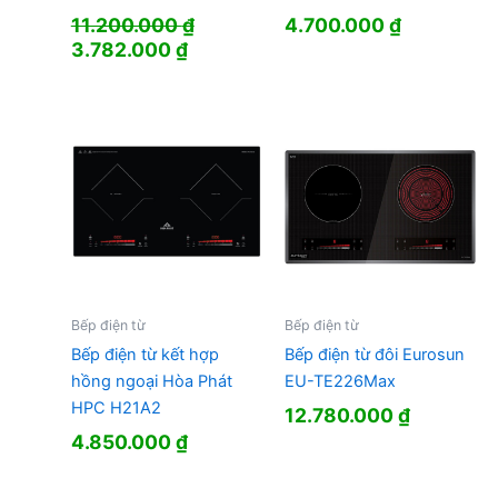
11.200.000
₫
4.700.000
₫
Giá
Giá
3.782.000
₫
gốc
hiện
là:
tại
11.200.000 ₫.
là:
3.782.000 ₫.
Bếp điện từ
Bếp điện từ
Bếp điện từ kết hợp
Bếp điện từ đôi Eurosun
hồng ngoại Hòa Phát
EU-TE226Max
HPC H21A2
12.780.000
₫
4.850.000
₫