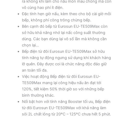
ra không khí làm cho nấu món mau chóng mà còn
vô cùng hao phí ít điện.
Đặc tính hẹn giờ nấu, kèm theo cho bộ cài giờ mỗi
bếp, không phí công trông chừng bếp.
Bên cạnh đó bếp từ Eurosun EU-TE509Max còn
sở hữu khả năng nhớ lại nấc công suất thường
dùng. Các bạn dùng lại vô số lần mà không cần
chọn lại…
Bếp điện từ đôi Eurosun EU-TE509Max sở hữu
tính năng tự động ngưng sử dụng khi khách hàng
lỡ quên. Đây được coi là chức năng độc đáo giữ
an toàn tối đa.
Việc hoạt động Bếp điện từ đôi Eurosun EU-
TE509Max mang lại công hiệu nấu ăn đạt tới
120%, tiết kiệm 50% thời giờ so với những bếp
bình thường khác.
Nổi bật hơn với tính năng Booster tối ưu, Bếp điện
từ đôi Eurosun EU-TE509Max với khả năng làm
sôi 2L chất lỏng từ 20ºC – 125ºC chưa hết 5 phút.