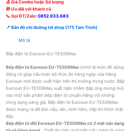
💰 Giá Combo hoặc Số lượng
🎁 Ưu đãi với khách cũ
📞 Gọi ĐT/Zalo:
0852.933.683
📍 Bản đồ chỉ đường tới shop (175 Tam Trinh)
Mô tả
Bếp điện từ Eurosun EU-TE509Max
Bếp điện từ Eurosun EU-TE509Max
chính là món đồ dùng
đáng có giúp nấu toàn bộ thức ăn hàng ngày của Hãng
Eurosun mới được xuất hiện trên thị trường trong nước. Bếp
Eurosun EU-TE509Max xuất hiện nhằm đáp ứng mong mỏi
vào một sản phẩm
bếp điện từ chuẩn Hãng
với những
công dụng sáng giá. Bếp điện từ Eurosun EU-TE509Max
được mang ra để đun nấu, rán, ninh hầm, hấp thì thích thật
đấy.
Bếp điện từ đôi Eurosun EU-TE509Max có 2 mặt nấu dạng
từ và hồng ngoại
. Thiết lập bên dưới bếp nấu chính là vùng