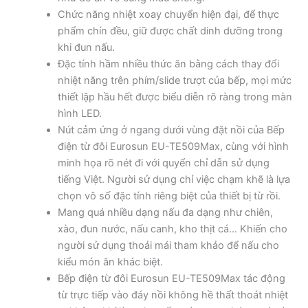
Chức năng nhiệt xoay chuyển hiện đại, để thực
phẩm chín đều, giữ được chất dinh dưỡng trong
khi đun nấu.
Đặc tính hầm nhiều thức ăn bằng cách thay đổi
nhiệt năng trên phím/slide trượt của bếp, mọi mức
thiết lập hầu hết được biểu diễn rõ ràng trong màn
hình LED.
Nút cảm ứng ở ngang dưới vùng đặt nồi của Bếp
điện từ đôi Eurosun EU-TE509Max, cùng với hình
minh họa rõ nét đi với quyển chỉ dẫn sử dụng
tiếng Việt. Người sử dụng chỉ việc chạm khẽ là lựa
chọn vô số đặc tính riêng biệt của thiết bị từ rồi.
Mang quá nhiều dạng nấu đa dạng như chiên,
xào, đun nước, nấu canh, kho thịt cá… Khiến cho
người sử dụng thoải mái tham khảo để nấu cho
kiểu món ăn khác biệt.
Bếp điện từ đôi Eurosun EU-TE509Max tác động
từ trực tiếp vào đáy nồi không hề thất thoát nhiệt