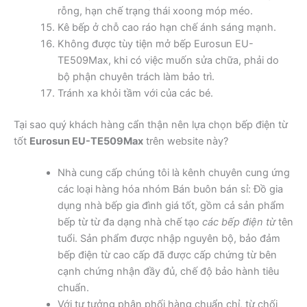
rỗng, hạn chế trạng thái xoong móp méo.
Kê bếp ở chỗ cao ráo hạn chế ánh sáng mạnh.
Không được tùy tiện mở bếp Eurosun EU-
TE509Max, khi có việc muốn sửa chữa, phải do
bộ phận chuyên trách làm bảo trì.
Tránh xa khỏi tầm với của các bé.
Tại sao quý khách hàng cẩn thận nên lựa chọn bếp điện từ
tốt
Eurosun EU-TE509Max
trên website này?
Nhà cung cấp chúng tôi là kênh chuyên cung ứng
các loại hàng hóa nhóm Bán buôn bán sỉ: Đồ gia
dụng nhà bếp gia đình giá tốt, gồm cả sản phẩm
bếp từ từ đa dạng nhà chế tạo
các bếp điện từ
tên
tuổi. Sản phẩm được nhập nguyên bộ, bảo đảm
bếp điện từ cao cấp đã được cấp chứng từ bên
cạnh chứng nhận đầy đủ, chế độ bảo hành tiêu
chuẩn.
Với tư tưởng phân phối hàng chuẩn chỉ, từ chối