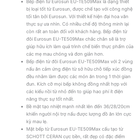
Bếp điện từ Eurosun EU-TE509Max là dạng thiết
bị loại tốt từ Eurosun, được chế tạo với công nghệ
tối tân bởi Eurosun. Với thiết kế hiện đại hoa văn
thực sự ưa nhìn. Có nhiều chế độ thông minh lại
còn rất an toàn đối với khách hàng. Bếp điện từ
đôi Eurosun EU-TE509Max chắc chắn sẽ là trợ
giúp hữu ích làm quá trình chế biến thực phẩm của
các mẹ mau chóng và đơn giản hơn.
Bếp điện từ đôi Eurosun EU-TE509Max với 2 vùng
nấu ăn cảm ứng điện từ sở hữu chỗ tiếp xúc đồng
đều nhằm làm được các món ăn trong 1 thời gian
đun. Kích cỡ mọi bếp không đồng nhất hợp với
các kiểu nồi từ nhỏ đến to giúp hao phí ít điện
năng thực sự tốt nhất.
Bề mặt tạo nhiệt mạnh nhất lên đến 36/28/20cm
khiến người nội trợ nấu được lượng đồ ăn lớn cực
kỳ mau lẹ.
Mặt bếp từ Eurosun EU-TE509Max cấu tạo từ
SCHOTT CERAN cực bền, rất đẹp có đặc điểm