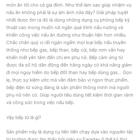
món ăn tối cho cả gia đình. Như thế làm sao giúp nhiệm vụ
nấu ăn không phải là sự ám ảnh nữa đây? Giải pháp tuyệt
nhất được tìm ra đó là dùng những dụng cụ phòng bếp kỹ
thuật cao mong muốn rút ngắn quá trình nấu nướng và
khiến công việc nấu ăn dường như thuận tiện hơn nhiều.
Chắc chắn quý vị rất ngán ngẩm mọi loại bếp nấu truyền
thống như bếp gas, bếp than, bếp củi, bếp rơm vẫn hay
khiến mất yên tâm đến chị em phụ nữ. Bếp cảm ứng từ
được đa số hộ dân động đến hằng ngày có khả năng giảm
đi mọi nguy hiểm do bếp đốt than hay bếp dùng gas… Gọn
lẹ, thực sự kiệm ước mà vẫn đảm bảo vị ngon thực phẩm,
bếp điện từ xứng đáng là sản phẩm thông minh mà người
phụ nữ nên có. Giúp người tiêu dùng tiết kiệm thời gian rảnh
và công sức trong việc nấu bếp.
Vậy bếp từ là gì?
Sản phẩm này là dụng cụ tiên tiến chạy dựa vào nguyên tắc
từ trường được tìm thấy bởi giáo sư Faraday ở thế kỷ thứ