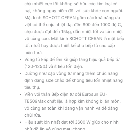
chịu nhiệt cực tốt không sở hữu các kim loại có
hại, không nguy hiểm đối với sức khỏe con người.
Mặt kính SCHOTT CERAN gồm các khả năng ưu
việt có thể chịu nhiệt đạt đến 800 đến 1000 độ C,
chịu được đạt đến 15kg, dẫn nhiệt tốt và tán nhiệt
vô cùng cao. Mặt kính SCHOTT CERAN là mặt bếp
tốt nhất hay được thiết kế cho bếp từ cao cấp
hiện thời.
Vòng từ kép để liền kề giúp tăng hiệu quả bếp từ
(120-125%) và ít tiêu tốn điện.
Dường như cặp vòng từ mang thêm chức năng
định dạng size chảo để không tiêu tốn nhiệt năng
tiêu thụ.
Viền với thân Bếp điện từ đôi Eurosun EU-
TE509Max chất liệu là hợp kim không bị ăn mòn,
vô cùng an toàn khi đang vận hành và dễ dàng
chùi rửa.
Hiệu suất lớn nhất đạt tới 3600 W giúp cho ninh
nhừ đồ ăn vô cùng mau chóng.