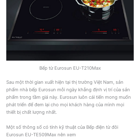
Bếp từ Eurosun EU-T210Max
Sau một thời gian xuất hiện tại thị trường Việt Nam, sản
phẩm nhà bếp Eurosun mỗi ngày khẳng định vị trí của sản
phẩm trong tầm giá này. Eurosun luôn cái tiến mong muốn
phát triển để đem lại cho mọi khách hàng của mình mọi
thiết bị chất lượng nhất.
Một số thông số có tính kỹ thuật của Bếp điện từ đôi
Eurosun EU-TE509Max nên xem