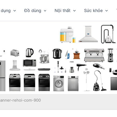
 dụng
Đồ dùng
Nội thất
Sức khỏe
banner-rehoi-com-900