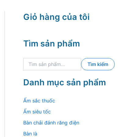
Giỏ hàng của tôi
Tìm sản phẩm
T
Tìm kiếm
ì
m
k
Danh mục sản phẩm
i
ế
m
Ấm sắc thuốc
:
Ấm siêu tốc
Bàn chải đánh răng điện
Bàn là