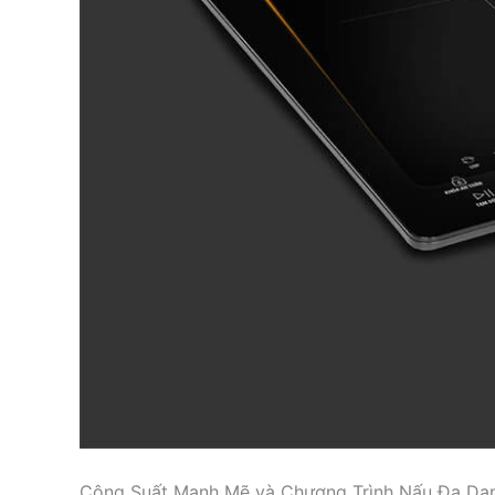
Công Suất Mạnh Mẽ và Chương Trình Nấu Đa Dạ