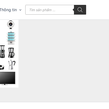
Tìm
Thông tin
kiếm
sản
phẩm