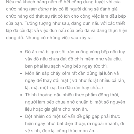
Nếu mà khách hàng nắm rõ hết công dụng tuyệt vời của
chức năng
tạm dừng
này có lẽ người dùng sẽ đánh giá
chức năng đó thật sự rất có ích cho công việc làm đầu bếp
của bạn. Tưởng tượng như sau, đang đun nấu với các thiết
lập đã cài đặt và việc đun nấu của bếp đã và đang thực hiện
dang dở. Nhưng có những việc sau xảy ra:
Đồ ăn mà bị quá sôi tràn xuống vùng bếp nấu tuy
vậy đồ nấu chưa đạt độ chín mềm như yêu cầu,
bạn phải lau sạch vùng bếp ngay tức thì.
Món ăn sắp cháy xém rất cần dừng lại luôn và
ngay để thay đổi mặt ( vd như là: lật nhiều cá rán,
lật mặt một loạt bìa đậu rán hay chả…)
Thỉnh thoảng nấu nhiều thực phẩm đồng thời,
người làm bếp chưa nhớ chuẩn bị một số nguyên
liệu hoặc gia giảm cho món ăn.
Đột nhiên có một số vấn đề gấp gáp phải thực
hiện ngay như: bắt điện thoại, ra ngoài nhanh, đi
vệ sinh, đọc lại công thức món ăn…