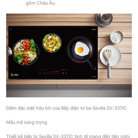
gồm Châu Âu.
Điểm đặc biệt hữu ích của Bếp điện từ ba Sevilla SV-337IC
Mẫu mã sang trọng
Thiết kế bếp từ Sevilla SV-337IC tinh tế mang đến tiện nghi