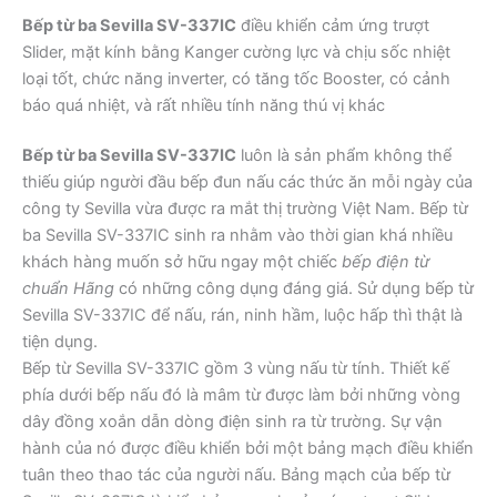
Bếp từ ba Sevilla SV-337IC
điều khiển cảm ứng trượt
Slider, mặt kính bằng Kanger cường lực và chịu sốc nhiệt
loại tốt, chức năng inverter, có tăng tốc Booster, có cảnh
báo quá nhiệt, và rất nhiều tính năng thú vị khác
Bếp từ ba Sevilla SV-337IC
luôn là sản phẩm không thể
thiếu giúp người đầu bếp đun nấu các thức ăn mỗi ngày của
công ty Sevilla vừa được ra mắt thị trường Việt Nam. Bếp từ
ba Sevilla SV-337IC sinh ra nhằm vào thời gian khá nhiều
khách hàng muốn sở hữu ngay một chiếc
bếp điện từ
chuẩn Hãng
có những công dụng đáng giá. Sử dụng bếp từ
Sevilla SV-337IC để nấu, rán, ninh hầm, luộc hấp thì thật là
tiện dụng.
Bếp từ Sevilla SV-337IC gồm 3 vùng nấu từ tính. Thiết kế
phía dưới bếp nấu đó là mâm từ được làm bởi những vòng
dây đồng xoắn dẫn dòng điện sinh ra từ trường. Sự vận
hành của nó được điều khiển bởi một bảng mạch điều khiển
tuân theo thao tác của người nấu. Bảng mạch của bếp từ