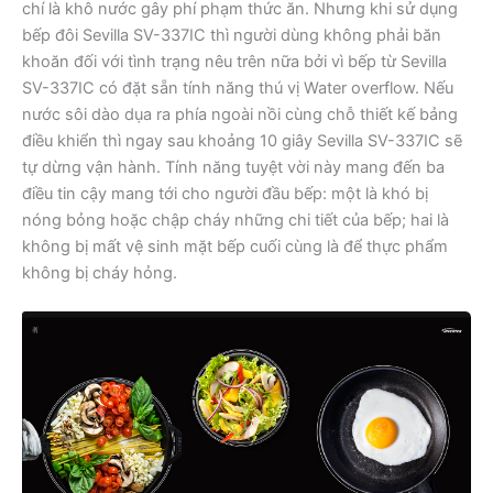
chí là khô nước gây phí phạm thức ăn. Nhưng khi sử dụng
bếp đôi Sevilla SV-337IC thì người dùng không phải băn
khoăn đối với tình trạng nêu trên nữa bởi vì bếp từ Sevilla
SV-337IC có đặt sẵn tính năng thú vị Water overflow. Nếu
nước sôi dào dụa ra phía ngoài nồi cùng chỗ thiết kế bảng
điều khiển thì ngay sau khoảng 10 giây Sevilla SV-337IC sẽ
tự dừng vận hành. Tính năng tuyệt vời này mang đến ba
điều tin cậy mang tới cho người đầu bếp: một là khó bị
nóng bỏng hoặc chập cháy những chi tiết của bếp; hai là
không bị mất vệ sinh mặt bếp cuối cùng là để thực phẩm
không bị cháy hỏng.