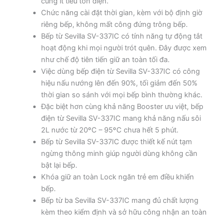
cùng ít tiêu tốn điện.
Chức năng cài đặt thời gian, kèm với bộ định giờ
riêng bếp, không mất công đứng trông bếp.
Bếp từ Sevilla SV-337IC có tính năng tự động tắt
hoạt động khi mọi người trót quên. Đây được xem
như chế độ tiên tiến giữ an toàn tối đa.
Việc dùng bếp điện từ Sevilla SV-337IC có công
hiệu nấu nướng lên đến 90%, tối giảm đến 50%
thời gian so sánh với mọi bếp bình thường khác.
Đặc biệt hơn cùng khả năng Booster ưu việt, bếp
điện từ Sevilla SV-337IC mang khả năng nấu sôi
2L nước từ 20ºC – 95ºC chưa hết 5 phút.
Bếp từ Sevilla SV-337IC được thiết kế nút tạm
ngừng thông minh giúp người dùng không cần
bật lại bếp.
Khóa giữ an toàn Lock ngăn trẻ em điều khiển
bếp.
Bếp từ ba Sevilla SV-337IC mang đủ chất lượng
kèm theo kiểm định và sở hữu công nhận an toàn