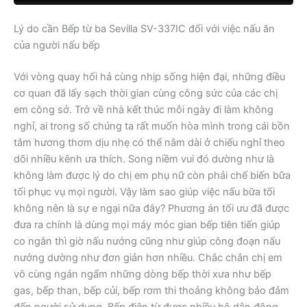
Lý do cần Bếp từ ba Sevilla SV-337IC đối với việc nấu ăn
của người nấu bếp
Với vòng quay hối hả cùng nhịp sống hiện đại, những điều
cơ quan đã lấy sạch thời gian cùng công sức của các chị
em công sở. Trở về nhà kết thúc mỗi ngày đi làm không
nghỉ, ai trong số chúng ta rất muốn hòa mình trong cái bồn
tắm hương thơm dịu nhẹ có thể nằm dài ở chiếu nghỉ theo
dõi nhiều kênh ưa thích. Song niềm vui đó dường như là
không làm được lý do chị em phụ nữ còn phải chế biến bữa
tối phục vụ mọi người. Vậy làm sao giúp việc nấu bữa tối
không nên là sự e ngại nữa đây? Phương án tối ưu đã được
đưa ra chính là dùng mọi máy móc gian bếp tiên tiến giúp
co ngắn thì giờ nấu nướng cũng như giúp công đoạn nấu
nướng dường như đơn giản hơn nhiều. Chắc chắn chị em
vô cùng ngán ngẩm những dòng bếp thời xưa như bếp
gas, bếp than, bếp củi, bếp rơm thi thoảng không bảo đảm