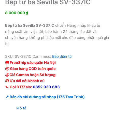
Bếp từ ba Sevilla SV-337IC
8.000.000
₫
Bếp từ ba Sevilla SV-337IC
chuẩn Hãng nhập khẩu từ
năng suất làm việc tốt, bảo hành 24 tháng lắp đặt và
chuyển hàng không phí hậu mãi chu đáo cùng phần quà giá
trị
SKU:
SV-337IC
Danh mục:
Bếp điện từ
🚚 FreeShip các quận Hà Nội
📦 Giao hàng COD toàn quốc
💰 Giá Combo hoặc Số lượng
🎁 Ưu đãi với khách cũ
📞 Gọi ĐT/Zalo:
0852.933.683
📍 Bản đồ chỉ đường tới shop (175 Tam Trinh)
Mô tả