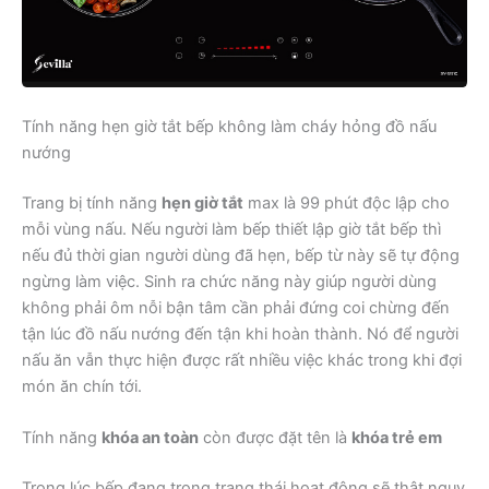
Tính năng hẹn giờ tắt bếp không làm cháy hỏng đồ nấu
nướng
Trang bị tính năng
hẹn giờ tắt
max là 99 phút độc lập cho
mỗi vùng nấu. Nếu người làm bếp thiết lập giờ tắt bếp thì
nếu đủ thời gian người dùng đã hẹn, bếp từ này sẽ tự động
ngừng làm việc. Sinh ra chức năng này giúp người dùng
không phải ôm nỗi bận tâm cần phải đứng coi chừng đến
tận lúc đồ nấu nướng đến tận khi hoàn thành. Nó để người
nấu ăn vẫn thực hiện được rất nhiều việc khác trong khi đợi
món ăn chín tới.
Tính năng
khóa an toàn
còn được đặt tên là
khóa trẻ em
Trong lúc bếp đang trong trạng thái hoạt động sẽ thật nguy