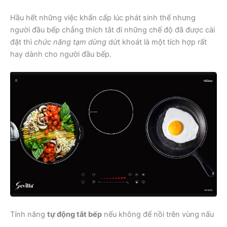
Hầu hết những việc khẩn cấp lúc phát sinh thế nhưng
người đầu bếp chẳng thích tắt đi những chế độ đã được cài
đặt thì
chức năng tạm dừng
dứt khoát là một tích hợp rất
hay dành cho người đầu bếp.
Tính năng
tự động tắt bếp
nếu không để nồi trên vùng nấu