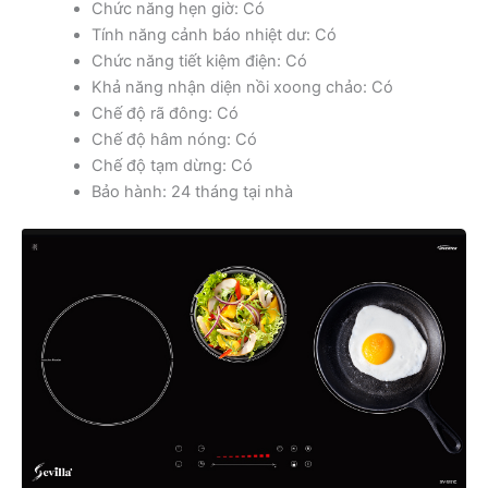
Chức năng hẹn giờ: Có
Tính năng cảnh báo nhiệt dư: Có
Chức năng tiết kiệm điện: Có
Khả năng nhận diện nồi xoong chảo: Có
Chế độ rã đông: Có
Chế độ hâm nóng: Có
Chế độ tạm dừng: Có
Bảo hành: 24 tháng tại nhà