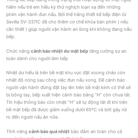
hiểm nếu trẻ em hiếu kỳ thử nghịch loạn xạ đến những
phím vận hành đun nấu. Bởi thế hãng thiết kế bếp điện từ
Sevilla SV-337IC đã cho thêm cơ chế khóa bàn phím ( nếu
cần thiết ) giúp người vận hành an lòng khi không đang nấu
bếp.
Chức năng
cảnh báo nhiệt dư mặt bếp
tăng cường sự an
toàn dành cho người làm bếp
Nhiệt dư hiểu là trên bề mặt khu vực đặt xoong chảo còn
nhiệt độ nóng sau công việc đun nấu xong. Để cảnh báo
người vận hành đừng đặt tay lên trên bề mặt kính có thể sẽ
bị bỏng tay, bếp xuất hiện cảnh báo bằng “H” còn chưa tắt.
Tín hiệu thông báo còn nhiệt “H” sẽ tự động tắt đi khi trên
bề mặt bếp đã được giảm xuống dưới 65ºC và bớt gây rủi
ro đến người nấu ăn nữa.
Tính năng
cảnh báo quá nhiệt
bảo đảm an toàn cho cả