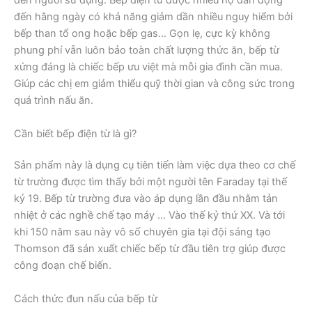
đến người sử dụng. Bếp điện từ được nhiều hộ dân động
đến hằng ngày có khả năng giảm dần nhiều nguy hiểm bởi
bếp than tổ ong hoặc bếp gas… Gọn lẹ, cực kỳ không
phung phí vẫn luôn bảo toàn chất lượng thức ăn, bếp từ
xứng đáng là chiếc bếp ưu việt mà mỗi gia đình cần mua.
Giúp các chị em giảm thiểu quỹ thời gian và công sức trong
quá trình nấu ăn.
Cần biết bếp điện từ là gì?
Sản phẩm này là dụng cụ tiên tiến làm việc dựa theo cơ chế
từ trường được tìm thấy bởi một người tên Faraday tại thế
kỷ 19. Bếp từ trường đưa vào áp dụng lần đầu nhằm tản
nhiệt ở các nghề chế tạo máy … Vào thế kỷ thứ XX. Và tới
khi 150 năm sau này vô số chuyên gia tại đội sáng tạo
Thomson đã sản xuất chiếc bếp từ đầu tiên trợ giúp được
công đoạn chế biến.
Cách thức đun nấu của bếp từ