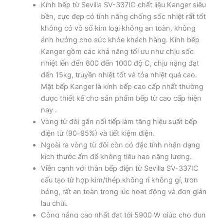
Kính bếp từ Sevilla SV-337IC chất liệu Kanger siêu
bền, cực đẹp có tính năng chống sốc nhiệt rất tốt
không có vô số kim loại không an toàn, không
ảnh hưởng cho sức khỏe khách hàng. Kính bếp
Kanger gồm các khả năng tối ưu như chịu sốc
nhiệt lên đến 800 đến 1000 độ C, chịu nặng đạt
đến 15kg, truyền nhiệt tốt và tỏa nhiệt quá cao.
Mặt bếp Kanger là kính bếp cao cấp nhất thường
được thiết kế cho sản phẩm bếp từ cao cấp hiện
nay .
Vòng từ đôi gắn nối tiếp làm tăng hiệu suất bếp
điện từ (90-95%) và tiết kiệm điện.
Ngoài ra vòng từ đôi còn có đặc tính nhận dạng
kích thước ấm để không tiêu hao năng lượng.
Viền cạnh với thân bếp điện từ Sevilla SV-337IC
cấu tạo từ hợp kim/thép không rỉ không gỉ, trơn
bóng, rất an toàn trong lúc hoạt động và đơn giản
lau chùi.
Công năng cao nhất đạt tới 5900 W giúp cho đun