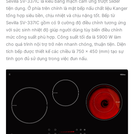
Sevilla SV-337IC là kiểu bảng mạch cảm ứng trượt Slider
tiện dụng. Ở phía trên chính là mặt bếp nấu chất liệu Kanger
tổng hợp siêu bền, chịu nhiệt và chịu nặng tốt. Bếp từ
Sevilla SV-337IC gồm có 9 cường độ điều chỉnh tương ứng
với sức sinh nhiệt độ giúp người dùng tùy biến điều chỉnh
mức công suất phù hợp. Công suất tối đa là 5900 W làm
cho quá trình nội trợ trở nên nhanh chóng, thuận tiện. Diện
tích bếp được thiết kế các chiều là 750 x 450 (mm) tạo sự
tinh gọn đủ sử dụng trong việc đun nấu.