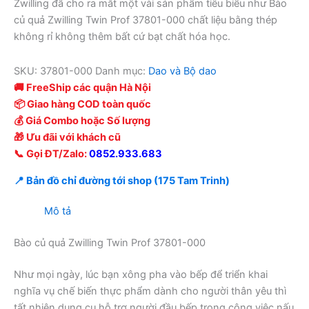
Zwilling đã cho ra mắt một vài sản phẩm tiêu biểu như Bào
củ quả Zwilling Twin Prof 37801-000 chất liệu bằng thép
không rỉ không thêm bất cứ bạt chất hóa học.
SKU:
37801-000
Danh mục:
Dao và Bộ dao
🚚 FreeShip các quận Hà Nội
📦 Giao hàng COD toàn quốc
💰 Giá Combo hoặc Số lượng
🎁 Ưu đãi với khách cũ
📞 Gọi ĐT/Zalo:
0852.933.683
📍 Bản đồ chỉ đường tới shop (175 Tam Trinh)
Mô tả
Bào củ quả Zwilling Twin Prof 37801-000
Như mọi ngày, lúc bạn xông pha vào bếp để triển khai
nghĩa vụ chế biến thực phẩm dành cho người thân yêu thì
tất nhiên dụng cụ hỗ trợ người đầu bếp trong công việc nấu