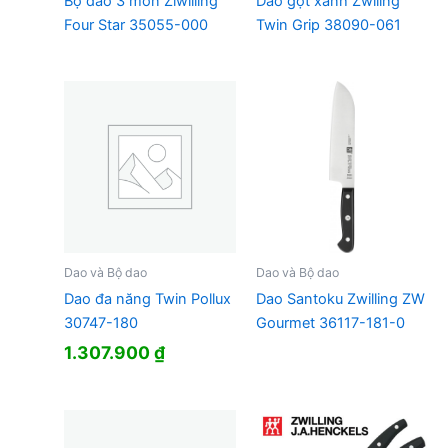
Bộ dao 3 món Ziwilling
Dao gọt xanh Zwlling
Four Star 35055-000
Twin Grip 38090-061
Dao và Bộ dao
Dao và Bộ dao
Dao đa năng Twin Pollux
Dao Santoku Zwilling ZW
30747-180
Gourmet 36117-181-0
1.307.900
₫