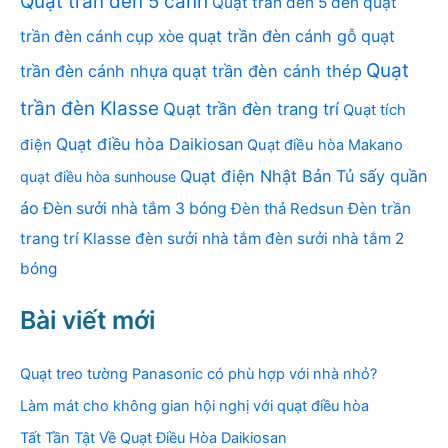
Quạt trần đèn 5 cánh
Quạt trần đèn 5 đèn
quạt
quạt trần đèn cánh gỗ
quạt
trần đèn cánh cụp xòe
Quạt
trần đèn cánh nhựa
quạt trần đèn cánh thép
trần đèn Klasse
Quạt trần đèn trang trí
Quạt tích
Quạt điều hòa Daikiosan
điện
Quạt điều hòa Makano
Quạt điện Nhật Bản
Tủ sấy quần
quạt điều hòa sunhouse
áo
Đèn sưởi nhà tắm 3 bóng
Đèn thả Redsun
Đèn trần
trang trí Klasse
đèn sưởi nhà tắm
đèn sưởi nhà tắm 2
bóng
Bài viết mới
Quạt treo tường Panasonic có phù hợp với nhà nhỏ?
Làm mát cho không gian hội nghị với quạt điều hòa
Tất Tần Tật Về Quạt Điều Hòa Daikiosan