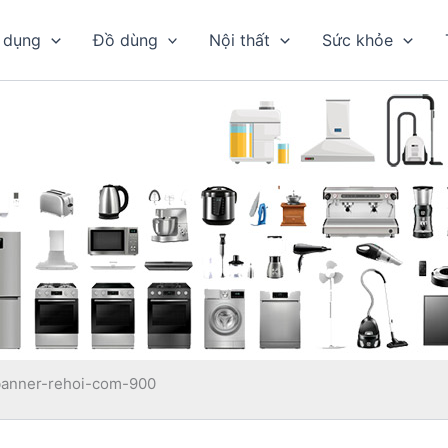
 dụng
Đồ dùng
Nội thất
Sức khỏe
banner-rehoi-com-900