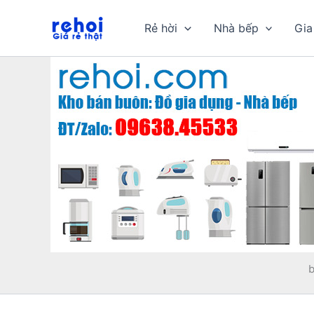
Nhảy
tới
Rẻ hời
Nhà bếp
Gia
nội
dung