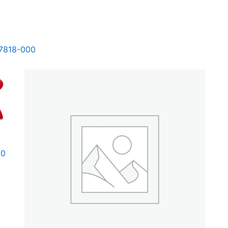
37818-000
00