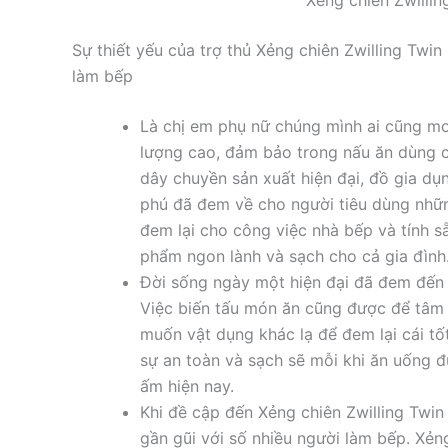
Sự thiết yếu của trợ thủ Xẻng chiên Zwilling Tw
làm bếp
Là chị em phụ nữ chúng mình ai cũng m
lượng cao, đảm bảo trong nấu ăn dùng c
dây chuyền sản xuất hiện đại, đồ gia d
phú đã đem về cho người tiêu dùng nhữn
đem lại cho công việc nhà bếp và tính s
phẩm ngon lành và sạch cho cả gia đình
Đời sống ngày một hiện đại đã đem đến 
Việc biến tấu món ăn cũng được để tâm
muốn vật dụng khác lạ để đem lại cái tốt
sự an toàn và sạch sẽ mỗi khi ăn uống đ
ấm hiện nay.
Khi đề cập đến Xẻng chiên Zwilling Twin
gần gũi với số nhiều người làm bếp. Xẻn