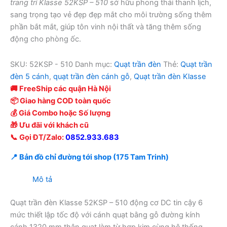
trang trí Klasse 52KSP – 510
sở hữu phong thái thanh lịch,
sang trọng tạo vẻ đẹp đẹp mắt cho môi trường sống thêm
phần bắt mắt, giúp tôn vinh nội thất và tăng thêm sống
động cho phòng ốc.
SKU:
52KSP - 510
Danh mục:
Quạt trần đèn
Thẻ:
Quạt trần
đèn 5 cánh
,
quạt trần đèn cánh gỗ
,
Quạt trần đèn Klasse
🚚 FreeShip các quận Hà Nội
📦 Giao hàng COD toàn quốc
💰 Giá Combo hoặc Số lượng
🎁 Ưu đãi với khách cũ
📞 Gọi ĐT/Zalo:
0852.933.683
📍 Bản đồ chỉ đường tới shop (175 Tam Trinh)
Mô tả
Quạt trần đèn Klasse 52KSP – 510 động cơ DC tin cậy 6
mức thiết lập tốc độ với cánh quạt bằng gỗ đường kính
cánh 1320 mm thân quạt làm từ hợp kim cùng hệ thống