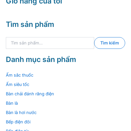
Giỏ hàng của tôi
Tìm sản phẩm
T
Tìm kiếm
ì
m
k
Danh mục sản phẩm
i
ế
m
Ấm sắc thuốc
:
Ấm siêu tốc
Bàn chải đánh răng điện
Bàn là
Bàn là hơi nước
Bếp điện đôi