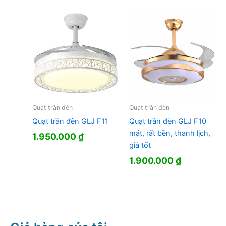
là:
tại
2.100.000 ₫.
là:
1.600.000 
Quạt trần đèn
Quạt trần đèn
Quạt trần đèn GLJ F11
Quạt trần đèn GLJ F10
mát, rất bền, thanh lịch,
1.950.000
₫
giá tốt
1.900.000
₫