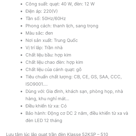
Công suất: quạt: 40 W, đèn: 12 W
Điện áp: 220(V)
Tần số: 50Hz/60Hz
Phong cách: thanh lịch, sang trọng
Màu sắc: đen
Nơi sản xuất: Trung Quốc
Vị trí lắp: Trần nhà
Chất liệu bầu: hợp kim
Chất liệu chao đèn: hợp kim
Chất liệu của cánh quạt: gỗ
Tiêu chuẩn chất lượng: CB, CE, GS, SAA, CCC,
ISO9001….
Dùng với: Gia đình, khách sạn, phòng họp, nhà
hàng, khu nghỉ mát…
Điều khiển từ xa: Có
Bảo hành: Động cơ DC 2 năm, điều khiển từ xa và
đèn LED 12 tháng
Lưu tâm lúc lắp quạt trần đèn Klasse 52KSP – 510