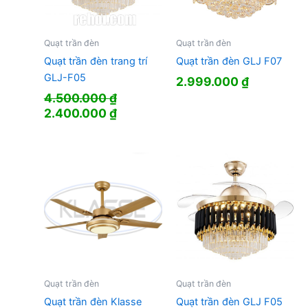
Quạt trần đèn
Quạt trần đèn
Quạt trần đèn trang trí
Quạt trần đèn GLJ F07
GLJ-F05
2.999.000
₫
4.500.000
₫
Giá
Giá
2.400.000
₫
gốc
hiện
là:
tại
4.500.000 ₫.
là:
2.400.000 ₫.
Quạt trần đèn
Quạt trần đèn
Quạt trần đèn Klasse
Quạt trần đèn GLJ F05