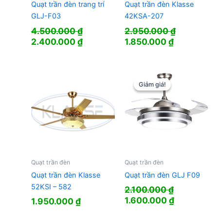
Quạt trần đèn trang trí
Quạt trần đèn Klasse
GLJ-F03
42KSA-207
4.500.000
₫
2.950.000
₫
Giá
Giá
Giá
Giá
2.400.000
₫
1.850.000
₫
gốc
hiện
gốc
hiện
là:
tại
là:
tại
4.500.000 ₫.
là:
2.950.000 ₫.
là:
2.400.000 ₫.
1.850.000 
Giảm giá!
Giảm giá!
Quạt trần đèn
Quạt trần đèn
Quạt trần đèn Klasse
Quạt trần đèn GLJ F09
52KSI – 582
2.100.000
₫
Giá
Giá
1.600.000
₫
1.950.000
₫
gốc
hiện