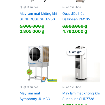
Quạt điều hòa
Quạt điều hòa
Máy làm mát không khí
Quạt điều hòa
SUNHOUSE SHD7750
Daikiosan DM105
5.000.000
₫
6.800.000
₫
Giá
Giá
Giá
Giá
2.805.000
₫
4.760.000
₫
gốc
hiện
gốc
hiện
là:
tại
là:
tại
5.000.000 ₫.
là:
6.800.000 ₫.
là:
2.805.000 ₫.
4.760.00
Giảm giá!
Giảm giá!
Quạt điều hòa
Quạt điều hòa
Máy làm mát
Máy làm mát không khí
Symphony JUMBO
Sunhouse SHD7738