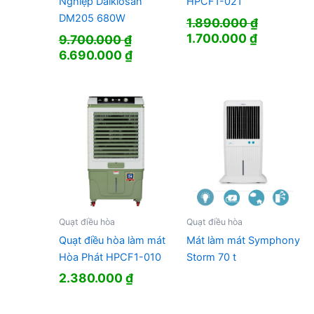
Nghiệp Daikiosan
HPCF1-021
DM205 680W
1.890.000
₫
Giá
Giá
1.700.000
₫
9.700.000
₫
gốc
hiện
Giá
Giá
6.690.000
₫
là:
tại
gốc
hiện
1.890.000 ₫.
là:
là:
tại
1.700.000
9.700.000 ₫.
là:
6.690.000 ₫.
Quạt điều hòa
Quạt điều hòa
Quạt điều hòa làm mát
Mát làm mát Symphony
Hòa Phát HPCF1-010
Storm 70 t
2.380.000
₫