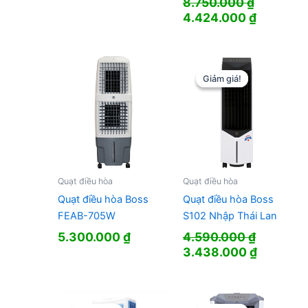
8.750.000
₫
Giá
Giá
4.424.000
₫
gốc
hiện
là:
tại
8.750.000 ₫.
là:
4.424.00
Giảm giá!
Giảm giá!
Quạt điều hòa
Quạt điều hòa
Quạt điều hòa Boss
Quạt điều hòa Boss
FEAB-705W
S102 Nhập Thái Lan
5.300.000
₫
4.590.000
₫
Giá
Giá
3.438.000
₫
gốc
hiện
là:
tại
4.590.000 ₫.
là: