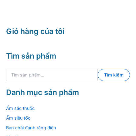
Giỏ hàng của tôi
Tìm sản phẩm
T
Tìm kiếm
ì
m
k
Danh mục sản phẩm
i
ế
m
Ấm sắc thuốc
:
Ấm siêu tốc
Bàn chải đánh răng điện