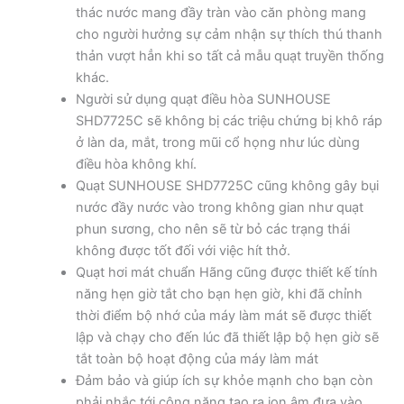
thác nước mang đầy tràn vào căn phòng mang
cho người hưởng sự cảm nhận sự thích thú thanh
thản vượt hẳn khi so tất cả mẫu quạt truyền thống
khác.
Người sử dụng quạt điều hòa SUNHOUSE
SHD7725C sẽ không bị các triệu chứng bị khô ráp
ở làn da, mắt, trong mũi cổ họng như lúc dùng
điều hòa không khí.
Quạt SUNHOUSE SHD7725C cũng không gây bụi
nước đầy nước vào trong không gian như quạt
phun sương, cho nên sẽ từ bỏ các trạng thái
không được tốt đối với việc hít thở.
Quạt hơi mát chuẩn Hãng cũng được thiết kế tính
năng hẹn giờ tắt cho bạn hẹn giờ, khi đã chỉnh
thời điểm bộ nhớ của máy làm mát sẽ được thiết
lập và chạy cho đến lúc đã thiết lập bộ hẹn giờ sẽ
tắt toàn bộ hoạt động của máy làm mát
Đảm bảo và giúp ích sự khỏe mạnh cho bạn còn
phải nhắc tới công năng tạo ra ion âm đưa vào