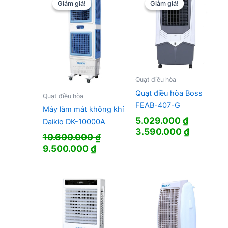
3.438.0
Giảm giá!
Giảm giá!
Giảm giá!
Giảm giá!
Quạt điều hòa
Quạt điều hòa Boss
Quạt điều hòa
FEAB-407-G
Máy làm mát không khí
5.029.000
₫
Daikio DK-10000A
Giá
Giá
3.590.000
₫
10.600.000
₫
gốc
hiện
Giá
Giá
9.500.000
₫
là:
tại
gốc
hiện
5.029.000 ₫.
là:
là:
tại
3.590.00
10.600.000 ₫.
là:
9.500.000 ₫.