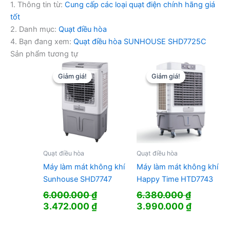
1. Thông tin từ:
Cung cấp các loại quạt điện chính hãng giá
tốt
2. Danh mục:
Quạt điều hòa
4. Bạn đang xem:
Quạt điều hòa SUNHOUSE SHD7725C
Sản phẩm tương tự
Giảm giá!
Giảm giá!
Giảm giá!
Giảm giá!
Quạt điều hòa
Quạt điều hòa
Máy làm mát không khí
Máy làm mát không khí
Sunhouse SHD7747
Happy Time HTD7743
6.000.000
₫
6.380.000
₫
Giá
Giá
Giá
Giá
3.472.000
₫
3.990.000
₫
gốc
hiện
gốc
hiện
là:
tại
là:
tại