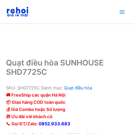
Nhảy
tới
nội
dung
Quạt điều hòa SUNHOUSE
SHD7725C
SKU:
SHD7725C
Danh mục:
Quạt điều hòa
🚚 FreeShip các quận Hà Nội
📦 Giao hàng COD toàn quốc
💰 Giá Combo hoặc Số lượng
🎁 Ưu đãi với khách cũ
📞 Gọi ĐT/Zalo:
0852.933.683