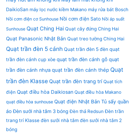
DaikioSan
máy lọc nước kiềm Makano
máy rửa bát Bosch
Nồi cơm điện Sato
Nồi cơm điện cơ Sunhouse
Nồi áp suất
Quạt Ching Hai
Quạt cây đứng Ching Hai
Sunhouse
Quạt Panasonic Nhật Bản
Quạt treo tường Ching Hai
Quạt trần đèn 5 cánh
Quạt trần đèn 5 đèn
quạt
quạt trần đèn cánh gỗ
quạt
trần đèn cánh cụp xòe
Quạt
trần đèn cánh nhựa
quạt trần đèn cánh thép
trần đèn Klasse
Quạt trần đèn trang trí
Quạt tích
Quạt điều hòa Daikiosan
điện
Quạt điều hòa Makano
Quạt điện Nhật Bản
Tủ sấy quần
quạt điều hòa sunhouse
áo
Đèn sưởi nhà tắm 3 bóng
Đèn thả Redsun
Đèn trần
trang trí Klasse
đèn sưởi nhà tắm
đèn sưởi nhà tắm 2
bóng