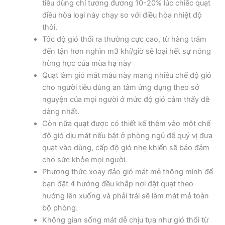
tiêu dùng chỉ tương đương 10-20% lúc chiếc quạt
điều hòa loại này chạy so với điều hòa nhiệt độ
thôi.
Tốc độ gió thổi ra thường cực cao, từ hàng trăm
đến tận hơn nghìn m3 khí/giờ sẽ loại hết sự nóng
hừng hực của mùa hạ này
Quạt làm gió mát mẫu này mang nhiều chế độ gió
cho người tiêu dùng an tâm ứng dụng theo sở
nguyện của mọi người ở mức độ gió cảm thấy dễ
dàng nhất.
Còn nữa quạt được có thiết kế thêm vào một chế
độ gió dịu mát nếu bật ở phòng ngủ để quý vị đưa
quạt vào dùng, cấp độ gió nhẹ khiến sẽ bảo đảm
cho sức khỏe mọi người.
Phương thức xoay đảo gió mát mẻ thông minh để
bạn đặt 4 hướng đều khắp nơi đặt quạt theo
hướng lên xuống và phải trái sẽ làm mát mẻ toàn
bộ phòng.
Không gian sống mát dễ chịu tựa như gió thổi từ