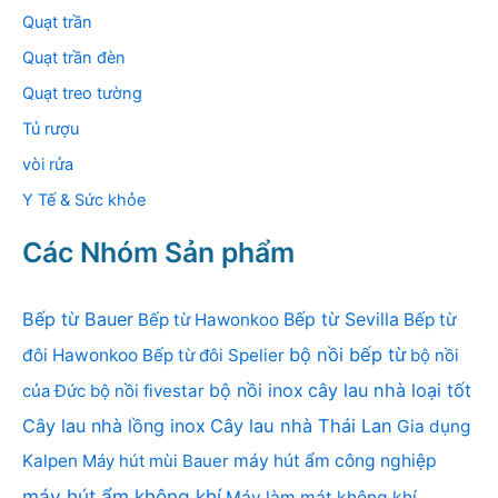
Quạt trần
Quạt trần đèn
Quạt treo tường
Tủ rượu
vòi rửa
Y Tế & Sức khỏe
Các Nhóm Sản phẩm
Bếp từ Bauer
Bếp từ Sevilla
Bếp từ Hawonkoo
Bếp từ
bộ nồi bếp từ
đôi Hawonkoo
Bếp từ đôi Spelier
bộ nồi
bộ nồi inox
cây lau nhà loại tốt
của Đức
bộ nồi fivestar
Cây lau nhà lồng inox
Cây lau nhà Thái Lan
Gia dụng
Kalpen
Máy hút mùi Bauer
máy hút ẩm công nghiệp
máy hút ẩm không khí
Máy làm mát không khí