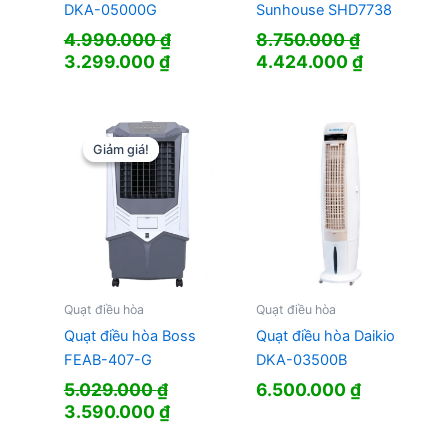
DKA-05000G
Sunhouse SHD7738
4.990.000
₫
8.750.000
₫
Giá
Giá
Giá
Giá
3.299.000
₫
4.424.000
₫
gốc
hiện
gốc
hiện
là:
tại
là:
tại
4.990.000 ₫.
là:
8.750.000 ₫.
là:
3.299.000 ₫.
4.424.000
Giảm giá!
Giảm giá!
Quạt điều hòa
Quạt điều hòa
Quạt điều hòa Daikio
Quạt điều hòa Boss
DKA-03500B
FEAB-407-G
6.500.000
₫
5.029.000
₫
Giá
Giá
3.590.000
₫
gốc
hiện