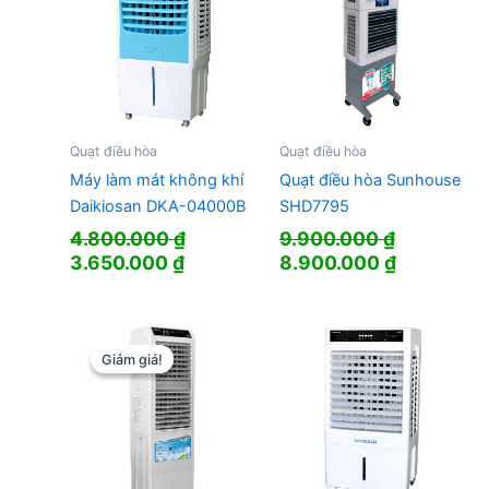
Quạt điều hòa
Quạt điều hòa
Máy làm mát không khí
Quạt điều hòa Sunhouse
Daikiosan DKA-04000B
SHD7795
4.800.000
₫
9.900.000
₫
Giá
Giá
Giá
Giá
3.650.000
₫
8.900.000
₫
gốc
hiện
gốc
hiện
là:
tại
là:
tại
4.800.000 ₫.
là:
9.900.000 ₫.
là:
3.650.000 ₫.
8.900.000
Giảm giá!
Giảm giá!