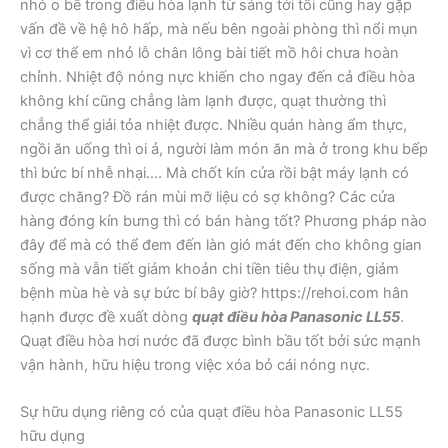
nhỏ o bế trong điều hòa lạnh từ sáng tới tối cũng hay gặp
vấn đề về hệ hô hấp, mà nếu bên ngoài phòng thì nổi mụn
vì cơ thể em nhỏ lỗ chân lông bài tiết mồ hôi chưa hoàn
chỉnh. Nhiệt độ nóng nực khiến cho ngay đến cả điều hòa
không khí cũng chẳng làm lạnh được, quạt thường thì
chẳng thể giải tỏa nhiệt được. Nhiều quán hàng ẩm thực,
ngồi ăn uống thì oi ả, người làm món ăn mà ở trong khu bếp
thì bức bí nhễ nhại…. Mà chốt kín cửa rồi bật máy lạnh có
được chăng? Đồ rán mùi mỡ liệu có sợ không? Các cửa
hàng đóng kín bưng thì có bán hàng tốt? Phương pháp nào
đây để mà có thể đem đến làn gió mát đến cho không gian
sống mà vẫn tiết giảm khoản chi tiền tiêu thụ điện, giảm
bệnh mùa hè và sự bức bí bây giờ? https://rehoi.com hân
hạnh được đề xuất dòng
quạt điều hòa Panasonic LL55
.
Quạt điều hòa hơi nước đã được bình bầu tốt bởi sức mạnh
vận hành, hữu hiệu trong việc xóa bỏ cái nóng nực.
Sự hữu dụng riêng có của quạt điều hòa Panasonic LL55
hữu dụng