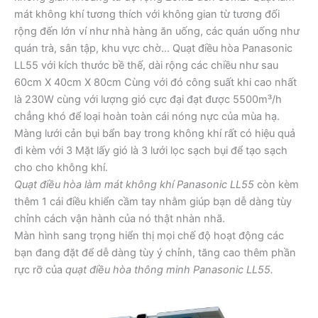
mát không khí tương thích với không gian từ tương đối
rộng đến lớn ví như nhà hàng ăn uống, các quán uống như
quán trà, sân tập, khu vực chờ… Quạt điều hòa Panasonic
LL55 với kích thước bề thế, dài rộng các chiều như sau
60cm X 40cm X 80cm Cùng với đó công suất khi cao nhất
là 230W cùng với lượng gió cực đại đạt được 5500m³/h
chẳng khó để loại hoàn toàn cái nóng nực của mùa hạ.
Màng lưới cản bụi bẩn bay trong không khí rất có hiệu quả
đi kèm với 3 Mặt lấy gió là 3 lưới lọc sạch bụi để tạo sạch
cho cho không khí.
Quạt điều hòa làm mát không khí Panasonic LL55
còn kèm
thêm 1 cái điều khiển cầm tay nhằm giúp bạn dễ dàng tùy
chỉnh cách vận hành của nó thật nhàn nhã.
Màn hình sang trọng hiển thị mọi chế độ hoạt động các
bạn đang đặt để dễ dàng tùy ý chỉnh, tăng cao thêm phần
rực rỡ của
quạt điều hòa thông minh Panasonic LL55.