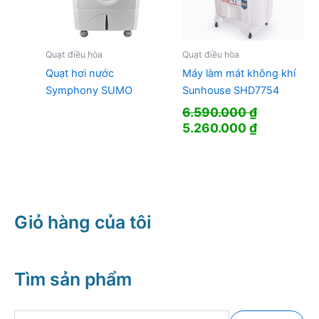
Quạt điều hòa
Quạt điều hòa
Quạt hơi nước
Máy làm mát không khí
Symphony SUMO
Sunhouse SHD7754
6.590.000
₫
Giá
Giá
5.260.000
₫
gốc
hiện
là:
tại
6.590.000 ₫.
là:
5.260.000
Giỏ hàng của tôi
Tìm sản phẩm
T