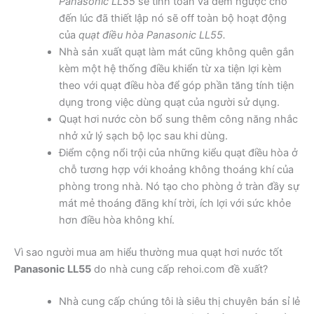
Panasonic LL55
sẽ tính toán và đếm ngược cho
đến lúc đã thiết lập nó sẽ off toàn bộ hoạt động
của
quạt điều hòa Panasonic LL55.
Nhà sản xuất quạt làm mát cũng không quên gắn
kèm một hệ thống điều khiển từ xa tiện lợi kèm
theo với quạt điều hòa để góp phần tăng tính tiện
dụng trong việc dùng quạt của người sử dụng.
Quạt hơi nước còn bổ sung thêm công năng nhắc
nhở xử lý sạch bộ lọc sau khi dùng.
Điểm cộng nổi trội của những kiểu quạt điều hòa ở
chỗ tương hợp với khoảng không thoáng khí của
phòng trong nhà. Nó tạo cho phòng ở tràn đầy sự
mát mẻ thoáng đãng khí trời, ích lợi với sức khỏe
hơn điều hòa không khí.
Vì sao người mua am hiểu thường mua quạt hơi nước tốt
Panasonic LL55
do nhà cung cấp rehoi.com đề xuất?
Nhà cung cấp chúng tôi là siêu thị chuyên bán sỉ lẻ