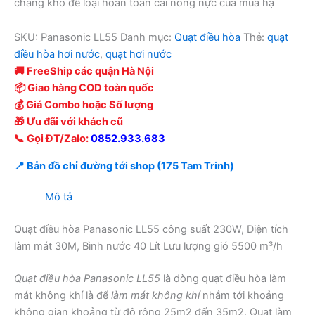
chẳng khó để loại hoàn toàn cái nóng nực của mùa hạ
SKU:
Panasonic LL55
Danh mục:
Quạt điều hòa
Thẻ:
quạt
điều hòa hơi nước
,
quạt hơi nước
🚚 FreeShip các quận Hà Nội
📦 Giao hàng COD toàn quốc
💰 Giá Combo hoặc Số lượng
🎁 Ưu đãi với khách cũ
📞 Gọi ĐT/Zalo:
0852.933.683
📍 Bản đồ chỉ đường tới shop (175 Tam Trinh)
Mô tả
Quạt điều hòa Panasonic LL55 công suất 230W, Diện tích
làm mát 30M, Bình nước 40 Lít Lưu lượng gió 5500 m³/h
Quạt điều hòa Panasonic LL55
là dòng quạt điều hòa làm
mát không khí là để
làm mát không khí
nhắm tới khoảng
không gian khoảng từ độ rộng 25m2 đến 35m2. Quạt làm