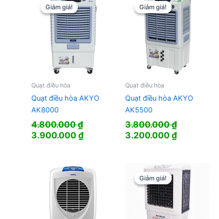
4.760.000
Giảm giá!
Giảm giá!
Giảm giá!
Giảm giá!
Quạt điều hòa
Quạt điều hòa
Quạt điều hòa AKYO
Quạt điều hòa AKYO
AK8000
AK5500
4.800.000
₫
3.800.000
₫
Giá
Giá
Giá
Giá
3.900.000
₫
3.200.000
₫
gốc
hiện
gốc
hiện
là:
tại
là:
tại
4.800.000 ₫.
là:
3.800.000 ₫.
là:
3.900.000 ₫.
3.200.000
Giảm giá!
Giảm giá!