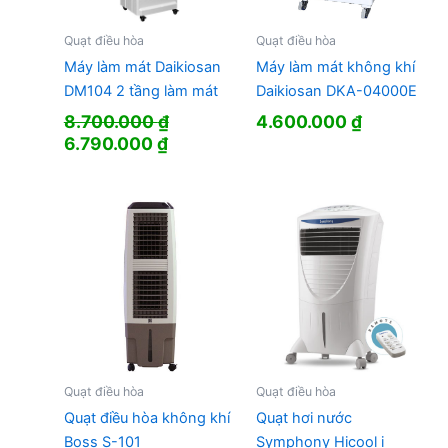
Quạt điều hòa
Quạt điều hòa
Máy làm mát Daikiosan
Máy làm mát không khí
DM104 2 tầng làm mát
Daikiosan DKA-04000E
8.700.000
₫
4.600.000
₫
Giá
Giá
6.790.000
₫
gốc
hiện
là:
tại
8.700.000 ₫.
là:
6.790.000 ₫.
Quạt điều hòa
Quạt điều hòa
Quạt điều hòa không khí
Quạt hơi nước
Boss S-101
Symphony Hicool i