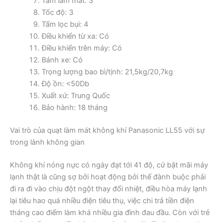
Tấm làm mát: 3
Tốc độ: 3
Tấm lọc bụi: 4
Điều khiển từ xa: Có
Điều khiển trên máy: Có
Bánh xe: Có
Trọng lượng bao bì/tịnh: 21,5kg/20,7kg
Độ ồn: <50Db
Xuất xứ: Trung Quốc
Bảo hành: 18 tháng
Vai trò của quạt làm mát không khí Panasonic LL55 với sự
trong lành không gian
Không khí nóng nực có ngày đạt tới 41 độ, cứ bật mãi máy
lạnh thật là cũng sợ bởi hoạt động bởi thế đành buộc phải
đi ra đi vào chịu đột ngột thay đổi nhiệt, điều hòa máy lạnh
lại tiêu hao quá nhiều điện tiêu thụ, việc chi trả tiền điện
tháng cao điểm làm khá nhiều gia đình đau đầu. Còn với trẻ