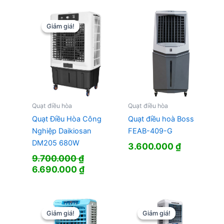
là:
tại
5.029.000 ₫.
là:
3.590.000 ₫.
Giảm giá!
Giảm giá!
Quạt điều hòa
Quạt điều hòa
Quạt Điều Hòa Công
Quạt điều hoà Boss
Nghiệp Daikiosan
FEAB-409-G
DM205 680W
3.600.000
₫
9.700.000
₫
Giá
Giá
6.690.000
₫
gốc
hiện
là:
tại
9.700.000 ₫.
là:
6.690.000 ₫.
Giảm giá!
Giảm giá!
Giảm giá!
Giảm giá!