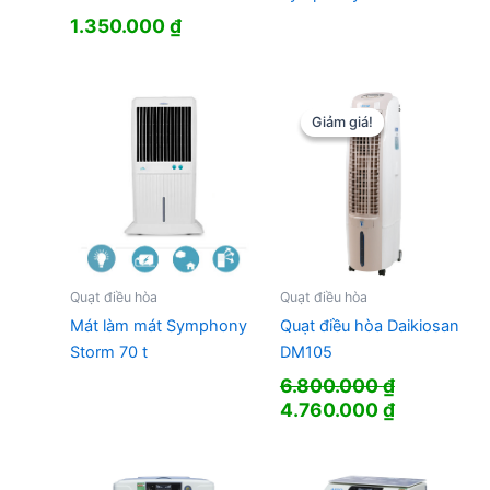
1.350.000
₫
Giảm giá!
Giảm giá!
Quạt điều hòa
Quạt điều hòa
Mát làm mát Symphony
Quạt điều hòa Daikiosan
Storm 70 t
DM105
6.800.000
₫
Giá
Giá
4.760.000
₫
gốc
hiện
là:
tại
6.800.000 ₫.
là: