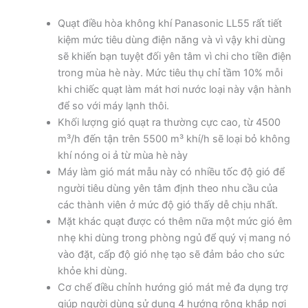
Quạt điều hòa không khí Panasonic LL55 rất tiết
kiệm mức tiêu dùng điện năng và vì vậy khi dùng
sẽ khiến bạn tuyệt đối yên tâm vì chi cho tiền điện
trong mùa hè này. Mức tiêu thụ chỉ tầm 10% mỗi
khi chiếc quạt làm mát hơi nước loại này vận hành
để so với máy lạnh thôi.
Khối lượng gió quạt ra thường cực cao, từ 4500
m³/h đến tận trên 5500 m³ khí/h sẽ loại bỏ không
khí nóng oi ả từ mùa hè này
Máy làm gió mát mẫu này có nhiều tốc độ gió để
người tiêu dùng yên tâm định theo nhu cầu của
các thành viên ở mức độ gió thấy dễ chịu nhất.
Mặt khác quạt được có thêm nữa một mức gió êm
nhẹ khi dùng trong phòng ngủ để quý vị mang nó
vào đặt, cấp độ gió nhẹ tạo sẽ đảm bảo cho sức
khỏe khi dùng.
Cơ chế điều chỉnh hướng gió mát mẻ đa dụng trợ
giúp người dùng sử dụng 4 hướng rộng khắp nơi