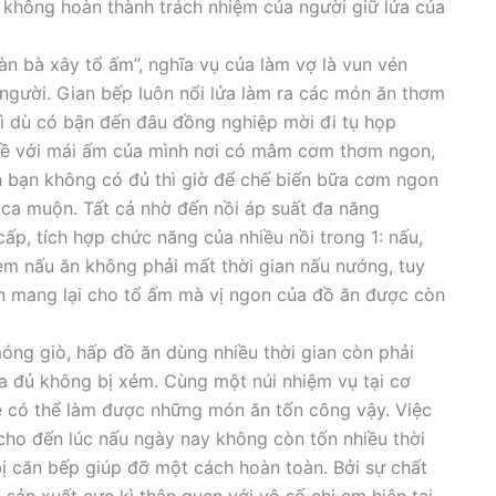
àm không hoàn thành trách nhiệm của người giữ lửa của
n bà xây tổ ấm”, nghĩa vụ của làm vợ là vun vén
người. Gian bếp luôn nổi lửa làm ra các món ăn thơm
̀ dù có bận đến đâu đồng nghiệp mời đi tụ họp
ở về với mái ấm của mình nơi có mâm cơm thơm ngon,
n bạn không có đủ thì giờ để chế biến bữa cơm ngon
 muộn. Tất cả nhờ đến nồi áp suất đa năng
 tích hợp chức năng của nhiều nồi trong 1: nấu,
 em nấu ăn không phải mất thời gian nấu nướng, tuy
ạn mang lại cho tổ ấm mà vị ngon của đồ ăn được còn
g giò, hấp đồ ăn dùng nhiều thời gian còn phải
a đủ không bị xém. Cùng một núi nhiệm vụ tại cơ
có thể làm được những món ăn tốn công vậy. Việc
cho đến lúc nấu ngày nay không còn tốn nhiều thời
t bị căn bếp giúp đỡ một cách hoàn toàn. Bởi sự chất