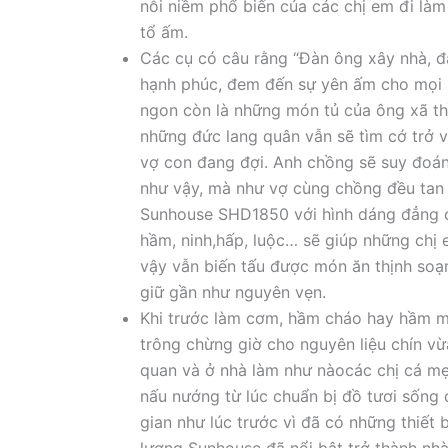
nỗi niềm phổ biến của các chị em đi l
tổ ấm.
Các cụ có câu rằng “Đàn ông xây nhà, đà
hạnh phúc, đem đến sự yên ấm cho mọi 
ngon còn là những món tủ của ông xã thi
những đức lang quân vẫn sẽ tìm cớ tr
vợ con đang đợi. Anh chồng sẽ suy đoá
như vậy, mà như vợ cùng chồng đều tan ca
Sunhouse SHD1850 với hình dáng đẳng cấp,
hầm, ninh,hấp, luộc… sẽ giúp những chị
vậy vẫn biến tấu được món ăn thịnh so
giữ gần như nguyên vẹn.
Khi trước làm cơm, hầm cháo hay hầm món
trông chừng giờ cho nguyên liệu chín vừ
quan và ở nhà làm như nàocác chị cá mẹ 
nấu nướng từ lúc chuẩn bị đồ tươi sống 
gian như lúc trước vì đã có những thiế