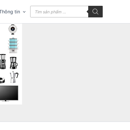
Tìm
Thông tin
kiếm
sản
phẩm