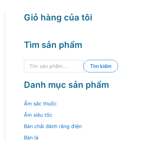
Giỏ hàng của tôi
Tìm sản phẩm
T
Tìm kiếm
ì
m
k
Danh mục sản phẩm
i
ế
m
Ấm sắc thuốc
:
Ấm siêu tốc
Bàn chải đánh răng điện
Bàn là