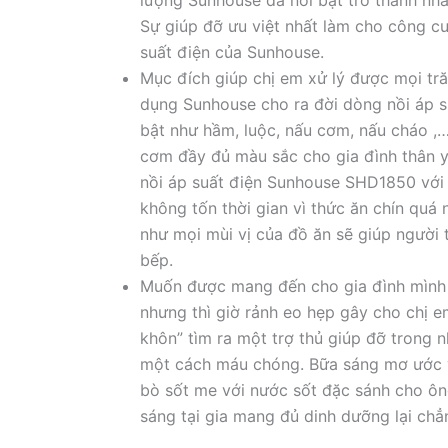
lượng Sunhouse đã nổi bật trở thành nhà
Sự giúp đỡ ưu việt nhất làm cho công cu
suất điện của Sunhouse.
Mục đích giúp chị em xử lý được mọi tr
dụng Sunhouse cho ra đời dòng nồi áp
bật như hầm, luộc, nấu cơm, nấu cháo 
cơm đầy đủ màu sắc cho gia đình thân 
nồi áp suất điện Sunhouse SHD1850 với 
không tốn thời gian vì thức ăn chín quá
như mọi mùi vị của đồ ăn sẽ giúp người 
bếp.
Muốn được mang đến cho gia đình mình 
nhưng thì giờ rảnh eo hẹp gây cho chị em
khôn” tìm ra một trợ thủ giúp đỡ trong n
một cách máu chóng. Bữa sáng mơ ước 
bò sốt me với nước sốt đặc sánh cho ô
sáng tại gia mang đủ dinh dưỡng lại chẳ