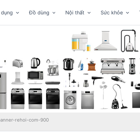
 dụng
Đồ dùng
Nội thất
Sức khỏe
banner-rehoi-com-900