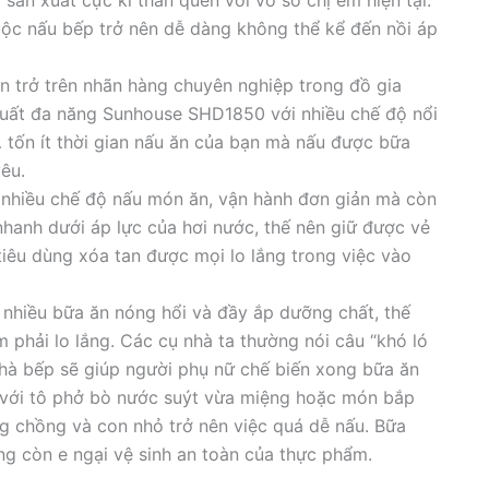
 sản xuất cực kì thân quen với vô số chị em hiện tại.
ộc nấu bếp trở nên dễ dàng không thể kể đến nồi áp
ăn trở trên nhãn hàng chuyên nghiệp trong đồ gia
 suất đa năng Sunhouse SHD1850 với nhiều chế độ nổi
,… tốn ít thời gian nấu ăn của bạn mà nấu được bữa
yêu.
nhiều chế độ nấu món ăn, vận hành đơn giản mà còn
 nhanh dưới áp lực của hơi nước, thế nên giữ được vẻ
tiêu dùng xóa tan được mọi lo lắng trong việc vào
nhiều bữa ăn nóng hổi và đầy ắp dưỡng chất, thế
 phải lo lắng. Các cụ nhà ta thường nói câu “khó ló
hà bếp sẽ giúp người phụ nữ chế biến xong bữa ăn
với tô phở bò nước suýt vừa miệng hoặc món bắp
ng chồng và con nhỏ trở nên việc quá dễ nấu. Bữa
ng còn e ngại vệ sinh an toàn của thực phẩm.