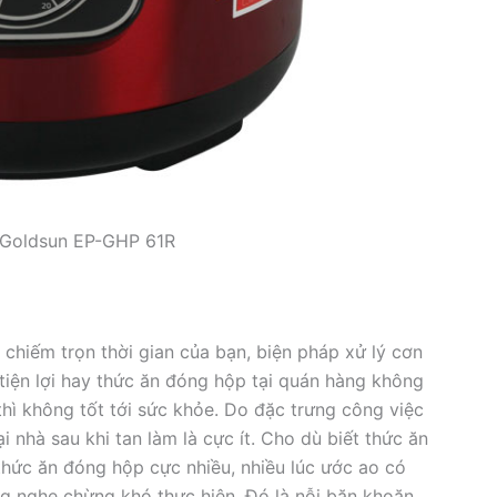
ện Goldsun EP-GHP 61R
ả chiếm trọn thời gian của bạn, biện pháp xử lý cơn
ện lợi hay thức ăn đóng hộp tại quán hàng không
ì không tốt tới sức khỏe. Do đặc trưng công việc
 tại nhà sau khi tan làm là cực ít. Cho dù biết thức ăn
hức ăn đóng hộp cực nhiều, nhiều lúc ước ao có
 nghe chừng khó thực hiện. Đó là nỗi băn khoăn