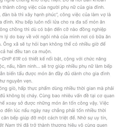
n thành công việc của người phụ nữ của gia đình.
đàn bà thì xây hạnh phúc”, công việc của làm vợ là
ia đình. Khu bếp luôn nổi lửa cho ra đa số món ăn
ông chồng thì dù có bận đến cỡ nào đồng nghiệp
ìm lý do bay về với ngôi nhà của mình nơi có bữa ăn
 Ông xã sẽ tự hỏi bạn không thể có nhiều giờ để
 cả hai đều tan ca muộn.
P-GHP 61R
có thiết kế nổi bật, cộng với chức năng
uộc, nấu, hầm ninh… sẽ trợ giúp nhiều phụ nữ làm bếp
vẫn biến tấu được món ăn đầy đủ dành cho gia đình
như nguyên vẹn.
g giò, hấp thực phẩm dùng nhiều thời gian mà phải
đủ không bị cháy. Cùng bao nhiêu vấn đề tại cơ quan
ể xoay sở được những món ăn tốn công vậy. Việc
 đến lúc nấu ngày nay chẳng phải tốn nhiều thời
̣ căn bếp giúp đỡ một cách triệt để. Nhờ sự uy tín,
iệt Nam
thì đã trở thành thương hiệu vô cùng quen