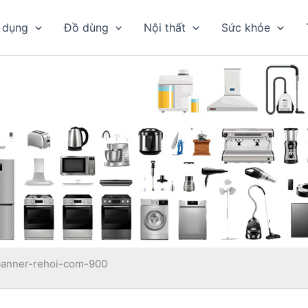
 dụng
Đồ dùng
Nội thất
Sức khỏe
banner-rehoi-com-900