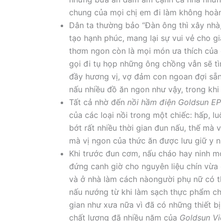
chung của mọi chị em đi làm không hoà
Dân ta thường bảo “Đàn ông thì xây nhà, 
tạo hạnh phúc, mang lại sự vui vẻ cho g
thơm ngon còn là mọi món ưa thích của 
gọi đi tụ họp những ông chồng vẫn sẽ t
đầy hương vị, vợ đảm con ngoan đợi sẵn.
nấu nhiều đồ ăn ngon như vậy, trong khi
Tất cả nhờ đến
nồi hầm điện
Goldsun E
của các loại nồi trong một chiếc: hấp, l
bớt rất nhiều thời gian đun nấu, thế mà 
mà vị ngon của thức ăn được lưu giữ y 
Khi trước đun cơm, nấu cháo hay ninh món
đứng canh giờ cho nguyên liệu chín vừa 
và ở nhà làm cách nàongười phụ nữ có th
nấu nướng từ khi làm sạch thực phẩm cho
gian như xưa nữa vì đã có những thiết bi
chất lượng đã nhiều năm của
Goldsun V