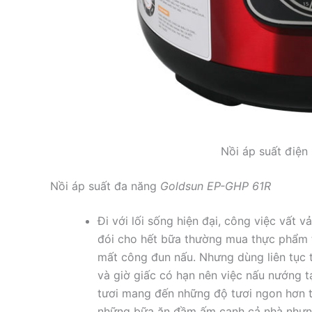
Nồi áp suất đi
Nồi áp suất đa năng
Goldsun EP-GHP 61R
Đi với lối sống hiện đại, công việc vất v
đói cho hết bữa thường mua thực phẩm ti
mất công đun nấu. Nhưng dùng liên tục th
và giờ giấc có hạn nên việc nấu nướng
tươi mang đến những độ tươi ngon hơn t
những bữa ăn đầm ấm cạnh cả nhà nhưng