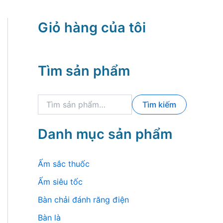
Giỏ hàng của tôi
Tìm sản phẩm
T
Tìm kiếm
ì
m
k
Danh mục sản phẩm
i
ế
m
Ấm sắc thuốc
:
Ấm siêu tốc
Bàn chải đánh răng điện
Bàn là