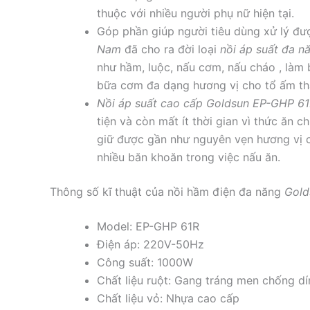
thuộc với nhiều người phụ nữ hiện tại.
Góp phần giúp người tiêu dùng xử lý được
Nam
đã cho ra đời loại
nồi áp suất đa n
như hầm, luộc, nấu cơm, nấu cháo , la
bữa cơm đa dạng hương vị cho tổ ấm th
Nồi áp suất cao cấp
Goldsun EP-GHP 6
tiện và còn mất ít thời gian vì thức ăn c
giữ được gần như nguyên vẹn hương vị 
nhiều băn khoăn trong việc nấu ăn.
Thông số kĩ thuật của nồi hầm điện đa năng
Gold
Model: EP-GHP 61R
Điện áp: 220V-50Hz
Công suất: 1000W
Chất liệu ruột: Gang tráng men chống d
Chất liệu vỏ: Nhựa cao cấp