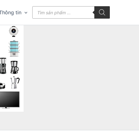
Tìm
Thông tin
kiếm
sản
phẩm