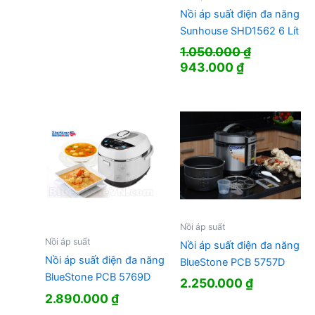
Nồi áp suất điện đa năng
Sunhouse SHD1562 6 Lít
1.050.000
₫
Giá
Giá
943.000
₫
gốc
hiện
là:
tại
1.050.000 ₫.
là:
943.000 ₫.
Nồi áp suất
Nồi áp suất
Nồi áp suất điện đa năng
Nồi áp suất điện đa năng
BlueStone PCB 5757D
BlueStone PCB 5769D
2.250.000
₫
2.890.000
₫