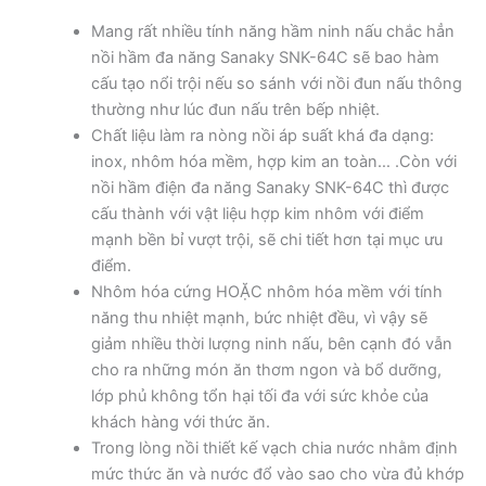
Mang rất nhiều tính năng hầm ninh nấu chắc hẳn
nồi hầm đa năng Sanaky SNK-64C sẽ bao hàm
cấu tạo nổi trội nếu so sánh với nồi đun nấu thông
thường như lúc đun nấu trên bếp nhiệt.
Chất liệu làm ra nòng nồi áp suất khá đa dạng:
inox, nhôm hóa mềm, hợp kim an toàn… .Còn với
nồi hầm điện đa năng Sanaky SNK-64C thì được
cấu thành với vật liệu hợp kim nhôm với điểm
mạnh bền bỉ vượt trội, sẽ chi tiết hơn tại mục ưu
điểm.
Nhôm hóa cứng HOẶC nhôm hóa mềm với tính
năng thu nhiệt mạnh, bức nhiệt đều, vì vậy sẽ
giảm nhiều thời lượng ninh nấu, bên cạnh đó vẫn
cho ra những món ăn thơm ngon và bổ dưỡng,
lớp phủ không tổn hại tối đa với sức khỏe của
khách hàng với thức ăn.
Trong lòng nồi thiết kế vạch chia nước nhằm định
mức thức ăn và nước đổ vào sao cho vừa đủ khớp