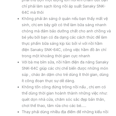
phải thu dọn một lượng lớn nồi khi chám dứt bạn
chỉ phải làm sạch lòng nồi áp suất Sanaky SNK-
64C mà thôi
Không phải ăn sáng ở quán nếu bạn thấy mất vệ
sinh, chị em bây giờ có thể làm bữa sáng nhanh
chóng mà đảm bảo dưỡng chất cho anh chồng và
bé yêu bởi bạn có đa dạng các cách thức để làm
thực phẩm bữa sáng kịp lúc bởi vì với nồi hầm
điện Sanaky SNK-64C, công việc hầm đồ ăn chỉ
trong một khoảng thời gian cực nhanh
Với bà mẹ bỉm sữa, nồi hầm điện đa năng Sanaky
SNK-64C giúp các chị chế biến được những món
súp , cháo ăn dặm cho trẻ dùng ít thời gian, dùng
ít công đoạn thực sự dễ dàng.
Không tốn công đứng trông nồi nấu , chị em có
thể dùng thời gian hoành thành những việc như:
quét dọn nhà cửa, chăm sóc sắc đẹp bản thân,
chơi thể thao, tắm rửa cho các bé…..
Thay phải dùng nhiều địa điểm để những kiểu nồi