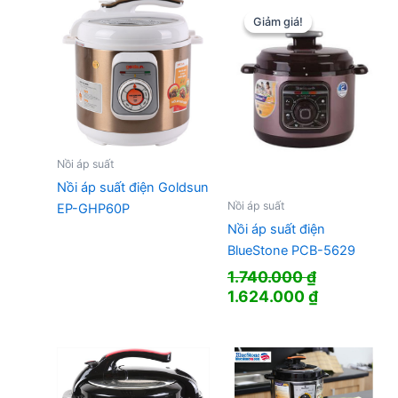
Giảm giá!
Giảm giá!
Nồi áp suất
Nồi áp suất điện Goldsun
Nồi áp suất
EP-GHP60P
Nồi áp suất điện
BlueStone PCB-5629
1.740.000
₫
Giá
Giá
1.624.000
₫
gốc
hiện
là:
tại
1.740.000 ₫.
là:
1.624.000 