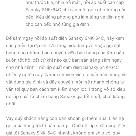
như trước kia, nhìn rối mắt , nồi áp suất cao cấp
Sanaky SNK-64C chỉ cần một góc nhỏ trong căn
bếp, kiểu dáng phong phú làm tăng vẻ tiện nghi
cho căn bếp nhỏ từng gia đình
Để sắm ngay nồi áp suất điện Sanaky SNK-64C, hãy xem
sản phẩm tại địa chỉ 175 thegioidodung.vn hoặc gọi đặt
hàng cho những bạn chuyên viên bán hàng của Kho bán
buôn tốt hời bất cứ khi nào quý bạn sẵn sàng sắm ngay
cho nhà mình 1 nồi áp suất cắm điện Sanaky SNK-64C
nhiều ý nghĩa này. Nhóm chuyên viên tư vấn nắm vững về
vật dụng gia đình và đầy chuyên môn sẽ nhanh chóng tư
vấn tới quý bạn cách tìm kiếm chọn lọc 1 trong vô số kiểu
nồi áp suất từ chính hãng Sanaky giá tốt nhất, chất lượng
nhất.
Vậy quý khách hàng còn băn khoăn gì thêm nữa. Liên hệ
gọi mua hàng tới tổ bán hàng: . Chở nồi áp suất dùng điện
giá tốt Sanaky SNK-64C nhanh, không phí ship với quý