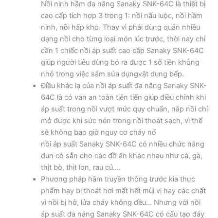
Nồi ninh hầm đa năng Sanaky SNK-64C là thiết bị
cao cấp tích hợp 3 trong 1: nồi nấu luộc, nồi hầm
ninh, nồi hấp kho. Thay vì phải dùng quán nhiều
dạng nồi cho từng loại món lúc trước, thời nay chỉ
cần 1 chiếc nồi áp suất cao cấp Sanaky SNK-64C
giúp người tiêu dùng bỏ ra được 1 số tiền không
nhỏ trong việc sắm sửa dụngvật dụng bếp.
Điều khác lạ của nồi áp suất đa năng Sanaky SNK-
64C là có van an toàn tiên tiến giúp điều chỉnh khi
áp suất trong nồi vượt mức quy chuẩn, nắp nồi chỉ
mở được khi sức nén trong nồi thoát sạch, vì thế
sẽ không bao giờ nguy cơ cháy nổ
nồi áp suất Sanaky SNK-64C có nhiều chức năng
đun có sẵn cho các đồ ăn khác nhau như cá, gà,
thịt bò, thịt lơn, rau củ….
Phương pháp hầm truyền thống trước kia thực
phẩm hay bị thoát hơi mất hết mùi vị hay các chất
vì nồi bị hở, lửa cháy không đều… Nhưng với nồi
áp suất đa năng Sanaky SNK-64C có cấu tạo đáy