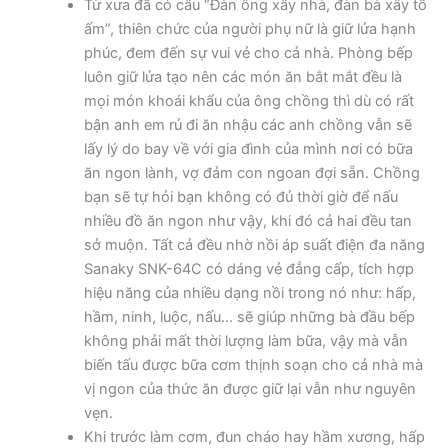
Từ xưa đã có câu “Đàn ông xây nhà, đàn bà xây tổ
ấm”, thiên chức của người phụ nữ là giữ lửa hạnh
phúc, đem đến sự vui vẻ cho cả nhà. Phòng bếp
luôn giữ lửa tạo nên các món ăn bắt mắt đều là
mọi món khoái khẩu của ông chồng thì dù có rất
bận anh em rủ đi ăn nhậu các anh chồng vẫn sẽ
lấy lý do bay về với gia đình của mình nơi có bữa
ăn ngon lành, vợ đảm con ngoan đợi sẵn. Chồng
bạn sẽ tự hỏi bạn không có đủ thời giờ để nấu
nhiều đồ ăn ngon như vậy, khi đó cả hai đều tan
sở muộn. Tất cả đều nhờ nồi áp suất điện đa năng
Sanaky SNK-64C có dáng vẻ đẳng cấp, tích hợp
hiệu năng của nhiều dạng nồi trong nó như: hấp,
hầm, ninh, luộc, nấu… sẽ giúp những bà đầu bếp
không phải mất thời lượng làm bữa, vậy mà vẫn
biến tấu được bữa cơm thịnh soạn cho cả nhà mà
vị ngon của thức ăn được giữ lại vẫn như nguyên
vẹn.
Khi trước làm cơm, đun cháo hay hầm xương, hấp