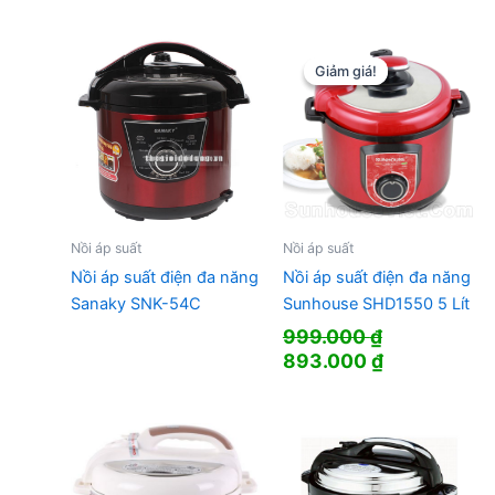
Giảm giá!
Giảm giá!
Nồi áp suất
Nồi áp suất
Nồi áp suất điện đa năng
Nồi áp suất điện đa năng
Sanaky SNK-54C
Sunhouse SHD1550 5 Lít
999.000
₫
Giá
Giá
893.000
₫
gốc
hiện
là:
tại
999.000 ₫.
là:
893.000 ₫.