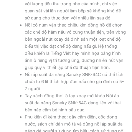
với lượng tiêu thụ trong nhà của mình, chỉ việc
quan sát vài lần người làm bếp sẽ không khó để
sử dụng cho thực đơn với nhiều lần sau đó
Nồi có núm vặn theo chiều kim đồng hồ để chọn
các chế độ hầm nấu vô cùng thuận tiện, trên vòng
bên ngoài nút xoay đã định sẵn một loạt chế độ
biểu thị việc đặt chế độ đang nấu gì. Hệ thống
điều khiển là Tiếng Việt hay minh họa bằng hình
ảnh ở riêng vị trí tương ứng, đương nhiên nút vặn
giúp quý vị thiết lập chế độ thuận tiện hơn.
Nồi áp suất đa năng Sanaky SNK-64C có thể tích
chứa to 6 lít thích hợp đun nấu cho gia đình có 5-
7 người
Tay xách đồng thời là tay xoay mở khóa Nồi áp
suất đa năng Sanaky SNK-64C dạng liền với hai
bên nắp cầm bé hình bầu dục..
Phụ kiện đi kèm theo: dây cắm điện, cốc đong
nước, sách chỉ dẫn mô tả và dùng nồi áp suất đa
năng để người sử dụng tìm hiểu cách sử dụng nồi