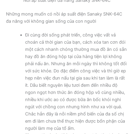
Nồi áp suất điện đa năng Sanaky SNK-64C
Những mong muốn có nồi áp suất điện Sanaky SNK-64C
đa năng với không gian sống của con người
Đi cùng đời sống phát triển, công việc vất vả
choán cả thời gian của bạn, cách xóa tan cơn đói
một cách nhanh chóng thường mua đồ ăn có sẵn
hay đồ ăn đóng hộp tại cửa hàng tiện lợi không
phải nấu ăn. Nhưng ăn mỗi ngày thì không tốt đối
với sức khỏe. Do đặc điểm công việc và thì giờ ep
hẹp nên việc đun nấu tại gia sau khi tan làm là rất
ít. Dẫu biết nguyên liệu tươi đem đến nhiều độ
ngon ngọt hơn thức ăn đóng hộp vô cùng nhiều,
nhiều khi ước ao có được bữa ăn bốc khói nghi
ngút với chồng con nhưng hình như xa vời quá.
Chắc hẳn đây là nỗi niềm phổ biến của đa số chị
em đi làm chưa thể thực hiện được bổn phận của
người làm mẹ của tổ ấm.