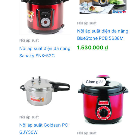
Nồi áp suất
Nồi áp suất điện đa năng
BlueStone PCB 5638M
Nồi áp suất
1.530.000
₫
Nồi áp suất điện đa năng
Sanaky SNK-52C
Giảm giá!
Giảm giá!
Nồi áp suất
Nồi áp suất Goldsun PC-
GJY50W
Nồi áp suất