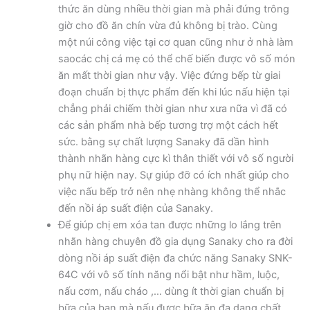
thức ăn dùng nhiều thời gian mà phải đứng trông
giờ cho đồ ăn chín vừa đủ không bị trào. Cùng
một núi công việc tại cơ quan cũng như ở nhà làm
saocác chị cá mẹ có thể chế biến được vô số món
ăn mất thời gian như vậy. Việc đứng bếp từ giai
đoạn chuẩn bị thực phẩm đến khi lúc nấu hiện tại
chẳng phải chiếm thời gian như xưa nữa vì đã có
các sản phẩm nhà bếp tương trợ một cách hết
sức. bằng sự chất lượng Sanaky đã dần hình
thành nhãn hàng cực kì thân thiết với vô số người
phụ nữ hiện nay. Sự giúp đỡ có ích nhất giúp cho
việc nấu bếp trở nên nhẹ nhàng không thể nhắc
đến nồi áp suất điện của Sanaky.
Để giúp chị em xóa tan được những lo lắng trên
nhãn hàng chuyên đồ gia dụng Sanaky cho ra đời
dòng nồi áp suất điện đa chức năng Sanaky SNK-
64C với vô số tính năng nổi bật như hầm, luộc,
nấu cơm, nấu cháo ,… dùng ít thời gian chuẩn bị
bữa của bạn mà nấu được bữa ăn đa dạng chất