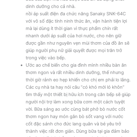
dinh dưỡng cho cả nhà.
nồi áp suất điện đa chức năng Sanaky SNK-64C
với vô số đặc tính ninh thức ăn, vận hành tiện lợi
mà lại dùng ít thời gian vì thực phẩm chín rất
nhanh dưới áp suất của hơi nước, cho nên giữ
được gần như nguyên vẹn mùi thơm của đồ ăn sẽ
giúp người phụ nữ giải quyết được mọi trăn trở
trong việc vào bếp.
Ước ao chế biến cho gia đình mình nhiều bàn ăn
thơm ngon và rất nhiều dinh dưỡng, thế nhưng
thời giờ rảnh eo hẹp khiến cho chị em phải lo lắng.
Các cụ nhà ta hay nói câu “có khó mới ló khôn”
tìm thấy một thiết bị hữu ích trong căn bếp sẽ giúp
người nội trợ làm xong bữa cơm một cách tuyệt
vời. Bữa sáng ao ước cùng bát phở bò nước cốt
thơm ngon hay món gân bò sốt vang với nước
cốt đặc sánh cho đức lang quân và bé yêu trở
thành việc rất đơn giản. Dùng bữa tại gia đảm bảo