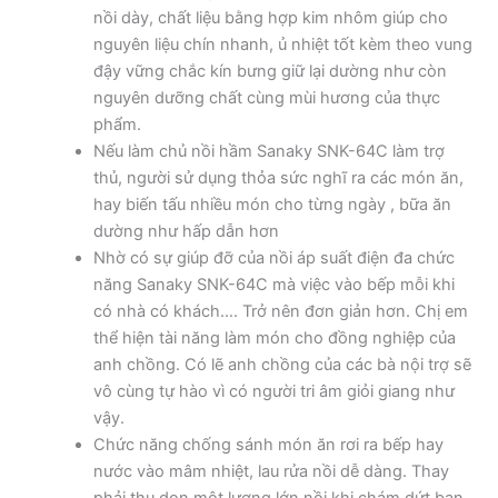
nồi dày, chất liệu bằng hợp kim nhôm giúp cho
nguyên liệu chín nhanh, ủ nhiệt tốt kèm theo vung
đậy vững chắc kín bưng giữ lại dường như còn
nguyên dưỡng chất cùng mùi hương của thực
phẩm.
Nếu làm chủ nồi hầm Sanaky SNK-64C làm trợ
thủ, người sử dụng thỏa sức nghĩ ra các món ăn,
hay biến tấu nhiều món cho từng ngày , bữa ăn
dường như hấp dẫn hơn
Nhờ có sự giúp đỡ của nồi áp suất điện đa chức
năng Sanaky SNK-64C mà việc vào bếp mỗi khi
có nhà có khách…. Trở nên đơn giản hơn. Chị em
thể hiện tài năng làm món cho đồng nghiệp của
anh chồng. Có lẽ anh chồng của các bà nội trợ sẽ
vô cùng tự hào vì có người tri âm giỏi giang như
vậy.
Chức năng chống sánh món ăn rơi ra bếp hay
nước vào mâm nhiệt, lau rửa nồi dễ dàng. Thay