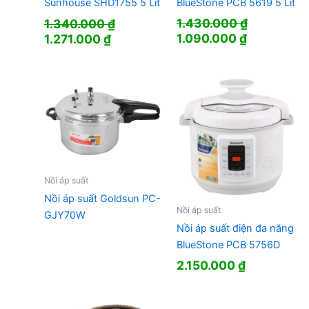
BlueStone PCB 5619 5 Lít
Sunhouse SHD1755 5 Lít
1.430.000
₫
1.340.000
₫
Giá
Giá
Giá
Giá
1.090.000
₫
1.271.000
₫
gốc
hiện
gốc
hiện
là:
tại
là:
tại
1.430.000 ₫.
là:
1.340.000 ₫.
là:
1.090.000 
1.271.000 ₫.
Nồi áp suất
Nồi áp suất Goldsun PC-
Nồi áp suất
GJY70W
Nồi áp suất điện đa năng
BlueStone PCB 5756D
2.150.000
₫