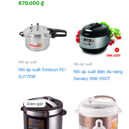
870.000
₫
Nồi áp suất
Nồi áp suất
Nồi áp suất Goldsun PC-
Nồi áp suất điện đa năng
GJY70W
Sanaky SNK-55DT
Giảm giá!
Giảm giá!