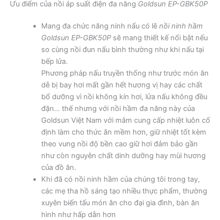
Ưu điểm của nồi áp suất điện đa năng
Goldsun EP-GBK50P
Mang đa chức năng ninh nấu có lẽ
nồi ninh hầm
Goldsun EP-GBK50P
sẽ mang thiết kế nổi bật nếu
so cùng nồi đun nấu bình thường như khi nấu tại
bếp lửa.
Phương pháp nấu truyền thống như trước món ăn
dễ bị bay hơi mất gần hết hương vị hay các chất
bổ dưỡng vì nồi không kín hơi, lửa nấu không đều
đặn… thế nhưng với nồi hầm đa năng này của
Goldsun Việt Nam với mâm cung cấp nhiệt luôn cố
định làm cho thức ăn mềm hơn, giữ nhiệt tốt kèm
theo vung nồi độ bền cao giữ hơi đảm bảo gần
như còn nguyên chất dinh dưỡng hay mùi hương
của đồ ăn.
Khi đã có nồi ninh hầm của chúng tôi trong tay,
các mẹ tha hồ sáng tạo nhiều thực phẩm, thường
xuyên biến tấu món ăn cho đại gia đình, bàn ăn
hình như hấp dẫn hơn