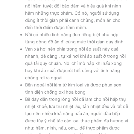
nồi hầm tuyệt đối bảo đảm và hiệu quả khi ninh
hầm những thực phẩm. Có nó, người sử dụng
dùng ít thời gian phải canh chừng, món ăn cho
đến thời điểm được hầm mềm.
Nồi có nhiều tính năng đun riêng biệt phù hợp
từng dòng đồ ăn đi cùng mức thời gian quy định
Van xả hơi nén phía trong nồi áp suất này quá
nhanh, dễ dàng , tự xả hơi khi áp suất ở trong nồi
quá tải quy chuẩn. Nồi chỉ mở nắp khi nấu xong
hay khi áp suất đượcrút hết cùng với tính năng
chống rơi ra ngoài.
Bên ngoài nồi làm từ kim loại và được phun sơn
tĩnh điện chống oxi hóa bóng
Bề dày dặn trong lòng nồi đã làm cho nồi hấp thụ
nhiệt khoẻ, lưu trữ nhiệt lâu, tản nhiệt đều và rất dễ
tạo nên nhiều khả năng nấu ăn, người đầu bếp
được tùy ý chế tác các loại thực phẩm đa hương vị
như: hầm, ninh, nấu, om,.. để thực phẩm được