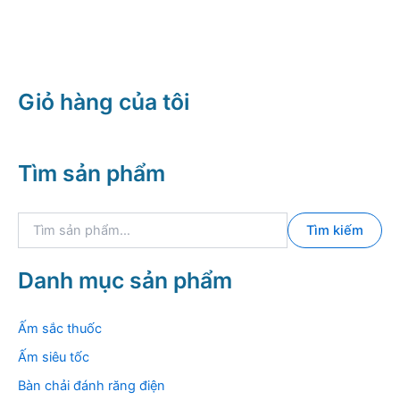
gốc
hiện
là:
tại
1.050.000 ₫.
là:
943.000 ₫.
Giỏ hàng của tôi
Tìm sản phẩm
T
Tìm kiếm
ì
m
k
Danh mục sản phẩm
i
ế
m
Ấm sắc thuốc
:
Ấm siêu tốc
Bàn chải đánh răng điện