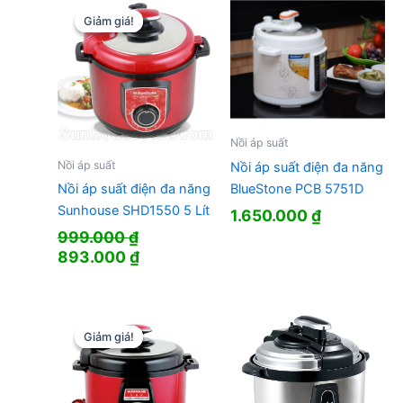
Giảm giá!
Giảm giá!
Nồi áp suất
Nồi áp suất
Nồi áp suất điện đa năng
BlueStone PCB 5751D
Nồi áp suất điện đa năng
Sunhouse SHD1550 5 Lít
1.650.000
₫
999.000
₫
Giá
Giá
893.000
₫
gốc
hiện
là:
tại
999.000 ₫.
là:
893.000 ₫.
Giảm giá!
Giảm giá!