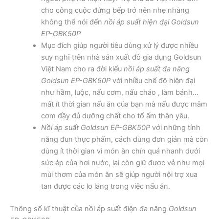
cho công cuộc đứng bếp trở nên nhẹ nhàng
không thể nói đến
nồi áp suất hiện đại Goldsun
EP-GBK50P
Mục đích giúp người tiêu dùng xử lý được nhiều
suy nghĩ trên nhà sản xuất đồ gia dụng Goldsun
Việt Nam cho ra đời kiểu
nồi áp suất đa năng
Goldsun EP-GBK50P
với nhiều chế độ hiện đại
như hầm, luộc, nấu cơm, nấu cháo , làm bánh…
mất ít thời gian nấu ăn của bạn mà nấu được mâm
cơm đầy đủ dưỡng chất cho tổ ấm thân yêu.
Nồi áp suất
Goldsun EP-GBK50P
với những tính
năng đun thực phẩm, cách dùng đơn giản mà còn
dùng ít thời gian vì món ăn chín quá nhanh dưới
sức ép của hơi nước, lại còn giữ được vẻ như mọi
mùi thơm của món ăn sẽ giúp người nội trợ xua
tan được các lo lắng trong việc nấu ăn.
Thông số kĩ thuật của nồi áp suất điện đa năng
Goldsun