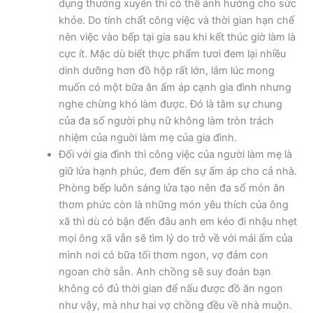
dụng thường xuyên thì có thể ảnh hưởng cho sức
khỏe. Do tính chất công việc và thời gian hạn chế
nên việc vào bếp tại gia sau khi kết thúc giờ làm là
cực ít. Mặc dù biết thực phẩm tươi đem lại nhiều
dinh dưỡng hơn đồ hộp rất lớn, lắm lúc mong
muốn có một bữa ăn ấm áp cạnh gia đình nhưng
nghe chừng khó làm được. Đó là tâm sự chung
của đa số người phụ nữ không làm tròn trách
nhiệm của nguời làm mẹ của gia đình.
Đối với gia đình thì công việc của người làm mẹ là
giữ lửa hạnh phúc, đem đến sự ấm áp cho cả nhà.
Phòng bếp luôn sáng lửa tạo nên đa số món ăn
thơm phức còn là những món yêu thích của ông
xã thì dù có bận đến đâu anh em kéo đi nhậu nhẹt
mọi ông xã vẫn sẽ tìm lý do trở về với mái ấm của
mình nơi có bữa tối thơm ngon, vợ đảm con
ngoan chờ sẵn. Anh chồng sẽ suy đoán bạn
không có đủ thời gian để nấu được đồ ăn ngon
như vậy, mà như hai vợ chồng đều về nhà muộn.