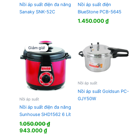
Nồi áp suất điện đa năng
Nồi áp suất điện
Sanaky SNK-52C
BlueStone PCB-5645
1.450.000
₫
Giảm giá!
Giảm giá!
Nồi áp suất
Nồi áp suất Goldsun PC-
GJY50W
Nồi áp suất
Nồi áp suất điện đa năng
Sunhouse SHD1562 6 Lít
1.050.000
₫
Giá
Giá
943.000
₫