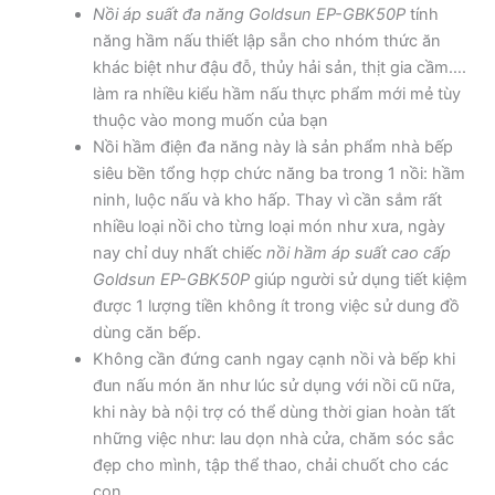
Nồi áp suất đa năng
Goldsun EP-GBK50P
tính
năng hầm nấu thiết lập sẵn cho nhóm thức ăn
khác biệt như đậu đỗ, thủy hải sản, thịt gia cầm….
làm ra nhiều kiểu hầm nấu thực phẩm mới mẻ tùy
thuộc vào mong muốn của bạn
Nồi hầm điện đa năng này là sản phẩm nhà bếp
siêu bền tổng hợp chức năng ba trong 1 nồi: hầm
ninh, luộc nấu và kho hấp. Thay vì cần sắm rất
nhiều loại nồi cho từng loại món như xưa, ngày
nay chỉ duy nhất chiếc
nồi hầm áp suất cao cấp
Goldsun EP-GBK50P
giúp người sử dụng tiết kiệm
được 1 lượng tiền không ít trong việc sử dung đồ
dùng căn bếp.
Không cần đứng canh ngay cạnh nồi và bếp khi
đun nấu món ăn như lúc sử dụng với nồi cũ nữa,
khi này bà nội trợ có thể dùng thời gian hoàn tất
những việc như: lau dọn nhà cửa, chăm sóc sắc
đẹp cho mình, tập thể thao, chải chuốt cho các
con…