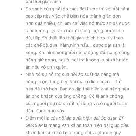
phí thời gian ninh
So sánh cùng nồi áp suất đời trước thì với nồi hầm
cao cấp này việc chế biến hóa thành giản đơn
hơn quá nhiều, chị em chỉ việc bỏ thức ăn đã được
tẩm hương liệu vào nồi, đi cùng lượng nước cho
đủ, tiếp đó thiết lập thời gian thích hợp tùy theo
các chế độ đun, hầm,ninh,nấu… được đặt sẵn là
xong. Khi ninh xong nồi sẽ tự động đổi sang công
năng giữ nóng, người nội trợ không lo bị khê món
ăn nếu vô tình quên.
Nhờ có sự hỗ trợ của nồi áp suất đa năng mà
công cuộc đứng bếp khi mà có liên hoan…. trở
nên dễ thở hơn. Bạn có dịp thể hiện khả năng nấu
ăn cho khách của ông chồng. Có lẽ anh chồng
của người phụ nữ sẽ rất hài lòng vì có người tri âm
đảm đang như vậy.
Điểm mới lạ của
nồi áp suất hiện đại
Goldsun EP-
GBK50P
là mang van xả an toàn hiện đại giúp điều
khiển khi sức nén bên trong nồi vượt mức quy