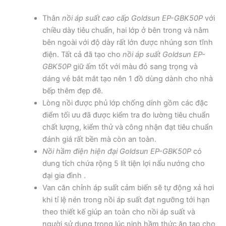
Thân
nồi áp suất cao cấp Goldsun EP-GBK50P
với
chiều dày tiêu chuẩn, hai lớp ở bên trong và nằm
bên ngoài với độ dày rất lớn được nhúng sơn tĩnh
điện. Tất cả đã tạo cho
nồi áp suất
Goldsun EP-
GBK50P
giữ ấm tốt với màu đỏ sang trọng và
dáng vẻ bắt mắt tạo nên 1 đồ dùng dành cho nhà
bếp thêm đẹp đẽ.
Lòng nồi được phủ lớp chống dính gồm các đặc
điểm tối ưu đã được kiểm tra đo lường tiêu chuẩn
chất lượng, kiểm thử và công nhận đạt tiêu chuẩn
đánh giá rất bền mà còn an toàn.
Nồi hầm điện hiện đại
Goldsun EP-GBK50P
có
dung tích chứa rộng 5 lít tiện lợi nấu nướng cho
đại gia đình .
Van căn chỉnh áp suất cảm biến sẽ tự động xả hơi
khi tỉ lệ nén trong nồi áp suất đạt ngưỡng tới hạn
theo thiết kế giúp an toàn cho nồi áp suất và
người sử dụng trong lúc ninh hầm thức ăn tạo cho