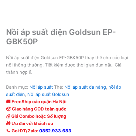
Nồi áp suất điện Goldsun EP-
GBK50P
Nồi áp suất điện Goldsun EP-GBK50P thay thế cho các loại
nồi thông thường. Tiết kiệm được thời gian đun nấu. Giá
thành hợp lí.
Danh mục:
Nồi áp suất
Thẻ:
Nồi áp suất đa năng
,
nồi áp
suất điện
,
Nồi áp suất Goldsun
🚚 FreeShip các quận Hà Nội
📦 Giao hàng COD toàn quốc
💰 Giá Combo hoặc Số lượng
🎁 Ưu đãi với khách cũ
📞 Gọi ĐT/Zalo:
0852.933.683