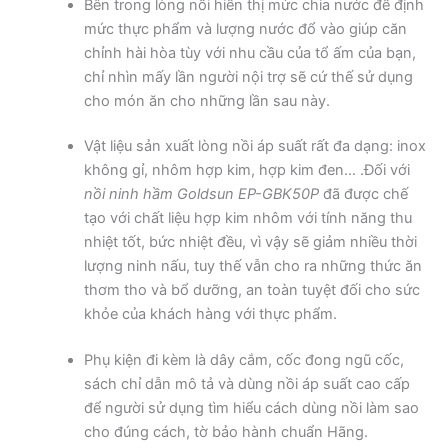
Bên trong lòng nồi hiển thị mức chia nước để định
mức thực phẩm và lượng nước đổ vào giúp căn
chỉnh hài hòa tùy với nhu cầu của tổ ấm của bạn,
chỉ nhìn mấy lần người nội trợ sẽ cứ thế sử dụng
cho món ăn cho những lần sau này.
Vật liệu sản xuất lòng nồi áp suất rất đa dạng: inox
không gỉ, nhôm hợp kim, hợp kim đen… .Đối với
nồi ninh hầm
Goldsun EP-GBK50P
đã được chế
tạo với chất liệu hợp kim nhôm với tính năng thu
nhiệt tốt, bức nhiệt đều, vì vậy sẽ giảm nhiều thời
lượng ninh nấu, tuy thế vẫn cho ra những thức ăn
thơm tho và bổ dưỡng, an toàn tuyệt đối cho sức
khỏe của khách hàng với thực phẩm.
Phụ kiện đi kèm là dây cắm, cốc đong ngũ cốc,
sách chỉ dẫn mô tả và dùng nồi áp suất cao cấp
để người sử dụng tìm hiểu cách dùng nồi làm sao
cho đúng cách, tờ bảo hành chuẩn Hãng.