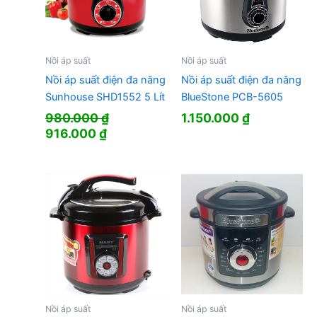
Nồi áp suất
Nồi áp suất
Nồi áp suất điện đa năng
Nồi áp suất điện đa năng
Sunhouse SHD1552 5 Lít
BlueStone PCB-5605
980.000
₫
1.150.000
₫
Giá
Giá
916.000
₫
gốc
hiện
là:
tại
980.000 ₫.
là:
916.000 ₫.
Nồi áp suất
Nồi áp suất