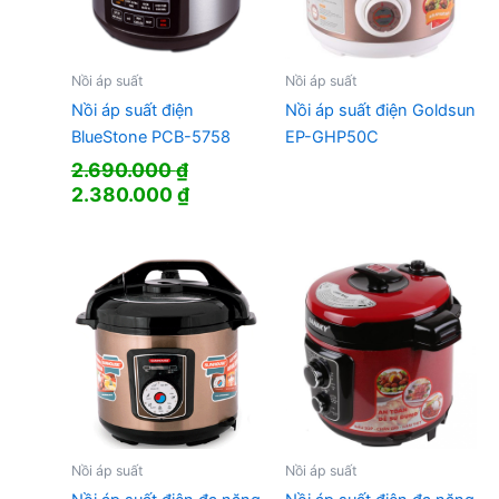
Nồi áp suất
Nồi áp suất
Nồi áp suất điện
Nồi áp suất điện Goldsun
BlueStone PCB-5758
EP-GHP50C
2.690.000
₫
Giá
Giá
2.380.000
₫
gốc
hiện
là:
tại
2.690.000 ₫.
là:
2.380.000 ₫.
Nồi áp suất
Nồi áp suất