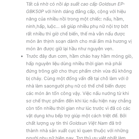
Tất cả nhờ có
nồi áp suất cao cấp Goldsun EP-
GBK50P
với hình dáng đẳng cấp, cộng với hiệu
năng của nhiều nồi trong một chiếc: nấu, hầm,
ninh,hấp, luộc… sẽ giúp nhiều phụ nữ nội trợ bớt
rất nhiều thì giờ chế biến, thế mà vẫn nấu được
món ăn thịnh soạn dành cho mái ấm mà hương vị
món ăn được giữ lại hầu như nguyên vẹn.
Trước đây đun cơm, hầm cháo hay hầm móng giò,
hấp nguyên liệu dùng nhiều thời gian mà phải
đứng trông giờ cho thực phẩm chín vừa đủ không
bị cháy. Cùng một đống vấn đề tại chỗ làm với ở
nhà làm saongười phụ nữ có thể chế biến được
các món ăn tốn công vậy. Việc nấu nướng từ khi
sơ chế thực phẩm đến khi lúc nấu hiện nay chẳng
còn tốn nhiều thời gian như lúc trước vì đã có các
vật dụng khu bếp trợ giúp một cách triệt để. Bởi
chất lượng uy tín thì
Goldsun Việt Nam
đã trở
thành nhà sản xuất cực kì quen thuộc với những
người phụ nữ hiện nay. Trợ thủ ưu việt nhất làm