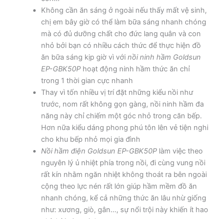
Không cần ăn sáng ở ngoài nếu thấy mất vệ sinh,
chị em bây giờ có thể làm bữa sáng nhanh chóng
mà có đủ dưỡng chất cho đức lang quân và con
nhỏ bởi bạn có nhiều cách thức để thực hiện đồ
ăn bữa sáng kịp giờ vì với
nồi ninh hầm
Goldsun
EP-GBK50P
hoạt động ninh hầm thức ăn chỉ
trong 1 thời gian cực nhanh
Thay vì tốn nhiều vị trí đặt những kiểu nồi như
trước, nom rất không gọn gàng, nồi ninh hầm đa
năng này chỉ chiếm một góc nhỏ trong căn bếp.
Hơn nữa kiểu dáng phong phú tôn lên vẻ tiện nghi
cho khu bếp nhỏ mọi gia đình
Nồi hầm điện
Goldsun EP-GBK50P
làm việc theo
nguyên lý ủ nhiệt phía trong nồi, đi cùng vung nồi
rất kín nhằm ngăn nhiệt không thoát ra bên ngoài
cộng theo lực nén rất lớn giúp hầm mềm đồ ăn
nhanh chóng, kể cả những thức ăn lâu nhừ giống
như: xương, giò, gân…, sự nổi trội này khiến ít hao