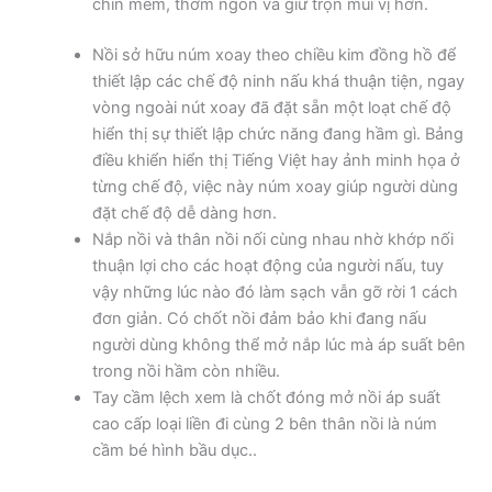
chín mềm, thơm ngon và giữ trọn mùi vị hơn.
Nồi sở hữu núm xoay theo chiều kim đồng hồ để
thiết lập các chế độ ninh nấu khá thuận tiện, ngay
vòng ngoài nút xoay đã đặt sẵn một loạt chế độ
hiển thị sự thiết lập chức năng đang hầm gì. Bảng
điều khiển hiển thị Tiếng Việt hay ảnh minh họa ở
từng chế độ, việc này núm xoay giúp người dùng
đặt chế độ dễ dàng hơn.
Nắp nồi và thân nồi nối cùng nhau nhờ khớp nối
thuận lợi cho các hoạt động của người nấu, tuy
vậy những lúc nào đó làm sạch vẫn gỡ rời 1 cách
đơn giản. Có chốt nồi đảm bảo khi đang nấu
người dùng không thể mở nắp lúc mà áp suất bên
trong nồi hầm còn nhiều.
Tay cầm lệch xem là chốt đóng mở nồi áp suất
cao cấp loại liền đi cùng 2 bên thân nồi là núm
cầm bé hình bầu dục..