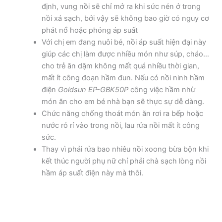
định, vung nồi sẽ chỉ mở ra khi sức nén ở trong
nồi xả sạch, bởi vậy sẽ không bao giờ có nguy cơ
phát nổ hoặc phỏng áp suất
Với chị em đang nuôi bé, nồi áp suất hiện đại này
giúp các chị làm được nhiều món như súp, cháo…
cho trẻ ăn dặm không mất quá nhiều thời gian,
mất ít công đoạn hầm đun. Nếu có nồi ninh hầm
điện
Goldsun EP-GBK50P
công việc hầm nhừ
món ăn cho em bé nhà bạn sẽ thực sự dễ dàng.
Chức năng chống thoát món ăn rơi ra bếp hoặc
nước rỏ rỉ vào trong nồi, lau rửa nồi mất ít công
sức.
Thay vì phải rửa bao nhiêu nồi xoong bừa bộn khi
kết thúc người phụ nữ chỉ phải chà sạch lòng nồi
hầm áp suất điện này mà thôi.