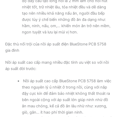
độ dày cấu tạo lòng nồi là 2 mm làm cho nồi hút
nhiệt tốt, trữ nhiệt lâu, tỏa nhiệt đều và dễ dàng
tạo nên nhiều khả năng nấu ăn, người đầu bếp
được tùy ý chế biến những đồ ăn đa dạng như:
hầm, ninh, nấu, om,… khiến món ăn trở nên mềm,
ngon tuyệt và lưu lại mùi vị hơn.
Đặc thù nổi trội của nồi áp suất điện BlueStone PCB 5758
gia đình
Nồi áp suất cao cấp mang nhiều đặc tính ưu việt so với nồi
áp suất đời trước:
Nồi áp suất cao cấp BlueStone PCB 5758 làm việc
theo nguyên lý ủ nhiệt ở trong nồi, cùng với nắp
đậy cực kín để đảm bảo nhiệt không thất thoát ra
bên ngoài cộng với áp suất lớn giúp ninh nhừ đồ
ăn mau chóng, kể cả đồ ăn lâu nhừ như: xương,
giò, gân… ít hao phí thời gian ninh.