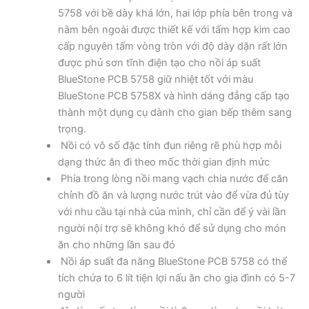
5758 với bề dày khá lớn, hai lớp phía bên trong và
nằm bên ngoài được thiết kế với tấm hợp kim cao
cấp nguyên tấm vòng tròn với độ dày dặn rất lớn
được phủ sơn tĩnh điện tạo cho nồi áp suất
BlueStone PCB 5758 giữ nhiệt tốt với màu
BlueStone PCB 5758X và hình dáng đẳng cấp tạo
thành một dụng cụ dành cho gian bếp thêm sang
trọng.
Nồi có vô số đặc tính đun riêng rẽ phù hợp mỗi
dạng thức ăn đi theo mốc thời gian định mức
Phía trong lòng nồi mang vạch chia nước để căn
chỉnh đồ ăn và lượng nước trút vào để vừa đủ tùy
với nhu cầu tại nhà của mình, chỉ cần để ý vài lần
người nội trợ sẽ không khó để sử dụng cho món
ăn cho những lần sau đó
Nồi áp suất đa năng BlueStone PCB 5758 có thể
tích chứa to 6 lít tiện lợi nấu ăn cho gia đình có 5-7
người