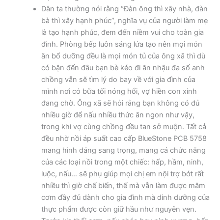
Dân ta thường nói rằng “Đàn ông thì xây nhà, đàn
bà thì xây hạnh phúc”, nghĩa vụ của người làm mẹ
là tạo hạnh phúc, đem đến niềm vui cho toàn gia
đình. Phòng bếp luôn sáng lửa tạo nên mọi món
ăn bổ dưỡng đều là mọi món tủ của ông xã thì dù
có bận đến đâu bạn bè kéo đi ăn nhậu đa số anh
chồng vẫn sẽ tìm lý do bay về với gia đình của
mình nơi có bữa tối nóng hổi, vợ hiền con xinh
đang chờ. Ông xã sẽ hỏi rằng bạn không có đủ
nhiều giờ để nấu nhiều thức ăn ngon như vậy,
trong khi vợ cùng chồng đều tan sở muộn. Tất cả
đều nhờ nồi áp suất cao cấp BlueStone PCB 5758
mang hình dáng sang trọng, mang cả chức năng
của các loại nồi trong một chiếc: hấp, hầm, ninh,
luộc, nấu… sẽ phụ giúp mọi chị em nội trợ bớt rất
nhiều thì giờ chế biến, thế mà vẫn làm được mâm
cơm đầy đủ dành cho gia đình mà dinh dưỡng của
thực phẩm được còn giữ hầu như nguyên vẹn.