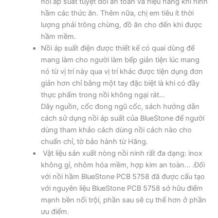
nồi áp suất tuyệt đối an toàn và hiệu năng khi ninh
hầm các thức ăn. Thêm nữa, chị em tiêu ít thời
lượng phải trông chừng, đồ ăn cho đến khi được
hầm mềm.
Nồi áp suất điện được thiết kế có quai dùng để
mang làm cho người làm bếp giản tiện lúc mang
nó từ vị trí này qua vị trí khác được tiện dụng đơn
giản hơn chỉ bằng một tay đặc biệt là khi có đầy
thực phẩm trong nồi không ngại rát…
Dây nguồn, cốc đong ngũ cốc, sách hướng dẫn
cách sử dụng nồi áp suất của BlueStone để người
dùng tham khảo cách dùng nồi cách nào cho
chuẩn chỉ, tờ bảo hành từ Hãng.
Vật liệu sản xuất nòng nồi ninh rất đa dạng: inox
không gỉ, nhôm hóa mềm, hợp kim an toàn… .Đối
với nồi hầm BlueStone PCB 5758 đã được cấu tạo
với nguyên liệu BlueStone PCB 5758 sở hữu điểm
mạnh bền nổi trội, phần sau sẽ cụ thể hơn ở phần
ưu điểm.