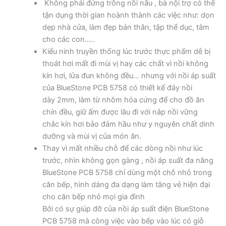
Không phải đứng trông nồi nấu , bà nội trợ có thể
tận dụng thời gian hoành thành các việc như: dọn
dẹp nhà cửa, làm đẹp bản thân, tập thể dục, tắm
cho các con…..
Kiểu ninh truyền thống lúc trước thực phẩm dễ bị
thoát hơi mất đi mùi vị hay các chất vì nồi không
kín hơi, lửa đun không đều… nhưng với nồi áp suất
của BlueStone PCB 5758 có thiết kế đáy nồi
dày 2mm, làm từ nhôm hóa cứng để cho đồ ăn
chín đều, giữ ấm được lâu đi với nắp nồi vững
chắc kín hơi bảo đảm hầu như y nguyên chất dinh
dưỡng và mùi vị của món ăn.
Thay vì mất nhiều chỗ để các dòng nồi như lúc
trước, nhìn không gọn gàng , nồi áp suất đa năng
BlueStone PCB 5758 chỉ dùng một chỗ nhỏ trong
căn bếp, hình dáng đa dạng làm tăng vẻ hiện đại
cho căn bếp nhỏ mọi gia đình
Bởi có sự giúp đỡ của nồi áp suất điện BlueStone
PCB 5758 mà công việc vào bếp vào lúc có giỗ