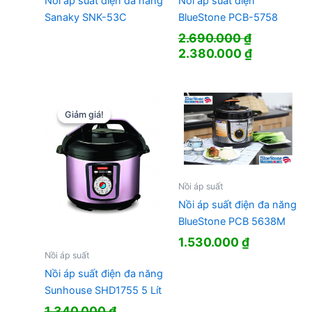
Nồi áp suất điện đa năng
Nồi áp suất điện
Sanaky SNK-53C
BlueStone PCB-5758
2.690.000
₫
Giá
Giá
2.380.000
₫
gốc
hiện
là:
tại
2.690.000 ₫.
là:
2.380.000
Giảm giá!
Giảm giá!
Nồi áp suất
Nồi áp suất điện đa năng
BlueStone PCB 5638M
1.530.000
₫
Nồi áp suất
Nồi áp suất điện đa năng
Sunhouse SHD1755 5 Lít
1.340.000
₫