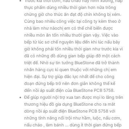
Trước kia thổi cơm, nấu cháo hay ninh xương, hấp
thực phẩm dùng nhiều thời gian hơn nữa trông
chừng giờ cho thức ăn đạt độ chín không bị xém.
Cùng bao nhiêu công việc tại công ty kèm theo ở
nhà làm như nàochị em có thể chế biến được
nhiều món ăn tốn nhiều thười gian vậy. Việc vào
bếp từ lúc sơ chế nguyên liệu đến khi lúc nấu bây
giờ không phải tốn nhiều thời gian như trước kia vì
đã có những đồ dùng gian bếp giúp đỡ một cách
triệt để. Nhờ sự tin tưởng BlueStone đã trở thành
nhãn hàng cực kì quen thuộc với những chị em
hiện đại. Sự trợ giúp đắc lực nhất để cho công
đoạn đứng bếp trở nên đơn giản không thể kể
đến nồi áp suất điện của BlueStone PCB 5758.
Để giúp người nội trợ xua tan được mọi lo lắng trên
thương hiệu đồ gia dụng BlueStone cho ra mắt
dòng nồi áp suất điện BlueStone PCB 5758 với
những tính năng nổi trội như hầm, luộc, nấu cơm,
nấu cháo , làm bánh … dùng ít thời gian đứng bếp