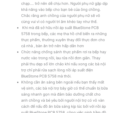
chạp…. trở nên dễ chịu hơn. Người phụ nữ gặp dịp
khả năng vào bếp cho bạn bè của ông chồng.
Chắc rằng anh chồng của người phụ nữ sẽ vô
cùng vui vì có người tri âm khéo tay như thế.
Khi mà đã sở hữu nồi áp suất BlueStone PCB
5758 trong bếp, các mẹ tha hồ chế biến ra những
thực phẩm, thường xuyên thay đổi thực đơn cho
cả nhà , bàn ăn trở nên hấp dẫn hơn
Chức năng chống sánh thực phẩm rơi ra bếp hay
nước vào trong nồi, lau rửa nồi đơn giản. Thay
phải thu dẹp số lớn chảo khi nấu xong các bà nội
trợ chỉ phải rửa sạch lòng nồi áp suất điện
BlueStone PCB 5758 mà thôi.
Không cần ăn sáng bên ngoài nếu bạn thấy mất
vệ sinh, các bà nội trợ bây giờ có thể chuẩn bị bữa
sáng nhanh gọn mà đảm bảo dưỡng chất cho
anh chồng và bé yêu bởi người nội trợ có vô vàn
cách để nấu đồ ăn bữa sáng kịp lúc bởi với nồi áp
suất BlueStone PCB 5758, công việc ninh hầm đồ