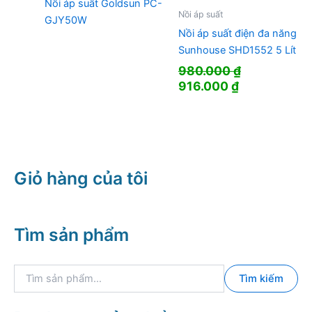
Nồi áp suất Goldsun PC-
Nồi áp suất
GJY50W
Nồi áp suất điện đa năng
Sunhouse SHD1552 5 Lít
980.000
₫
Giá
Giá
916.000
₫
gốc
hiện
là:
tại
980.000 ₫.
là:
916.000 ₫.
Giỏ hàng của tôi
Tìm sản phẩm
T
Tìm kiếm
ì
m