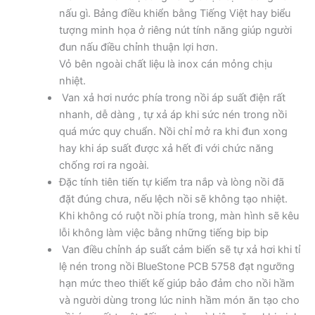
nấu gì. Bảng điều khiển bằng Tiếng Việt hay biểu
tượng minh họa ở riêng nút tính năng giúp người
đun nấu điều chỉnh thuận lợi hơn.
Vỏ bên ngoài chất liệu là inox cán mỏng chịu
nhiệt.
Van xả hơi nước phía trong nồi áp suất điện rất
nhanh, dễ dàng , tự xả áp khi sức nén trong nồi
quá mức quy chuẩn. Nồi chỉ mở ra khi đun xong
hay khi áp suất được xả hết đi với chức năng
chống rơi ra ngoài.
Đặc tính tiên tiến tự kiểm tra nắp và lòng nồi đã
đặt đúng chưa, nếu lệch nồi sẽ không tạo nhiệt.
Khi không có ruột nồi phía trong, màn hình sẽ kêu
lỗi không làm việc bằng những tiếng bip bip
Van điều chỉnh áp suất cảm biến sẽ tự xả hơi khi tỉ
lệ nén trong nồi BlueStone PCB 5758 đạt ngưỡng
hạn mức theo thiết kế giúp bảo đảm cho nồi hầm
và người dùng trong lúc ninh hầm món ăn tạo cho