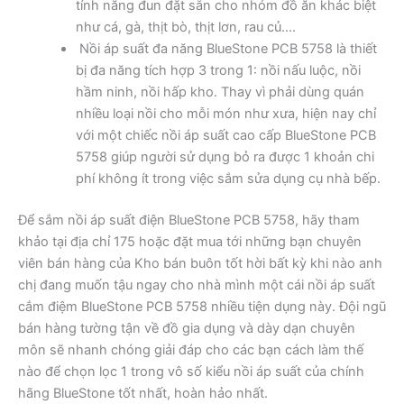
tính năng đun đặt sẵn cho nhóm đồ ăn khác biệt
như cá, gà, thịt bò, thịt lơn, rau củ….
Nồi áp suất đa năng BlueStone PCB 5758 là thiết
bị đa năng tích hợp 3 trong 1: nồi nấu luộc, nồi
hầm ninh, nồi hấp kho. Thay vì phải dùng quán
nhiều loại nồi cho mỗi món như xưa, hiện nay chỉ
với một chiếc nồi áp suất cao cấp BlueStone PCB
5758 giúp người sử dụng bỏ ra được 1 khoản chi
phí không ít trong việc sắm sửa dụng cụ nhà bếp.
Để sắm nồi áp suất điện BlueStone PCB 5758, hãy tham
khảo tại địa chỉ 175 hoặc đặt mua tới những bạn chuyên
viên bán hàng của Kho bán buôn tốt hời bất kỳ khi nào anh
chị đang muốn tậu ngay cho nhà mình một cái nồi áp suất
cắm điệm BlueStone PCB 5758 nhiều tiện dụng này. Đội ngũ
bán hàng tường tận về đồ gia dụng và dày dạn chuyên
môn sẽ nhanh chóng giải đáp cho các bạn cách làm thế
nào để chọn lọc 1 trong vô số kiểu nồi áp suất của chính
hãng BlueStone tốt nhất, hoàn hảo nhất.