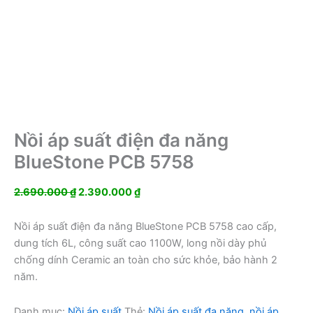
Nồi áp suất điện đa năng
BlueStone PCB 5758
Giá
Giá
2.690.000
₫
2.390.000
₫
gốc
hiện
là:
tại
Nồi áp suất điện đa năng BlueStone PCB 5758 cao cấp,
2.690.000 ₫.
là:
dung tích 6L, công suất cao 1100W, long nồi dày phủ
2.390.000 ₫.
chống dính Ceramic an toàn cho sức khỏe, bảo hành 2
năm.
Danh mục:
Nồi áp suất
Thẻ:
Nồi áp suất đa năng
,
nồi áp