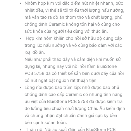
Nhôm hợp kim với đặc điểm hút nhiệt nhanh, bức
nhiệt đều, vì thế sẽ tối thiểu thời lượng nấu nướng,
mà vẫn tạo ra đồ ăn thơm tho và chất lượng, phủ
chống dính Ceramic không tổn hại vô cùng cho
sức khỏe của người tiêu dùng với thức ăn.
Hợp kim hôm khiến cho nồi sở hữu độ cứng cáp
trong lúc nấu nướng và vô cùng bảo đảm với các
loại đồ ăn.
Nếu như phải tháo dây và cắm điện khi muốn sử
dụng lại, nhưng nay với nồi nồi hầm BlueStone
PCB 5758 đã có thiết kế sẵn bên dưới đáy của nồi
có nút ngắt bật nguồn rất thuận tiện
Lòng nồi được bao trùm lớp: nhờ được bao phủ
chống dính cao cấp Ceramic có những tính năng
ưu việt của BlueStone PCB 5758 đã được kiểm tra
đo lường tiêu chuẩn chất lượng Châu Âu kiểm định
và chứng nhận đạt chuẩn đánh giá cực kỳ bền
bên cạnh sự an toàn.
Thân nồi Nồi áp suất điện của BlueStone PCB