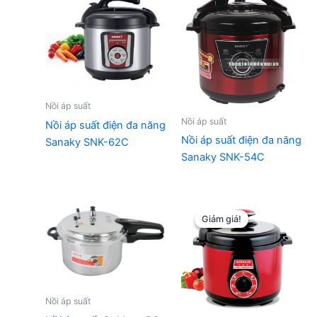
893.000 ₫.
1.471.000 ₫
Nồi áp suất
Nồi áp suất
Nồi áp suất điện đa năng
Nồi áp suất điện đa năng
Sanaky SNK-62C
Sanaky SNK-54C
Giảm giá!
Giảm giá!
Nồi áp suất