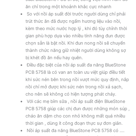
ăn chỉ trong một khoảnh khắc cực nhanh
So với nồi áp suất đời trước người dùng chỉ phải
trút thức ăn đã được ngấm hương liệu vào nồi,
kèm theo mức nước hợp lý , khi đó tùy chỉnh thời
gian phù hợp dựa vào nhiều tính năng đun được
chọn sẵn là bật nồi. Khi đun nong nồi sẽ chuyển
thành chức năng giữ nhiệt người dùng không sợ
bị khét đồ ăn nếu hay quên.
Điều đặc biệt của nồi áp suất đa năng BlueStone
PCB 5758 là có van an toàn ưu việt giúp điều tiết
khi sức nén bên trong nồi vượt mức quy định, nắp
nồi chỉ mở được khi sức nén trong nồi xả sạch,
cho nên sẽ không có hiện tượng phát cháy.
Với các mẹ bỉm sữa , nồi áp suất điện BlueStone
PCB 5758 giúp các chị đun được những món súp ,
cháo ăn dặm cho con nhỏ không mất quá nhiều
thời gian , dùng ít công đoạn thực sự đơn giản.
Nồi áp suất đa năng BlueStone PCB 5758 có ….