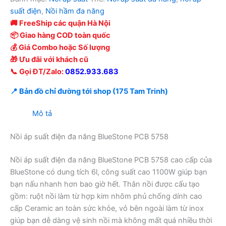
suất điện
,
Nồi hầm đa năng
🚚 FreeShip các quận Hà Nội
📦 Giao hàng COD toàn quốc
💰 Giá Combo hoặc Số lượng
🎁 Ưu đãi với khách cũ
📞 Gọi ĐT/Zalo:
0852.933.683
📍 Bản đồ chỉ đường tới shop (175 Tam Trinh)
Mô tả
Nồi áp suất điện đa năng BlueStone PCB 5758
Nồi áp suất điện đa năng BlueStone PCB 5758 cao cấp của
BlueStone có dung tích 6l, công suất cao 1100W giúp bạn
bạn nấu nhanh hơn bao giờ hết. Thân nồi được cấu tạo
gồm: ruột nồi làm từ hợp kim nhôm phủ chống dính cao
cấp Ceramic an toàn sức khỏe, vỏ bên ngoài làm từ inox
giúp bạn dễ dàng vệ sinh nồi mà không mất quá nhiều thời