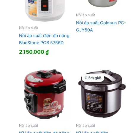
Nồi áp suất
Nồi áp suất Goldsun PC-
Nồi áp suất
GJY50A
Nồi áp suất điện đa năng
BlueStone PCB 5756D
2.150.000
₫
Giảm giá!
Giảm giá!
Nồi áp suất
Nồi áp suất