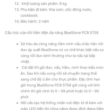
Khối lượng sản phẩm: 6 kg
Phụ kiện đi kèm: thìa cơm, cốc đông nước,
cookbook.
Bảo hành: 2 năm
Cấu trúc của nồi hầm điện đa năng BlueStone PCB 5758
Sở hữu đa công năng hầm ninh nấu chắc hẳn nồi
đun áp suất BlueStone có cơ chế khác biệt nếu so
cùng nồi đun bình thường như ta nấu tại bếp
nhiệt.
Cài đặt thì giờ đun, nấu, hầm, ninh theo kiểu món
ăn. Sau khi nấu xong nồi sẽ chuyển trạng thái
sang chế độ ủ ấm cho thực phẩm. Đặc tính hẹn
giờ trong BlueStone PCB 5758 giờ cùng với tinh
chỉnh thì giờ ninh từ 0 – 59 phút hoặc từ 0 – 90
phút
Nồi cấu tạo hệ thống nhấn nút điện tử đi kèm với
màn LED hiển thị công năng được định đang hầm