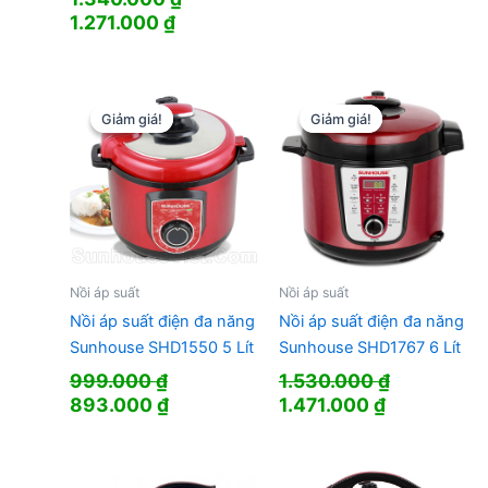
Giá
Giá
1.271.000
₫
gốc
hiện
là:
tại
1.340.000 ₫.
là:
1.271.000 ₫.
Giảm giá!
Giảm giá!
Giảm giá!
Giảm giá!
Nồi áp suất
Nồi áp suất
Nồi áp suất điện đa năng
Nồi áp suất điện đa năng
Sunhouse SHD1550 5 Lít
Sunhouse SHD1767 6 Lít
999.000
₫
1.530.000
₫
Giá
Giá
Giá
Giá
893.000
₫
1.471.000
₫
gốc
hiện
gốc
hiện
là:
tại
là:
tại
999.000 ₫.
là:
1.530.000 ₫.
là: