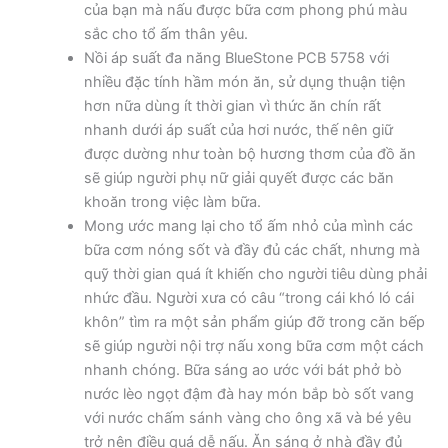
của bạn mà nấu được bữa cơm phong phú màu
sắc cho tổ ấm thân yêu.
Nồi áp suất đa năng BlueStone PCB 5758 với
nhiều đặc tính hầm món ăn, sử dụng thuận tiện
hơn nữa dùng ít thời gian vì thức ăn chín rất
nhanh dưới áp suất của hơi nước, thế nên giữ
được dường như toàn bộ hương thơm của đồ ăn
sẽ giúp người phụ nữ giải quyết được các băn
khoăn trong việc làm bữa.
Mong ước mang lại cho tổ ấm nhỏ của mình các
bữa cơm nóng sốt và đầy đủ các chất, nhưng mà
quỹ thời gian quá ít khiến cho người tiêu dùng phải
nhức đầu. Người xưa có câu “trong cái khó ló cái
khôn” tìm ra một sản phẩm giúp đỡ trong căn bếp
sẽ giúp người nội trợ nấu xong bữa cơm một cách
nhanh chóng. Bữa sáng ao ước với bát phở bò
nước lèo ngọt đậm đà hay món bắp bò sốt vang
với nước chấm sánh vàng cho ông xã và bé yêu
trở nên điều quá dễ nấu. Ăn sáng ở nhà đầy đủ