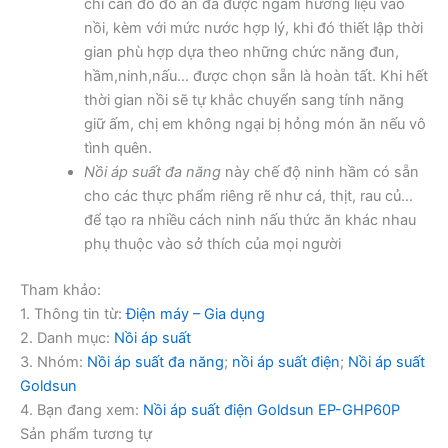
chỉ cần đổ đồ ăn đã được ngấm hương liệu vào
nồi, kèm với mức nước hợp lý, khi đó thiết lập thời
gian phù hợp dựa theo những chức năng đun,
hầm,ninh,nấu… được chọn sẵn là hoàn tất. Khi hết
thời gian nồi sẽ tự khắc chuyển sang tính năng
giữ ấm, chị em không ngại bị hỏng món ăn nếu vô
tình quên.
Nồi áp suất đa năng
này chế độ ninh hầm có sẵn
cho các thực phẩm riêng rẽ như cá, thịt, rau củ…
để tạo ra nhiều cách ninh nấu thức ăn khác nhau
phụ thuộc vào sở thích của mọi người
Tham khảo:
1. Thông tin từ:
Điện máy – Gia dụng
2. Danh mục:
Nồi áp suất
3. Nhóm:
Nồi áp suất đa năng
;
nồi áp suất điện
;
Nồi áp suất
Goldsun
4. Bạn đang xem:
Nồi áp suất điện Goldsun EP-GHP60P
Sản phẩm tương tự