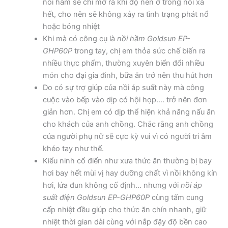
nồi hầm sẽ chỉ mở ra khi độ nén ở trong nồi xả
hết, cho nên sẽ không xảy ra tình trạng phát nổ
hoặc bỏng nhiệt
Khi mà có công cụ là
nồi hầm
Goldsun EP-
GHP60P
trong tay, chị em thỏa sức chế biến ra
nhiều thực phẩm, thường xuyên biển đổi nhiều
món cho đại gia đình, bữa ăn trở nên thu hút hơn
Do có sự trợ giúp của nồi áp suất này mà công
cuộc vào bếp vào dịp có hội họp…. trở nên đơn
giản hơn. Chị em có dịp thể hiện khả năng nấu ăn
cho khách của anh chồng. Chắc rằng anh chồng
của người phụ nữ sẽ cực kỳ vui vì có người tri âm
khéo tay như thế.
Kiểu ninh cổ điển như xưa thức ăn thường bị bay
hơi bay hết mùi vị hay dưỡng chất vì nồi không kín
hơi, lửa đun không cố định… nhưng với
nồi áp
suất điện
Goldsun EP-GHP60P
cùng tấm cung
cấp nhiệt đều giúp cho thức ăn chín nhanh, giữ
nhiệt thời gian dài cùng với nắp đậy độ bền cao