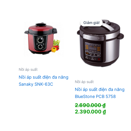
gốc
hiện
là:
tại
2.690.000 ₫.
là:
2.380.000 ₫.
Giảm giá!
Giảm giá!
Nồi áp suất
Nồi áp suất điện đa năng
Nồi áp suất
Sanaky SNK-63C
Nồi áp suất điện đa năng
BlueStone PCB 5758
2.690.000
₫
Giá
Giá
2.390.000
₫
gốc
hiện
là:
tại
2.690.000 ₫.
là: