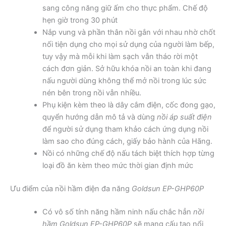
sang công năng giữ ấm cho thực phẩm. Chế độ
hẹn giờ trong 30 phút
Nắp vung và phần thân nồi gắn với nhau nhờ chốt
nối tiện dụng cho mọi sử dụng của người làm bếp,
tuy vậy mà mỗi khi làm sạch vẫn tháo rời một
cách đơn giản. Sở hữu khóa nồi an toàn khi đang
nấu người dùng không thể mở nồi trong lúc sức
nén bên trong nồi vẫn nhiều.
Phụ kiện kèm theo là dây cắm điện, cốc đong gạo,
quyển hướng dẫn mô tả và dùng
nồi áp suất điện
để người sử dụng tham khảo cách ứng dụng nồi
làm sao cho đúng cách, giấy bảo hành của Hãng.
Nồi có những chế độ nấu tách biệt thích hợp từng
loại đồ ăn kèm theo mức thời gian định mức
Ưu điểm của nồi hầm điện đa năng
Goldsun EP-GHP60P
Có vô số tính năng hầm ninh nấu chắc hẳn
nồi
hầm Goldsun EP-GHP60P
sẽ mang cấu tạo nổi