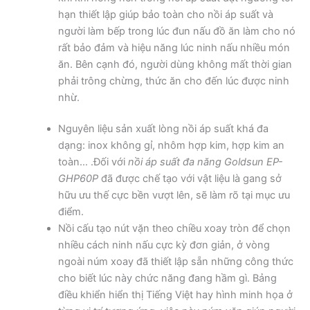
hạn thiết lập giúp bảo toàn cho nồi áp suất và
người làm bếp trong lúc đun nấu đồ ăn làm cho nó
rất bảo đảm và hiệu năng lúc ninh nấu nhiều món
ăn. Bên cạnh đó, người dùng không mất thời gian
phải trông chừng, thức ăn cho đến lúc được ninh
nhừ.
Nguyên liệu sản xuất lòng nồi áp suất khá đa
dạng: inox không gỉ, nhôm hợp kim, hợp kim an
toàn… .Đối với
nồi áp suất đa năng
Goldsun EP-
GHP60P
đã được chế tạo với vật liệu là gang sở
hữu ưu thế cực bền vượt lên, sẽ làm rõ tại mục ưu
điểm.
Nồi cấu tạo nút vặn theo chiều xoay tròn để chọn
nhiều cách ninh nấu cực kỳ đơn giản, ở vòng
ngoài núm xoay đã thiết lập sẵn những công thức
cho biết lúc này chức năng đang hầm gì. Bảng
điều khiển hiển thị Tiếng Việt hay hình minh họa ở