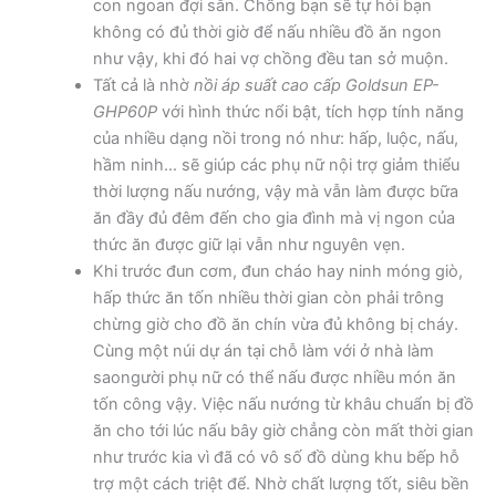
con ngoan đợi sẵn. Chồng bạn sẽ tự hỏi bạn
không có đủ thời giờ để nấu nhiều đồ ăn ngon
như vậy, khi đó hai vợ chồng đều tan sở muộn.
Tất cả là nhờ
nồi áp suất cao cấp
Goldsun EP-
GHP60P
với hình thức nổi bật, tích hợp tính năng
của nhiều dạng nồi trong nó như: hấp, luộc, nấu,
hầm ninh… sẽ giúp các phụ nữ nội trợ giảm thiểu
thời lượng nấu nướng, vậy mà vẫn làm được bữa
ăn đầy đủ đêm đến cho gia đình mà vị ngon của
thức ăn được giữ lại vẫn như nguyên vẹn.
Khi trước đun cơm, đun cháo hay ninh móng giò,
hấp thức ăn tốn nhiều thời gian còn phải trông
chừng giờ cho đồ ăn chín vừa đủ không bị cháy.
Cùng một núi dự án tại chỗ làm với ở nhà làm
saongười phụ nữ có thể nấu được nhiều món ăn
tốn công vậy. Việc nấu nướng từ khâu chuẩn bị đồ
ăn cho tới lúc nấu bây giờ chẳng còn mất thời gian
như trước kia vì đã có vô số đồ dùng khu bếp hỗ
trợ một cách triệt để. Nhờ chất lượng tốt, siêu bền