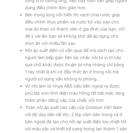
từng vị trí tương ứng, việc này núm vặn giúp người
dùng điều chỉnh đơn giản hơn.
Bên trong lòng nồi hiển thị vạch chia nước giúp
điều chỉnh thực phẩm và nước bỏ vào sao cho
vừa đủ theo số thành viên ở gia đình của bạn, chỉ
để ý vài lần bạn sẽ không khó để áp dụng cho
món ăn với nhiều lần sau
Nồi áp suất điện
có sẵn quai để mà xách tạo cho
người làm bếp giản tiện lúc nhấc nồi từ vị trí này
qua chỗ khác được thuận lợi nhẹ nhàng chỉ bằng
1 tay nhất là khi có đầy thức ăn ở trong nồi mà
người sử dụng vẫn không lo phỏng…
Vỏ nồi làm từ nhựa ABS siêu bền ngoài ra được
phủ lớp sơn tĩnh điện màu hồng rất bắt mắt, tăng
thêm phần đẳng cấp của chiếc nồi hơn.
Thân
nồi áp suất cao cấp của Goldsun Việt Nam
với độ dày dặn rất lớn, 2 lớp nằm bên trong và ở
bên ngoài đã tạo cho nồi áp suất điện lưu nhiệt tốt
với màu sắc và thiết kế sang trọng tạo thành 1 sản