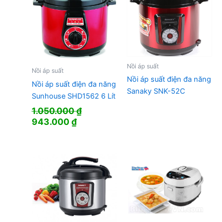
Nồi áp suất
Nồi áp suất
Nồi áp suất điện đa năng
Nồi áp suất điện đa năng
Sanaky SNK-52C
Sunhouse SHD1562 6 Lít
1.050.000
₫
Giá
Giá
943.000
₫
gốc
hiện
là:
tại
1.050.000 ₫.
là:
943.000 ₫.