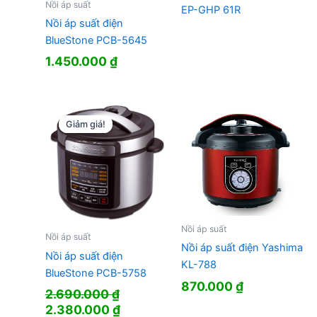
Nồi áp suất
EP-GHP 61R
Nồi áp suất điện
BlueStone PCB-5645
1.450.000
₫
Giảm giá!
Giảm giá!
Nồi áp suất
Nồi áp suất
Nồi áp suất điện Yashima
Nồi áp suất điện
KL-788
BlueStone PCB-5758
870.000
₫
2.690.000
₫
Giá
Giá
2.380.000
₫