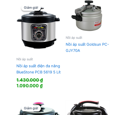
Giảm giá!
Giảm giá!
Nồi áp suất
Nồi áp suất Goldsun PC-
GJY70A
Nồi áp suất
Nồi áp suất điện đa năng
BlueStone PCB 5619 5 Lít
1.430.000
₫
Giá
Giá
1.090.000
₫
gốc
hiện
là:
tại
1.430.000 ₫.
là:
1.090.000 ₫.
Giảm giá!
Giảm giá!