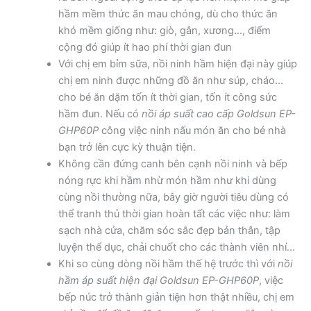
hầm mềm thức ăn mau chóng, dù cho thức ăn
khó mềm giống như: giò, gân, xương…, điểm
cộng đó giúp ít hao phí thời gian đun
Với chị em bỉm sữa, nồi ninh hầm hiện đại này giúp
chị em ninh được những đồ ăn như súp, cháo…
cho bé ăn dặm tốn ít thời gian, tốn ít công sức
hầm đun. Nếu có
nồi áp suất cao cấp
Goldsun EP-
GHP60P
công việc ninh nấu món ăn cho bé nhà
bạn trở lên cực kỳ thuận tiện.
Không cần đứng canh bên cạnh nồi ninh và bếp
nóng rực khi hầm nhừ món hầm như khi dùng
cùng nồi thường nữa, bây giờ người tiêu dùng có
thể tranh thủ thời gian hoàn tất các việc như: làm
sạch nhà cửa, chăm sóc sắc đẹp bản thân, tập
luyện thể dục, chải chuốt cho các thành viên nhí…
Khi so cùng dòng nồi hầm thế hệ trước thì với
nồi
hầm áp suất hiện đại Goldsun EP-GHP60P
, việc
bếp núc trở thành giản tiện hơn thật nhiều, chị em