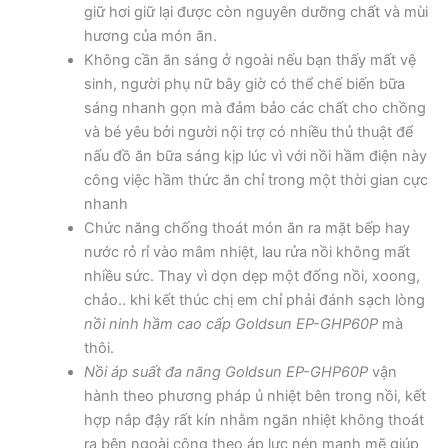
giữ hơi giữ lại được còn nguyên dưỡng chất và mùi
hương của món ăn.
Không cần ăn sáng ở ngoài nếu bạn thấy mất vệ
sinh, người phụ nữ bây giờ có thể chế biến bữa
sáng nhanh gọn mà đảm bảo các chất cho chồng
và bé yêu bởi người nội trợ có nhiều thủ thuật để
nấu đồ ăn bữa sáng kịp lúc vì với nồi hầm điện này
công việc hầm thức ăn chỉ trong một thời gian cực
nhanh
Chức năng chống thoát món ăn ra mặt bếp hay
nước rỏ rỉ vào mâm nhiệt, lau rửa nồi không mất
nhiều sức. Thay vì dọn dẹp một đống nồi, xoong,
chảo.. khi kết thúc chị em chỉ phải đánh sạch lòng
nồi ninh hầm cao cấp
Goldsun EP-GHP60P
mà
thôi.
Nồi áp suất đa năng
Goldsun EP-GHP60P
vận
hành theo phương pháp ủ nhiệt bên trong nồi, kết
hợp nắp đậy rất kín nhằm ngăn nhiệt không thoát
ra bên ngoài cộng theo áp lực nén mạnh mẽ giúp