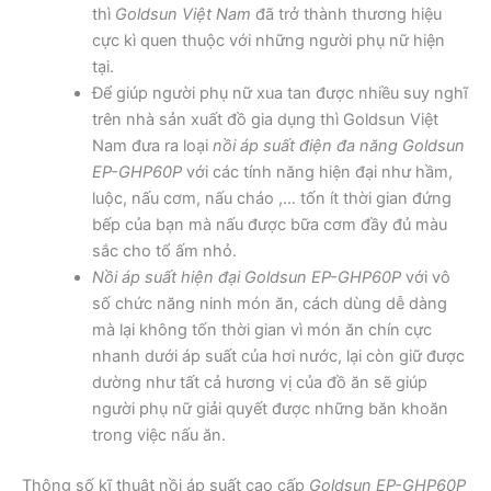
thì
Goldsun Việt Nam
đã trở thành thương hiệu
cực kì quen thuộc với những người phụ nữ hiện
tại.
Để giúp người phụ nữ xua tan được nhiều suy nghĩ
trên nhà sản xuất đồ gia dụng thì Goldsun Việt
Nam đưa ra loại
nồi áp suất điện đa năng
Goldsun
EP-GHP60P
với các tính năng hiện đại như hầm,
luộc, nấu cơm, nấu cháo ,… tốn ít thời gian đứng
bếp của bạn mà nấu được bữa cơm đầy đủ màu
sắc cho tổ ấm nhỏ.
Nồi áp suất hiện đại Goldsun EP-GHP60P
với vô
số chức năng ninh món ăn, cách dùng dễ dàng
mà lại không tốn thời gian vì món ăn chín cực
nhanh dưới áp suất của hơi nước, lại còn giữ được
dường như tất cả hương vị của đồ ăn sẽ giúp
người phụ nữ giải quyết được những băn khoăn
trong việc nấu ăn.
Thông số kĩ thuật nồi áp suất cao cấp
Goldsun EP-GHP60P