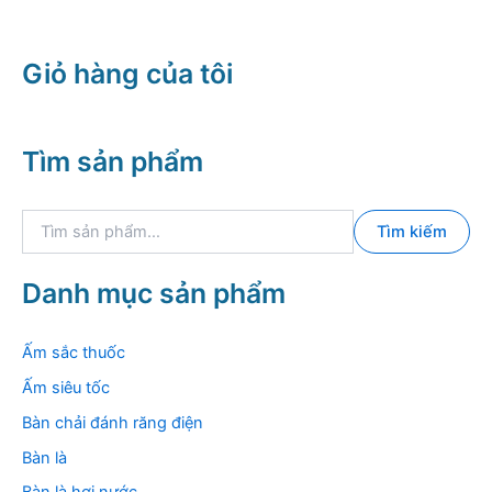
2.390.000
Giỏ hàng của tôi
Tìm sản phẩm
T
Tìm kiếm
ì
m
k
Danh mục sản phẩm
i
ế
m
Ấm sắc thuốc
:
Ấm siêu tốc
Bàn chải đánh răng điện
Bàn là