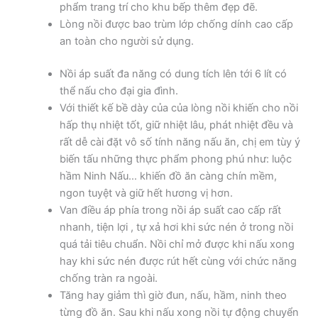
phẩm trang trí cho khu bếp thêm đẹp đẽ.
Lòng nồi được bao trùm lớp chống dính cao cấp
an toàn cho người sử dụng.
Nồi áp suất đa năng có dung tích lên tới 6 lít có
thể nấu cho đại gia đình.
Với thiết kế bề dày của của lòng nồi khiến cho nồi
hấp thụ nhiệt tốt, giữ nhiệt lâu, phát nhiệt đều và
rất dễ cài đặt vô số tính năng nấu ăn, chị em tùy ý
biến tấu những thực phẩm phong phú như: luộc
hầm Ninh Nấu… khiến đồ ăn càng chín mềm,
ngon tuyệt và giữ hết hương vị hơn.
Van điều áp phía trong nồi áp suất cao cấp rất
nhanh, tiện lợi , tự xả hơi khi sức nén ở trong nồi
quá tải tiêu chuẩn. Nồi chỉ mở được khi nấu xong
hay khi sức nén được rút hết cùng với chức năng
chống tràn ra ngoài.
Tăng hay giảm thì giờ đun, nấu, hầm, ninh theo
từng đồ ăn. Sau khi nấu xong nồi tự động chuyển