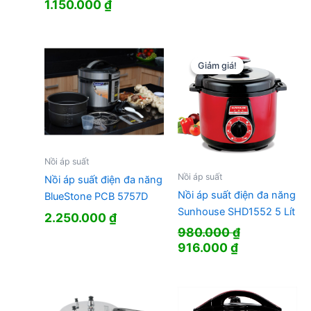
1.150.000
₫
Giảm giá!
Giảm giá!
Nồi áp suất
Nồi áp suất
Nồi áp suất điện đa năng
Nồi áp suất điện đa năng
BlueStone PCB 5757D
Sunhouse SHD1552 5 Lít
2.250.000
₫
980.000
₫
Giá
Giá
916.000
₫
gốc
hiện
là:
tại
980.000 ₫.
là:
916.000 ₫.