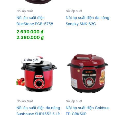
Nồi áp suất
Nồi áp suất
Nồi áp suất điện
Nồi áp suất điện đa năng
BlueStone PCB-5758
Sanaky SNK-63C
2.690.000
₫
Giá
Giá
2.380.000
₫
gốc
hiện
là:
tại
2.690.000 ₫.
là:
2.380.000 ₫.
Giảm giá!
Giảm giá!
Nồi áp suất
Nồi áp suất
Nồi áp suất điện đa năng
Nồi áp suất điện Goldsun
Sunhouse SHD1552 5 Lít
EP-GBK50P