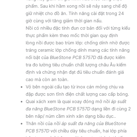
phẩm. Sau khi hầm xong nồi sẽ nảy sang chế độ
giữ nhiệt cho đồ ăn. Tính năng cài đặt trong 24
giờ cùng với tăng giảm thời gian nấu.
Nồi có nhiều đặc tính đun cơ bản đối với từng kiểu
thực phẩm kèm theo mốc thời gian quy định
lòng nồi được bao trùm lớp: chống dính nhờ được
tráng ceramic lớp chống dính mang các tính năng
nổi bật của
BlueStone PCB 5757D
đã được kiểm
tra đo lường tiêu chuẩn chất lượng châu Âu kiểm
định và chứng nhận đạt đủ tiêu chuẩn đánh giá
cao mà còn an toàn.
Vỏ bên ngoài cấu tạo từ inox cán mỏng chịu va
đập được sơn tĩnh điện chất lượng cao cấp bóng.
Quai xách xem là quai xoay đóng mở n
ồi áp suất
đa năng BlueStone PCB 5757D
dạng liền đi cùng 2
bên nắp/ núm cầm xinh xắn dạng bầu dục..
Thân nồi của
nồì áp suất đa năng của BlueStone
PCB 5757D
với chiều dày tiêu chuẩn, hai lớp phía