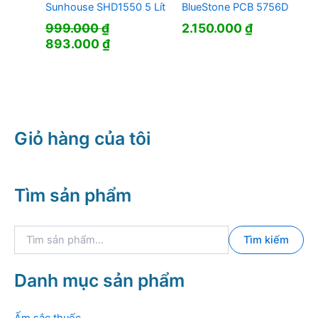
Sunhouse SHD1550 5 Lít
BlueStone PCB 5756D
999.000
₫
2.150.000
₫
Giá
Giá
893.000
₫
gốc
hiện
là:
tại
999.000 ₫.
là:
893.000 ₫.
Giỏ hàng của tôi
Tìm sản phẩm
T
Tìm kiếm
ì
m
k
Danh mục sản phẩm
i
ế
m