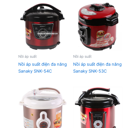
1.530.000 ₫.
là:
1.471.000 ₫
Nồi áp suất
Nồi áp suất
Nồi áp suất điện đa năng
Nồi áp suất điện đa năng
Sanaky SNK-54C
Sanaky SNK-53C