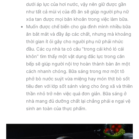
dưới áp lực của hơi nước, vậy nên giữ được gần
như tất cả mùi vị của đồ ăn sẽ giúp người phụ nữ
xóa tan được mọi băn khoăn trong việc làm bữa.
Muốn được chế biến cho gia đình mình nhiều bữa
ăn bắt mắt và đầy ắp các chất, nhưng mà khoảng
thời gian ít ỏi gây cho người phụ nữ phải nhức
đầu. Các cụ nhà ta có câu “trong cái khó ló cái
khôn” tìm thấy một vật dụng đắc lực trong căn
bếp sẽ giúp người nội trợ hoàn thành bàn ăn một
cách nhanh chóng. Bữa sáng trong mơ một tô
phở bò nước suýt vừa miệng hay món thịt bò sốt
tiêu đen với lớp sốt sánh vàng cho ông xã và thiên
thần nhỏ trở nên việc quá đơn giản. Bữa sáng ở
nhà mang đủ dưỡng chất lại chẳng phải e ngại vệ
sinh an toàn của thực phẩm.