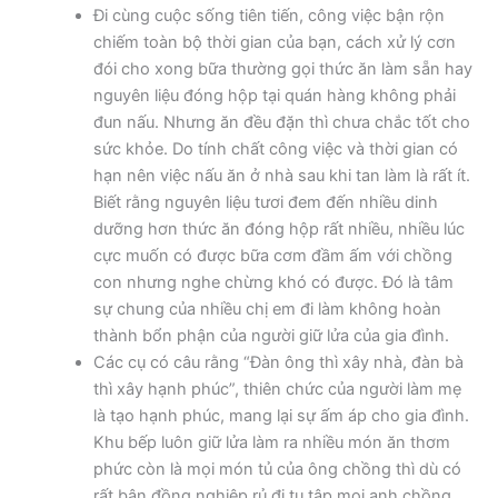
Đi cùng cuộc sống tiên tiến, công việc bận rộn
chiếm toàn bộ thời gian của bạn, cách xử lý cơn
đói cho xong bữa thường gọi thức ăn làm sẵn hay
nguyên liệu đóng hộp tại quán hàng không phải
đun nấu. Nhưng ăn đều đặn thì chưa chắc tốt cho
sức khỏe. Do tính chất công việc và thời gian có
hạn nên việc nấu ăn ở nhà sau khi tan làm là rất ít.
Biết rằng nguyên liệu tươi đem đến nhiều dinh
dưỡng hơn thức ăn đóng hộp rất nhiều, nhiều lúc
cực muốn có được bữa cơm đầm ấm với chồng
con nhưng nghe chừng khó có được. Đó là tâm
sự chung của nhiều chị em đi làm không hoàn
thành bổn phận của người giữ lửa của gia đình.
Các cụ có câu rằng “Đàn ông thì xây nhà, đàn bà
thì xây hạnh phúc”, thiên chức của người làm mẹ
là tạo hạnh phúc, mang lại sự ấm áp cho gia đình.
Khu bếp luôn giữ lửa làm ra nhiều món ăn thơm
phức còn là mọi món tủ của ông chồng thì dù có
rất bận đồng nghiệp rủ đi tụ tập mọi anh chồng