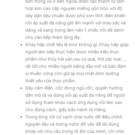
bên trong và ở bên ngoài được tạo thành từ tấm
hợp kim cao cấp nguyên miếng uốn tròn với độ
dày dặn tiêu chuẩn được phủ sơn tĩnh điện khiến
nồi áp suất đa năng giữ ấm mạnh với màu sắc và
dáng vẻ sang trọng làm nên 1 chiếc nồi để dành
cho căn bếp thêm lộng lẫy.
Khay hấp chất liệu là inox không gỉ. Khay hấp giúp
người làm bếp thực hiện được nhiều kiểu thực
phẩm như thủy hải sản,rau củ quả, thịt các loại… ,
rất tốt cho nhiều người kiêng dầu mỡ và bảo đảm
vị thuần cũng còn giữ lại mọi chất dinh dưỡng
thiết yếu của thực phẩm.
Dây cắm điện, cốc đong ngũ cốc, quyển hướng
dẫn mô tả và dùng nồi áp suất đa năng để người
sử dụng tham khảo cách ứng dụng nồi làm sao
cho đúng cách, giấy bảo hành từ Hãng.
Trong lòng nồi có vạch chia nước để điều chỉnh
nguyên liệu và lượng nước đổ vào để đủ dùng
khớp với nhu cầu trong tổ ấm của mình, chỉ nhìn