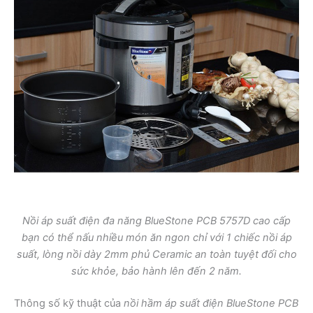
Nồi áp suất điện đa năng BlueStone PCB 5757D cao cấp
bạn có thể nấu nhiều món ăn ngon chỉ với 1 chiếc nồi áp
suất, lòng nồi dày 2mm phủ Ceramic an toàn tuyệt đối cho
sức khỏe, bảo hành lên đến 2 năm.
Thông số kỹ thuật của
nồi hầm áp suất điện BlueStone PCB