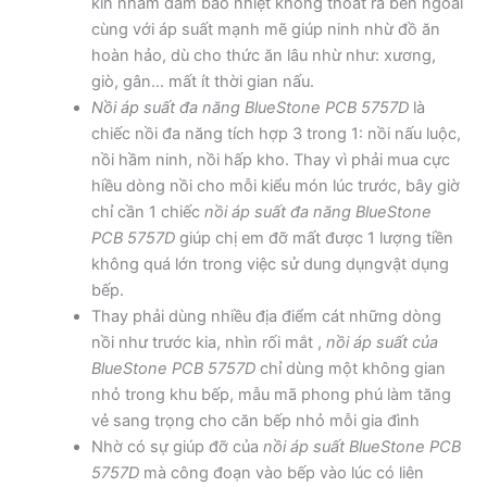
kín nhằm đảm bảo nhiệt không thoát ra bên ngoài
cùng với áp suất mạnh mẽ giúp ninh nhừ đồ ăn
hoàn hảo, dù cho thức ăn lâu nhừ như: xương,
giò, gân… mất ít thời gian nấu.
Nồi áp suất đa năng BlueStone PCB 5757D
là
chiếc nồi đa năng tích hợp 3 trong 1: nồi nấu luộc,
nồi hầm ninh, nồi hấp kho. Thay vì phải mua cực
hiều dòng nồi cho mỗi kiểu món lúc trước, bây giờ
chỉ cần 1 chiếc
nồi áp suất đa năng BlueStone
PCB 5757D
giúp chị em đỡ mất được 1 lượng tiền
không quá lớn trong việc sử dung dụngvật dụng
bếp.
Thay phải dùng nhiều địa điểm cát những dòng
nồi như trước kia, nhìn rối mắt ,
nồi áp suất của
BlueStone PCB 5757D
chỉ dùng một không gian
nhỏ trong khu bếp, mẫu mã phong phú làm tăng
vẻ sang trọng cho căn bếp nhỏ mỗi gia đình
Nhờ có sự giúp đỡ của
nồi áp suất BlueStone PCB
5757D
mà công đoạn vào bếp vào lúc có liên