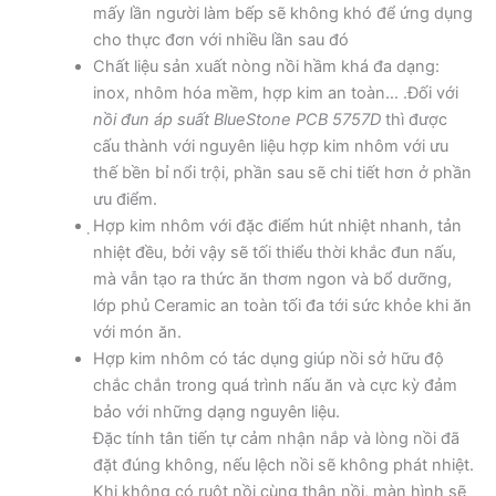
mấy lần người làm bếp sẽ không khó để ứng dụng
cho thực đơn với nhiều lần sau đó
Chất liệu sản xuất nòng nồi hầm khá đa dạng:
inox, nhôm hóa mềm, hợp kim an toàn… .Đối với
nồi đun áp suất BlueStone PCB 5757D
thì được
cấu thành với nguyên liệu hợp kim nhôm với ưu
thế bền bỉ nổi trội, phần sau sẽ chi tiết hơn ở phần
ưu điểm.
̣Hợp kim nhôm với đặc điểm hút nhiệt nhanh, tản
nhiệt đều, bởi vậy sẽ tối thiểu thời khắc đun nấu,
mà vẫn tạo ra thức ăn thơm ngon và bổ dưỡng,
lớp phủ Ceramic an toàn tối đa tới sức khỏe khi ăn
với món ăn.
Hợp kim nhôm có tác dụng giúp nồi sở hữu độ
chắc chắn trong quá trình nấu ăn và cực kỳ đảm
bảo với những dạng nguyên liệu.
Đặc tính tân tiến tự cảm nhận nắp và lòng nồi đã
đặt đúng không, nếu lệch nồi sẽ không phát nhiệt.
Khi không có ruột nồi cùng thân nồi, màn hình sẽ