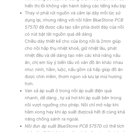
hiển thị lỗi không vận hành bằng các tiếng kêu bip
Thay vì phải rút nguồn và cắm lại dây mỗi lúc sử
dụng lại, nhưng riêng với
nồi hầm BlueStone PCB
5757D
đã được cấu tạo sẵn phía dưới đáy của nồi
có nút bật tắt nguồn quá dễ dàng
Chiều dày thiết kế cho của lòng nồi là 2mm giúp
cho nồi hấp thụ nhiệt khoẻ, giữ nhiệt lâu, phát
nhiệt đều và dễ dàng tạo nên các khả năng nấu
ăn, chị em tùy ý biến tấu vô vàn đồ ăn khác nhau
như: ninh, hầm, luộc, nấu gồm cả hấp giúp đồ ăn
được chín mềm, thơm ngon và lưu lại mùi hương
hơn.
Van xả áp suất ở trong nồi áp suất điện quá
nhanh, dễ dàng , tự xả hơi khi áp suất bên trong
nồi vượt ngưỡng cho phép. Nồi chỉ mở nắp khi
hầm xong hay khi áp suất đượcxả hết đi cùng khả
năng chống sánh ra ngoài.
Nồi đun áp suất BlueStone PCB 5757D
có thể tích