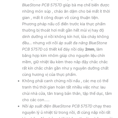
BlueStone PCB 5757D
giúp bà mẹ chế biến được
những món súp , cháo ăn dặm cho bé mất ít thời
gian , mất ít công đoạn vô cùng thuận tiện.
Phương pháp nấu cổ điển trước kia thực phẩm
thường bị thoát hơi mất gần hết mùi vị hay độ
dinh dưỡng vì nồi không kín hơi, lửa cháy không
đều… nhưng với
nồi áp suất đa năng BlueStone
PCB 5757D
có thiết kế đáy nồi dày
2mm,
làm
bằng hợp kim nhôm giúp cho nguyên liệu chín
mềm, giữ nhiệt lâu kèm theo nắp đậy chắc chắc
rất kín chắc chắn gần như y nguyên dưỡng chất
cùng hương vị của thực phẩm.
Không phải canh chừng nồi nấu , các mẹ có thể
tranh thủ thời gian hoàn tất nhiều việc như: lau
chùi nhà cửa, tân trang bản thân, tập thể dục, tắm
cho các con…..
Nồi áp suất điện BlueStone PCB 5757D
chạy theo
nguyên lý ủ nhiệt từ trong nồi, đi cùng nắp nồi rất