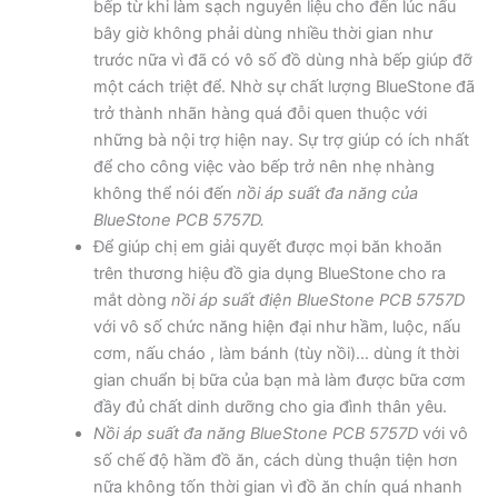
bếp từ khi làm sạch nguyên liệu cho đến lúc nấu
bây giờ không phải dùng nhiều thời gian như
trước nữa vì đã có vô số đồ dùng nhà bếp giúp đỡ
một cách triệt để. Nhờ sự chất lượng BlueStone đã
trở thành nhãn hàng quá đỗi quen thuộc với
những bà nội trợ hiện nay. Sự trợ giúp có ích nhất
để cho công việc vào bếp trở nên nhẹ nhàng
không thể nói đến
nồi áp suất đa năng của
BlueStone PCB 5757D.
Để giúp chị em giải quyết được mọi băn khoăn
trên thương hiệu đồ gia dụng BlueStone cho ra
mắt dòng
nồi áp suất điện BlueStone PCB 5757D
với vô số chức năng hiện đại như hầm, luộc, nấu
cơm, nấu cháo , làm bánh (tùy nồi)… dùng ít thời
gian chuẩn bị bữa của bạn mà làm được bữa cơm
đầy đủ chất dinh dưỡng cho gia đình thân yêu.
Nồi áp suất đa năng BlueStone PCB 5757D
với vô
số chế độ hầm đồ ăn, cách dùng thuận tiện hơn
nữa không tốn thời gian vì đồ ăn chín quá nhanh