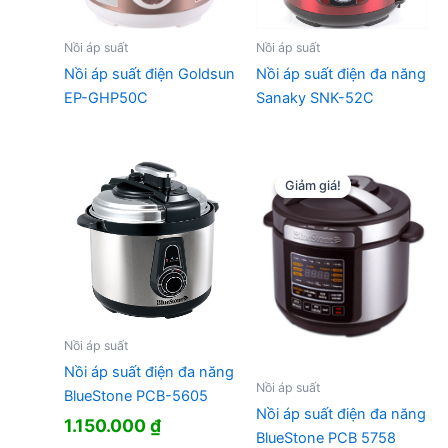
Nồi áp suất
Nồi áp suất
Nồi áp suất điện Goldsun
Nồi áp suất điện đa năng
EP-GHP50C
Sanaky SNK-52C
Giảm giá!
Giảm giá!
Nồi áp suất
Nồi áp suất điện đa năng
Nồi áp suất
BlueStone PCB-5605
Nồi áp suất điện đa năng
1.150.000
₫
BlueStone PCB 5758