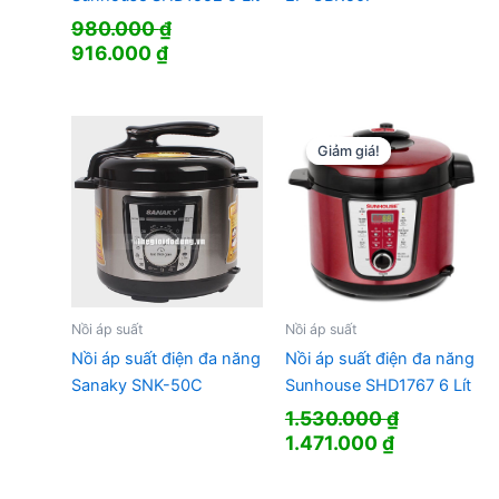
980.000
₫
Giá
Giá
916.000
₫
gốc
hiện
là:
tại
980.000 ₫.
là:
916.000 ₫.
Giảm giá!
Giảm giá!
Nồi áp suất
Nồi áp suất
Nồi áp suất điện đa năng
Nồi áp suất điện đa năng
Sanaky SNK-50C
Sunhouse SHD1767 6 Lít
1.530.000
₫
Giá
Giá
1.471.000
₫
gốc
hiện
là:
tại