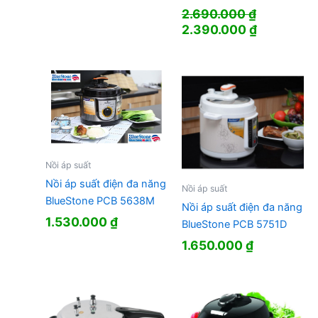
2.690.000
₫
Giá
Giá
2.390.000
₫
gốc
hiện
là:
tại
2.690.000 ₫.
là:
2.390.000
Nồi áp suất
Nồi áp suất điện đa năng
Nồi áp suất
BlueStone PCB 5638M
Nồi áp suất điện đa năng
1.530.000
₫
BlueStone PCB 5751D
1.650.000
₫