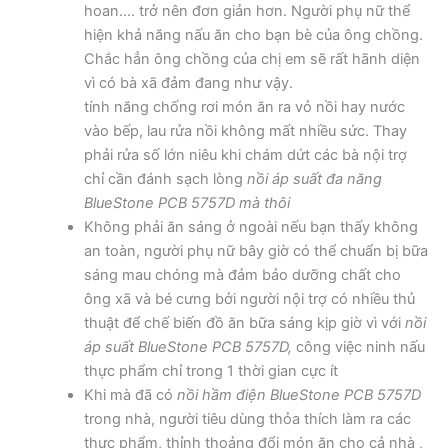
hoan…. trở nên đơn giản hơn. Người phụ nữ thể
hiện khả năng nấu ăn cho bạn bè của ông chồng.
Chắc hẳn ông chồng của chị em sẽ rất hãnh diện
vì có bà xã đảm đang như vậy.
tính năng chống rơi món ăn ra vỏ nồi hay nước
vào bếp, lau rửa nồi không mất nhiều sức. Thay
phải rửa số lớn niêu khi chám dứt các bà nội trợ
chỉ cần đánh sạch lòng
nồi áp suất đa năng
BlueStone PCB 5757D mà thôi
Không phải ăn sáng ở ngoài nếu bạn thấy không
an toàn, người phụ nữ bây giờ có thể chuẩn bị bữa
sáng mau chóng mà đảm bảo dưỡng chất cho
ông xã và bé cưng bởi người nội trợ có nhiều thủ
thuật để chế biến đồ ăn bữa sáng kịp giờ vì với
nồi
áp suất BlueStone PCB 5757D,
công việc ninh nấu
thực phẩm chỉ trong 1 thời gian cực ít
Khi mà đã có
nồi hầm điện BlueStone PCB 5757D
trong nhà, người tiêu dùng thỏa thích làm ra các
thực phẩm, thỉnh thoảng đổi món ăn cho cả nhà ,