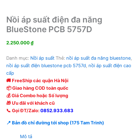
Nồi áp suất điện đa năng
BlueStone PCB 5757D
2.250.000
₫
Danh mục:
Nồi áp suất
Thẻ:
nồi áp suất đa năng bluestone
,
nồi áp suất điện bluestone pcb 5757d
,
nồi áp suất điện cao
cấp
🚚 FreeShip các quận Hà Nội
📦 Giao hàng COD toàn quốc
💰 Giá Combo hoặc Số lượng
🎁 Ưu đãi với khách cũ
📞 Gọi ĐT/Zalo:
0852.933.683
📍 Bản đồ chỉ đường tới shop (175 Tam Trinh)
Mô tả