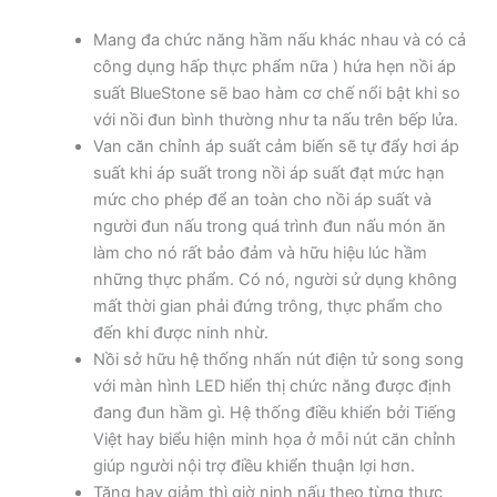
Mang đa chức năng hầm nấu khác nhau và có cả
công dụng hấp thực phẩm nữa ) hứa hẹn nồi áp
suất BlueStone sẽ bao hàm cơ chế nổi bật khi so
với nồi đun bình thường như ta nấu trên bếp lửa.
Van căn chỉnh áp suất cảm biến sẽ tự đẩy hơi áp
suất khi áp suất trong nồi áp suất đạt mức hạn
mức cho phép để an toàn cho nồi áp suất và
người đun nấu trong quá trình đun nấu món ăn
làm cho nó rất bảo đảm và hữu hiệu lúc hầm
những thực phẩm. Có nó, người sử dụng không
mất thời gian phải đứng trông, thực phẩm cho
đến khi được ninh nhừ.
Nồi sở hữu hệ thống nhấn nút điện tử song song
với màn hình LED hiển thị chức năng được định
đang đun hầm gì. Hệ thống điều khiển bởi Tiếng
Việt hay biểu hiện minh họa ở mỗi nút căn chỉnh
giúp người nội trợ điều khiển thuận lợi hơn.
Tăng hay giảm thì giờ ninh nấu theo từng thực