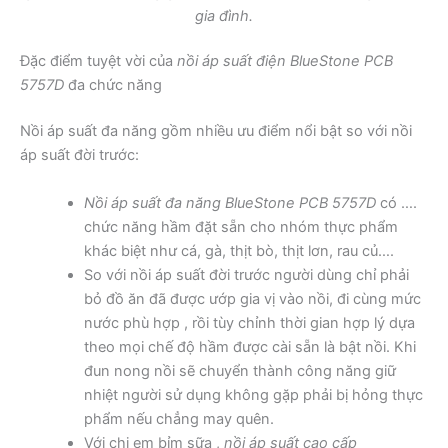
gia đình.
Đặc điểm tuyệt vời của
nồi áp suất điện BlueStone PCB
5757D
đa chức năng
Nồi áp suất đa năng gồm nhiều ưu điểm nổi bật so với nồi
áp suất đời trước:
Nồi áp suất đa năng BlueStone PCB 5757D
có ….
chức năng hầm đặt sẵn cho nhóm thực phẩm
khác biệt như cá, gà, thịt bò, thịt lơn, rau củ….
So với nồi áp suất đời trước người dùng chỉ phải
bỏ đồ ăn đã được ướp gia vị vào nồi, đi cùng mức
nước phù hợp , rồi tùy chỉnh thời gian hợp lý dựa
theo mọi chế độ hầm được cài sẵn là bật nồi. Khi
đun nong nồi sẽ chuyển thành công năng giữ
nhiệt người sử dụng không gặp phải bị hỏng thực
phẩm nếu chẳng may quên.
Với chị em bỉm sữa ,
nồi áp suất cao cấp