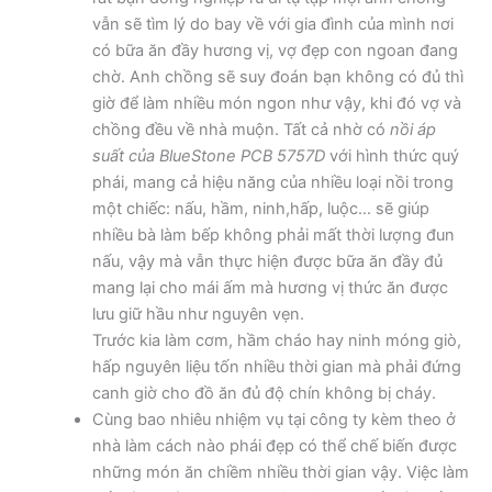
vẫn sẽ tìm lý do bay về với gia đình của mình nơi
có bữa ăn đầy hương vị, vợ đẹp con ngoan đang
chờ. Anh chồng sẽ suy đoán bạn không có đủ thì
giờ để làm nhiều món ngon như vậy, khi đó vợ và
chồng đều về nhà muộn. Tất cả nhờ có
nồi áp
suất của BlueStone PCB 5757D
với hình thức quý
phái, mang cả hiệu năng của nhiều loại nồi trong
một chiếc: nấu, hầm, ninh,hấp, luộc… sẽ giúp
nhiều bà làm bếp không phải mất thời lượng đun
nấu, vậy mà vẫn thực hiện được bữa ăn đầy đủ
mang lại cho mái ấm mà hương vị thức ăn được
lưu giữ hầu như nguyên vẹn.
Trước kia làm cơm, hầm cháo hay ninh móng giò,
hấp nguyên liệu tốn nhiều thời gian mà phải đứng
canh giờ cho đồ ăn đủ độ chín không bị cháy.
Cùng bao nhiêu nhiệm vụ tại công ty kèm theo ở
nhà làm cách nào phái đẹp có thể chế biến được
những món ăn chiềm nhiều thời gian vậy. Việc làm