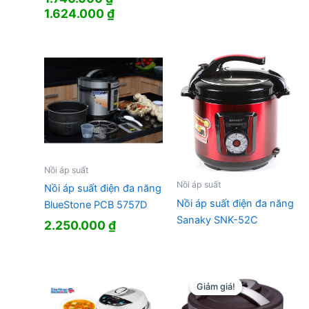
Giá
Giá
1.624.000
₫
gốc
hiện
là:
tại
1.740.000 ₫.
là:
1.624.000 ₫.
Nồi áp suất
Nồi áp suất
Nồi áp suất điện đa năng
Nồi áp suất điện đa năng
BlueStone PCB 5757D
Sanaky SNK-52C
2.250.000
₫
Giảm giá!
Giảm giá!