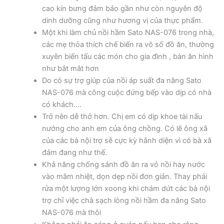
cao kín bưng đảm bảo gần như còn nguyên độ
dinh dưỡng cũng như hương vị của thực phẩm.
Một khi làm chủ nồi hầm Sato NAS-076 trong nhà,
các mẹ thỏa thích chế biến ra vô số đồ ăn, thường
xuyên biến tấu các món cho gia đình , bàn ăn hình
như bắt mắt hơn
Do có sự trợ giúp của nồi áp suất đa năng Sato
NAS-076 mà công cuộc đứng bếp vào dịp có nhà
có khách….
Trở nên dễ thở hơn. Chị em có dịp khoe tài nấu
nướng cho anh em của ông chồng. Có lẽ ông xã
của các bà nội trợ sẽ cực kỳ hãnh diện vì có bà xã
đảm đang như thế.
Khả năng chống sánh đồ ăn ra vỏ nồi hay nước
vào mâm nhiệt, dọn dẹp nồi đơn giản. Thay phải
rửa một lượng lớn xoong khi chám dứt các bà nội
trợ chỉ việc chà sạch lòng nồi hầm đa năng Sato
NAS-076 mà thôi