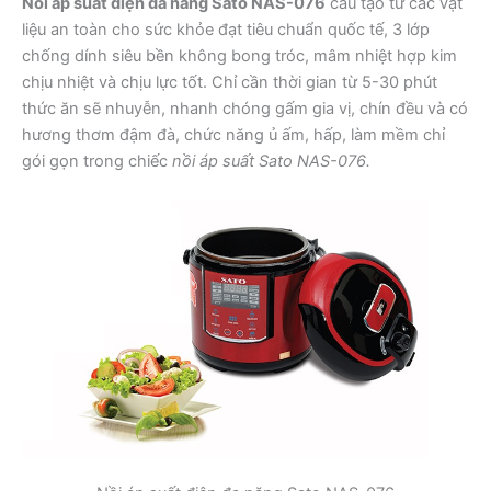
Nồi áp suất điện đa năng Sato NAS-076
cấu tạo từ các vật
liệu an toàn cho sức khỏe đạt tiêu chuẩn quốc tế, 3 lớp
chống dính siêu bền không bong tróc, mâm nhiệt hợp kim
chịu nhiệt và chịu lực tốt. Chỉ cần thời gian từ 5-30 phút
thức ăn sẽ nhuyễn, nhanh chóng gấm gia vị, chín đều và có
hương thơm đậm đà, chức năng ủ ấm, hấp, làm mềm chỉ
gói gọn trong chiếc
nồi áp suất Sato NAS-076.