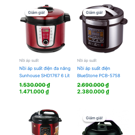
Giảm giá!
Giảm giá!
Giảm giá!
Giảm giá!
Nồi áp suất
Nồi áp suất
Nồi áp suất điện đa năng
Nồi áp suất điện
Sunhouse SHD1767 6 Lít
BlueStone PCB-5758
1.530.000
₫
2.690.000
₫
Giá
Giá
Giá
Giá
1.471.000
₫
2.380.000
₫
gốc
hiện
gốc
hiện
là:
tại
là:
tại
1.530.000 ₫.
là:
2.690.000 ₫.
là:
1.471.000 ₫.
2.380.000
Giảm giá!
Giảm giá!