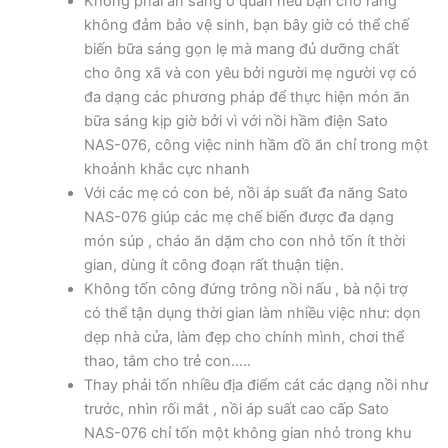
Không phải ăn sáng ở quán nếu bạn cho rằng
không đảm bảo vệ sinh, bạn bây giờ có thể chế
biến bữa sáng gọn lẹ mà mang đủ dưỡng chất
cho ông xã và con yêu bởi người mẹ người vợ có
đa dạng các phương pháp để thực hiện món ăn
bữa sáng kịp giờ bởi vì với nồi hầm điện Sato
NAS-076, công việc ninh hầm đồ ăn chỉ trong một
khoảnh khắc cực nhanh
Với các mẹ có con bé, nồi áp suất đa năng Sato
NAS-076 giúp các mẹ chế biến được đa dạng
món súp , cháo ăn dặm cho con nhỏ tốn ít thời
gian, dùng ít công đoạn rất thuận tiện.
Không tốn công đứng trông nồi nấu , bà nội trợ
có thể tận dụng thời gian làm nhiều việc như: dọn
dẹp nhà cửa, làm đẹp cho chính mình, chơi thể
thao, tắm cho trẻ con…..
Thay phải tốn nhiều địa điểm cát các dạng nồi như
trước, nhìn rối mắt , nồi áp suất cao cấp Sato
NAS-076 chỉ tốn một không gian nhỏ trong khu