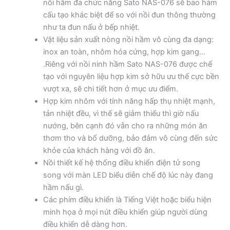
nồi hầm đa chức năng Sato NAS-076 sẽ bao hàm
cấu tạo khác biệt để so với nồi đun thông thường
như ta đun nấu ở bếp nhiệt.
Vật liệu sản xuất nòng nồi hầm vô cùng đa dạng:
inox an toàn, nhôm hóa cứng, hợp kim gang…
.Riêng với nồi ninh hầm Sato NAS-076 được chế
tạo với nguyên liệu hợp kim sở hữu ưu thế cực bền
vượt xa, sẽ chi tiết hơn ở mục ưu điểm.
Hợp kim nhôm với tính năng hấp thụ nhiệt mạnh,
tản nhiệt đều, vì thế sẽ giảm thiểu thì giờ nấu
nướng, bên cạnh đó vẫn cho ra những món ăn
thơm tho và bổ dưỡng, bảo đảm vô cùng đến sức
khỏe của khách hàng với đồ ăn.
Nồi thiết kế hệ thống điều khiển điện tử song
song với màn LED biểu diễn chế độ lúc này đang
hầm nấu gì.
Các phím điều khiển là Tiếng Việt hoặc biểu hiện
minh họa ở mọi nút điều khiển giúp người dùng
điều khiển dễ dàng hơn.