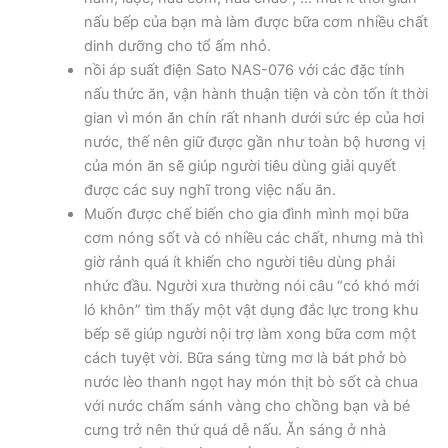
nấu bếp của bạn mà làm được bữa cơm nhiều chất
dinh dưỡng cho tổ ấm nhỏ.
nồi áp suất điện Sato NAS-076 với các đặc tính
nấu thức ăn, vận hành thuận tiện và còn tốn ít thời
gian vì món ăn chín rất nhanh dưới sức ép của hơi
nước, thế nên giữ được gần như toàn bộ hương vị
của món ăn sẽ giúp người tiêu dùng giải quyết
được các suy nghĩ trong việc nấu ăn.
Muốn được chế biến cho gia đình mình mọi bữa
cơm nóng sốt và có nhiều các chất, nhưng mà thì
giờ rảnh quá ít khiến cho người tiêu dùng phải
nhức đầu. Người xưa thường nói câu “có khó mới
ló khôn” tìm thấy một vật dụng đắc lực trong khu
bếp sẽ giúp người nội trợ làm xong bữa cơm một
cách tuyệt vời. Bữa sáng từng mơ là bát phở bò
nước lèo thanh ngọt hay món thịt bò sốt cà chua
với nước chấm sánh vàng cho chồng bạn và bé
cưng trở nên thứ quá dễ nấu. Ăn sáng ở nhà