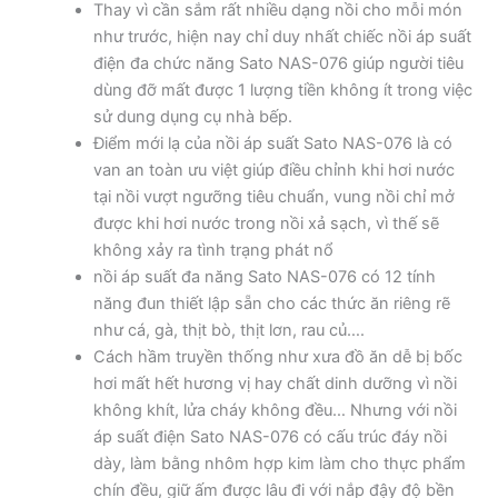
Thay vì cần sắm rất nhiều dạng nồi cho mỗi món
như trước, hiện nay chỉ duy nhất chiếc nồi áp suất
điện đa chức năng Sato NAS-076 giúp người tiêu
dùng đỡ mất được 1 lượng tiền không ít trong việc
sử dung dụng cụ nhà bếp.
Điểm mới lạ của nồi áp suất Sato NAS-076 là có
van an toàn ưu việt giúp điều chỉnh khi hơi nước
tại nồi vượt ngưỡng tiêu chuẩn, vung nồi chỉ mở
được khi hơi nước trong nồi xả sạch, vì thế sẽ
không xảy ra tình trạng phát nổ
nồi áp suất đa năng Sato NAS-076 có 12 tính
năng đun thiết lập sẵn cho các thức ăn riêng rẽ
như cá, gà, thịt bò, thịt lơn, rau củ….
Cách hầm truyền thống như xưa đồ ăn dễ bị bốc
hơi mất hết hương vị hay chất dinh dưỡng vì nồi
không khít, lửa cháy không đều… Nhưng với nồi
áp suất điện Sato NAS-076 có cấu trúc đáy nồi
dày, làm bằng nhôm hợp kim làm cho thực phẩm
chín đều, giữ ấm được lâu đi với nắp đậy độ bền