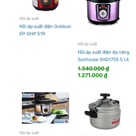
Nồi áp suất
Nồi áp suất điện Goldsun
EP-GHP 51R
Nồi áp suất
Nồi áp suất điện đa năng
Sunhouse SHD1755 5 Lít
1.340.000
₫
Giá
Giá
1.271.000
₫
gốc
hiện
là:
tại
1.340.000 ₫.
là:
1.271.000 ₫
Nồi áp suất