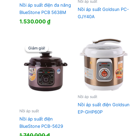
Nồi áp suất
Nồi áp suất điện đa năng
Nồi áp suất Goldsun PC-
BlueStone PCB 5638M
GJY40A
1.530.000
₫
Giảm giá!
Giảm giá!
Nồi áp suất
Nồi áp suất điện Goldsun
Nồi áp suất
EP-GHP60P
Nồi áp suất điện
BlueStone PCB-5629
1.740.000
₫