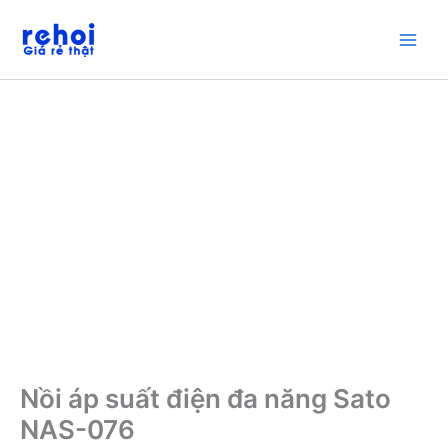
Nhảy
tới
nội
dung
Nồi áp suất điện đa năng Sato
NAS-076