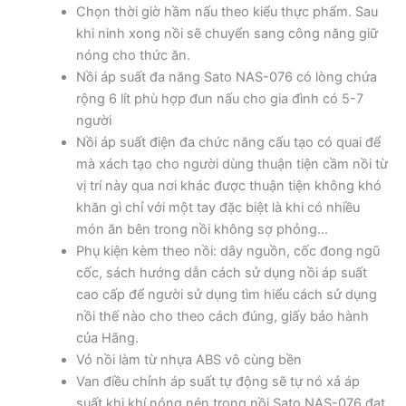
Chọn thời giờ hầm nấu theo kiểu thực phẩm. Sau
khi ninh xong nồi sẽ chuyển sang công năng giữ
nóng cho thức ăn.
Nồi áp suất đa năng Sato NAS-076 có lòng chứa
rộng 6 lít phù hợp đun nấu cho gia đình có 5-7
người
Nồi áp suất điện đa chức năng cấu tạo có quai để
mà xách tạo cho người dùng thuận tiện cầm nồi từ
vị trí này qua nơi khác được thuận tiện không khó
khăn gì chỉ với một tay đặc biệt là khi có nhiều
món ăn bên trong nồi không sợ phỏng…
Phụ kiện kèm theo nồi: dây nguồn, cốc đong ngũ
cốc, sách hướng dẫn cách sử dụng nồi áp suất
cao cấp để người sử dụng tìm hiểu cách sử dụng
nồi thế nào cho theo cách đúng, giấy bảo hành
của Hãng.
Vỏ nồi làm từ nhựa ABS vô cùng bền
Van điều chỉnh áp suất tự động sẽ tự nó xả áp
suất khi khí nóng nén trong nồi Sato NAS-076 đạt