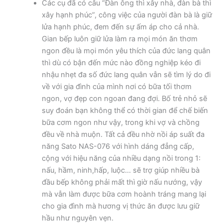
Các cụ đã có câu “Đàn ông thì xây nhà, đàn bà thì
xây hạnh phúc”, công việc của người đàn bà là giữ
lửa hạnh phúc, đem đến sự ấm áp cho cả nhà.
Gian bếp luôn giữ lửa làm ra mọi món ăn thơm
ngon đều là mọi món yêu thích của đức lang quân
thì dù có bận đến mức nào đồng nghiệp kéo đi
nhậu nhẹt đa số đức lang quân vẫn sẽ tìm lý do đi
về với gia đình của mình nơi có bữa tối thơm
ngon, vợ đẹp con ngoan đang đợi. Bố trẻ nhỏ sẽ
suy đoán bạn không thể có thời gian để chế biến
bữa cơm ngon như vậy, trong khi vợ và chồng
đều về nhà muộn. Tất cả đều nhờ nồi áp suất đa
năng Sato NAS-076 với hình dáng đẳng cấp,
cộng với hiệu năng của nhiều dạng nồi trong 1:
nấu, hầm, ninh,hấp, luộc… sẽ trợ giúp nhiều bà
đầu bếp không phải mất thì giờ nấu nướng, vậy
mà vẫn làm được bữa cơm hoành tráng mang lại
cho gia đình mà hương vị thức ăn được lưu giữ
hầu như nguyên vẹn.