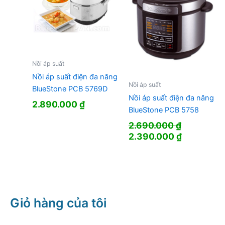
Nồi áp suất
Nồi áp suất điện đa năng
Nồi áp suất
BlueStone PCB 5769D
Nồi áp suất điện đa năng
2.890.000
₫
BlueStone PCB 5758
2.690.000
₫
Giá
Giá
2.390.000
₫
gốc
hiện
là:
tại
2.690.000 ₫.
là:
2.390.000
Giỏ hàng của tôi