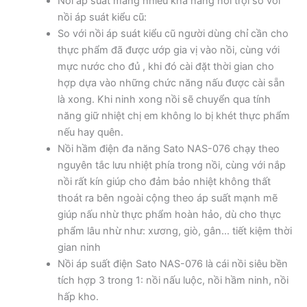
Nồi áp suất mang nhiều khả năng nổi trội so với
nồi áp suát kiểu cũ:
So với nồi áp suát kiểu cũ người dùng chỉ cần cho
thực phẩm đã được ướp gia vị vào nồi, cùng với
mực nước cho đủ , khi đó cài đặt thời gian cho
hợp dựa vào những chức năng nấu được cài sẵn
là xong. Khi ninh xong nồi sẽ chuyển qua tính
năng giữ nhiệt chị em không lo bị khét thực phẩm
nếu hay quên.
Nồi hầm điện đa năng Sato NAS-076 chạy theo
nguyên tắc lưu nhiệt phía trong nồi, cùng với nắp
nồi rất kín giúp cho đảm bảo nhiệt không thất
thoát ra bên ngoài cộng theo áp suất mạnh mẽ
giúp nấu nhừ thực phẩm hoàn hảo, dù cho thực
phẩm lâu nhừ như: xương, giò, gân… tiết kiệm thời
gian ninh
Nồi áp suất điện Sato NAS-076 là cái nồi siêu bền
tích hợp 3 trong 1: nồi nấu luộc, nồi hầm ninh, nồi
hấp kho.