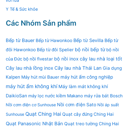
vòi rửa
Y Tế & Sức khỏe
Các Nhóm Sản phẩm
Bếp từ Bauer
Bếp từ Sevilla
Bếp từ Hawonkoo
Bếp từ
bộ nồi bếp từ
đôi Hawonkoo
Bếp từ đôi Spelier
bộ nồi
bộ nồi inox
cây lau nhà loại tốt
của Đức
bộ nồi fivestar
Cây lau nhà lồng inox
Cây lau nhà Thái Lan
Gia dụng
Kalpen
Máy hút mùi Bauer
máy hút ẩm công nghiệp
máy hút ẩm không khí
Máy làm mát không khí
DaikioSan
máy lọc nước kiềm Makano
máy rửa bát Bosch
Nồi cơm điện Sato
Nồi cơm điện cơ Sunhouse
Nồi áp suất
Quạt Ching Hai
Quạt cây đứng Ching Hai
Sunhouse
Quạt Panasonic Nhật Bản
Quạt treo tường Ching Hai