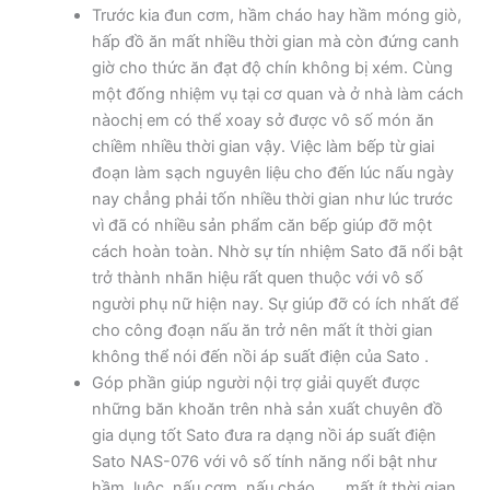
Trước kia đun cơm, hầm cháo hay hầm móng giò,
hấp đồ ăn mất nhiều thời gian mà còn đứng canh
giờ cho thức ăn đạt độ chín không bị xém. Cùng
một đống nhiệm vụ tại cơ quan và ở nhà làm cách
nàochị em có thể xoay sở được vô số món ăn
chiềm nhiều thời gian vậy. Việc làm bếp từ giai
đoạn làm sạch nguyên liệu cho đến lúc nấu ngày
nay chẳng phải tốn nhiều thời gian như lúc trước
vì đã có nhiều sản phẩm căn bếp giúp đỡ một
cách hoàn toàn. Nhờ sự tín nhiệm Sato đã nổi bật
trở thành nhãn hiệu rất quen thuộc với vô số
người phụ nữ hiện nay. Sự giúp đỡ có ích nhất để
cho công đoạn nấu ăn trở nên mất ít thời gian
không thể nói đến nồi áp suất điện của Sato .
Góp phần giúp người nội trợ giải quyết được
những băn khoăn trên nhà sản xuất chuyên đồ
gia dụng tốt Sato đưa ra dạng nồi áp suất điện
Sato NAS-076 với vô số tính năng nổi bật như
hầm, luộc, nấu cơm, nấu cháo , … mất ít thời gian