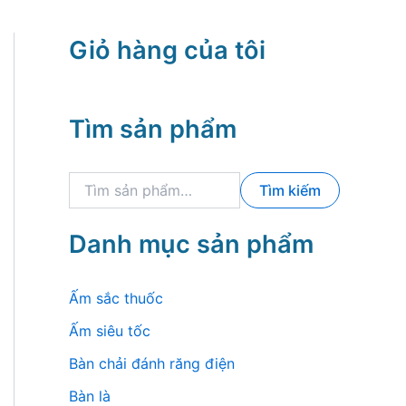
Giỏ hàng của tôi
Tìm sản phẩm
T
Tìm kiếm
ì
m
k
Danh mục sản phẩm
i
ế
m
Ấm sắc thuốc
:
Ấm siêu tốc
Bàn chải đánh răng điện
Bàn là