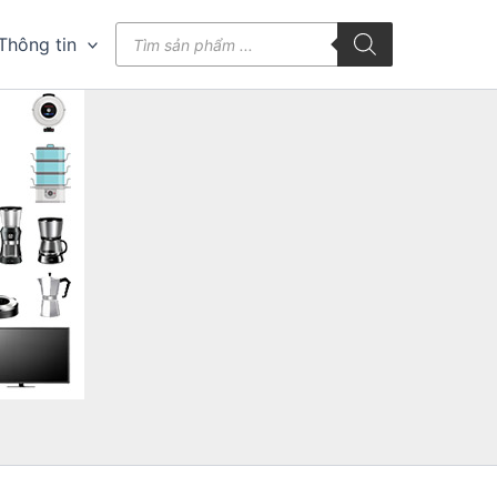
Tìm
Thông tin
kiếm
sản
phẩm