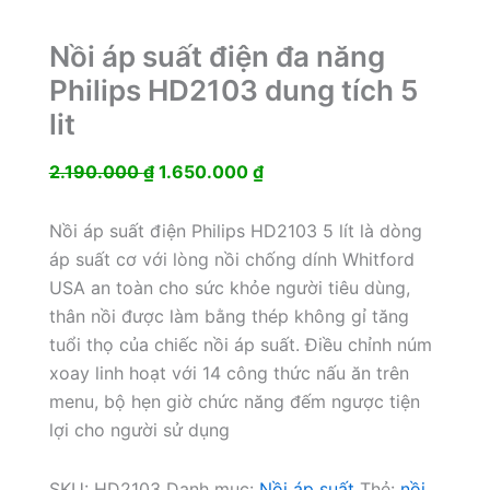
Nồi áp suất điện đa năng
Philips HD2103 dung tích 5
lit
Giá
Giá
2.190.000
₫
1.650.000
₫
gốc
hiện
là:
tại
Nồi áp suất điện Philips HD2103 5 lít là dòng
2.190.000 ₫.
là:
áp suất cơ với lòng nồi chống dính Whitford
1.650.000 ₫.
USA an toàn cho sức khỏe người tiêu dùng,
thân nồi được làm bằng thép không gỉ tăng
tuổi thọ của chiếc nồi áp suất. Điều chỉnh núm
xoay linh hoạt với 14 công thức nấu ăn trên
menu, bộ hẹn giờ chức năng đếm ngược tiện
lợi cho người sử dụng
SKU:
HD2103
Danh mục:
Nồi áp suất
Thẻ:
nồi