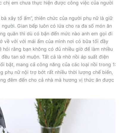
c chị em chưa thực hiện được công việc của người
̀ xây tổ ấm”, thiên chức của người phụ nữ là giữ
ọi người. Gian bếp luôn có lửa cho ra đa số món ăn
g quân thì dù có bận đến mức nào anh em gọi đi
cớ về với với mái ấm của mình nơi có bữa tối đầy
̃ hỏi rằng bạn không có đủ nhiều giờ để làm nhiều
̀u tan sở muộn. Tất cả là nhờ nồi áp suất điện
ổi bật, mang cả công năng của các loại nồi trong 1:
ững phụ nữ nội trợ bớt rất nhiều thời lượng chế biến,
áng đêm đến cho cả nhà mà hương vị thức ăn được