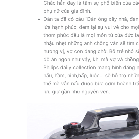
Chắc hẳn đây là tâm sự phổ biến của cá
phụ nữ của gia đình.
Dân ta đã có câu “Đàn ông xây nhà, đàn ba
lửa hạnh phúc, đem lại sự vui vẻ cho m
thơm phức đều là mọi món tủ của đức lan
nhậu nhẹt những anh chồng vẫn sẽ tìm 
hương vị, vợ con đang chờ. Bố trẻ nhỏ se
đồ ăn ngon như vậy, khi mà vợ và chồng đê
Philips daily collection mang hình dáng n
nấu, hầm, ninh,hấp, luộc… sẽ hỗ trợ nh
thế mà vẫn nấu được bữa cơm hoành tr
lưu giữ gần như nguyên vẹn.