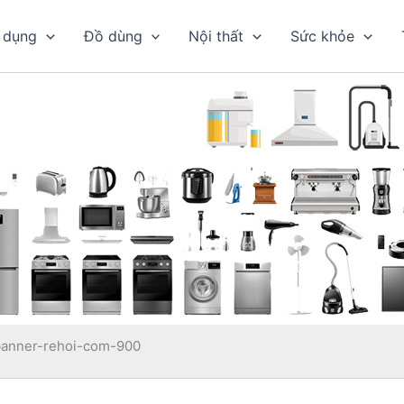
 dụng
Đồ dùng
Nội thất
Sức khỏe
banner-rehoi-com-900