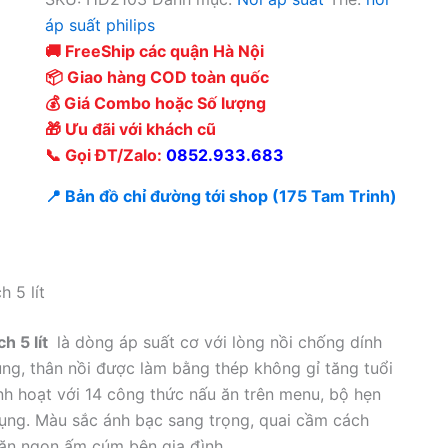
áp suất philips
🚚 FreeShip các quận Hà Nội
📦 Giao hàng COD toàn quốc
💰 Giá Combo hoặc Số lượng
🎁 Ưu đãi với khách cũ
📞 Gọi ĐT/Zalo:
0852.933.683
📍 Bản đồ chỉ đường tới shop (175 Tam Trinh)
 5 lít
h 5 lít
là dòng áp suất cơ với lòng nồi chống dính
ng, thân nồi được làm bằng thép không gỉ tăng tuổi
inh hoạt với 14 công thức nấu ăn trên menu, bộ hẹn
dụng. Màu sắc ánh bạc sang trọng, quai cầm cách
 ăn ngon ấm cúm bên gia đình.