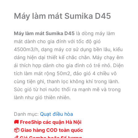
Máy làm mát Sumika D45
Máy làm mát Sumika D45
là dòng máy làm
mát dành cho gia đính với tốc độ gió
4500m3/h, dạng máy cơ sử dụng bền lâu, kiểu
dáng hiện dại thiết kế chắc chắn. Máy chạy êm
ái thích hợp dành cho gia đình có trẻ nhỏ. Diện
tích làm mát rộng 50m2, đảo gió 4 chiều vô
cùng tiện ghi, thanh lọc không khí trong lành.
Sức gió từ hơi nước thổi ra mạnh mẽ và trong
lành như gió thiên nhiên.
Danh mục:
Quạt điều hòa
🚚 FreeShip các quận Hà Nội
📦 Giao hàng COD toàn quốc
💰 Giá Combo hoặc Số lượng