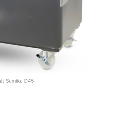
át Sumika D45
5