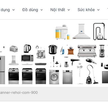
 dụng
Đồ dùng
Nội thất
Sức khỏe
banner-rehoi-com-900