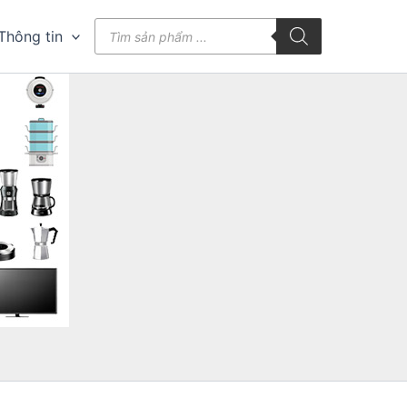
Tìm
Thông tin
kiếm
sản
phẩm