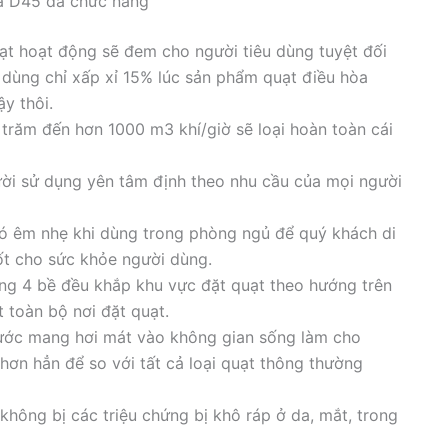
ka D45 đa chức năng
uạt hoạt động sẽ đem cho người tiêu dùng tuyệt đối
 dùng chỉ xấp xỉ 15% lúc sản phẩm quạt điều hòa
y thôi.
 trăm đến hơn 1000 m3 khí/giờ sẽ loại hoàn toàn cái
ời sử dụng yên tâm định theo nhu cầu của mọi người
ó êm nhẹ khi dùng trong phòng ngủ để quý khách di
ốt cho sức khỏe người dùng.
ng 4 bề đều khắp khu vực đặt quạt theo hướng trên
t toàn bộ nơi đặt quạt.
nước mang hơi mát vào không gian sống làm cho
hơn hẳn để so với tất cả loại quạt thông thường
không bị các triệu chứng bị khô ráp ở da, mắt, trong