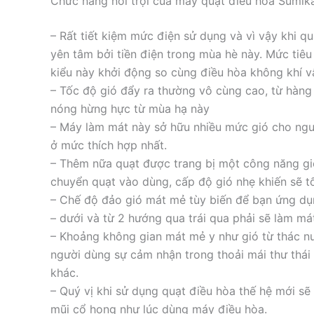
Chức năng nổi trội của máy quạt điều hòa Sumi
– Rất tiết kiệm mức điện sử dụng và vì vậy khi q
yên tâm bởi tiền điện trong mùa hè này. Mức tiêu
kiểu này khởi động so cùng điều hòa không khí vậ
– Tốc độ gió đẩy ra thường vô cùng cao, từ hàng
nóng hừng hực từ mùa hạ này
– Máy làm mát này sở hữu nhiều mức gió cho ngư
ở mức thích hợp nhất.
– Thêm nữa quạt được trang bị một công năng gi
chuyển quạt vào dùng, cấp độ gió nhẹ khiến sẽ t
– Chế độ đảo gió mát mẻ tùy biến để bạn ứng dụ
– dưới và từ 2 hướng qua trái qua phải sẽ làm má
– Khoảng không gian mát mẻ y như gió từ thác 
người dùng sự cảm nhận trong thoải mái thư thái 
khác.
– Quý vị khi sử dụng quạt điều hòa thế hệ mới sẽ 
mũi cổ họng như lúc dùng máy điều hòa.