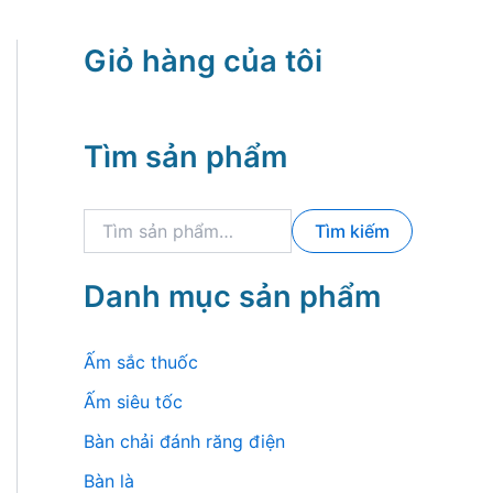
Giỏ hàng của tôi
Tìm sản phẩm
T
Tìm kiếm
ì
m
k
Danh mục sản phẩm
i
ế
m
Ấm sắc thuốc
:
Ấm siêu tốc
Bàn chải đánh răng điện
Bàn là