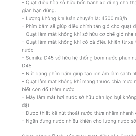
– Quạt điều hòa sở hữu bốn bánh xe dùng cho tha
gian bạn dùng.
– Lượng không khí luân chuyển là: 4500 m3/h
– Phím bấm sẽ giúp điều chỉnh tản gió cho quạt đ
– Quạt làm mát không khí sở hữu cơ chế gió nhẹ nh
– Quạt làm mát không khí có cả điều khiển từ xa 
nước.
– Sumika D45 sở hữu hệ thống bơm nước phun nư
D45
– Nút dạng phím bấm giúp tạo ion âm làm sạch n
– Quạt làm mát không khí mang thước chia mực 
biết còn đổ thêm nước.
– Máy làm mát hơi nước sở hữu dàn lọc bụi không
đặt
– Được thiết kế nút thoát nước thừa nhằm nhanh 
– Ngăn đựng nước nhiều khiến cho lượng nước số 