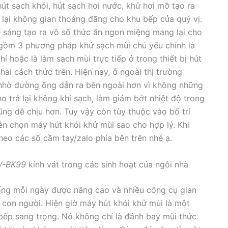
t sạch khói, hút sạch hơi nước, khử hơi mỡ tạo ra
 lại không gian thoáng đãng cho khu bếp của quý vị.
 sáng tạo ra vô số thức ăn ngon miệng mang lại cho
ồm 3 phương pháp khử sạch mùi chủ yếu chính là
 hoặc là làm sạch mùi trực tiếp ở trong thiết bị hút
ai cách thức trên. Hiện nay, ở ngoài thị trường
 nhờ đường ống dẫn ra bên ngoài hơn vì không những
cho trả lại không khí sạch, làm giảm bớt nhiệt độ trong
ũng dễ chịu hơn. Tuy vậy còn tùy thuộc vào bố trí
n chọn máy hút khói khử mùi sao cho hợp lý. Khi
theo các số cầm tay/zalo phía bên trên nhé ạ.
SV-BK99
kính vát trong các sinh hoạt của ngôi nhà
sống mỗi ngày được nâng cao và nhiều công cụ gian
on người. Hiện giờ máy hút khói khử mùi là một
bếp sang trọng. Nó không chỉ là đánh bay mùi thức