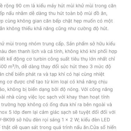
ề rộng 90 cm là kiểu máy hút mùi khử mùi trong căn
ếp nấu nhằm dễ dàng thu hút toàn bộ mùi đồ ăn,
hợp cùng không gian căn bếp chật hẹp muốn có một
ẫn không thiếu khả năng cũng như cường độ hút.
hử mùi trong nhóm trung cấp. Sản phẩm sở hữu kiểu
àu đen thanh lịch và cá tính, không khó khi phối hợp
ết kế động cơ turbin công suất tiêu thụ lớn nhất chỉ
600 m³/h, dễ dàng thay đổi sức hút theo 3 mức độ
n chế biến phát ra và tạp khí có hại cùng nhiệt
ng cơ được chế tạo từ kim loại có khả năng chịu
 ào, không bị biến dạng bởi độ nóng. Với công năng
ài nhà cùng việc lọc sạch với khay than hoạt tính
ả trường hợp không có ống đưa khí ra bên ngoài và
x 5 lớp đem lại cảm giác sạch sẽ tuyệt đối đối với
SV-BK99 sở hữu đèn rọi sáng 1 x 2 W; kiểu đèn LED
ể thật dễ quan sát trong quá trình nấu ăn.Cửa sổ hiển