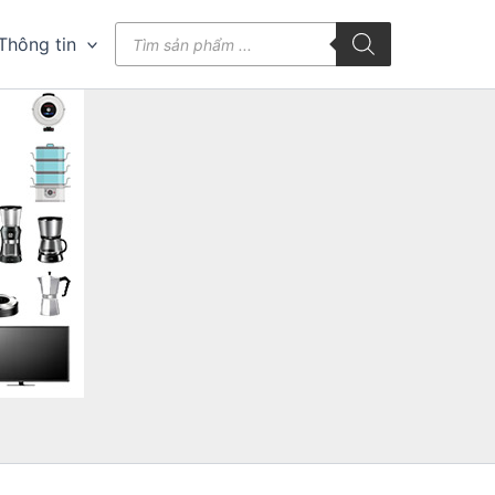
Tìm
Thông tin
kiếm
sản
phẩm