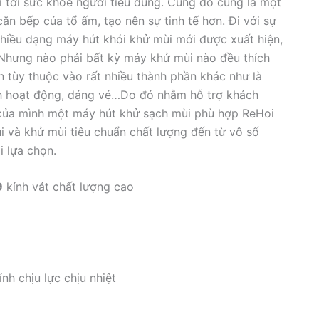
 tới sức khỏe người tiêu dùng. Cùng đó cũng là một
n bếp của tổ ấm, tạo nên sự tinh tế hơn. Đi với sự
hiều dạng máy hút khói khử mùi mới được xuất hiện,
ng nào phải bất kỳ máy khử mùi nào đều thích
òn tùy thuộc vào rất nhiều thành phần khác như là
ạnh hoạt động, dáng vẻ…Do đó nhằm hỗ trợ khách
của mình một máy hút khử sạch mùi phù hợp ReHoi
ùi và khử mùi tiêu chuẩn chất lượng đến từ vô số
́i lựa chọn.
9
kính vát chất lượng cao
nh chịu lực chịu nhiệt