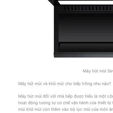
Máy hút mùi Se
Máy hút mùi và khử mùi cho bếp trông như nào?
Máy hút mùi đối với nhà bếp được hiểu là một công 
hoạt động tương tự cơ chế vận hành của thiết bi
mùi khử mùi còn thêm vào bộ lọc mùi của món ăn 