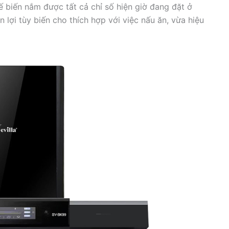
ế biến nắm được tất cả chỉ số hiện giờ đang đặt ở
lợi tùy biến cho thích hợp với việc nấu ăn, vừa hiệu