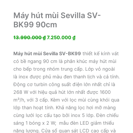
Máy hút mùi Sevilla SV-
BK99 90cm
Giá
Giá
13.990.000
₫
7.250.000
₫
gốc
hiện
là:
tại
Máy hút mùi Sevilla SV-BK99
thiết kế kính vát
13.990.000 ₫.
là:
có bề ngang 90 cm là phân khúc máy hút mùi
7.250.000 ₫.
cho bếp trong nhóm trung cấp. Lớp vỏ ngoài
là inox được phủ màu đen thanh lịch và cá tính.
Động cơ turbin công suất điện lớn nhất chỉ là
268 W với hiệu quả hút lớn nhất được 1600
m³/h, với 3 cấp. Kèm với lọc mùi cùng khói qua
lớp than hoạt tính. Khả năng lọc hơi mỡ màng
cùng lưới lọc cấu tạo bởi inox 5 lớp. Đèn chiếu
sáng 1 bóng x 2 W; mẫu đèn LED giảm thiểu
năng lượng. Cửa sổ quan sát LCD cao cấp và