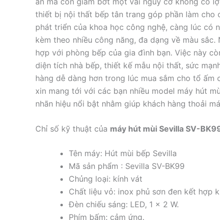
ăn mà còn giảm bớt một vài nguy cơ không có lợi
thiết bị nội thất bếp tân trang góp phần làm cho că
phát triển của khoa học công nghệ, càng lúc có n
kèm theo nhiều công năng, đa dạng về màu sắc. Như
hợp với phòng bếp của gia đình bạn. Việc này c
diện tích nhà bếp, thiết kế mẫu nội thất, sức m
hàng dễ dàng hơn trong lúc mua sắm cho tổ ấm 
xin mang tới với các bạn nhiều model máy hút m
nhãn hiệu nổi bật nhằm giúp khách hàng thoải ma
Chỉ số kỹ thuật của
máy hút mùi Sevilla SV-BK9
Tên máy: Hút mùi bếp Sevilla
Mã sản phẩm : Sevilla SV-BK99
Chủng loại: kính vát
Chất liệu vỏ: inox phủ sơn đen kết hợp kí
Đèn chiếu sáng: LED, 1 x 2 W.
Phím bấm: cảm ứng.