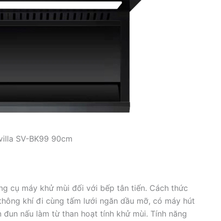
villa SV-BK99 90cm
cụ máy khử mùi đối với bếp tân tiến. Cách thức
̣ thông khí đi cùng tấm lưới ngăn dầu mỡ, có máy hút
đun nấu làm từ than hoạt tính khử mùi. Tính năng