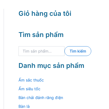
Giỏ hàng của tôi
Tìm sản phẩm
T
Tìm kiếm
ì
m
k
Danh mục sản phẩm
i
ế
m
Ấm sắc thuốc
:
Ấm siêu tốc
Bàn chải đánh răng điện
Bàn là