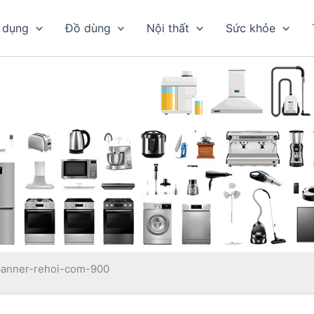
 dụng
Đồ dùng
Nội thất
Sức khỏe
banner-rehoi-com-900