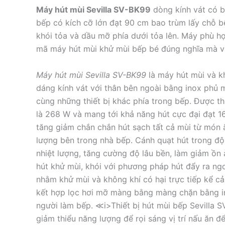
Máy hút mùi Sevilla SV-BK99
dòng kính vát có b
bếp có kích cỡ lớn đạt 90 cm bao trùm lấy chỗ b
khói tỏa và dầu mỡ phía dưới tỏa lên. Máy phù 
mã máy hút mùi khử mùi bếp bé đúng nghĩa mà v
Máy hút mùi Sevilla SV-BK99
là máy hút mùi và k
dáng kính vát với thân bên ngoài bằng inox phủ m
cùng những thiết bị khác phía trong bếp. Được thi
là 268 W và mang tới khả năng hút cực đại đạt 1
tăng giảm chắn chắn hút sạch tất cả mùi từ món ă
lượng bên trong nhà bếp. Cánh quạt hút trong độ
nhiệt lượng, tăng cường độ lâu bền, làm giảm ồn
hút khử mùi, khói với phương pháp hút đẩy ra ngo
nhằm khử mùi và không khí có hại trực tiếp kể c
kết hợp lọc hơi mỡ màng bằng màng chặn bằng ino
người làm bếp. ≪i>Thiết bị hút mùi bếp Sevilla 
giảm thiểu năng lượng để rọi sáng vị trí nấu ăn đ