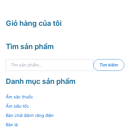
Giỏ hàng của tôi
Tìm sản phẩm
T
Tìm kiếm
ì
m
k
Danh mục sản phẩm
i
ế
m
Ấm sắc thuốc
:
Ấm siêu tốc
Bàn chải đánh răng điện
Bàn là