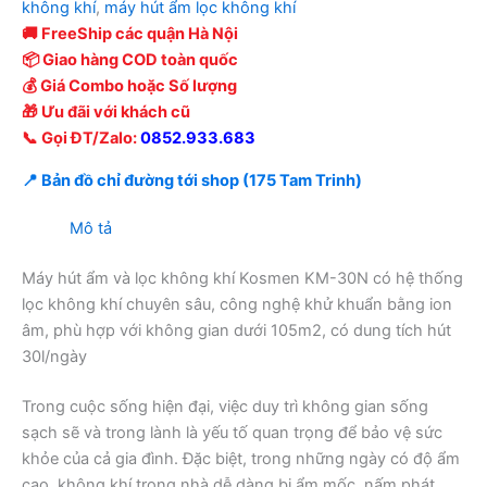
không khí
,
máy hút ẩm lọc không khí
🚚 FreeShip các quận Hà Nội
📦 Giao hàng COD toàn quốc
💰 Giá Combo hoặc Số lượng
🎁 Ưu đãi với khách cũ
📞 Gọi ĐT/Zalo:
0852.933.683
📍 Bản đồ chỉ đường tới shop (175 Tam Trinh)
Mô tả
Máy hút ẩm và lọc không khí Kosmen KM-30N có hệ thống
lọc không khí chuyên sâu, công nghệ khử khuẩn bằng ion
âm, phù hợp với không gian dưới 105m2, có dung tích hút
30l/ngày
Trong cuộc sống hiện đại, việc duy trì không gian sống
sạch sẽ và trong lành là yếu tố quan trọng để bảo vệ sức
khỏe của cả gia đình. Đặc biệt, trong những ngày có độ ẩm
cao, không khí trong nhà dễ dàng bị ẩm mốc, nấm phát