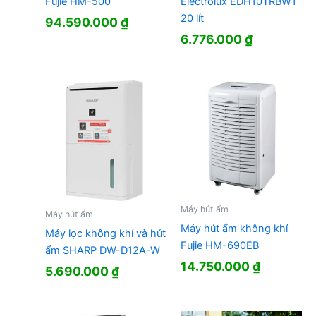
Fujie HM-500
Electrolux EDH10TRBW1
20 lít
94.590.000
₫
6.776.000
₫
Máy hút ẩm
Máy hút ẩm
Máy hút ẩm không khí
Máy lọc không khí và hút
Fujie HM-690EB
ẩm SHARP DW-D12A-W
14.750.000
₫
5.690.000
₫